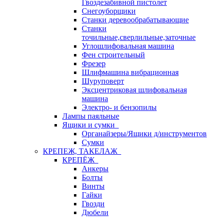
Гвоздезабивной пистолет
Снегоуборщики
Станки деревообрабатывающие
Станки
точильные,сверлильные,заточные
Углошлифовальная машина
Фен строительный
Фрезер
Шлифмашина вибрационная
Шуруповерт
Эксцентриковая шлифовальная
машина
Электро- и бензопилы
Лампы паяльные
Ящики и сумки
Органайзеры/Ящики д/инструментов
Сумки
КРЕПЕЖ, ТАКЕЛАЖ
КРЕПЁЖ
Анкеры
Болты
Винты
Гайки
Гвозди
Дюбели