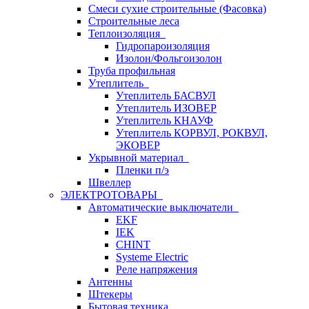
Смеси сухие строительные (Фасовка)
Строительные леса
Теплоизоляция
Гидропароизоляция
Изолон/Фольгоизолон
Труба профильная
Утеплитель
Утеплитель БАСВУЛ
Утеплитель ИЗОВЕР
Утеплитель КНАУФ
Утеплитель КОРВУЛ, РОКВУЛ,
ЭКОВЕР
Укрывной материал
Пленки п/э
Швеллер
ЭЛЕКТРОТОВАРЫ
Автоматические выключатели
EKF
IEK
CHINT
Systeme Electric
Реле напряжения
Антенны
Штекеры
Бытовая техника