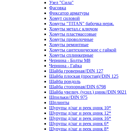
Узел "Сила"
Фасовка
Фиксатор арматуры
Хомут силовой
Хомуты "TITAN" бабочка нерж.
Хомуты метал.с ключом
Хомуты пластмассовые
Хомуты проволочные
Хомуты ремонтные
Хомуты сантехнические с гайкой
Хомуты сплинкерные
Чернина - Болты М8
Чернина - Гайка
Шайба гроверная//DIN 127
Шайба плоская (простая)//DIN 125
Шайба рондоль
Шайба стопорная//DIN 6798
Шайба увелич, (усил.) цинк//DIN 9021
Шпильки//DIN 975
Шплинты
Шурупы д/лаг и реек цинк 10*
Шурупы д/лаг и реек цинк 12*
Шурупы д/лаг и реек цинк 16*
Шурупы д/лаг и реек цинк 6*
Шурупы д/лаг и реек цинк 8*