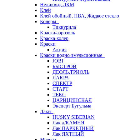
Неликвид ЛКМ
Клей
Клей обойный, ПВА, Жидкое стекло
Колеры
Тиккурила
Краска-аэрозоль
Краска-колер
Краски
Акция
Краски водно-эмульсионные
JOBI
БЫСТРОЙ
ДЕОЛЬ,ТРИОЛЬ
ЛАКРА
СПЕКТР
СТАРТ
ТЕКС
ЦАРИЦИНСКАЯ
Эксперт Бугульма
Лаки
HUSKY SIBERIAN
Лак д/КАМНЯ
Лак ПАРКЕТНЫЙ
Лак ЯХТНЫЙ
Медера