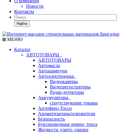
О компании
Новости
Контакты
Найти
МЕНЮ
Каталог
АВТОТОВАРЫ
АВТОТОВАРЫ
Автомасла
Автошампуни
Автоэлектроника
Видеокамеры
Видеорегистраторы
Радар-детекторы
Аккумуляторы
сопутствующие товары
Антифриз,Тосол
Ароматизаторы/освежители
Безопасность
Буксировочные ремни, троса
Жидкости д/авто.,смазки