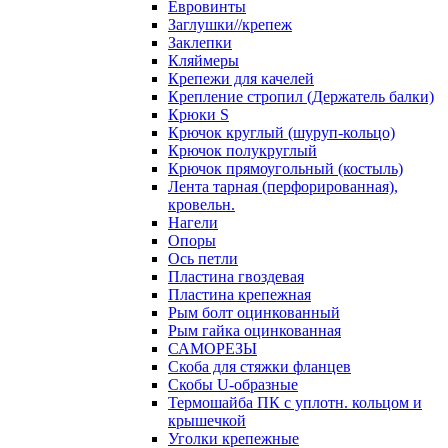
Евровинты
Заглушки//крепеж
Заклепки
Кляймеры
Крепежи для качелей
Крепление стропил (Держатель балки)
Крюки S
Крючок круглый (шуруп-кольцо)
Крючок полукруглый
Крючок прямоугольный (костыль)
Лента тарная (перфорированная),
кровельн.
Нагели
Опоры
Ось петли
Пластина гвоздевая
Пластина крепежная
Рым болт оцинкованный
Рым гайка оцинкованная
САМОРЕЗЫ
Скоба для стяжки фланцев
Скобы U-образные
Термошайба ПК с уплотн. кольцом и
крышечкой
Уголки крепежные