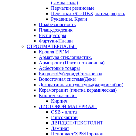
(замша,кожа)
Перчатки резиновые
Перчатки х/б с ПВХ, латекс,шерсть
Рукавицы, Краги
Пожбезопасность
Плащ-дождевик
Респираторы
Фартуки/Плащи
СТРОЙМАТЕРИАЛЫ
Кровля ЕРDM
Арматура стеклопластик.
Армстронг (Плита потолочная)
Асбестовые товары
Бикрост/Рубероид/Стеклоизол
Водосточная система(Деке)
Декоративная штукатурка(жидкие обои)
Керамогранит (плитка керамическая)
Кирпич красный
Кирпич
ЛИСТОВОЙ МАТЕРИАЛ
OSB - плита
Гипсокартон
ДВП/ДСП/ТЕКСТОЛИТ
Ламинат
Пенопласт/XPS/Поролон