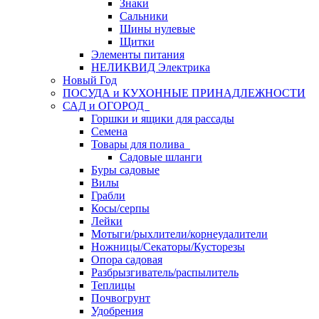
Знаки
Сальники
Шины нулевые
Щитки
Элементы питания
НЕЛИКВИД Электрика
Новый Год
ПОСУДА и КУХОННЫЕ ПРИНАДЛЕЖНОСТИ
САД и ОГОРОД
Горшки и ящики для рассады
Семена
Товары для полива
Садовые шланги
Буры садовые
Вилы
Грабли
Косы/серпы
Лейки
Мотыги/рыхлители/корнеудалители
Ножницы/Секаторы/Кусторезы
Опора садовая
Разбрызгиватель/распылитель
Теплицы
Почвогрунт
Удобрения