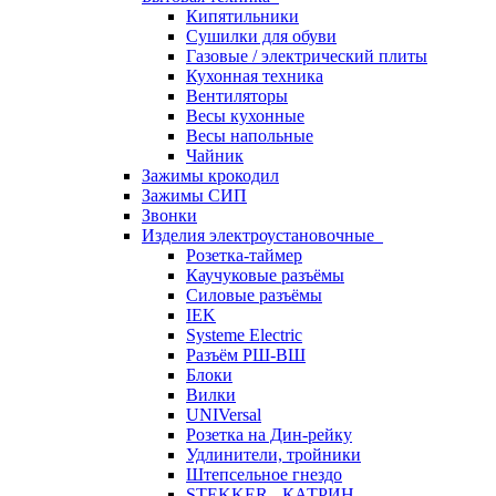
Кипятильники
Сушилки для обуви
Газовые / электрический плиты
Кухонная техника
Вентиляторы
Весы кухонные
Весы напольные
Чайник
Зажимы крокодил
Зажимы СИП
Звонки
Изделия электроустановочные
Розетка-таймер
Каучуковые разъёмы
Силовые разъёмы
IEK
Systeme Electric
Разъём РШ-ВШ
Блоки
Вилки
UNIVersal
Розетка на Дин-рейку
Удлинители, тройники
Штепсельное гнездо
STEKKER - КАТРИН