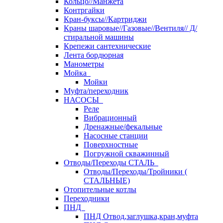
Кольцо//Манжета
Контргайки
Кран-буксы//Картриджи
Краны шаровые//Газовые//Вентиля// Д/
стиральной машины
Крепежи сантехнические
Лента бордюрная
Манометры
Мойка
Мойки
Муфта/переходник
НАСОСЫ
Реле
Вибрационный
Дренажные/фекальные
Насосные станции
Поверхностные
Погружной скважинный
Отводы/Переходы СТАЛЬ
Отводы/Переходы/Тройники (
СТАЛЬНЫЕ)
Отопительные котлы
Переходники
ПНД
ПНД Отвод,заглушка,кран,муфта