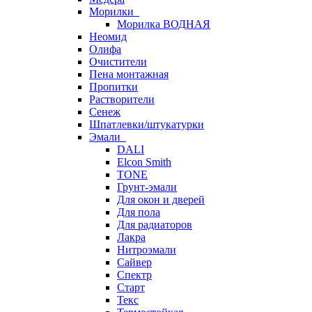
Морилки
Морилка ВОДНАЯ
Неомид
Олифа
Очистители
Пена монтажная
Пропитки
Растворители
Сенеж
Шпатлевки/штукатурки
Эмали
DALI
Elcon Smith
TONE
Грунт-эмали
Для окон и дверей
Для пола
Для радиаторов
Лакра
Нитроэмали
Сайвер
Спектр
Старт
Текс