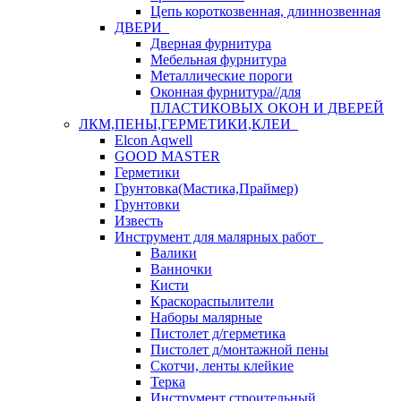
Цепь короткозвенная, длиннозвенная
ДВЕРИ
Дверная фурнитура
Мебельная фурнитура
Металлические пороги
Оконная фурнитура//для
ПЛАСТИКОВЫХ ОКОН И ДВЕРЕЙ
ЛКМ,ПЕНЫ,ГЕРМЕТИКИ,КЛЕИ
Elcon Aqwell
GOOD MASTER
Герметики
Грунтовка(Мастика,Праймер)
Грунтовки
Известь
Инструмент для малярных работ
Валики
Ванночки
Кисти
Краскораспылители
Наборы малярные
Пистолет д/герметика
Пистолет д/монтажной пены
Скотчи, ленты клейкие
Терка
Инструмент строительный