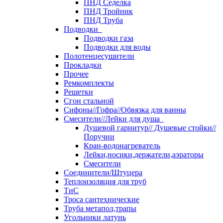
ПНД Седелка
ПНД Тройник
ПНД Труба
Подводки
Подводки газа
Подводки для воды
Полотенцесушители
Прокладки
Прочее
Ремкомплекты
Решетки
Сгон стальной
Сифоны//Гофра//Обвязка для ванны
Смесители//Лейки для душа
Душевой гарнитур// Душевые стойки//
Поручни
Кран-водонагреватель
Лейки,носики,держатели,аэраторы
Смесители
Соединители/Штуцера
Теплоизоляция для труб
ТиС
Троса сантехнические
Труба метапол,трапы
Угольники латунь