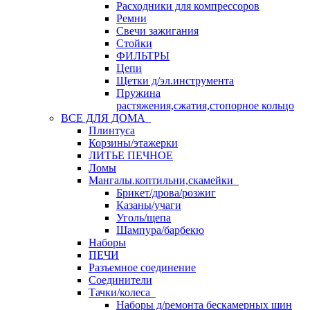
Расходники для компрессоров
Ремни
Свечи зажигания
Стойки
ФИЛЬТРЫ
Цепи
Щетки д/эл.инструмента
Пружина
растяжения,сжатия,стопорное кольцо
ВСЕ ДЛЯ ДОМА
Плинтуса
Корзины/этажерки
ЛИТЬЕ ПЕЧНОЕ
Ломы
Мангалы.коптильни,скамейки
Брикет/дрова/розжиг
Казаны/учаги
Уголь/щепа
Шампура/барбекю
Наборы
ПЕЧИ
Разъемное соединение
Соединители
Тачки/колеса
Наборы д/ремонта бескамерных шин