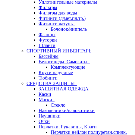
Уплотнительные материалы
Фильтры
Фильтры для воды
Фитинги (д/мет.пл.тр.)
Фитинги латунь
Бочонок/ниппель
Фланцы
Футорки
Шланги
СПОРТИВНЫЙ ИНВЕНТАРЬ
Бассейны
Велосипеды, Самокаты
Комплектующие
Круги надувные
Тюбинги
СРЕДСТВА ЗАЩИТЫ
ЗАЩИТНАЯ ОДЕЖДА
Каски
Маски
Стекло
Наколенники/налокотники
Наушники
Очки
Перчатки, Рукавицы, Краги
Перчатки нейлон полиуретан,спилк.