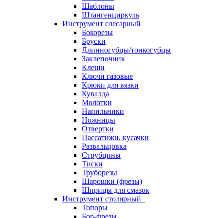
Шаблоны
Штангенциркуль
Инструмент слесарный
Бокорезы
Бруски
Длинногубцы/тонкогубцы
Заклепочник
Клещи
Ключи газовые
Крюки для вязки
Кувалда
Молотки
Напильники
Ножницы
Отвертки
Пассатижи, кусачки
Развальцовка
Струбцины
Тиски
Труборезы
Шарошки (фрезы)
Шприцы для смазок
Инструмент столярный
Топоры
Бор-фрезы