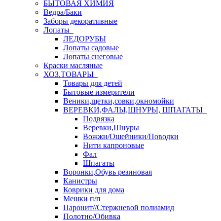
БЫТОВАЯ ХИМИЯ
Ведра/Баки
Заборы декоративные
Лопаты
ЛЕДОРУБЫ
Лопаты садовые
Лопаты снеговые
Краски масляные
ХОЗ.ТОВАРЫ
Товары для детей
Бытовые измерители
Веники,щетки,совки,окномойки
ВЕРЕВКИ,ФАЛЫ,ШНУРЫ, ШПАГАТЫ
Подвязка
Веревки,Шнуры
Вожжи/Ошейники/Поводки
Нити капроновые
Фал
Шпагаты
Воронки,Обувь резиновая
Канистры
Коврики для дома
Мешки п/п
Паронит//Стержневой полиамид
Полотно/Обивка