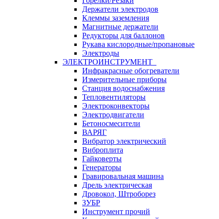
Горелки/Резаки
Держатели электродов
Клеммы заземления
Магнитные держатели
Редукторы для баллонов
Рукава кислородные/пропановые
Электроды
ЭЛЕКТРОИНСТРУМЕНТ
Инфракрасные обогреватели
Измерительные приборы
Станция водоснабжения
Тепловентиляторы
Электроконвекторы
Электродвигатели
Бетоносмесители
ВАРЯГ
Вибратор электрический
Виброплита
Гайковерты
Генераторы
Гравировальная машина
Дрель электрическая
Дровокол, Штроборез
ЗУБР
Инструмент прочий