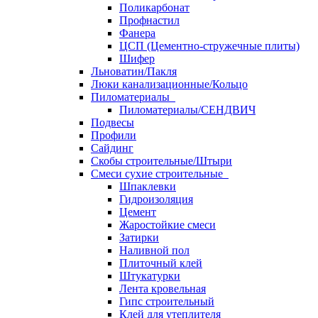
Поликарбонат
Профнастил
Фанера
ЦСП (Цементно-стружечные плиты)
Шифер
Льноватин/Пакля
Люки канализационные/Кольцо
Пиломатериалы
Пиломатериалы/СЕНДВИЧ
Подвесы
Профили
Сайдинг
Скобы строительные/Штыри
Смеси сухие строительные
Шпаклевки
Гидроизоляция
Цемент
Жаростойкие смеси
Затирки
Наливной пол
Плиточный клей
Штукатурки
Лента кровельная
Гипс строительный
Клей для утеплителя