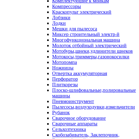
Комплектующие к мойкам
Компрессоры
Краскопульт электрический
Лобзики
Лодки
Мешки для пылесоса
Миксер строительный электр-й
Многофункциональная машина
Молоток отбойный электрический
Мотобуры,шнеки,удлинители шнеков
Мотокосы,триммеры,газонокосилки
Мотопомпа
Ножницы
Отвертка аккумуляторная
Перфоратор
Плиткорезы
Плоско-шлифовальные,полировальные
машины
Пневмоинструмент
Пылесосы,воздуходувки,измельчители
Рубанок
Сварочное оборудование
Сварочные аппараты
Сельхозтехника
Скобозабиватель, Заклепочник,