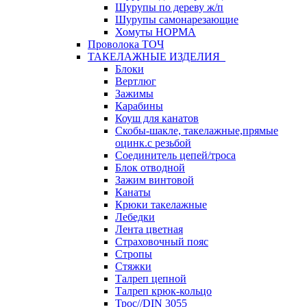
Шурупы по дереву ж/п
Шурупы самонарезающие
Хомуты НОРМА
Проволока ТОЧ
ТАКЕЛАЖНЫЕ ИЗДЕЛИЯ
Блоки
Вертлюг
Зажимы
Карабины
Коуш для канатов
Скобы-шакле, такелажные,прямые
оцинк.с резьбой
Соединитель цепей/троса
Блок отводной
Зажим винтовой
Канаты
Крюки такелажные
Лебедки
Лента цветная
Страховочный пояс
Стропы
Стяжки
Талреп цепной
Талреп крюк-кольцо
Трос//DIN 3055