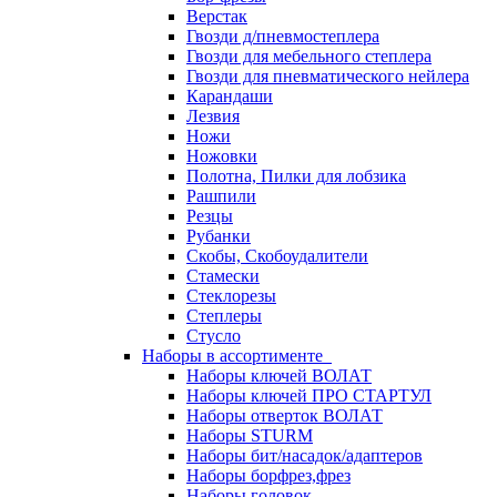
Верстак
Гвозди д/пневмостеплера
Гвозди для мебельного степлера
Гвозди для пневматического нейлера
Карандаши
Лезвия
Ножи
Ножовки
Полотна, Пилки для лобзика
Рашпили
Резцы
Рубанки
Скобы, Скобоудалители
Стамески
Стеклорезы
Степлеры
Стусло
Наборы в ассортименте
Наборы ключей ВОЛАТ
Наборы ключей ПРО СТАРТУЛ
Наборы отверток ВОЛАТ
Наборы STURM
Наборы бит/насадок/адаптеров
Наборы борфрез,фрез
Наборы головок