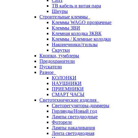
СИП
ТВ кабель и витая пара
Шнуры
Строительные клеммы
Клеммы WAGO прозрачные
Клеммы ЗВИ
Клемная колодка ЗКВК
Клеммы / Клемные колодки
Наконечники//гильзы
Скрутки
Кнопки, тумблеры
Предохранители
Пускатели
Разное
КОЛОНКИ
НАУШНИКИ
ПРИЕМНИКИ
СМАРТ ЧАСЫ
Светотехнические изделия
Светорегуляторы-диммеры
Гирлянды/Новый год
Лампы светодиодные
Фотореле
Лампы накаливания
Лента светодиодная