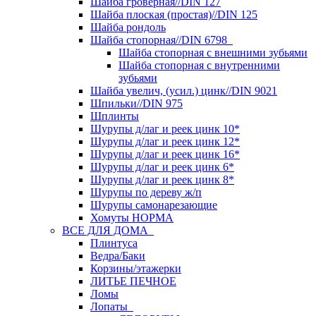
Шайба гроверная//DIN 127
Шайба плоская (простая)//DIN 125
Шайба рондоль
Шайба стопорная//DIN 6798
Шайба стопорная с внешними зубьями
Шайба стопорная с внутренними
зубьями
Шайба увелич, (усил.) цинк//DIN 9021
Шпильки//DIN 975
Шплинты
Шурупы д/лаг и реек цинк 10*
Шурупы д/лаг и реек цинк 12*
Шурупы д/лаг и реек цинк 16*
Шурупы д/лаг и реек цинк 6*
Шурупы д/лаг и реек цинк 8*
Шурупы по дереву ж/п
Шурупы самонарезающие
Хомуты НОРМА
ВСЕ ДЛЯ ДОМА
Плинтуса
Ведра/Баки
Корзины/этажерки
ЛИТЬЕ ПЕЧНОЕ
Ломы
Лопаты