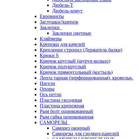
Дюбель-Т
Дюбель-хомут
Евровинты
Заглушки//крепеж
Заклепки
Заклепки цветные
Кляймеры
Крепежи для качелей
Крепление стропил (Держатель балки)
Крюки S
Крючок круглый (шуруп-кольцо)
Крючок полукруглый
Крючок прямоугольный (костыль)
Лента тарная (перфорированная), кровельн.
Нагели
Опоры
Ось петли
Пластина гвоздевая
Пластина крепежная
Рым болт оцинкованный
Рым гайка оцинкованная
САМОРЕЗЫ
Саморез оконный
Саморезы для сэндвич-панелей