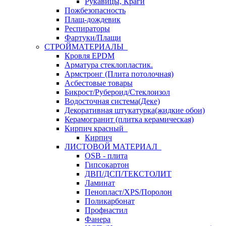
Рукавицы, Краги
Пожбезопасность
Плащ-дождевик
Респираторы
Фартуки/Плащи
СТРОЙМАТЕРИАЛЫ
Кровля ЕРDM
Арматура стеклопластик.
Армстронг (Плита потолочная)
Асбестовые товары
Бикрост/Рубероид/Стеклоизол
Водосточная система(Деке)
Декоративная штукатурка(жидкие обои)
Керамогранит (плитка керамическая)
Кирпич красный
Кирпич
ЛИСТОВОЙ МАТЕРИАЛ
OSB - плита
Гипсокартон
ДВП/ДСП/ТЕКСТОЛИТ
Ламинат
Пенопласт/XPS/Поролон
Поликарбонат
Профнастил
Фанера