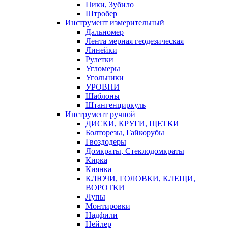
Пики, Зубило
Штробер
Инструмент измерительный
Дальномер
Лента мерная геодезическая
Линейки
Рулетки
Угломеры
Угольники
УРОВНИ
Шаблоны
Штангенциркуль
Инструмент ручной
ДИСКИ, КРУГИ, ЩЕТКИ
Болторезы, Гайкорубы
Гвоздодеры
Домкраты, Стеклодомкраты
Кирка
Киянка
КЛЮЧИ, ГОЛОВКИ, КЛЕЩИ,
ВОРОТКИ
Лупы
Монтировки
Надфили
Нейлер