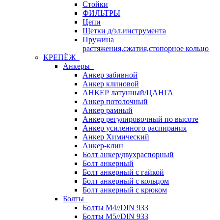
Стойки
ФИЛЬТРЫ
Цепи
Щетки д/эл.инструмента
Пружина
растяжения,сжатия,стопорное кольцо
КРЕПЁЖ
Анкеры
Анкер забивной
Анкер клиновой
АНКЕР латунный/ЦАНГА
Анкер потолочный
Анкер рамный
Анкер регулировочный по высоте
Анкер усиленного распирания
Анкер Химический
Анкер-клин
Болт анкер/двухраспорный
Болт анкерный
Болт анкерный с гайкой
Болт анкерный с кольцом
Болт анкерный с крюком
Болты
Болты М4//DIN 933
Болты М5//DIN 933