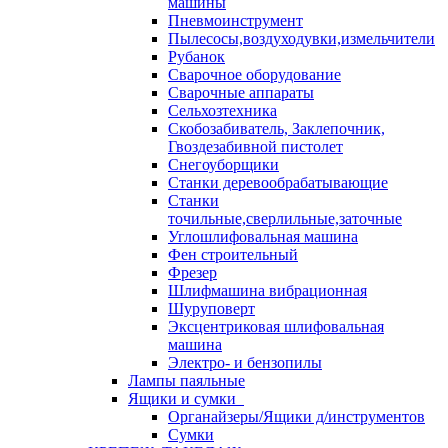
машины
Пневмоинструмент
Пылесосы,воздуходувки,измельчители
Рубанок
Сварочное оборудование
Сварочные аппараты
Сельхозтехника
Скобозабиватель, Заклепочник,
Гвоздезабивной пистолет
Снегоуборщики
Станки деревообрабатывающие
Станки
точильные,сверлильные,заточные
Углошлифовальная машина
Фен строительный
Фрезер
Шлифмашина вибрационная
Шуруповерт
Эксцентриковая шлифовальная
машина
Электро- и бензопилы
Лампы паяльные
Ящики и сумки
Органайзеры/Ящики д/инструментов
Сумки