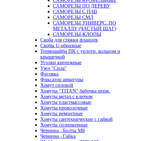
САМОРЕЗЫ КРОВЕЛЬНЫЕ
САМОРЕЗЫ ПО ДЕРЕВУ
САМОРЕЗЫ С П/Ш
САМОРЕЗЫ СМЛ
САМОРЕЗЫ УНИВЕРС. ПО
МЕТАЛЛУ (ЧАСТЫЙ ШАГ)
САМОРЕЗЫ-КЛОПЫ
Скоба для стяжки фланцев
Скобы U-образные
Термошайба ПК с уплотн. кольцом и
крышечкой
Уголки крепежные
Узел "Сила"
Фасовка
Фиксатор арматуры
Хомут силовой
Хомуты "TITAN" бабочка нерж.
Хомуты метал.с ключом
Хомуты пластмассовые
Хомуты проволочные
Хомуты ремонтные
Хомуты сантехнические с гайкой
Хомуты сплинкерные
Чернина - Болты М8
Чернина - Гайка