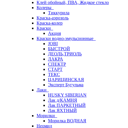
Клей обойный, ПВА, Жидкое стекло
Колеры
Тиккурила
Краска-аэрозоль
Краска-колер
Краски
Акция
Краски водно-эмульсионные
JOBI
БЫСТРОЙ
ДЕОЛЬ,ТРИОЛЬ
ЛАКРА
СПЕКТР
СТАРТ
ТЕКС
ЦАРИЦИНСКАЯ
Эксперт Бугульма
Лаки
HUSKY SIBERIAN
Лак д/КАМНЯ
Лак ПАРКЕТНЫЙ
Лак ЯХТНЫЙ
Морилки
Морилка ВОДНАЯ
Неомид