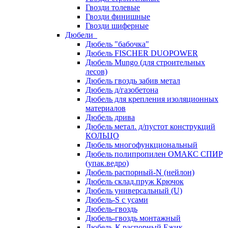
Гвозди толевые
Гвозди финишные
Гвозди шиферные
Дюбели
Дюбель "бабочка"
Дюбель FISCHER DUOPOWER
Дюбель Mungo (для строительных
лесов)
Дюбель гвоздь забив метал
Дюбель д/газобетона
Дюбель для крепления изоляционных
материалов
Дюбель дрива
Дюбель метал. д/пустот конструкций
КОЛЬЦО
Дюбель многофункциональный
Дюбель полипропилен ОМАКС СПИР
(упак.ведро)
Дюбель распорный-N (нейлон)
Дюбель склад.пруж Крючок
Дюбель универсальный (U)
Дюбель-S с усами
Дюбель-гвоздь
Дюбель-гвоздь монтажный
Дюбель-К распорный Ежик