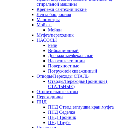
стиральной машины
Крепежи сантехнические
Лента бордюрная
Манометры
Мойка
Мойки
Муфта/переходник
НАСОСЫ
Реле
Вибрационный
Дренажные/фекальные
Насосные станции
Поверхностные
Погружной скважинный
Отводы/Переходы СТАЛЬ
Отводы/Переходы/Тройники (
СТАЛЬНЫЕ)
Отопительные котлы
Переходники
ПНД
ПНД Отвод,заглушка,кран,муфта
ПНД Седелка
ПНД Тройник
ПНД Труба
Подводки