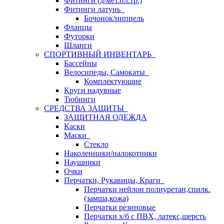
Фитинги (д/мет.пл.тр.)
Фитинги латунь
Бочонок/ниппель
Фланцы
Футорки
Шланги
СПОРТИВНЫЙ ИНВЕНТАРЬ
Бассейны
Велосипеды, Самокаты
Комплектующие
Круги надувные
Тюбинги
СРЕДСТВА ЗАЩИТЫ
ЗАЩИТНАЯ ОДЕЖДА
Каски
Маски
Стекло
Наколенники/налокотники
Наушники
Очки
Перчатки, Рукавицы, Краги
Перчатки нейлон полиуретан,спилк.
(замша,кожа)
Перчатки резиновые
Перчатки х/б с ПВХ, латекс,шерсть