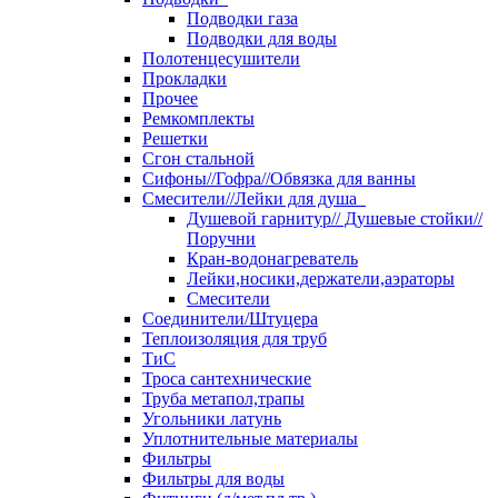
Подводки газа
Подводки для воды
Полотенцесушители
Прокладки
Прочее
Ремкомплекты
Решетки
Сгон стальной
Сифоны//Гофра//Обвязка для ванны
Смесители//Лейки для душа
Душевой гарнитур// Душевые стойки//
Поручни
Кран-водонагреватель
Лейки,носики,держатели,аэраторы
Смесители
Соединители/Штуцера
Теплоизоляция для труб
ТиС
Троса сантехнические
Труба метапол,трапы
Угольники латунь
Уплотнительные материалы
Фильтры
Фильтры для воды