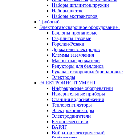
Наборы шплинтов,пружин
Наборы щеток
Наборы экстракторов
Трубогиб
Электрогазосварочное оборудование
Баллоны пропановые
Газ,плиты газовые
Горелки/Резаки
Держатели электродов
Клеммы заземления
Магнитные держатели
Редукторы для баллонов
Рукава кислородные/пропановые
Электроды
ЭЛЕКТРОИНСТРУМЕНТ
Инфракрасные обогреватели
Измерительные приборы
Станция водоснабжения
Тепловентиляторы
Электроконвекторы
Электродвигатели
Бетоносмесители
ВАРЯГ
Вибратор электрический