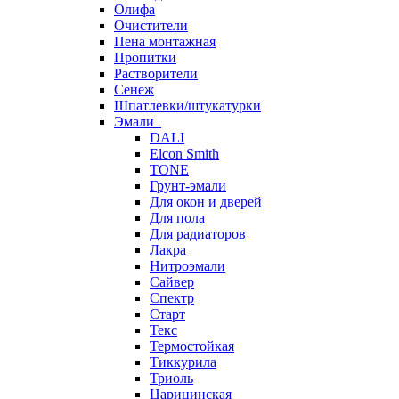
Олифа
Очистители
Пена монтажная
Пропитки
Растворители
Сенеж
Шпатлевки/штукатурки
Эмали
DALI
Elcon Smith
TONE
Грунт-эмали
Для окон и дверей
Для пола
Для радиаторов
Лакра
Нитроэмали
Сайвер
Спектр
Старт
Текс
Термостойкая
Тиккурила
Триоль
Царицинская