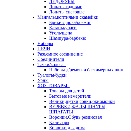
ЛЕДОРУБЫ
Лопаты садовые
Лопаты снеговые
Мангалы.коптильни,скамейки
Брикет/дрова/розжиг
Казаны/учаги
Уголь/щепа
Шампура/барбекю
Наборы
ПЕЧИ
Разъемное соединение
Соединители
Тачки/колеса
Наборы д/ремонта бескамерных шин
Туалеты/будки
Урны
ХОЗ.ТОВАРЫ
Товары для детей
Бытовые измерители
Веники,щетки,совки,окномойки
ВЕРЕВКИ,ФАЛЫ,ШНУРЫ,
ШПАГАТЫ
Воронки,Обувь резиновая
Канистры
Коврики для дома