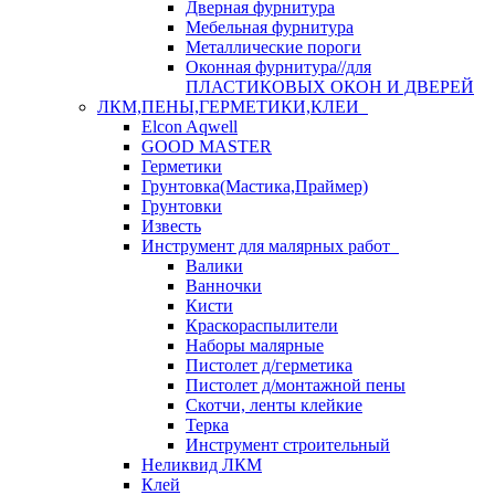
Дверная фурнитура
Мебельная фурнитура
Металлические пороги
Оконная фурнитура//для
ПЛАСТИКОВЫХ ОКОН И ДВЕРЕЙ
ЛКМ,ПЕНЫ,ГЕРМЕТИКИ,КЛЕИ
Elcon Aqwell
GOOD MASTER
Герметики
Грунтовка(Мастика,Праймер)
Грунтовки
Известь
Инструмент для малярных работ
Валики
Ванночки
Кисти
Краскораспылители
Наборы малярные
Пистолет д/герметика
Пистолет д/монтажной пены
Скотчи, ленты клейкие
Терка
Инструмент строительный
Неликвид ЛКМ
Клей