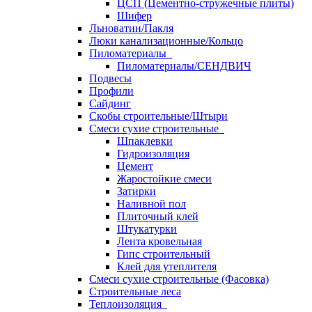
ЦСП (Цементно-стружечные плиты)
Шифер
Льноватин/Пакля
Люки канализационные/Кольцо
Пиломатериалы
Пиломатериалы/СЕНДВИЧ
Подвесы
Профили
Сайдинг
Скобы строительные/Штыри
Смеси сухие строительные
Шпаклевки
Гидроизоляция
Цемент
Жаростойкие смеси
Затирки
Наливной пол
Плиточный клей
Штукатурки
Лента кровельная
Гипс строительный
Клей для утеплителя
Смеси сухие строительные (Фасовка)
Строительные леса
Теплоизоляция