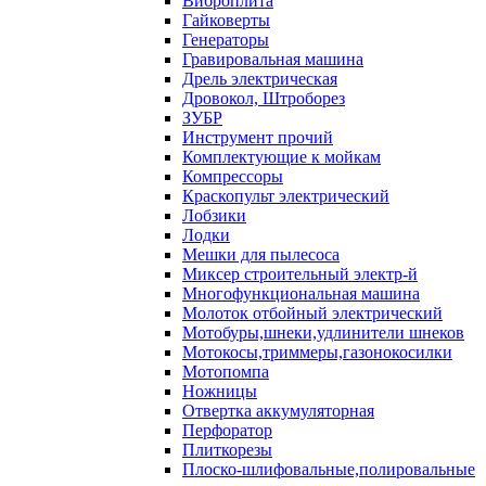
Виброплита
Гайковерты
Генераторы
Гравировальная машина
Дрель электрическая
Дровокол, Штроборез
ЗУБР
Инструмент прочий
Комплектующие к мойкам
Компрессоры
Краскопульт электрический
Лобзики
Лодки
Мешки для пылесоса
Миксер строительный электр-й
Многофункциональная машина
Молоток отбойный электрический
Мотобуры,шнеки,удлинители шнеков
Мотокосы,триммеры,газонокосилки
Мотопомпа
Ножницы
Отвертка аккумуляторная
Перфоратор
Плиткорезы
Плоско-шлифовальные,полировальные