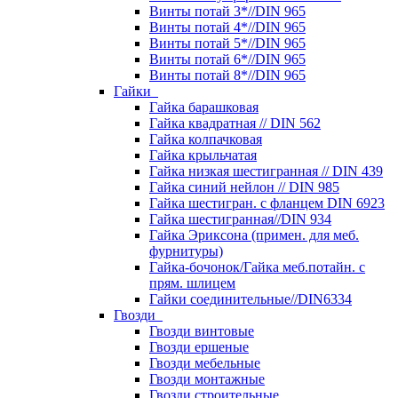
Винты потай 3*//DIN 965
Винты потай 4*//DIN 965
Винты потай 5*//DIN 965
Винты потай 6*//DIN 965
Винты потай 8*//DIN 965
Гайки
Гайка барашковая
Гайка квадратная // DIN 562
Гайка колпачковая
Гайка крыльчатая
Гайка низкая шестигранная // DIN 439
Гайка синий нейлон // DIN 985
Гайка шестигран. с фланцем DIN 6923
Гайка шестигранная//DIN 934
Гайка Эриксона (примен. для меб.
фурнитуры)
Гайка-бочонок/Гайка меб.потайн. с
прям. шлицем
Гайки соединительные//DIN6334
Гвозди
Гвозди винтовые
Гвозди ершеные
Гвозди мебельные
Гвозди монтажные
Гвозди строительные