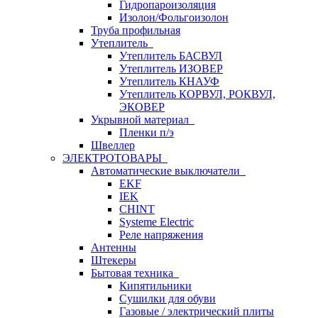
Гидропароизоляция
Изолон/Фольгоизолон
Труба профильная
Утеплитель
Утеплитель БАСВУЛ
Утеплитель ИЗОВЕР
Утеплитель КНАУФ
Утеплитель КОРВУЛ, РОКВУЛ,
ЭКОВЕР
Укрывной материал
Пленки п/э
Швеллер
ЭЛЕКТРОТОВАРЫ
Автоматические выключатели
EKF
IEK
CHINT
Systeme Electric
Реле напряжения
Антенны
Штекеры
Бытовая техника
Кипятильники
Сушилки для обуви
Газовые / электрический плиты