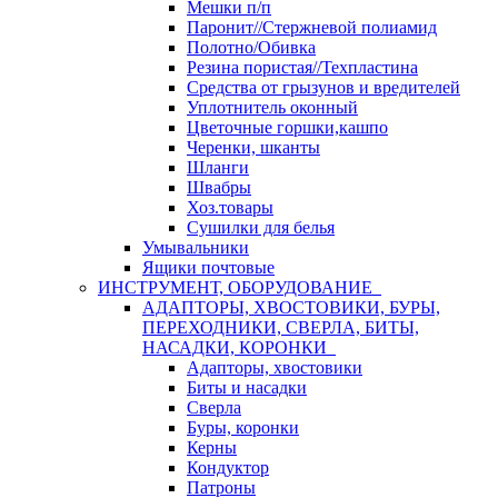
Мешки п/п
Паронит//Стержневой полиамид
Полотно/Обивка
Резина пористая//Техпластина
Средства от грызунов и вредителей
Уплотнитель оконный
Цветочные горшки,кашпо
Черенки, шканты
Шланги
Швабры
Хоз.товары
Сушилки для белья
Умывальники
Ящики почтовые
ИНСТРУМЕНТ, ОБОРУДОВАНИЕ
АДАПТОРЫ, ХВОСТОВИКИ, БУРЫ,
ПЕРЕХОДНИКИ, СВЕРЛА, БИТЫ,
НАСАДКИ, КОРОНКИ
Адапторы, хвостовики
Биты и насадки
Сверла
Буры, коронки
Керны
Кондуктор
Патроны