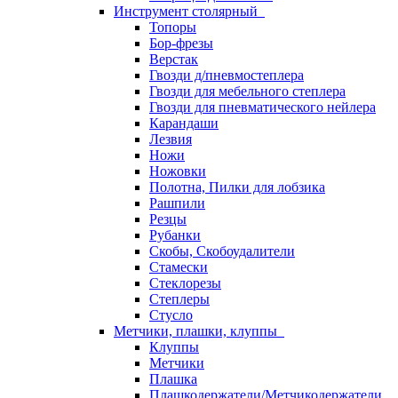
Инструмент столярный
Топоры
Бор-фрезы
Верстак
Гвозди д/пневмостеплера
Гвозди для мебельного степлера
Гвозди для пневматического нейлера
Карандаши
Лезвия
Ножи
Ножовки
Полотна, Пилки для лобзика
Рашпили
Резцы
Рубанки
Скобы, Скобоудалители
Стамески
Стеклорезы
Степлеры
Стусло
Метчики, плашки, клуппы
Клуппы
Метчики
Плашка
Плашкодержатели/Метчикодержатели