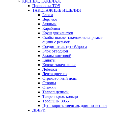
КРЕПЕЖ, ТАКЕЛАЖ
Проволока ТОЧ
ТАКЕЛАЖНЫЕ ИЗДЕЛИЯ
Блоки
Вертлюг
Зажимы
Карабины
Коуш для канатов
Скобы-шакле, такелажные,прямые
оцинк.с резьбой
Соединитель цепей/троса
Блок отводной
Зажим винтовой
Канаты
Крюки такелажные
Лебедки
Лента цветная
Страховочный пояс
Стропы
Стяжки
Талреп цепной
Талреп крюк-кольцо
Трос//DIN 3055
Цепь короткозвенная, длиннозвенная
ДВЕРИ