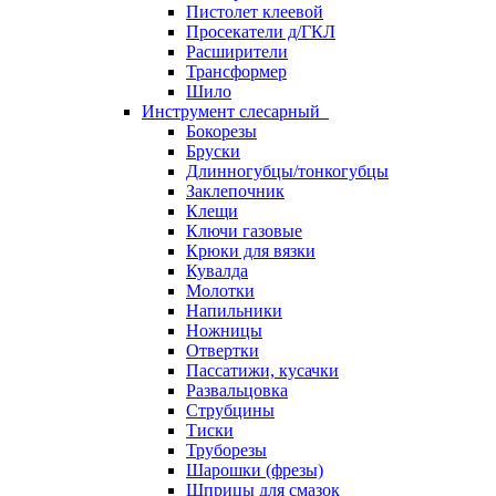
Пистолет клеевой
Просекатели д/ГКЛ
Расширители
Трансформер
Шило
Инструмент слесарный
Бокорезы
Бруски
Длинногубцы/тонкогубцы
Заклепочник
Клещи
Ключи газовые
Крюки для вязки
Кувалда
Молотки
Напильники
Ножницы
Отвертки
Пассатижи, кусачки
Развальцовка
Струбцины
Тиски
Труборезы
Шарошки (фрезы)
Шприцы для смазок