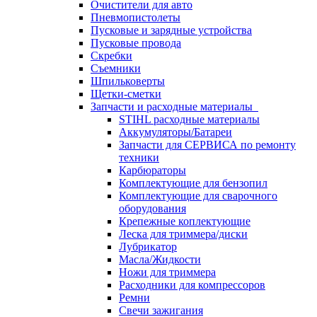
Очистители для авто
Пневмопистолеты
Пусковые и зарядные устройства
Пусковые провода
Скребки
Съемники
Шпильковерты
Щетки-сметки
Запчасти и расходные материалы
STIHL расходные материалы
Аккумуляторы/Батареи
Запчасти для СЕРВИСА по ремонту
техники
Карбюраторы
Комплектующие для бензопил
Комплектующие для сварочного
оборудования
Крепежные коплектующие
Леска для триммера/диски
Лубрикатор
Масла/Жидкости
Ножи для триммера
Расходники для компрессоров
Ремни
Свечи зажигания