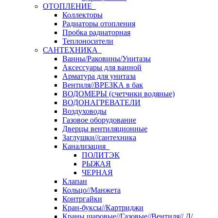
ОТОПЛЕНИЕ
Коллекторы
Радиаторы отопления
Пробка радиаторная
Теплоносители
САНТЕХНИКА
Ванны/Раковины/Унитазы
Аксессуары для ванной
Арматура для унитаза
Вентиля//ВРЕЗКА в бак
ВОДОМЕРЫ (счетчики водяные)
ВОДОНАГРЕВАТЕЛИ
Воздуховоды
Газовое оборудование
Дверцы вентиляционные
Заглушки//сантехника
Канализация
ПОЛИТЭК
РЫЖАЯ
ЧЕРНАЯ
Клапан
Кольцо//Манжета
Контргайки
Кран-буксы//Картриджи
Краны шаровые//Газовые//Вентиля// Д/