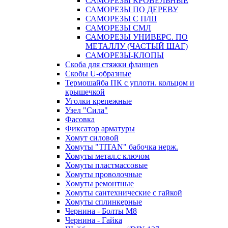
САМОРЕЗЫ КРОВЕЛЬНЫЕ
САМОРЕЗЫ ПО ДЕРЕВУ
САМОРЕЗЫ С П/Ш
САМОРЕЗЫ СМЛ
САМОРЕЗЫ УНИВЕРС. ПО
МЕТАЛЛУ (ЧАСТЫЙ ШАГ)
САМОРЕЗЫ-КЛОПЫ
Скоба для стяжки фланцев
Скобы U-образные
Термошайба ПК с уплотн. кольцом и
крышечкой
Уголки крепежные
Узел "Сила"
Фасовка
Фиксатор арматуры
Хомут силовой
Хомуты "TITAN" бабочка нерж.
Хомуты метал.с ключом
Хомуты пластмассовые
Хомуты проволочные
Хомуты ремонтные
Хомуты сантехнические с гайкой
Хомуты сплинкерные
Чернина - Болты М8
Чернина - Гайка