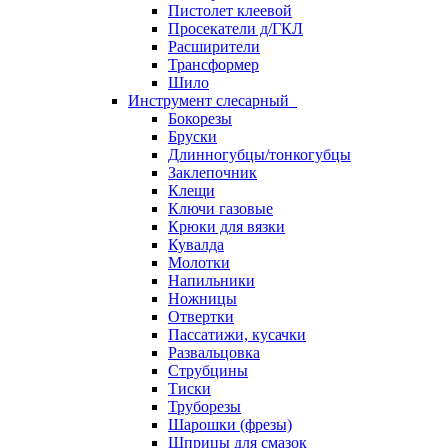
Пистолет клеевой
Просекатели д/ГКЛ
Расширители
Трансформер
Шило
Инструмент слесарный
Бокорезы
Бруски
Длинногубцы/тонкогубцы
Заклепочник
Клещи
Ключи газовые
Крюки для вязки
Кувалда
Молотки
Напильники
Ножницы
Отвертки
Пассатижи, кусачки
Развальцовка
Струбцины
Тиски
Труборезы
Шарошки (фрезы)
Шприцы для смазок