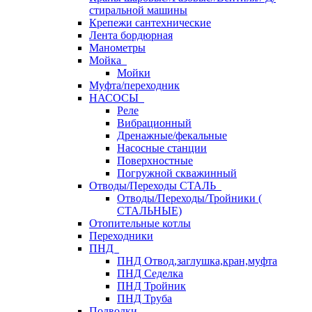
стиральной машины
Крепежи сантехнические
Лента бордюрная
Манометры
Мойка
Мойки
Муфта/переходник
НАСОСЫ
Реле
Вибрационный
Дренажные/фекальные
Насосные станции
Поверхностные
Погружной скважинный
Отводы/Переходы СТАЛЬ
Отводы/Переходы/Тройники (
СТАЛЬНЫЕ)
Отопительные котлы
Переходники
ПНД
ПНД Отвод,заглушка,кран,муфта
ПНД Седелка
ПНД Тройник
ПНД Труба
Подводки