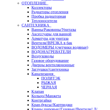
ОТОПЛЕНИЕ
Коллекторы
Радиаторы отопления
Пробка радиаторная
Теплоносители
САНТЕХНИКА
Ванны/Раковины/Унитазы
Аксессуары для ванной
Арматура для унитаза
Вентиля//ВРЕЗКА в бак
ВОДОМЕРЫ (счетчики водяные)
ВОДОНАГРЕВАТЕЛИ
Воздуховоды
Газовое оборудование
Дверцы вентиляционные
Заглушки//сантехника
Канализация
ПОЛИТЭК
РЫЖАЯ
ЧЕРНАЯ
Клапан
Кольцо//Манжета
Контргайки
Кран-буксы//Картриджи
Краны шаровые//Газовые//Вентиля// Д/