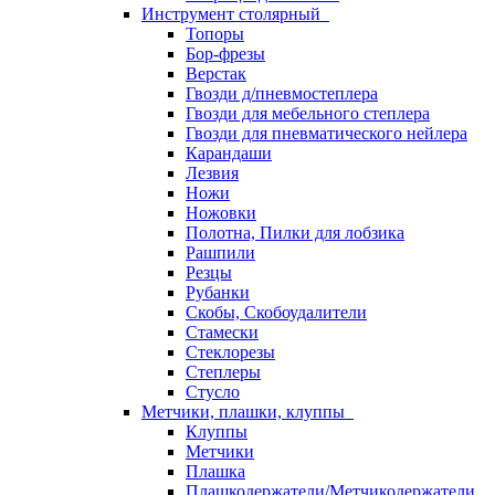
Инструмент столярный
Топоры
Бор-фрезы
Верстак
Гвозди д/пневмостеплера
Гвозди для мебельного степлера
Гвозди для пневматического нейлера
Карандаши
Лезвия
Ножи
Ножовки
Полотна, Пилки для лобзика
Рашпили
Резцы
Рубанки
Скобы, Скобоудалители
Стамески
Стеклорезы
Степлеры
Стусло
Метчики, плашки, клуппы
Клуппы
Метчики
Плашка
Плашкодержатели/Метчикодержатели