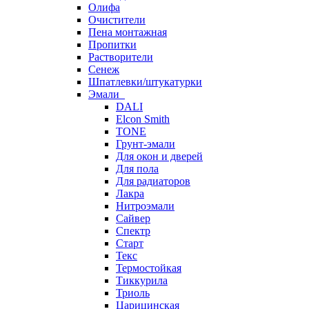
Олифа
Очистители
Пена монтажная
Пропитки
Растворители
Сенеж
Шпатлевки/штукатурки
Эмали
DALI
Elcon Smith
TONE
Грунт-эмали
Для окон и дверей
Для пола
Для радиаторов
Лакра
Нитроэмали
Сайвер
Спектр
Старт
Текс
Термостойкая
Тиккурила
Триоль
Царицинская