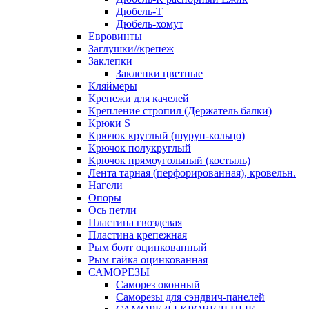
Дюбель-Т
Дюбель-хомут
Евровинты
Заглушки//крепеж
Заклепки
Заклепки цветные
Кляймеры
Крепежи для качелей
Крепление стропил (Держатель балки)
Крюки S
Крючок круглый (шуруп-кольцо)
Крючок полукруглый
Крючок прямоугольный (костыль)
Лента тарная (перфорированная), кровельн.
Нагели
Опоры
Ось петли
Пластина гвоздевая
Пластина крепежная
Рым болт оцинкованный
Рым гайка оцинкованная
САМОРЕЗЫ
Саморез оконный
Саморезы для сэндвич-панелей