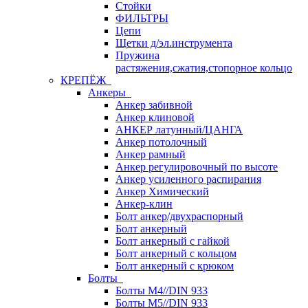
Стойки
ФИЛЬТРЫ
Цепи
Щетки д/эл.инструмента
Пружина
растяжения,сжатия,стопорное кольцо
КРЕПЁЖ
Анкеры
Анкер забивной
Анкер клиновой
АНКЕР латунный/ЦАНГА
Анкер потолочный
Анкер рамный
Анкер регулировочный по высоте
Анкер усиленного распирания
Анкер Химический
Анкер-клин
Болт анкер/двухраспорный
Болт анкерный
Болт анкерный с гайкой
Болт анкерный с кольцом
Болт анкерный с крюком
Болты
Болты М4//DIN 933
Болты М5//DIN 933