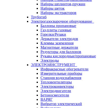
Наборы шплинтов,пружин
Наборы щеток
Наборы экстракторов
Трубогиб
Электрогазосварочное оборудование
Баллоны пропановые
Газ,плиты газовые
Горелки/Резаки
Держатели электродов
Клеммы заземления
Магнитные держатели
Редукторы для баллонов
Рукава кислородные/пропановые
Электроды
ЭЛЕКТРОИНСТРУМЕНТ
Инфракрасные обогреватели
Измерительные приборы
Станция водоснабжения
Тепловентиляторы
Электроконвекторы
Электродвигатели
Бетоносмесители
ВАРЯГ
Вибратор электрический