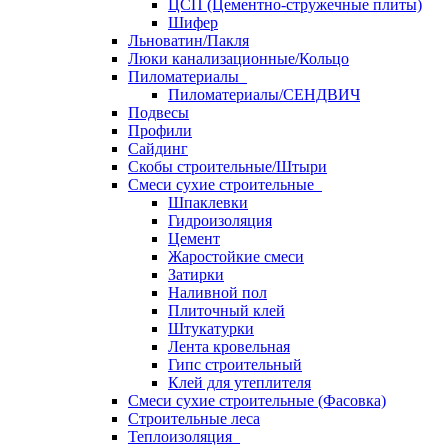
ЦСП (Цементно-стружечные плиты)
Шифер
Льноватин/Пакля
Люки канализационные/Кольцо
Пиломатериалы
Пиломатериалы/СЕНДВИЧ
Подвесы
Профили
Сайдинг
Скобы строительные/Штыри
Смеси сухие строительные
Шпаклевки
Гидроизоляция
Цемент
Жаростойкие смеси
Затирки
Наливной пол
Плиточный клей
Штукатурки
Лента кровельная
Гипс строительный
Клей для утеплителя
Смеси сухие строительные (Фасовка)
Строительные леса
Теплоизоляция