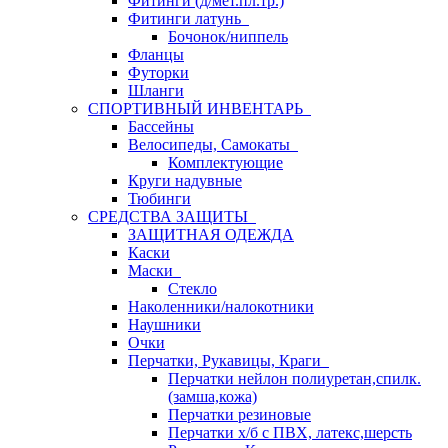
Фитинги (д/мет.пл.тр.)
Фитинги латунь
Бочонок/ниппель
Фланцы
Футорки
Шланги
СПОРТИВНЫЙ ИНВЕНТАРЬ
Бассейны
Велосипеды, Самокаты
Комплектующие
Круги надувные
Тюбинги
СРЕДСТВА ЗАЩИТЫ
ЗАЩИТНАЯ ОДЕЖДА
Каски
Маски
Стекло
Наколенники/налокотники
Наушники
Очки
Перчатки, Рукавицы, Краги
Перчатки нейлон полиуретан,спилк.
(замша,кожа)
Перчатки резиновые
Перчатки х/б с ПВХ, латекс,шерсть