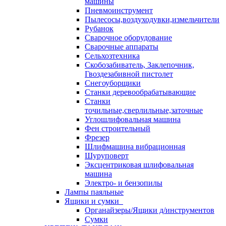
машины
Пневмоинструмент
Пылесосы,воздуходувки,измельчители
Рубанок
Сварочное оборудование
Сварочные аппараты
Сельхозтехника
Скобозабиватель, Заклепочник,
Гвоздезабивной пистолет
Снегоуборщики
Станки деревообрабатывающие
Станки
точильные,сверлильные,заточные
Углошлифовальная машина
Фен строительный
Фрезер
Шлифмашина вибрационная
Шуруповерт
Эксцентриковая шлифовальная
машина
Электро- и бензопилы
Лампы паяльные
Ящики и сумки
Органайзеры/Ящики д/инструментов
Сумки