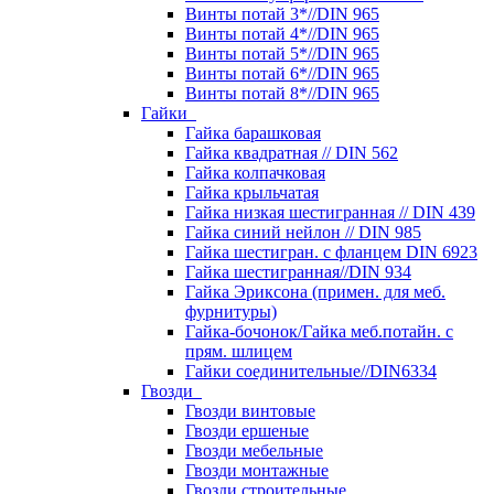
Винты потай 3*//DIN 965
Винты потай 4*//DIN 965
Винты потай 5*//DIN 965
Винты потай 6*//DIN 965
Винты потай 8*//DIN 965
Гайки
Гайка барашковая
Гайка квадратная // DIN 562
Гайка колпачковая
Гайка крыльчатая
Гайка низкая шестигранная // DIN 439
Гайка синий нейлон // DIN 985
Гайка шестигран. с фланцем DIN 6923
Гайка шестигранная//DIN 934
Гайка Эриксона (примен. для меб.
фурнитуры)
Гайка-бочонок/Гайка меб.потайн. с
прям. шлицем
Гайки соединительные//DIN6334
Гвозди
Гвозди винтовые
Гвозди ершеные
Гвозди мебельные
Гвозди монтажные
Гвозди строительные