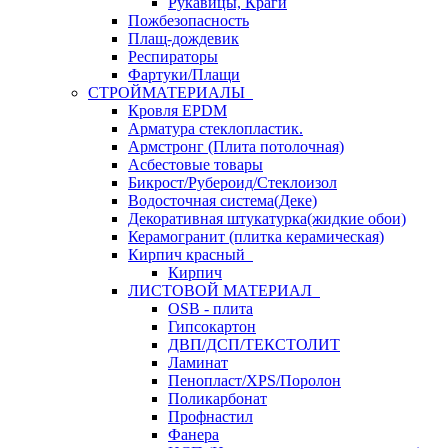
Рукавицы, Краги
Пожбезопасность
Плащ-дождевик
Респираторы
Фартуки/Плащи
СТРОЙМАТЕРИАЛЫ
Кровля ЕРDM
Арматура стеклопластик.
Армстронг (Плита потолочная)
Асбестовые товары
Бикрост/Рубероид/Стеклоизол
Водосточная система(Деке)
Декоративная штукатурка(жидкие обои)
Керамогранит (плитка керамическая)
Кирпич красный
Кирпич
ЛИСТОВОЙ МАТЕРИАЛ
OSB - плита
Гипсокартон
ДВП/ДСП/ТЕКСТОЛИТ
Ламинат
Пенопласт/XPS/Поролон
Поликарбонат
Профнастил
Фанера