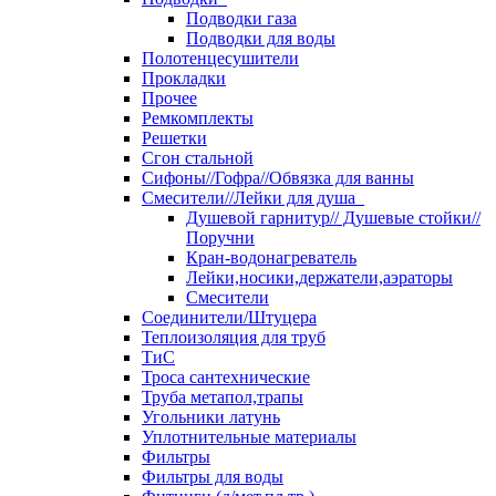
Подводки газа
Подводки для воды
Полотенцесушители
Прокладки
Прочее
Ремкомплекты
Решетки
Сгон стальной
Сифоны//Гофра//Обвязка для ванны
Смесители//Лейки для душа
Душевой гарнитур// Душевые стойки//
Поручни
Кран-водонагреватель
Лейки,носики,держатели,аэраторы
Смесители
Соединители/Штуцера
Теплоизоляция для труб
ТиС
Троса сантехнические
Труба метапол,трапы
Угольники латунь
Уплотнительные материалы
Фильтры
Фильтры для воды