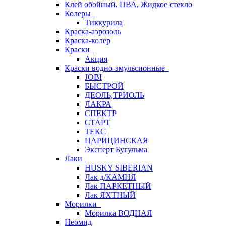
Клей обойный, ПВА, Жидкое стекло
Колеры
Тиккурила
Краска-аэрозоль
Краска-колер
Краски
Акция
Краски водно-эмульсионные
JOBI
БЫСТРОЙ
ДЕОЛЬ,ТРИОЛЬ
ЛАКРА
СПЕКТР
СТАРТ
ТЕКС
ЦАРИЦИНСКАЯ
Эксперт Бугульма
Лаки
HUSKY SIBERIAN
Лак д/КАМНЯ
Лак ПАРКЕТНЫЙ
Лак ЯХТНЫЙ
Морилки
Морилка ВОДНАЯ
Неомид