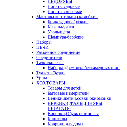
ЛЕДОРУБЫ
Лопаты садовые
Лопаты снеговые
Мангалы.коптильни,скамейки
Брикет/дрова/розжиг
Казаны/учаги
Уголь/щепа
Шампура/барбекю
Наборы
ПЕЧИ
Разъемное соединение
Соединители
Тачки/колеса
Наборы д/ремонта бескамерных шин
Туалеты/будки
Урны
ХОЗ.ТОВАРЫ
Товары для детей
Бытовые измерители
Веники,щетки,совки,окномойки
ВЕРЕВКИ,ФАЛЫ,ШНУРЫ,
ШПАГАТЫ
Воронки,Обувь резиновая
Канистры
Коврики для дома