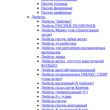
Гвозди толевые
Гвозди финишные
Гвозди шиферные
Дюбели
Дюбель "бабочка"
Дюбель FISCHER DUOPOWER
Дюбель Mungo (для строительных
лесов)
Дюбель гвоздь забив метал
Дюбель д/газобетона
Дюбель для крепления изоляционных
материалов
Дюбель дрива
Дюбель метал. д/пустот конструкций
КОЛЬЦО
Дюбель многофункциональный
Дюбель полипропилен ОМАКС СПИР
(упак.ведро)
Дюбель распорный-N (нейлон)
Дюбель склад.пруж Крючок
Дюбель универсальный (U)
Дюбель-S с усами
Дюбель-гвоздь
Дюбель-гвоздь монтажный
Дюбель-К распорный Ежик