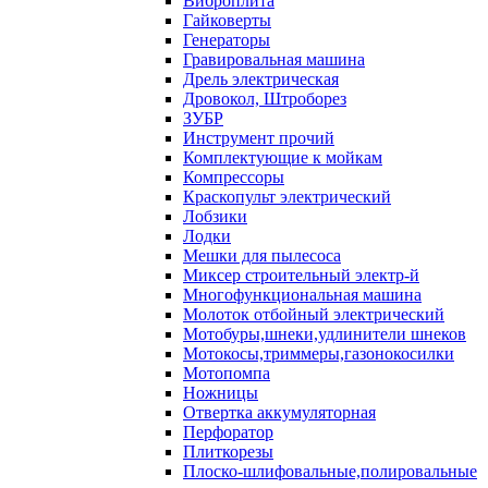
Виброплита
Гайковерты
Генераторы
Гравировальная машина
Дрель электрическая
Дровокол, Штроборез
ЗУБР
Инструмент прочий
Комплектующие к мойкам
Компрессоры
Краскопульт электрический
Лобзики
Лодки
Мешки для пылесоса
Миксер строительный электр-й
Многофункциональная машина
Молоток отбойный электрический
Мотобуры,шнеки,удлинители шнеков
Мотокосы,триммеры,газонокосилки
Мотопомпа
Ножницы
Отвертка аккумуляторная
Перфоратор
Плиткорезы
Плоско-шлифовальные,полировальные