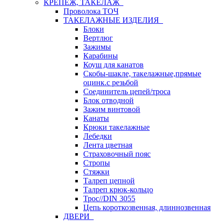
КРЕПЕЖ, ТАКЕЛАЖ
Проволока ТОЧ
ТАКЕЛАЖНЫЕ ИЗДЕЛИЯ
Блоки
Вертлюг
Зажимы
Карабины
Коуш для канатов
Скобы-шакле, такелажные,прямые
оцинк.с резьбой
Соединитель цепей/троса
Блок отводной
Зажим винтовой
Канаты
Крюки такелажные
Лебедки
Лента цветная
Страховочный пояс
Стропы
Стяжки
Талреп цепной
Талреп крюк-кольцо
Трос//DIN 3055
Цепь короткозвенная, длиннозвенная
ДВЕРИ