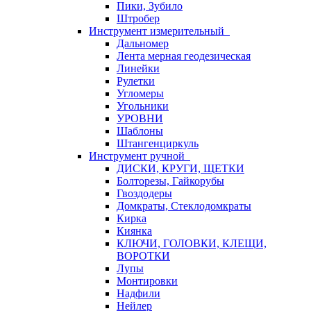
Пики, Зубило
Штробер
Инструмент измерительный
Дальномер
Лента мерная геодезическая
Линейки
Рулетки
Угломеры
Угольники
УРОВНИ
Шаблоны
Штангенциркуль
Инструмент ручной
ДИСКИ, КРУГИ, ЩЕТКИ
Болторезы, Гайкорубы
Гвоздодеры
Домкраты, Стеклодомкраты
Кирка
Киянка
КЛЮЧИ, ГОЛОВКИ, КЛЕЩИ,
ВОРОТКИ
Лупы
Монтировки
Надфили
Нейлер