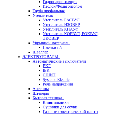
Гидропароизоляция
Изолон/Фольгоизолон
Труба профильная
Утеплитель
Утеплитель БАСВУЛ
Утеплитель ИЗОВЕР
Утеплитель КНАУФ
Утеплитель КОРВУЛ, РОКВУЛ,
ЭКОВЕР
Укрывной материал
Пленки п/э
Швеллер
ЭЛЕКТРОТОВАРЫ
Автоматические выключатели
EKF
IEK
CHINT
Systeme Electric
Реле напряжения
Антенны
Штекеры
Бытовая техника
Кипятильники
Сушилки для обуви
Газовые / электрический плиты