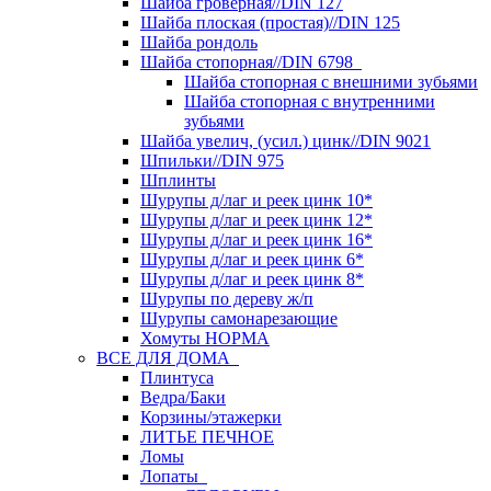
Шайба гроверная//DIN 127
Шайба плоская (простая)//DIN 125
Шайба рондоль
Шайба стопорная//DIN 6798
Шайба стопорная с внешними зубьями
Шайба стопорная с внутренними
зубьями
Шайба увелич, (усил.) цинк//DIN 9021
Шпильки//DIN 975
Шплинты
Шурупы д/лаг и реек цинк 10*
Шурупы д/лаг и реек цинк 12*
Шурупы д/лаг и реек цинк 16*
Шурупы д/лаг и реек цинк 6*
Шурупы д/лаг и реек цинк 8*
Шурупы по дереву ж/п
Шурупы самонарезающие
Хомуты НОРМА
ВСЕ ДЛЯ ДОМА
Плинтуса
Ведра/Баки
Корзины/этажерки
ЛИТЬЕ ПЕЧНОЕ
Ломы
Лопаты