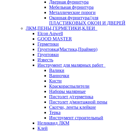
Дверная фурнитура
Мебельная фурнитура
Металлические пороги
Оконная фурнитура//для
ПЛАСТИКОВЫХ ОКОН И ДВЕРЕЙ
ЛКМ,ПЕНЫ,ГЕРМЕТИКИ,КЛЕИ
Elcon Aqwell
GOOD MASTER
Герметики
Грунтовка(Мастика,Праймер)
Грунтовки
Известь
Инструмент для малярных работ
Валики
Ванночки
Кисти
Краскораспылители
Наборы малярные
Пистолет д/герметика
Пистолет д/монтажной пены
Скотчи, ленты клейкие
Терка
Инструмент строительный
Неликвид ЛКМ
Клей