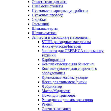
Очистители для авто
Пневмопистолеты
Пусковые и зарядные устройства
Пусковые провода
Скребки
Съемники
Шпильковерты
Щетки-сметки
Запчасти и расходные материалы
STIHL расходные материалы
Аккумуляторы/Батареи
Запчасти для СЕРВИСА по ремонту
техники
Карбюраторы
Комплектующие для бензопил
Комплектующие для сварочного
оборудования
Крепежные коплектующие
Леска для триммера/диски
Лубрикатор
Масла/Жидкости
Ножи для триммера
Расходники для компрессоров
Ремни
Свечи зажигания