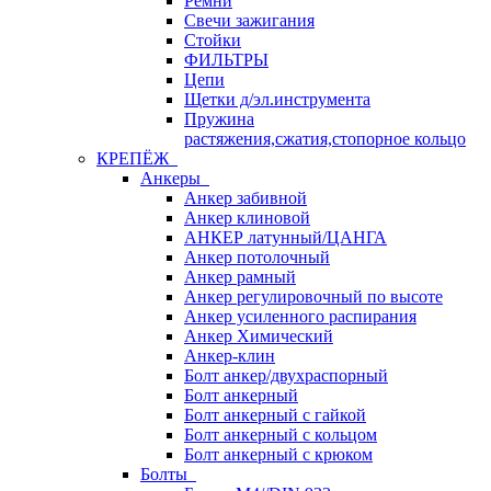
Ремни
Свечи зажигания
Стойки
ФИЛЬТРЫ
Цепи
Щетки д/эл.инструмента
Пружина
растяжения,сжатия,стопорное кольцо
КРЕПЁЖ
Анкеры
Анкер забивной
Анкер клиновой
АНКЕР латунный/ЦАНГА
Анкер потолочный
Анкер рамный
Анкер регулировочный по высоте
Анкер усиленного распирания
Анкер Химический
Анкер-клин
Болт анкер/двухраспорный
Болт анкерный
Болт анкерный с гайкой
Болт анкерный с кольцом
Болт анкерный с крюком
Болты