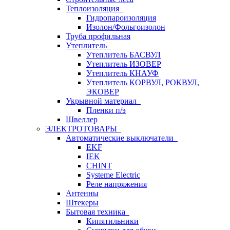
Теплоизоляция
Гидропароизоляция
Изолон/Фольгоизолон
Труба профильная
Утеплитель
Утеплитель БАСВУЛ
Утеплитель ИЗОВЕР
Утеплитель КНАУФ
Утеплитель КОРВУЛ, РОКВУЛ,
ЭКОВЕР
Укрывной материал
Пленки п/э
Швеллер
ЭЛЕКТРОТОВАРЫ
Автоматические выключатели
EKF
IEK
CHINT
Systeme Electric
Реле напряжения
Антенны
Штекеры
Бытовая техника
Кипятильники