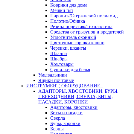
Коврики для дома
Мешки п/п
Паронит//Стержневой полиамид
Полотно/Обивка
Резина пористая//Техпластина
Средства от грызунов и вредителей
Уплотнитель оконный
Цветочные горшки,кашпо
Черенки, шканты
Шланги
Швабры
Хоз.товары
Сушилки для белья
Умывальники
Ящики почтовые
ИНСТРУМЕНТ, ОБОРУДОВАНИЕ
АДАПТОРЫ, ХВОСТОВИКИ, БУРЫ,
ПЕРЕХОДНИКИ, СВЕРЛА, БИТЫ,
НАСАДКИ, КОРОНКИ
Адапторы, хвостовики
Биты и насадки
Сверла
Буры, коронки
Керны