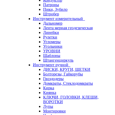
Кондуктор
Патроны
Пики, Зубило
Штробер
Инструмент измерительный
Дальномер
Лента мерная геодезическая
Линейки
Рулетки
Угломеры
Угольники
УРОВНИ
Шаблоны
Штангенциркуль
Инструмент ручной
ДИСКИ, КРУГИ, ЩЕТКИ
Болторезы, Гайкорубы
Гвоздодеры
Домкраты, Стеклодомкраты
Кирка
Киянка
КЛЮЧИ, ГОЛОВКИ, КЛЕЩИ,
ВОРОТКИ
Лупы
Монтировки