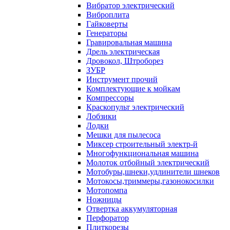
Вибратор электрический
Виброплита
Гайковерты
Генераторы
Гравировальная машина
Дрель электрическая
Дровокол, Штроборез
ЗУБР
Инструмент прочий
Комплектующие к мойкам
Компрессоры
Краскопульт электрический
Лобзики
Лодки
Мешки для пылесоса
Миксер строительный электр-й
Многофункциональная машина
Молоток отбойный электрический
Мотобуры,шнеки,удлинители шнеков
Мотокосы,триммеры,газонокосилки
Мотопомпа
Ножницы
Отвертка аккумуляторная
Перфоратор
Плиткорезы