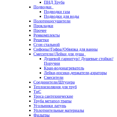
ПНД Труба
Подводки
Подводки газа
Подводки для воды
Полотенцесушители
Прокладки
Прочее
Ремкомплекты
Решетки
Сгон стальной
Сифоны//Гофра//Обвязка для ванны
Смесители//Лейки для душа
Душевой гарнитур// Душевые стойки//
Поручни
Кран-водонагреватель
Лейки,носики,держатели,аэраторы
Смесители
Соединители/Штуцера
Теплоизоляция для труб
ТиС
Троса сантехнические
Труба метапол,трапы
Угольники латунь
Уплотнительные материалы
Фильтры