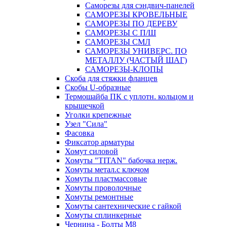
Саморезы для сэндвич-панелей
САМОРЕЗЫ КРОВЕЛЬНЫЕ
САМОРЕЗЫ ПО ДЕРЕВУ
САМОРЕЗЫ С П/Ш
САМОРЕЗЫ СМЛ
САМОРЕЗЫ УНИВЕРС. ПО
МЕТАЛЛУ (ЧАСТЫЙ ШАГ)
САМОРЕЗЫ-КЛОПЫ
Скоба для стяжки фланцев
Скобы U-образные
Термошайба ПК с уплотн. кольцом и
крышечкой
Уголки крепежные
Узел "Сила"
Фасовка
Фиксатор арматуры
Хомут силовой
Хомуты "TITAN" бабочка нерж.
Хомуты метал.с ключом
Хомуты пластмассовые
Хомуты проволочные
Хомуты ремонтные
Хомуты сантехнические с гайкой
Хомуты сплинкерные
Чернина - Болты М8