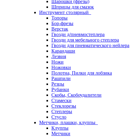
Шарошки (фрезы)
Шприцы для смазок
Инструмент столярный
Топоры
Бор-фрезы
Верстак
Гвозди д/пневмостеплера
Гвозди для мебельного степлера
Гвозди для пневматического нейлера
Карандаши
Лезвия
Ножи
Ножовки
Полотна, Пилки для лобзика
Рашпили
Резцы
Рубанки
Скобы, Скобоудалители
Стамески
Стеклорезы
Степлеры
Стусло
Метчики, плашки, клуппы
Клуппы
Метчики