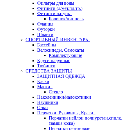
Фильтры для воды
Фитинги (д/мет.пл.тр.)
Фитинги латунь
Бочонок/ниппель
Фланцы
Футорки
Шланги
СПОРТИВНЫЙ ИНВЕНТАРЬ
Бассейны
Велосипеды, Самокаты
Комплектующие
Круги надувные
Тюбинги
СРЕДСТВА ЗАЩИТЫ
ЗАЩИТНАЯ ОДЕЖДА
Каски
Маски
Стекло
Наколенники/налокотники
Наушники
Очки
Перчатки, Рукавицы, Краги
Перчатки нейлон полиуретан,спилк.
(замша,кожа)
Перчатки резиновые