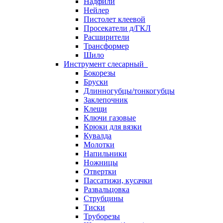
Надфили
Нейлер
Пистолет клеевой
Просекатели д/ГКЛ
Расширители
Трансформер
Шило
Инструмент слесарный
Бокорезы
Бруски
Длинногубцы/тонкогубцы
Заклепочник
Клещи
Ключи газовые
Крюки для вязки
Кувалда
Молотки
Напильники
Ножницы
Отвертки
Пассатижи, кусачки
Развальцовка
Струбцины
Тиски
Труборезы