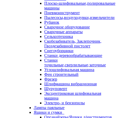
Плоско-шлифовальные,полировальные
машины
Пневмоинструмент
Пылесосы,воздуходувки,измельчители
Рубанок
Сварочное оборудование
Сварочные аппараты
Сельхозтехника
Скобозабиватель, Заклепочник,
Гвоздезабивной пистолет
Снегоуборщики
Станки деревообрабатывающие
Станки
точильные,сверлильные,заточные
Углошлифовальная машина
Фен строительный
Фрезер
Шлифмашина вибрационная
Шуруповерт
Эксцентриковая шлифовальная
машина
Электро- и бензопилы
Лампы паяльные
Ящики и сумки
Органайзеры/Ящики д/инструментов