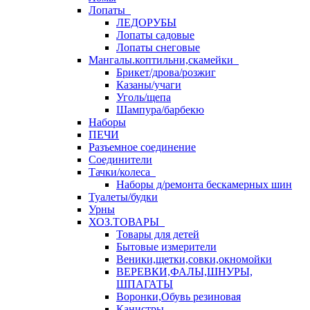
Лопаты
ЛЕДОРУБЫ
Лопаты садовые
Лопаты снеговые
Мангалы.коптильни,скамейки
Брикет/дрова/розжиг
Казаны/учаги
Уголь/щепа
Шампура/барбекю
Наборы
ПЕЧИ
Разъемное соединение
Соединители
Тачки/колеса
Наборы д/ремонта бескамерных шин
Туалеты/будки
Урны
ХОЗ.ТОВАРЫ
Товары для детей
Бытовые измерители
Веники,щетки,совки,окномойки
ВЕРЕВКИ,ФАЛЫ,ШНУРЫ,
ШПАГАТЫ
Воронки,Обувь резиновая
Канистры