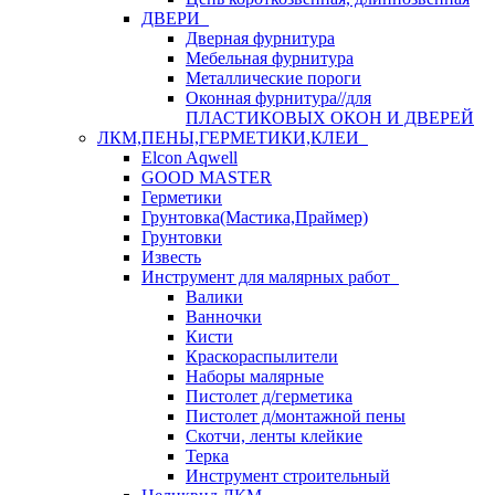
ДВЕРИ
Дверная фурнитура
Мебельная фурнитура
Металлические пороги
Оконная фурнитура//для
ПЛАСТИКОВЫХ ОКОН И ДВЕРЕЙ
ЛКМ,ПЕНЫ,ГЕРМЕТИКИ,КЛЕИ
Elcon Aqwell
GOOD MASTER
Герметики
Грунтовка(Мастика,Праймер)
Грунтовки
Известь
Инструмент для малярных работ
Валики
Ванночки
Кисти
Краскораспылители
Наборы малярные
Пистолет д/герметика
Пистолет д/монтажной пены
Скотчи, ленты клейкие
Терка
Инструмент строительный