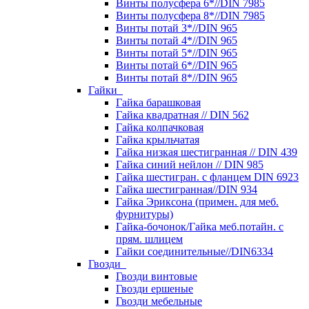
Винты полусфера 6*//DIN 7985
Винты полусфера 8*//DIN 7985
Винты потай 3*//DIN 965
Винты потай 4*//DIN 965
Винты потай 5*//DIN 965
Винты потай 6*//DIN 965
Винты потай 8*//DIN 965
Гайки
Гайка барашковая
Гайка квадратная // DIN 562
Гайка колпачковая
Гайка крыльчатая
Гайка низкая шестигранная // DIN 439
Гайка синий нейлон // DIN 985
Гайка шестигран. с фланцем DIN 6923
Гайка шестигранная//DIN 934
Гайка Эриксона (примен. для меб.
фурнитуры)
Гайка-бочонок/Гайка меб.потайн. с
прям. шлицем
Гайки соединительные//DIN6334
Гвозди
Гвозди винтовые
Гвозди ершеные
Гвозди мебельные