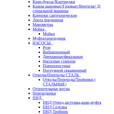
Кран-буксы//Картриджи
Краны шаровые//Газовые//Вентиля// Д/
стиральной машины
Крепежи сантехнические
Лента бордюрная
Манометры
Мойка
Мойки
Муфта/переходник
НАСОСЫ
Реле
Вибрационный
Дренажные/фекальные
Насосные станции
Поверхностные
Погружной скважинный
Отводы/Переходы СТАЛЬ
Отводы/Переходы/Тройники (
СТАЛЬНЫЕ)
Отопительные котлы
Переходники
ПНД
ПНД Отвод,заглушка,кран,муфта
ПНД Седелка
ПНД Тройник