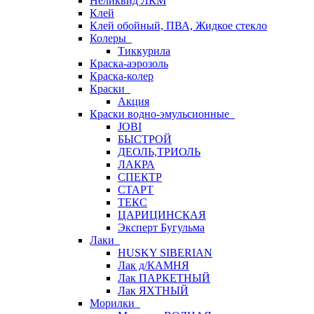
Неликвид ЛКМ
Клей
Клей обойный, ПВА, Жидкое стекло
Колеры
Тиккурила
Краска-аэрозоль
Краска-колер
Краски
Акция
Краски водно-эмульсионные
JOBI
БЫСТРОЙ
ДЕОЛЬ,ТРИОЛЬ
ЛАКРА
СПЕКТР
СТАРТ
ТЕКС
ЦАРИЦИНСКАЯ
Эксперт Бугульма
Лаки
HUSKY SIBERIAN
Лак д/КАМНЯ
Лак ПАРКЕТНЫЙ
Лак ЯХТНЫЙ
Морилки