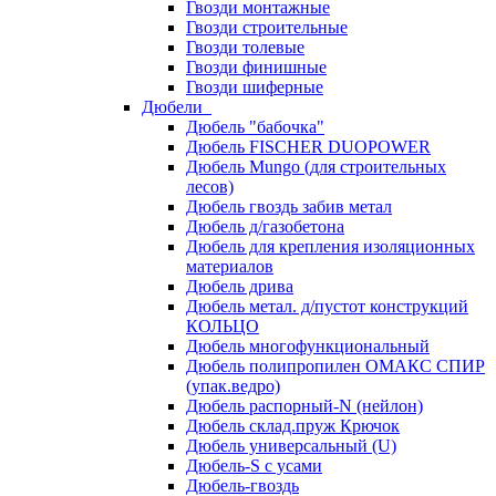
Гвозди монтажные
Гвозди строительные
Гвозди толевые
Гвозди финишные
Гвозди шиферные
Дюбели
Дюбель "бабочка"
Дюбель FISCHER DUOPOWER
Дюбель Mungo (для строительных
лесов)
Дюбель гвоздь забив метал
Дюбель д/газобетона
Дюбель для крепления изоляционных
материалов
Дюбель дрива
Дюбель метал. д/пустот конструкций
КОЛЬЦО
Дюбель многофункциональный
Дюбель полипропилен ОМАКС СПИР
(упак.ведро)
Дюбель распорный-N (нейлон)
Дюбель склад.пруж Крючок
Дюбель универсальный (U)
Дюбель-S с усами
Дюбель-гвоздь