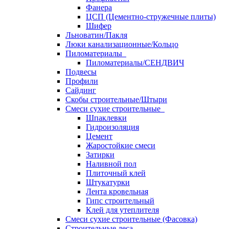
Фанера
ЦСП (Цементно-стружечные плиты)
Шифер
Льноватин/Пакля
Люки канализационные/Кольцо
Пиломатериалы
Пиломатериалы/СЕНДВИЧ
Подвесы
Профили
Сайдинг
Скобы строительные/Штыри
Смеси сухие строительные
Шпаклевки
Гидроизоляция
Цемент
Жаростойкие смеси
Затирки
Наливной пол
Плиточный клей
Штукатурки
Лента кровельная
Гипс строительный
Клей для утеплителя
Смеси сухие строительные (Фасовка)
Строительные леса