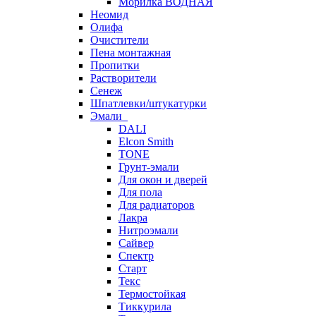
Морилка ВОДНАЯ
Неомид
Олифа
Очистители
Пена монтажная
Пропитки
Растворители
Сенеж
Шпатлевки/штукатурки
Эмали
DALI
Elcon Smith
TONE
Грунт-эмали
Для окон и дверей
Для пола
Для радиаторов
Лакра
Нитроэмали
Сайвер
Спектр
Старт
Текс
Термостойкая
Тиккурила