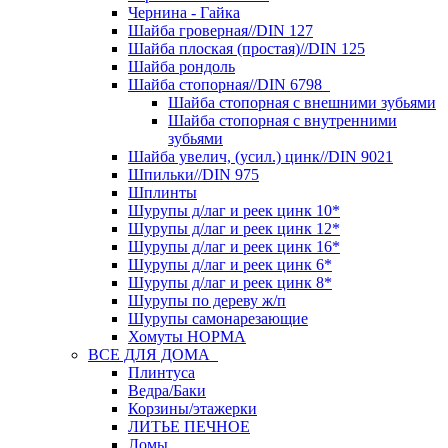
Чернина - Гайка
Шайба гроверная//DIN 127
Шайба плоская (простая)//DIN 125
Шайба рондоль
Шайба стопорная//DIN 6798
Шайба стопорная с внешними зубьями
Шайба стопорная с внутренними
зубьями
Шайба увелич, (усил.) цинк//DIN 9021
Шпильки//DIN 975
Шплинты
Шурупы д/лаг и реек цинк 10*
Шурупы д/лаг и реек цинк 12*
Шурупы д/лаг и реек цинк 16*
Шурупы д/лаг и реек цинк 6*
Шурупы д/лаг и реек цинк 8*
Шурупы по дереву ж/п
Шурупы самонарезающие
Хомуты НОРМА
ВСЕ ДЛЯ ДОМА
Плинтуса
Ведра/Баки
Корзины/этажерки
ЛИТЬЕ ПЕЧНОЕ
Ломы