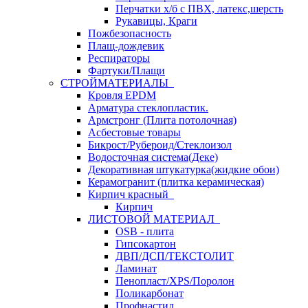
Перчатки х/б с ПВХ, латекс,шерсть
Рукавицы, Краги
Пожбезопасность
Плащ-дождевик
Респираторы
Фартуки/Плащи
СТРОЙМАТЕРИАЛЫ
Кровля ЕРDM
Арматура стеклопластик.
Армстронг (Плита потолочная)
Асбестовые товары
Бикрост/Рубероид/Стеклоизол
Водосточная система(Деке)
Декоративная штукатурка(жидкие обои)
Керамогранит (плитка керамическая)
Кирпич красный
Кирпич
ЛИСТОВОЙ МАТЕРИАЛ
OSB - плита
Гипсокартон
ДВП/ДСП/ТЕКСТОЛИТ
Ламинат
Пенопласт/XPS/Поролон
Поликарбонат
Профнастил