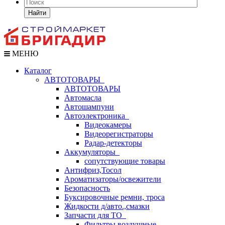
Найти
МЕНЮ
Каталог
АВТОТОВАРЫ
АВТОТОВАРЫ
Автомасла
Автошампуни
Автоэлектроника
Видеокамеры
Видеорегистраторы
Радар-детекторы
Аккумуляторы
сопутствующие товары
Антифриз,Тосол
Ароматизаторы/освежители
Безопасность
Буксировочные ремни, троса
Жидкости д/авто.,смазки
Запчасти для ТО
Фильтры воздушные