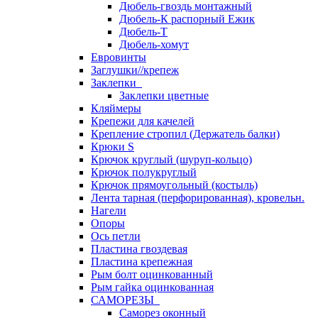
Дюбель-гвоздь монтажный
Дюбель-К распорный Ежик
Дюбель-Т
Дюбель-хомут
Евровинты
Заглушки//крепеж
Заклепки
Заклепки цветные
Кляймеры
Крепежи для качелей
Крепление стропил (Держатель балки)
Крюки S
Крючок круглый (шуруп-кольцо)
Крючок полукруглый
Крючок прямоугольный (костыль)
Лента тарная (перфорированная), кровельн.
Нагели
Опоры
Ось петли
Пластина гвоздевая
Пластина крепежная
Рым болт оцинкованный
Рым гайка оцинкованная
САМОРЕЗЫ
Саморез оконный