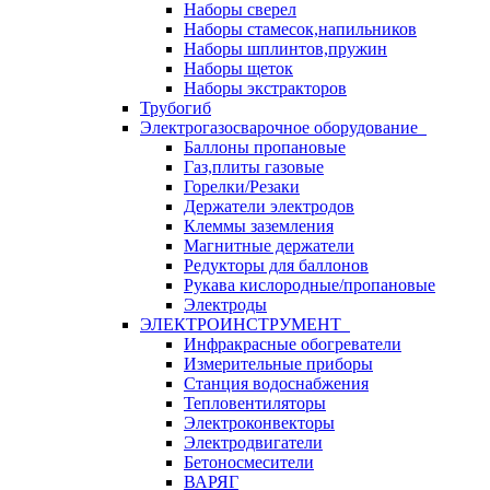
Наборы сверел
Наборы стамесок,напильников
Наборы шплинтов,пружин
Наборы щеток
Наборы экстракторов
Трубогиб
Электрогазосварочное оборудование
Баллоны пропановые
Газ,плиты газовые
Горелки/Резаки
Держатели электродов
Клеммы заземления
Магнитные держатели
Редукторы для баллонов
Рукава кислородные/пропановые
Электроды
ЭЛЕКТРОИНСТРУМЕНТ
Инфракрасные обогреватели
Измерительные приборы
Станция водоснабжения
Тепловентиляторы
Электроконвекторы
Электродвигатели
Бетоносмесители
ВАРЯГ