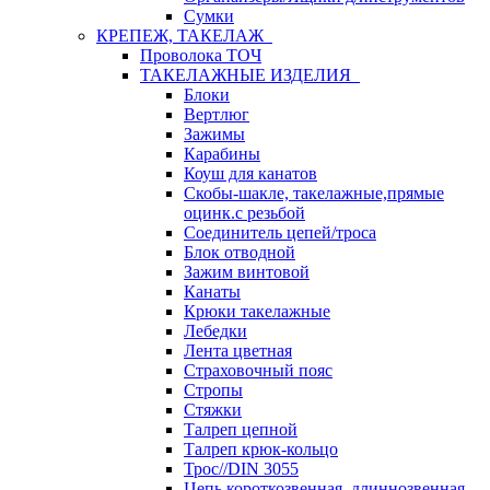
Сумки
КРЕПЕЖ, ТАКЕЛАЖ
Проволока ТОЧ
ТАКЕЛАЖНЫЕ ИЗДЕЛИЯ
Блоки
Вертлюг
Зажимы
Карабины
Коуш для канатов
Скобы-шакле, такелажные,прямые
оцинк.с резьбой
Соединитель цепей/троса
Блок отводной
Зажим винтовой
Канаты
Крюки такелажные
Лебедки
Лента цветная
Страховочный пояс
Стропы
Стяжки
Талреп цепной
Талреп крюк-кольцо
Трос//DIN 3055
Цепь короткозвенная, длиннозвенная