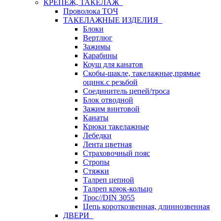
КРЕПЕЖ, ТАКЕЛАЖ
Проволока ТОЧ
ТАКЕЛАЖНЫЕ ИЗДЕЛИЯ
Блоки
Вертлюг
Зажимы
Карабины
Коуш для канатов
Скобы-шакле, такелажные,прямые
оцинк.с резьбой
Соединитель цепей/троса
Блок отводной
Зажим винтовой
Канаты
Крюки такелажные
Лебедки
Лента цветная
Страховочный пояс
Стропы
Стяжки
Талреп цепной
Талреп крюк-кольцо
Трос//DIN 3055
Цепь короткозвенная, длиннозвенная
ДВЕРИ