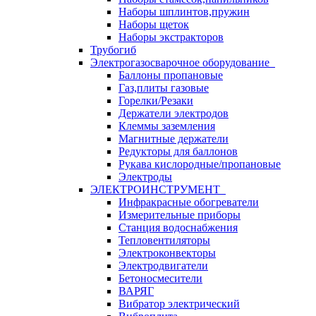
Наборы шплинтов,пружин
Наборы щеток
Наборы экстракторов
Трубогиб
Электрогазосварочное оборудование
Баллоны пропановые
Газ,плиты газовые
Горелки/Резаки
Держатели электродов
Клеммы заземления
Магнитные держатели
Редукторы для баллонов
Рукава кислородные/пропановые
Электроды
ЭЛЕКТРОИНСТРУМЕНТ
Инфракрасные обогреватели
Измерительные приборы
Станция водоснабжения
Тепловентиляторы
Электроконвекторы
Электродвигатели
Бетоносмесители
ВАРЯГ
Вибратор электрический