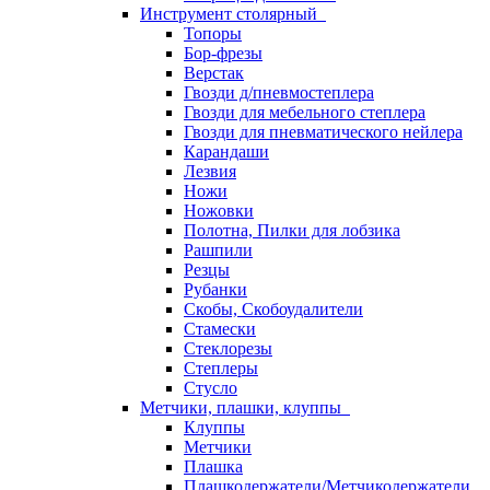
Инструмент столярный
Топоры
Бор-фрезы
Верстак
Гвозди д/пневмостеплера
Гвозди для мебельного степлера
Гвозди для пневматического нейлера
Карандаши
Лезвия
Ножи
Ножовки
Полотна, Пилки для лобзика
Рашпили
Резцы
Рубанки
Скобы, Скобоудалители
Стамески
Стеклорезы
Степлеры
Стусло
Метчики, плашки, клуппы
Клуппы
Метчики
Плашка
Плашкодержатели/Метчикодержатели