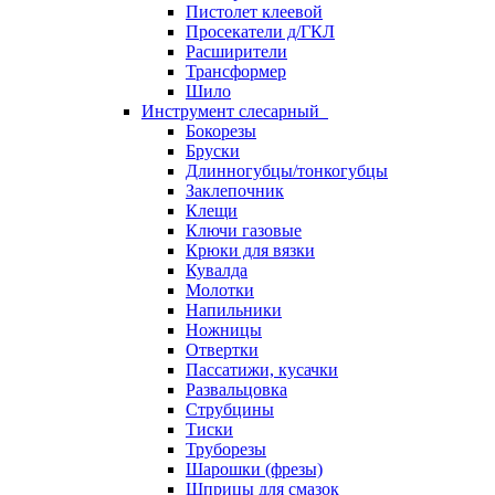
Пистолет клеевой
Просекатели д/ГКЛ
Расширители
Трансформер
Шило
Инструмент слесарный
Бокорезы
Бруски
Длинногубцы/тонкогубцы
Заклепочник
Клещи
Ключи газовые
Крюки для вязки
Кувалда
Молотки
Напильники
Ножницы
Отвертки
Пассатижи, кусачки
Развальцовка
Струбцины
Тиски
Труборезы
Шарошки (фрезы)
Шприцы для смазок