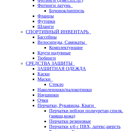
Фитинги (д/мет.пл.тр.)
Фитинги латунь
Бочонок/ниппель
Фланцы
Футорки
Шланги
СПОРТИВНЫЙ ИНВЕНТАРЬ
Бассейны
Велосипеды, Самокаты
Комплектующие
Круги надувные
Тюбинги
СРЕДСТВА ЗАЩИТЫ
ЗАЩИТНАЯ ОДЕЖДА
Каски
Маски
Стекло
Наколенники/налокотники
Наушники
Очки
Перчатки, Рукавицы, Краги
Перчатки нейлон полиуретан,спилк.
(замша,кожа)
Перчатки резиновые
Перчатки х/б с ПВХ, латекс,шерсть