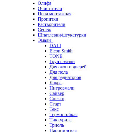
Олифа
Очистители
Пена монтажная
Пропитки
Растворители
Сенеж
Шпатлевки/штукатурки
Эмали
DALI
Elcon Smith
TONE
Грунт-эмали
Для окон и дверей
Для пола
Для радиаторов
Лакра
Нитроэмали
Сайвер
Спектр
Старт
Текс
Термостойкая
Тиккурила
Триоль
Царицинская