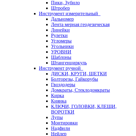
Пики, Зубило
Штробер
Инструмент измерительный
Дальномер
Лента мерная геодезическая
Линейки
Рулетки
Угломеры
Угольники
УРОВНИ
Шаблоны
Штангенциркуль
Инструмент ручной
ДИСКИ, КРУГИ, ЩЕТКИ
Болторезы, Гайкорубы
Гвоздодеры
Домкраты, Стеклодомкраты
Кирка
Киянка
КЛЮЧИ, ГОЛОВКИ, КЛЕЩИ,
ВОРОТКИ
Лупы
Монтировки
Надфили
Нейлер