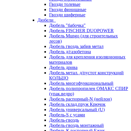
Гвозди толевые
Гвозди финишные
Гвозди шиферные
Дюбели
Дюбель "бабочка"
Дюбель FISCHER DUOPOWER
Дюбель Mungo (для строительных
лесов)
Дюбель гвоздь забив метал
Дюбель д/газобетона
Дюбель для крепления изоляционных
материалов
Дюбель дрива
Дюбель метал. д/пустот конструкций
КОЛЬЦО
Дюбель многофункциональный
Дюбель полипропилен ОМАКС СПИР
(упак.ведро)
Дюбель распорный-N (нейлон)
Дюбель склад.пруж Крючок
Дюбель универсальный (U)
Дюбель-S с усами
Дюбель-гвоздь
Дюбель-гвоздь монтажный
Дюбель-К распорный Ежик