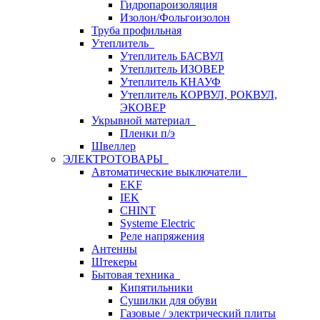
Гидропароизоляция
Изолон/Фольгоизолон
Труба профильная
Утеплитель
Утеплитель БАСВУЛ
Утеплитель ИЗОВЕР
Утеплитель КНАУФ
Утеплитель КОРВУЛ, РОКВУЛ,
ЭКОВЕР
Укрывной материал
Пленки п/э
Швеллер
ЭЛЕКТРОТОВАРЫ
Автоматические выключатели
EKF
IEK
CHINT
Systeme Electric
Реле напряжения
Антенны
Штекеры
Бытовая техника
Кипятильники
Сушилки для обуви
Газовые / электрический плиты