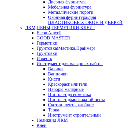
Дверная фурнитура
Мебельная фурнитура
Металлические пороги
Оконная фурнитура//для
ПЛАСТИКОВЫХ ОКОН И ДВЕРЕЙ
ЛКМ,ПЕНЫ,ГЕРМЕТИКИ,КЛЕИ
Elcon Aqwell
GOOD MASTER
Герметики
Грунтовка(Мастика,Праймер)
Грунтовки
Известь
Инструмент для малярных работ
Валики
Ванночки
Кисти
Краскораспылители
Наборы малярные
Пистолет д/герметика
Пистолет д/монтажной пены
Скотчи, ленты клейкие
Терка
Инструмент строительный
Неликвид ЛКМ
Клей