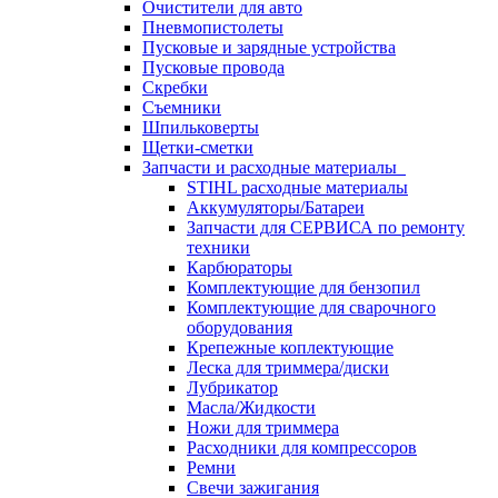
Очистители для авто
Пневмопистолеты
Пусковые и зарядные устройства
Пусковые провода
Скребки
Съемники
Шпильковерты
Щетки-сметки
Запчасти и расходные материалы
STIHL расходные материалы
Аккумуляторы/Батареи
Запчасти для СЕРВИСА по ремонту
техники
Карбюраторы
Комплектующие для бензопил
Комплектующие для сварочного
оборудования
Крепежные коплектующие
Леска для триммера/диски
Лубрикатор
Масла/Жидкости
Ножи для триммера
Расходники для компрессоров
Ремни
Свечи зажигания