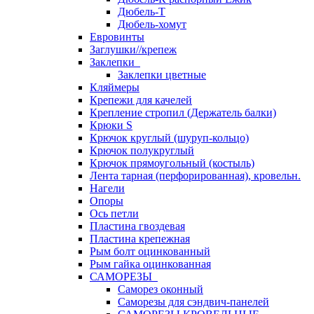
Дюбель-Т
Дюбель-хомут
Евровинты
Заглушки//крепеж
Заклепки
Заклепки цветные
Кляймеры
Крепежи для качелей
Крепление стропил (Держатель балки)
Крюки S
Крючок круглый (шуруп-кольцо)
Крючок полукруглый
Крючок прямоугольный (костыль)
Лента тарная (перфорированная), кровельн.
Нагели
Опоры
Ось петли
Пластина гвоздевая
Пластина крепежная
Рым болт оцинкованный
Рым гайка оцинкованная
САМОРЕЗЫ
Саморез оконный
Саморезы для сэндвич-панелей