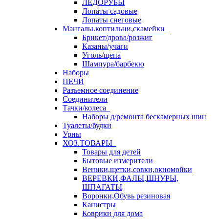
ЛЕДОРУБЫ
Лопаты садовые
Лопаты снеговые
Мангалы.коптильни,скамейки
Брикет/дрова/розжиг
Казаны/учаги
Уголь/щепа
Шампура/барбекю
Наборы
ПЕЧИ
Разъемное соединение
Соединители
Тачки/колеса
Наборы д/ремонта бескамерных шин
Туалеты/будки
Урны
ХОЗ.ТОВАРЫ
Товары для детей
Бытовые измерители
Веники,щетки,совки,окномойки
ВЕРЕВКИ,ФАЛЫ,ШНУРЫ,
ШПАГАТЫ
Воронки,Обувь резиновая
Канистры
Коврики для дома