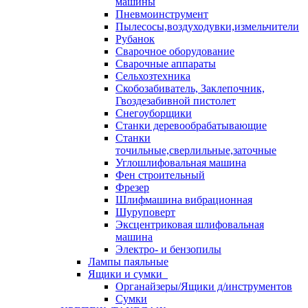
машины
Пневмоинструмент
Пылесосы,воздуходувки,измельчители
Рубанок
Сварочное оборудование
Сварочные аппараты
Сельхозтехника
Скобозабиватель, Заклепочник,
Гвоздезабивной пистолет
Снегоуборщики
Станки деревообрабатывающие
Станки
точильные,сверлильные,заточные
Углошлифовальная машина
Фен строительный
Фрезер
Шлифмашина вибрационная
Шуруповерт
Эксцентриковая шлифовальная
машина
Электро- и бензопилы
Лампы паяльные
Ящики и сумки
Органайзеры/Ящики д/инструментов
Сумки