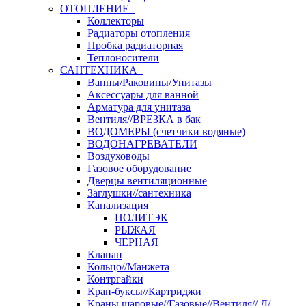
ОТОПЛЕНИЕ
Коллекторы
Радиаторы отопления
Пробка радиаторная
Теплоносители
САНТЕХНИКА
Ванны/Раковины/Унитазы
Аксессуары для ванной
Арматура для унитаза
Вентиля//ВРЕЗКА в бак
ВОДОМЕРЫ (счетчики водяные)
ВОДОНАГРЕВАТЕЛИ
Воздуховоды
Газовое оборудование
Дверцы вентиляционные
Заглушки//сантехника
Канализация
ПОЛИТЭК
РЫЖАЯ
ЧЕРНАЯ
Клапан
Кольцо//Манжета
Контргайки
Кран-буксы//Картриджи
Краны шаровые//Газовые//Вентиля// Д/