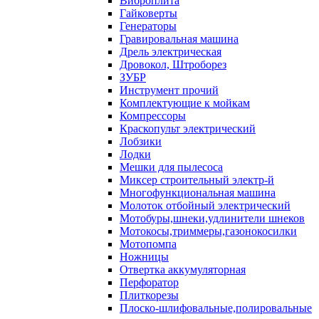
Виброплита
Гайковерты
Генераторы
Гравировальная машина
Дрель электрическая
Дровокол, Штроборез
ЗУБР
Инструмент прочий
Комплектующие к мойкам
Компрессоры
Краскопульт электрический
Лобзики
Лодки
Мешки для пылесоса
Миксер строительный электр-й
Многофункциональная машина
Молоток отбойный электрический
Мотобуры,шнеки,удлинители шнеков
Мотокосы,триммеры,газонокосилки
Мотопомпа
Ножницы
Отвертка аккумуляторная
Перфоратор
Плиткорезы
Плоско-шлифовальные,полировальные