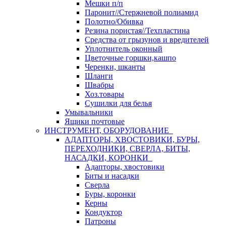
Мешки п/п
Паронит//Стержневой полиамид
Полотно/Обивка
Резина пористая//Техпластина
Средства от грызунов и вредителей
Уплотнитель оконный
Цветочные горшки,кашпо
Черенки, шканты
Шланги
Швабры
Хоз.товары
Сушилки для белья
Умывальники
Ящики почтовые
ИНСТРУМЕНТ, ОБОРУДОВАНИЕ
АДАПТОРЫ, ХВОСТОВИКИ, БУРЫ,
ПЕРЕХОДНИКИ, СВЕРЛА, БИТЫ,
НАСАДКИ, КОРОНКИ
Адапторы, хвостовики
Биты и насадки
Сверла
Буры, коронки
Керны
Кондуктор
Патроны