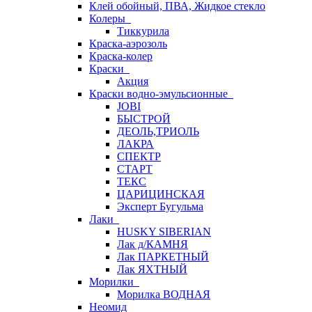
Клей обойный, ПВА, Жидкое стекло
Колеры
Тиккурила
Краска-аэрозоль
Краска-колер
Краски
Акция
Краски водно-эмульсионные
JOBI
БЫСТРОЙ
ДЕОЛЬ,ТРИОЛЬ
ЛАКРА
СПЕКТР
СТАРТ
ТЕКС
ЦАРИЦИНСКАЯ
Эксперт Бугульма
Лаки
HUSKY SIBERIAN
Лак д/КАМНЯ
Лак ПАРКЕТНЫЙ
Лак ЯХТНЫЙ
Морилки
Морилка ВОДНАЯ
Неомид