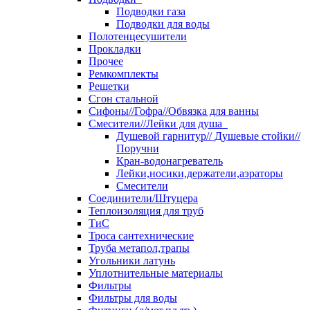
Подводки газа
Подводки для воды
Полотенцесушители
Прокладки
Прочее
Ремкомплекты
Решетки
Сгон стальной
Сифоны//Гофра//Обвязка для ванны
Смесители//Лейки для душа
Душевой гарнитур// Душевые стойки//
Поручни
Кран-водонагреватель
Лейки,носики,держатели,аэраторы
Смесители
Соединители/Штуцера
Теплоизоляция для труб
ТиС
Троса сантехнические
Труба метапол,трапы
Угольники латунь
Уплотнительные материалы
Фильтры
Фильтры для воды