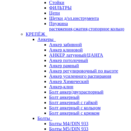
Стойки
ФИЛЬТРЫ
Цепи
Щетки д/эл.инструмента
Пружина
растяжения,сжатия,стопорное кольцо
КРЕПЁЖ
Анкеры
Анкер забивной
Анкер клиновой
АНКЕР латунный/ЦАНГА
Анкер потолочный
Анкер рамный
Анкер регулировочный по высоте
Анкер усиленного распирания
Анкер Химический
Анкер-клин
Болт анкер/двухраспорный
Болт анкерный
Болт анкерный с гайкой
Болт анкерный с кольцом
Болт анкерный с крюком
Болты
Болты М4//DIN 933
Болты М5//DIN 933