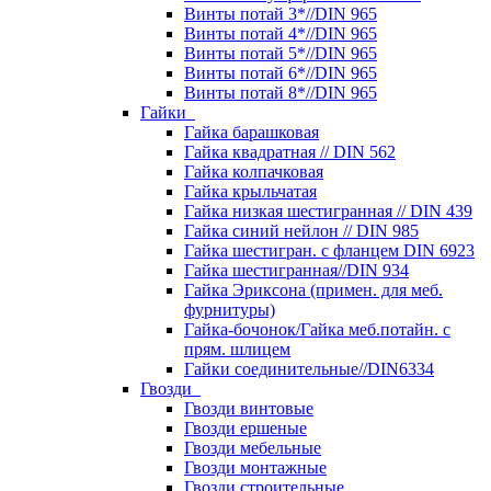
Винты потай 3*//DIN 965
Винты потай 4*//DIN 965
Винты потай 5*//DIN 965
Винты потай 6*//DIN 965
Винты потай 8*//DIN 965
Гайки
Гайка барашковая
Гайка квадратная // DIN 562
Гайка колпачковая
Гайка крыльчатая
Гайка низкая шестигранная // DIN 439
Гайка синий нейлон // DIN 985
Гайка шестигран. с фланцем DIN 6923
Гайка шестигранная//DIN 934
Гайка Эриксона (примен. для меб.
фурнитуры)
Гайка-бочонок/Гайка меб.потайн. с
прям. шлицем
Гайки соединительные//DIN6334
Гвозди
Гвозди винтовые
Гвозди ершеные
Гвозди мебельные
Гвозди монтажные
Гвозди строительные