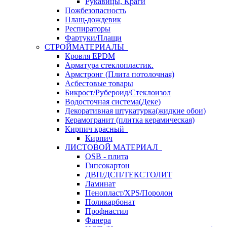
Рукавицы, Краги
Пожбезопасность
Плащ-дождевик
Респираторы
Фартуки/Плащи
СТРОЙМАТЕРИАЛЫ
Кровля ЕРDM
Арматура стеклопластик.
Армстронг (Плита потолочная)
Асбестовые товары
Бикрост/Рубероид/Стеклоизол
Водосточная система(Деке)
Декоративная штукатурка(жидкие обои)
Керамогранит (плитка керамическая)
Кирпич красный
Кирпич
ЛИСТОВОЙ МАТЕРИАЛ
OSB - плита
Гипсокартон
ДВП/ДСП/ТЕКСТОЛИТ
Ламинат
Пенопласт/XPS/Поролон
Поликарбонат
Профнастил
Фанера