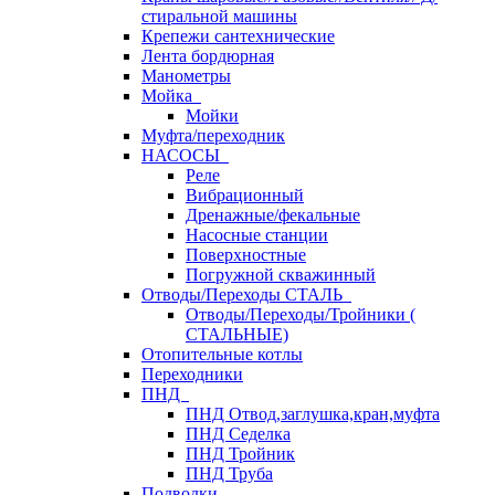
стиральной машины
Крепежи сантехнические
Лента бордюрная
Манометры
Мойка
Мойки
Муфта/переходник
НАСОСЫ
Реле
Вибрационный
Дренажные/фекальные
Насосные станции
Поверхностные
Погружной скважинный
Отводы/Переходы СТАЛЬ
Отводы/Переходы/Тройники (
СТАЛЬНЫЕ)
Отопительные котлы
Переходники
ПНД
ПНД Отвод,заглушка,кран,муфта
ПНД Седелка
ПНД Тройник
ПНД Труба
Подводки