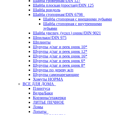
Шайба гроверная//DIN 127
Шайба плоская (простая)//DIN 125
Шайба рондоль
Шайба стопорная//DIN 6798
Шайба стопорная с внешними зубьями
Шайба стопорная с внутренними
зубьями
Шайба увелич, (усил.) цинк//DIN 9021
Шпильки//DIN 975
Шплинты
Шурупы д/лаг и реек цинк 10*
Шурупы д/лаг и реек цинк 12*
Шурупы д/лаг и реек цинк 16*
Шурупы д/лаг и реек цинк 6*
Шурупы д/лаг и реек цинк 8*
Шурупы по дереву ж/п
Шурупы самонарезающие
Хомуты НОРМА
ВСЕ ДЛЯ ДОМА
Плинтуса
Ведра/Баки
Корзины/этажерки
ЛИТЬЕ ПЕЧНОЕ
Ломы
Лопаты