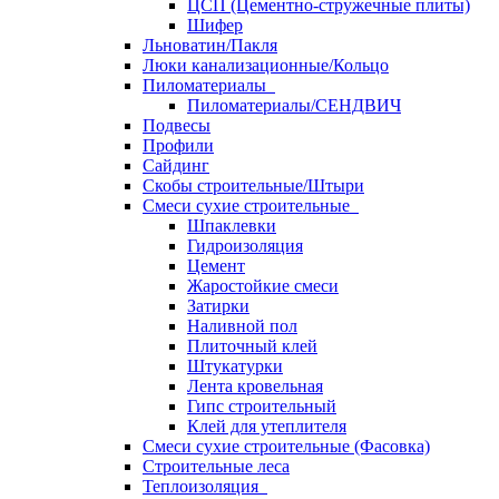
ЦСП (Цементно-стружечные плиты)
Шифер
Льноватин/Пакля
Люки канализационные/Кольцо
Пиломатериалы
Пиломатериалы/СЕНДВИЧ
Подвесы
Профили
Сайдинг
Скобы строительные/Штыри
Смеси сухие строительные
Шпаклевки
Гидроизоляция
Цемент
Жаростойкие смеси
Затирки
Наливной пол
Плиточный клей
Штукатурки
Лента кровельная
Гипс строительный
Клей для утеплителя
Смеси сухие строительные (Фасовка)
Строительные леса
Теплоизоляция