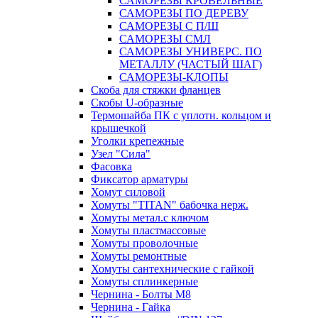
САМОРЕЗЫ КРОВЕЛЬНЫЕ
САМОРЕЗЫ ПО ДЕРЕВУ
САМОРЕЗЫ С П/Ш
САМОРЕЗЫ СМЛ
САМОРЕЗЫ УНИВЕРС. ПО
МЕТАЛЛУ (ЧАСТЫЙ ШАГ)
САМОРЕЗЫ-КЛОПЫ
Скоба для стяжки фланцев
Скобы U-образные
Термошайба ПК с уплотн. кольцом и
крышечкой
Уголки крепежные
Узел "Сила"
Фасовка
Фиксатор арматуры
Хомут силовой
Хомуты "TITAN" бабочка нерж.
Хомуты метал.с ключом
Хомуты пластмассовые
Хомуты проволочные
Хомуты ремонтные
Хомуты сантехнические с гайкой
Хомуты сплинкерные
Чернина - Болты М8
Чернина - Гайка