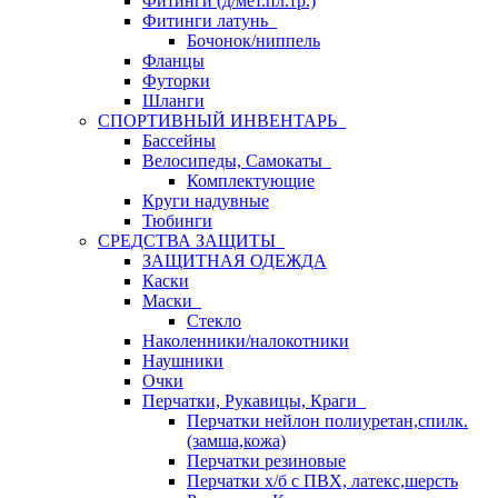
Фитинги (д/мет.пл.тр.)
Фитинги латунь
Бочонок/ниппель
Фланцы
Футорки
Шланги
СПОРТИВНЫЙ ИНВЕНТАРЬ
Бассейны
Велосипеды, Самокаты
Комплектующие
Круги надувные
Тюбинги
СРЕДСТВА ЗАЩИТЫ
ЗАЩИТНАЯ ОДЕЖДА
Каски
Маски
Стекло
Наколенники/налокотники
Наушники
Очки
Перчатки, Рукавицы, Краги
Перчатки нейлон полиуретан,спилк.
(замша,кожа)
Перчатки резиновые
Перчатки х/б с ПВХ, латекс,шерсть