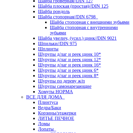
Шайба гроверная//DIN 127
Шайба плоская (простая)//DIN 125
Шайба рондоль
Шайба стопорная//DIN 6798
Шайба стопорная с внешними зубьями
Шайба стопорная с внутренними
зубьями
Шайба увелич, (усил.) цинк//DIN 9021
Шпильки//DIN 975
Шплинты
Шурупы д/лаг и реек цинк 10*
Шурупы д/лаг и реек цинк 12*
Шурупы д/лаг и реек цинк 16*
Шурупы д/лаг и реек цинк 6*
Шурупы д/лаг и реек цинк 8*
Шурупы по дереву ж/п
Шурупы самонарезающие
Хомуты НОРМА
ВСЕ ДЛЯ ДОМА
Плинтуса
Ведра/Баки
Корзины/этажерки
ЛИТЬЕ ПЕЧНОЕ
Ломы
Лопаты