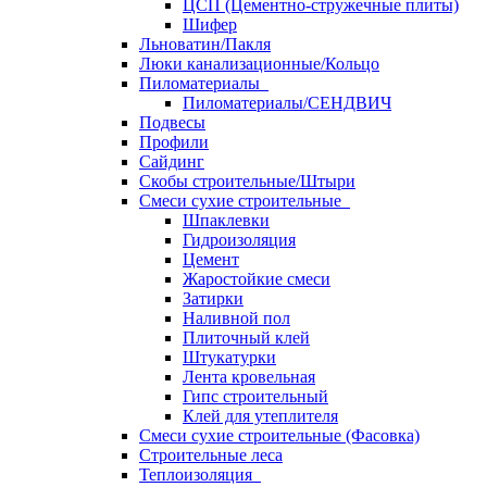
ЦСП (Цементно-стружечные плиты)
Шифер
Льноватин/Пакля
Люки канализационные/Кольцо
Пиломатериалы
Пиломатериалы/СЕНДВИЧ
Подвесы
Профили
Сайдинг
Скобы строительные/Штыри
Смеси сухие строительные
Шпаклевки
Гидроизоляция
Цемент
Жаростойкие смеси
Затирки
Наливной пол
Плиточный клей
Штукатурки
Лента кровельная
Гипс строительный
Клей для утеплителя
Смеси сухие строительные (Фасовка)
Строительные леса
Теплоизоляция