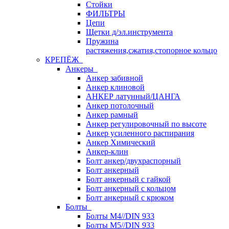
Стойки
ФИЛЬТРЫ
Цепи
Щетки д/эл.инструмента
Пружина
растяжения,сжатия,стопорное кольцо
КРЕПЁЖ
Анкеры
Анкер забивной
Анкер клиновой
АНКЕР латунный/ЦАНГА
Анкер потолочный
Анкер рамный
Анкер регулировочный по высоте
Анкер усиленного распирания
Анкер Химический
Анкер-клин
Болт анкер/двухраспорный
Болт анкерный
Болт анкерный с гайкой
Болт анкерный с кольцом
Болт анкерный с крюком
Болты
Болты М4//DIN 933
Болты М5//DIN 933