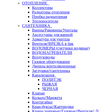
ОТОПЛЕНИЕ
Коллекторы
Радиаторы отопления
Пробка радиаторная
Теплоносители
САНТЕХНИКА
Ванны/Раковины/Унитазы
Аксессуары для ванной
Арматура для унитаза
Вентиля//ВРЕЗКА в бак
ВОДОМЕРЫ (счетчики водяные)
ВОДОНАГРЕВАТЕЛИ
Воздуховоды
Газовое оборудование
Дверцы вентиляционные
Заглушки//сантехника
Канализация
ПОЛИТЭК
РЫЖАЯ
ЧЕРНАЯ
Клапан
Кольцо//Манжета
Контргайки
Кран-буксы//Картриджи
Краны шаровые//Газовые//Вентиля// Д/