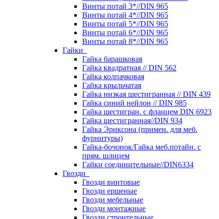
Винты потай 3*//DIN 965
Винты потай 4*//DIN 965
Винты потай 5*//DIN 965
Винты потай 6*//DIN 965
Винты потай 8*//DIN 965
Гайки
Гайка барашковая
Гайка квадратная // DIN 562
Гайка колпачковая
Гайка крыльчатая
Гайка низкая шестигранная // DIN 439
Гайка синий нейлон // DIN 985
Гайка шестигран. с фланцем DIN 6923
Гайка шестигранная//DIN 934
Гайка Эриксона (примен. для меб.
фурнитуры)
Гайка-бочонок/Гайка меб.потайн. с
прям. шлицем
Гайки соединительные//DIN6334
Гвозди
Гвозди винтовые
Гвозди ершеные
Гвозди мебельные
Гвозди монтажные
Гвозди строительные