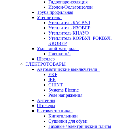
Гидропароизоляция
Изолон/Фольгоизолон
Труба профильная
Утеплитель
Утеплитель БАСВУЛ
Утеплитель ИЗОВЕР
Утеплитель КНАУФ
Утеплитель КОРВУЛ, РОКВУЛ,
ЭКОВЕР
Укрывной материал
Пленки п/э
Швеллер
ЭЛЕКТРОТОВАРЫ
Автоматические выключатели
EKF
IEK
CHINT
Systeme Electric
Реле напряжения
Антенны
Штекеры
Бытовая техника
Кипятильники
Сушилки для обуви
Газовые / электрический плиты