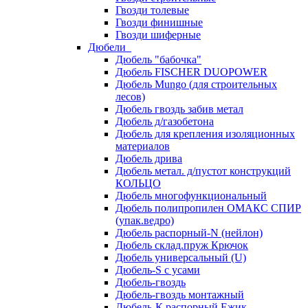
Гвозди толевые
Гвозди финишные
Гвозди шиферные
Дюбели
Дюбель "бабочка"
Дюбель FISCHER DUOPOWER
Дюбель Mungo (для строительных
лесов)
Дюбель гвоздь забив метал
Дюбель д/газобетона
Дюбель для крепления изоляционных
материалов
Дюбель дрива
Дюбель метал. д/пустот конструкций
КОЛЬЦО
Дюбель многофункциональный
Дюбель полипропилен ОМАКС СПИР
(упак.ведро)
Дюбель распорный-N (нейлон)
Дюбель склад.пруж Крючок
Дюбель универсальный (U)
Дюбель-S с усами
Дюбель-гвоздь
Дюбель-гвоздь монтажный
Дюбель-К распорный Ежик