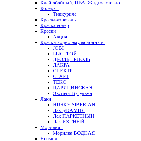
Клей обойный, ПВА, Жидкое стекло
Колеры
Тиккурила
Краска-аэрозоль
Краска-колер
Краски
Акция
Краски водно-эмульсионные
JOBI
БЫСТРОЙ
ДЕОЛЬ,ТРИОЛЬ
ЛАКРА
СПЕКТР
СТАРТ
ТЕКС
ЦАРИЦИНСКАЯ
Эксперт Бугульма
Лаки
HUSKY SIBERIAN
Лак д/КАМНЯ
Лак ПАРКЕТНЫЙ
Лак ЯХТНЫЙ
Морилки
Морилка ВОДНАЯ
Неомид