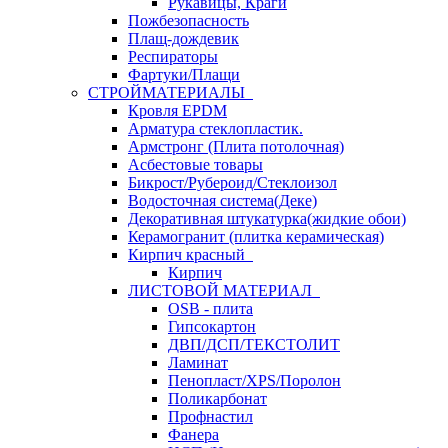
Рукавицы, Краги
Пожбезопасность
Плащ-дождевик
Респираторы
Фартуки/Плащи
СТРОЙМАТЕРИАЛЫ
Кровля ЕРDM
Арматура стеклопластик.
Армстронг (Плита потолочная)
Асбестовые товары
Бикрост/Рубероид/Стеклоизол
Водосточная система(Деке)
Декоративная штукатурка(жидкие обои)
Керамогранит (плитка керамическая)
Кирпич красный
Кирпич
ЛИСТОВОЙ МАТЕРИАЛ
OSB - плита
Гипсокартон
ДВП/ДСП/ТЕКСТОЛИТ
Ламинат
Пенопласт/XPS/Поролон
Поликарбонат
Профнастил
Фанера