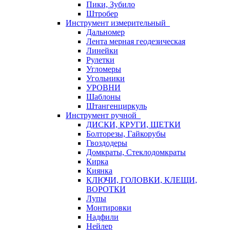
Пики, Зубило
Штробер
Инструмент измерительный
Дальномер
Лента мерная геодезическая
Линейки
Рулетки
Угломеры
Угольники
УРОВНИ
Шаблоны
Штангенциркуль
Инструмент ручной
ДИСКИ, КРУГИ, ЩЕТКИ
Болторезы, Гайкорубы
Гвоздодеры
Домкраты, Стеклодомкраты
Кирка
Киянка
КЛЮЧИ, ГОЛОВКИ, КЛЕЩИ,
ВОРОТКИ
Лупы
Монтировки
Надфили
Нейлер