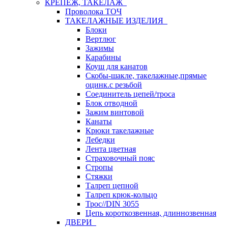
КРЕПЕЖ, ТАКЕЛАЖ
Проволока ТОЧ
ТАКЕЛАЖНЫЕ ИЗДЕЛИЯ
Блоки
Вертлюг
Зажимы
Карабины
Коуш для канатов
Скобы-шакле, такелажные,прямые
оцинк.с резьбой
Соединитель цепей/троса
Блок отводной
Зажим винтовой
Канаты
Крюки такелажные
Лебедки
Лента цветная
Страховочный пояс
Стропы
Стяжки
Талреп цепной
Талреп крюк-кольцо
Трос//DIN 3055
Цепь короткозвенная, длиннозвенная
ДВЕРИ