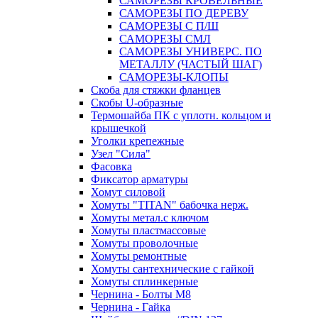
САМОРЕЗЫ КРОВЕЛЬНЫЕ
САМОРЕЗЫ ПО ДЕРЕВУ
САМОРЕЗЫ С П/Ш
САМОРЕЗЫ СМЛ
САМОРЕЗЫ УНИВЕРС. ПО
МЕТАЛЛУ (ЧАСТЫЙ ШАГ)
САМОРЕЗЫ-КЛОПЫ
Скоба для стяжки фланцев
Скобы U-образные
Термошайба ПК с уплотн. кольцом и
крышечкой
Уголки крепежные
Узел "Сила"
Фасовка
Фиксатор арматуры
Хомут силовой
Хомуты "TITAN" бабочка нерж.
Хомуты метал.с ключом
Хомуты пластмассовые
Хомуты проволочные
Хомуты ремонтные
Хомуты сантехнические с гайкой
Хомуты сплинкерные
Чернина - Болты М8
Чернина - Гайка