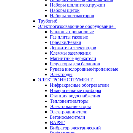
Наборы шплинтов,пружин
Наборы щеток
Наборы экстракторов
Трубогиб
Электрогазосварочное оборудование
Баллоны пропановые
Газ,плиты газовые
Горелки/Резаки
Держатели электродов
Клеммы заземления
Магнитные держатели
Редукторы для баллонов
Рукава кислородные/пропановые
Электроды
ЭЛЕКТРОИНСТРУМЕНТ
Инфракрасные обогреватели
Измерительные приборы
Станция водоснабжения
Тепловентиляторы
Электроконвекторы
Электродвигатели
Бетоносмесители
ВАРЯГ
Вибратор электрический