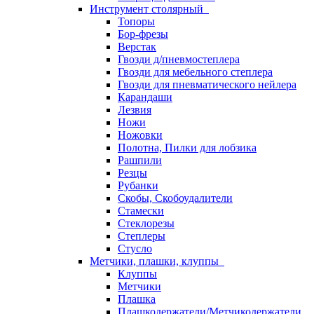
Инструмент столярный
Топоры
Бор-фрезы
Верстак
Гвозди д/пневмостеплера
Гвозди для мебельного степлера
Гвозди для пневматического нейлера
Карандаши
Лезвия
Ножи
Ножовки
Полотна, Пилки для лобзика
Рашпили
Резцы
Рубанки
Скобы, Скобоудалители
Стамески
Стеклорезы
Степлеры
Стусло
Метчики, плашки, клуппы
Клуппы
Метчики
Плашка
Плашкодержатели/Метчикодержатели