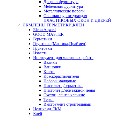
Дверная фурнитура
Мебельная фурнитура
Металлические пороги
Оконная фурнитура//для
ПЛАСТИКОВЫХ ОКОН И ДВЕРЕЙ
ЛКМ,ПЕНЫ,ГЕРМЕТИКИ,КЛЕИ
Elcon Aqwell
GOOD MASTER
Герметики
Грунтовка(Мастика,Праймер)
Грунтовки
Известь
Инструмент для малярных работ
Валики
Ванночки
Кисти
Краскораспылители
Наборы малярные
Пистолет д/герметика
Пистолет д/монтажной пены
Скотчи, ленты клейкие
Терка
Инструмент строительный
Неликвид ЛКМ
Клей