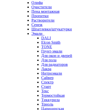
Олифа
Очистители
Пена монтажная
Пропитки
Растворители
Сенеж
Шпатлевки/штукатурки
Эмали
DALI
Elcon Smith
TONE
Грунт-эмали
Для окон и дверей
Для пола
Для радиаторов
Лакра
Нитроэмали
Сайвер
Спектр
Старт
Текс
Термостойкая
Тиккурила
Триоль
Царицинская