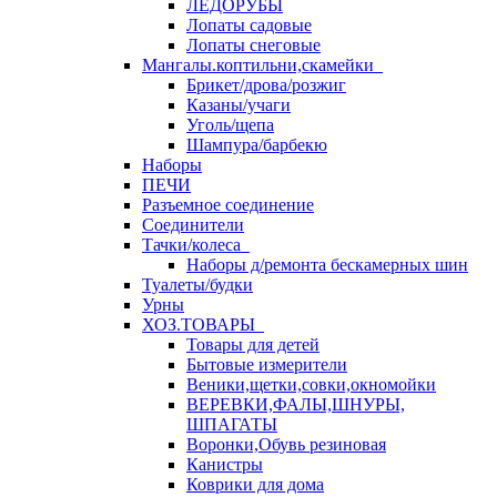
ЛЕДОРУБЫ
Лопаты садовые
Лопаты снеговые
Мангалы.коптильни,скамейки
Брикет/дрова/розжиг
Казаны/учаги
Уголь/щепа
Шампура/барбекю
Наборы
ПЕЧИ
Разъемное соединение
Соединители
Тачки/колеса
Наборы д/ремонта бескамерных шин
Туалеты/будки
Урны
ХОЗ.ТОВАРЫ
Товары для детей
Бытовые измерители
Веники,щетки,совки,окномойки
ВЕРЕВКИ,ФАЛЫ,ШНУРЫ,
ШПАГАТЫ
Воронки,Обувь резиновая
Канистры
Коврики для дома