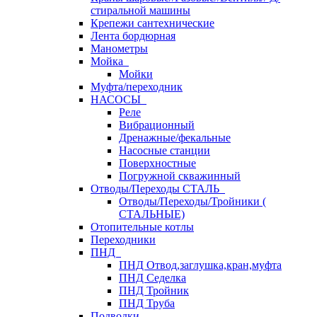
стиральной машины
Крепежи сантехнические
Лента бордюрная
Манометры
Мойка
Мойки
Муфта/переходник
НАСОСЫ
Реле
Вибрационный
Дренажные/фекальные
Насосные станции
Поверхностные
Погружной скважинный
Отводы/Переходы СТАЛЬ
Отводы/Переходы/Тройники (
СТАЛЬНЫЕ)
Отопительные котлы
Переходники
ПНД
ПНД Отвод,заглушка,кран,муфта
ПНД Седелка
ПНД Тройник
ПНД Труба
Подводки