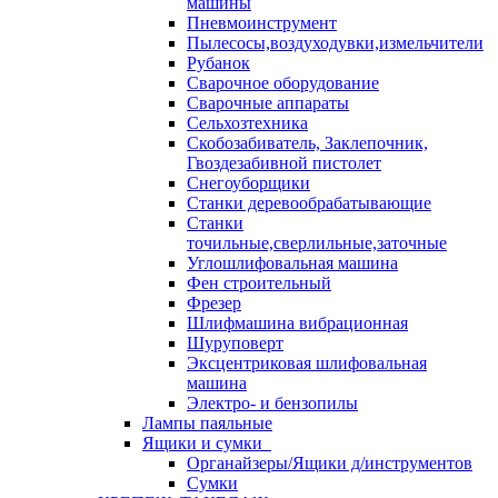
машины
Пневмоинструмент
Пылесосы,воздуходувки,измельчители
Рубанок
Сварочное оборудование
Сварочные аппараты
Сельхозтехника
Скобозабиватель, Заклепочник,
Гвоздезабивной пистолет
Снегоуборщики
Станки деревообрабатывающие
Станки
точильные,сверлильные,заточные
Углошлифовальная машина
Фен строительный
Фрезер
Шлифмашина вибрационная
Шуруповерт
Эксцентриковая шлифовальная
машина
Электро- и бензопилы
Лампы паяльные
Ящики и сумки
Органайзеры/Ящики д/инструментов
Сумки