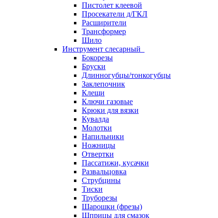
Пистолет клеевой
Просекатели д/ГКЛ
Расширители
Трансформер
Шило
Инструмент слесарный
Бокорезы
Бруски
Длинногубцы/тонкогубцы
Заклепочник
Клещи
Ключи газовые
Крюки для вязки
Кувалда
Молотки
Напильники
Ножницы
Отвертки
Пассатижи, кусачки
Развальцовка
Струбцины
Тиски
Труборезы
Шарошки (фрезы)
Шприцы для смазок