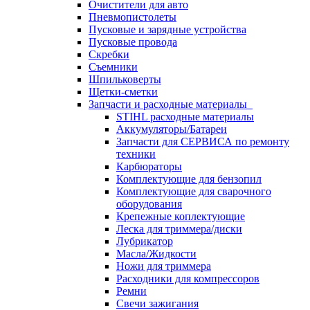
Очистители для авто
Пневмопистолеты
Пусковые и зарядные устройства
Пусковые провода
Скребки
Съемники
Шпильковерты
Щетки-сметки
Запчасти и расходные материалы
STIHL расходные материалы
Аккумуляторы/Батареи
Запчасти для СЕРВИСА по ремонту
техники
Карбюраторы
Комплектующие для бензопил
Комплектующие для сварочного
оборудования
Крепежные коплектующие
Леска для триммера/диски
Лубрикатор
Масла/Жидкости
Ножи для триммера
Расходники для компрессоров
Ремни
Свечи зажигания