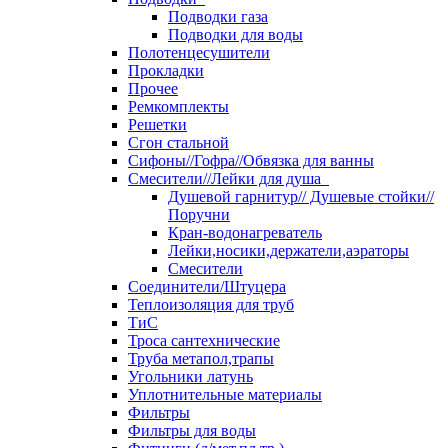
Подводки газа
Подводки для воды
Полотенцесушители
Прокладки
Прочее
Ремкомплекты
Решетки
Сгон стальной
Сифоны//Гофра//Обвязка для ванны
Смесители//Лейки для душа
Душевой гарнитур// Душевые стойки//
Поручни
Кран-водонагреватель
Лейки,носики,держатели,аэраторы
Смесители
Соединители/Штуцера
Теплоизоляция для труб
ТиС
Троса сантехнические
Труба метапол,трапы
Угольники латунь
Уплотнительные материалы
Фильтры
Фильтры для воды