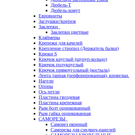
Дюбель-Т
Дюбель-хомут
Евровинты
Заглушки//крепеж
Заклепки
Заклепки цветные
Кляймеры
Крепежи для качелей
Крепление стропил (Держатель балки)
Крюки S
Крючок круглый (шуруп-кольцо)
Крючок полукруглый
Крючок прямоугольный (костыль)
Лента тарная (перфорированная), кровельн.
Нагели
Опоры
Ось петли
Пластина гвоздевая
Пластина крепежная
Рым болт оцинкованный
Рым гайка оцинкованная
САМОРЕЗЫ
Саморез оконный
Саморезы для сэндвич-панелей