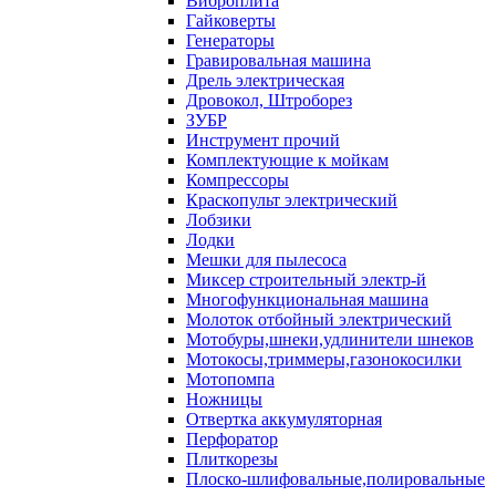
Виброплита
Гайковерты
Генераторы
Гравировальная машина
Дрель электрическая
Дровокол, Штроборез
ЗУБР
Инструмент прочий
Комплектующие к мойкам
Компрессоры
Краскопульт электрический
Лобзики
Лодки
Мешки для пылесоса
Миксер строительный электр-й
Многофункциональная машина
Молоток отбойный электрический
Мотобуры,шнеки,удлинители шнеков
Мотокосы,триммеры,газонокосилки
Мотопомпа
Ножницы
Отвертка аккумуляторная
Перфоратор
Плиткорезы
Плоско-шлифовальные,полировальные