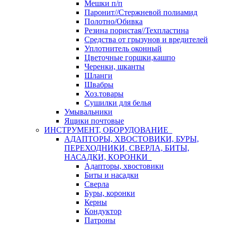
Мешки п/п
Паронит//Стержневой полиамид
Полотно/Обивка
Резина пористая//Техпластина
Средства от грызунов и вредителей
Уплотнитель оконный
Цветочные горшки,кашпо
Черенки, шканты
Шланги
Швабры
Хоз.товары
Сушилки для белья
Умывальники
Ящики почтовые
ИНСТРУМЕНТ, ОБОРУДОВАНИЕ
АДАПТОРЫ, ХВОСТОВИКИ, БУРЫ,
ПЕРЕХОДНИКИ, СВЕРЛА, БИТЫ,
НАСАДКИ, КОРОНКИ
Адапторы, хвостовики
Биты и насадки
Сверла
Буры, коронки
Керны
Кондуктор
Патроны