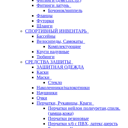
Фитинги (д/мет.пл.тр.)
Фитинги латунь
Бочонок/ниппель
Фланцы
Футорки
Шланги
СПОРТИВНЫЙ ИНВЕНТАРЬ
Бассейны
Велосипеды, Самокаты
Комплектующие
Круги надувные
Тюбинги
СРЕДСТВА ЗАЩИТЫ
ЗАЩИТНАЯ ОДЕЖДА
Каски
Маски
Стекло
Наколенники/налокотники
Наушники
Очки
Перчатки, Рукавицы, Краги
Перчатки нейлон полиуретан,спилк.
(замша,кожа)
Перчатки резиновые
Перчатки х/б с ПВХ, латекс,шерсть