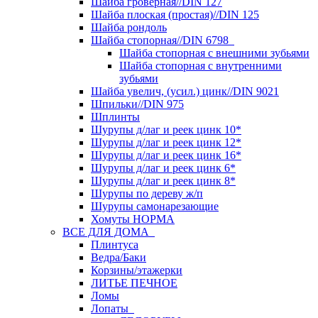
Шайба гроверная//DIN 127
Шайба плоская (простая)//DIN 125
Шайба рондоль
Шайба стопорная//DIN 6798
Шайба стопорная с внешними зубьями
Шайба стопорная с внутренними
зубьями
Шайба увелич, (усил.) цинк//DIN 9021
Шпильки//DIN 975
Шплинты
Шурупы д/лаг и реек цинк 10*
Шурупы д/лаг и реек цинк 12*
Шурупы д/лаг и реек цинк 16*
Шурупы д/лаг и реек цинк 6*
Шурупы д/лаг и реек цинк 8*
Шурупы по дереву ж/п
Шурупы самонарезающие
Хомуты НОРМА
ВСЕ ДЛЯ ДОМА
Плинтуса
Ведра/Баки
Корзины/этажерки
ЛИТЬЕ ПЕЧНОЕ
Ломы
Лопаты