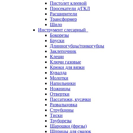
Пистолет клеевой
Просекатели д/ГКЛ
Расширители
Трансформер
Шило
Инструмент слесарный
Бокорезы
Бруски
Длинногубцы/тонкогубцы
Заклепочник
Клещи
Ключи газовые
Крюки для вязки
Кувалда
Молотки
Напильники
Ножницы
Отвертки
Пассатижи, кусачки
Развальцовка
Струбцины
Тиски
Труборезы
Шарошки (фрезы)
Шприцы для смазок