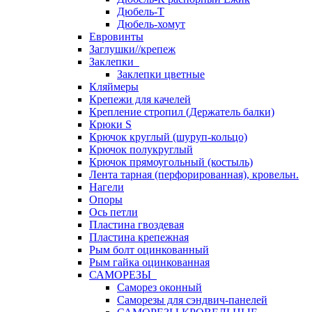
Дюбель-Т
Дюбель-хомут
Евровинты
Заглушки//крепеж
Заклепки
Заклепки цветные
Кляймеры
Крепежи для качелей
Крепление стропил (Держатель балки)
Крюки S
Крючок круглый (шуруп-кольцо)
Крючок полукруглый
Крючок прямоугольный (костыль)
Лента тарная (перфорированная), кровельн.
Нагели
Опоры
Ось петли
Пластина гвоздевая
Пластина крепежная
Рым болт оцинкованный
Рым гайка оцинкованная
САМОРЕЗЫ
Саморез оконный
Саморезы для сэндвич-панелей