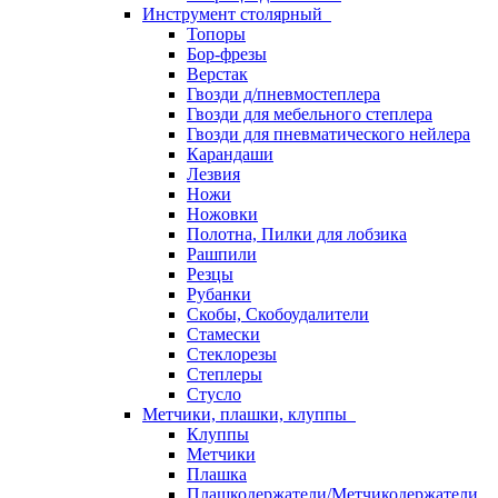
Инструмент столярный
Топоры
Бор-фрезы
Верстак
Гвозди д/пневмостеплера
Гвозди для мебельного степлера
Гвозди для пневматического нейлера
Карандаши
Лезвия
Ножи
Ножовки
Полотна, Пилки для лобзика
Рашпили
Резцы
Рубанки
Скобы, Скобоудалители
Стамески
Стеклорезы
Степлеры
Стусло
Метчики, плашки, клуппы
Клуппы
Метчики
Плашка
Плашкодержатели/Метчикодержатели