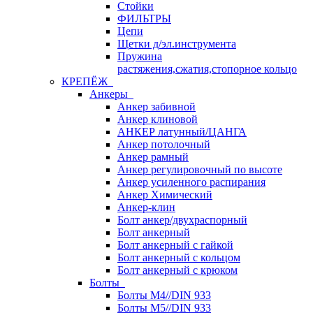
Стойки
ФИЛЬТРЫ
Цепи
Щетки д/эл.инструмента
Пружина
растяжения,сжатия,стопорное кольцо
КРЕПЁЖ
Анкеры
Анкер забивной
Анкер клиновой
АНКЕР латунный/ЦАНГА
Анкер потолочный
Анкер рамный
Анкер регулировочный по высоте
Анкер усиленного распирания
Анкер Химический
Анкер-клин
Болт анкер/двухраспорный
Болт анкерный
Болт анкерный с гайкой
Болт анкерный с кольцом
Болт анкерный с крюком
Болты
Болты М4//DIN 933
Болты М5//DIN 933