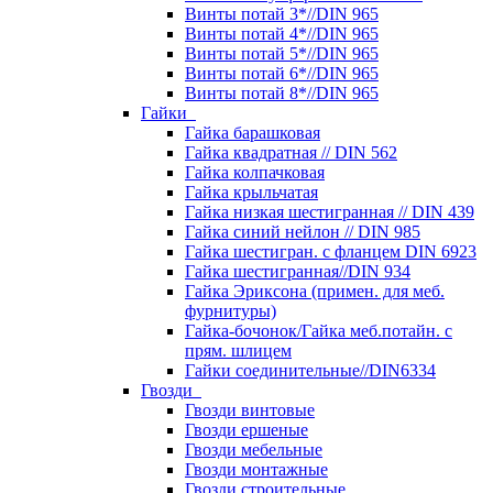
Винты потай 3*//DIN 965
Винты потай 4*//DIN 965
Винты потай 5*//DIN 965
Винты потай 6*//DIN 965
Винты потай 8*//DIN 965
Гайки
Гайка барашковая
Гайка квадратная // DIN 562
Гайка колпачковая
Гайка крыльчатая
Гайка низкая шестигранная // DIN 439
Гайка синий нейлон // DIN 985
Гайка шестигран. с фланцем DIN 6923
Гайка шестигранная//DIN 934
Гайка Эриксона (примен. для меб.
фурнитуры)
Гайка-бочонок/Гайка меб.потайн. с
прям. шлицем
Гайки соединительные//DIN6334
Гвозди
Гвозди винтовые
Гвозди ершеные
Гвозди мебельные
Гвозди монтажные
Гвозди строительные