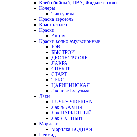
Клей обойный, ПВА, Жидкое стекло
Колеры
Тиккурила
Краска-аэрозоль
Краска-колер
Краски
Акция
Краски водно-эмульсионные
JOBI
БЫСТРОЙ
ДЕОЛЬ,ТРИОЛЬ
ЛАКРА
СПЕКТР
СТАРТ
ТЕКС
ЦАРИЦИНСКАЯ
Эксперт Бугульма
Лаки
HUSKY SIBERIAN
Лак д/КАМНЯ
Лак ПАРКЕТНЫЙ
Лак ЯХТНЫЙ
Морилки
Морилка ВОДНАЯ
Неомид