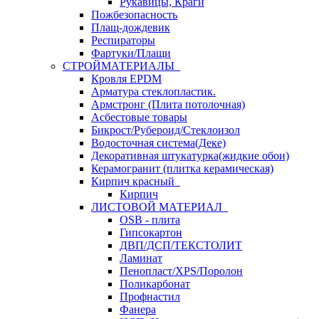
Рукавицы, Краги
Пожбезопасность
Плащ-дождевик
Респираторы
Фартуки/Плащи
СТРОЙМАТЕРИАЛЫ
Кровля ЕРDM
Арматура стеклопластик.
Армстронг (Плита потолочная)
Асбестовые товары
Бикрост/Рубероид/Стеклоизол
Водосточная система(Деке)
Декоративная штукатурка(жидкие обои)
Керамогранит (плитка керамическая)
Кирпич красный
Кирпич
ЛИСТОВОЙ МАТЕРИАЛ
OSB - плита
Гипсокартон
ДВП/ДСП/ТЕКСТОЛИТ
Ламинат
Пенопласт/XPS/Поролон
Поликарбонат
Профнастил
Фанера