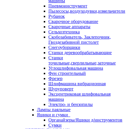
машины
Пневмоинструмент
Пылесосы,воздуходувки,измельчители
Рубанок
Сварочное оборудование
Сварочные аппараты
Сельхозтехника
Скобозабиватель, Заклепочник,
Гвоздезабивной пистолет
Снегоуборщики
Станки деревообрабатывающие
Станки
точильные,сверлильные,заточные
Углошлифовальная машина
Фен строительный
Фрезер
Шлифмашина вибрационная
Шуруповерт
Эксцентриковая шлифовальная
машина
Электро- и бензопилы
Лампы паяльные
Ящики и сумки
Органайзеры/Ящики д/инструментов
Сумки