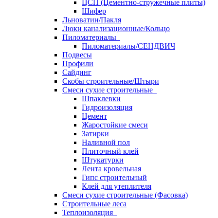
ЦСП (Цементно-стружечные плиты)
Шифер
Льноватин/Пакля
Люки канализационные/Кольцо
Пиломатериалы
Пиломатериалы/СЕНДВИЧ
Подвесы
Профили
Сайдинг
Скобы строительные/Штыри
Смеси сухие строительные
Шпаклевки
Гидроизоляция
Цемент
Жаростойкие смеси
Затирки
Наливной пол
Плиточный клей
Штукатурки
Лента кровельная
Гипс строительный
Клей для утеплителя
Смеси сухие строительные (Фасовка)
Строительные леса
Теплоизоляция