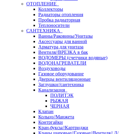
ОТОПЛЕНИЕ
Коллекторы
Радиаторы отопления
Пробка радиаторная
Теплоносители
САНТЕХНИКА
Ванны/Раковины/Унитазы
Аксессуары для ванной
Арматура для унитаза
Вентиля//ВРЕЗКА в бак
ВОДОМЕРЫ (счетчики водяные)
ВОДОНАГРЕВАТЕЛИ
Воздуховоды
Газовое оборудование
Дверцы вентиляционные
Заглушки//сантехника
Канализация
ПОЛИТЭК
РЫЖАЯ
ЧЕРНАЯ
Клапан
Кольцо//Манжета
Контргайки
Кран-буксы//Картриджи
Краны шаровые//Газовые//Вентиля// Д/