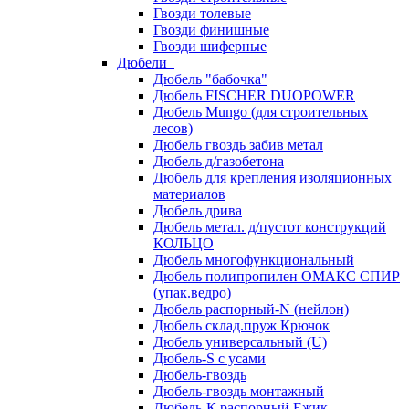
Гвозди толевые
Гвозди финишные
Гвозди шиферные
Дюбели
Дюбель "бабочка"
Дюбель FISCHER DUOPOWER
Дюбель Mungo (для строительных
лесов)
Дюбель гвоздь забив метал
Дюбель д/газобетона
Дюбель для крепления изоляционных
материалов
Дюбель дрива
Дюбель метал. д/пустот конструкций
КОЛЬЦО
Дюбель многофункциональный
Дюбель полипропилен ОМАКС СПИР
(упак.ведро)
Дюбель распорный-N (нейлон)
Дюбель склад.пруж Крючок
Дюбель универсальный (U)
Дюбель-S с усами
Дюбель-гвоздь
Дюбель-гвоздь монтажный
Дюбель-К распорный Ежик