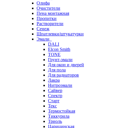
Олифа
Очистители
Пена монтажная
Пропитки
Растворители
Сенеж
Шпатлевки/штукатурки
Эмали
DALI
Elcon Smith
TONE
Грунт-эмали
Для окон и дверей
Для пола
Для радиаторов
Лакра
Нитроэмали
Сайвер
Спектр
Старт
Текс
Термостойкая
Тиккурила
Триоль
Царицинская