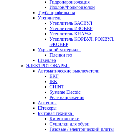
Гидропароизоляция
Изолон/Фольгоизолон
Труба профильная
Утеплитель
Утеплитель БАСВУЛ
Утеплитель ИЗОВЕР
Утеплитель КНАУФ
Утеплитель КОРВУЛ, РОКВУЛ,
ЭКОВЕР
Укрывной материал
Пленки п/э
Швеллер
ЭЛЕКТРОТОВАРЫ
Автоматические выключатели
EKF
IEK
CHINT
Systeme Electric
Реле напряжения
Антенны
Штекеры
Бытовая техника
Кипятильники
Сушилки для обуви
Газовые / электрический плиты