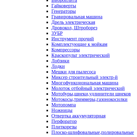
Виброплита
Гайковерты
Генераторы
Гравировальная машина
Дрель электрическая
Дровокол, Штроборез
ЗУБР
Инструмент прочий
Комплектующие к мойкам
Компрессоры
Краскопульт электрический
Лобзики
Лодки
Мешки для пылесоса
Миксер строительный электр-й
Многофункциональная машина
Молоток отбойный электрический
Мотобуры,шнеки,удлинители шнеков
Мотокосы,триммеры,газонокосилки
Мотопомпа
Ножницы
Отвертка аккумуляторная
Перфоратор
Плиткорезы
Плоско-шлифовальные,полировальные