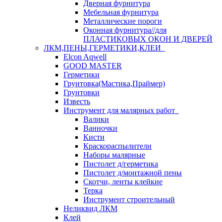
Дверная фурнитура
Мебельная фурнитура
Металлические пороги
Оконная фурнитура//для
ПЛАСТИКОВЫХ ОКОН И ДВЕРЕЙ
ЛКМ,ПЕНЫ,ГЕРМЕТИКИ,КЛЕИ
Elcon Aqwell
GOOD MASTER
Герметики
Грунтовка(Мастика,Праймер)
Грунтовки
Известь
Инструмент для малярных работ
Валики
Ванночки
Кисти
Краскораспылители
Наборы малярные
Пистолет д/герметика
Пистолет д/монтажной пены
Скотчи, ленты клейкие
Терка
Инструмент строительный
Неликвид ЛКМ
Клей