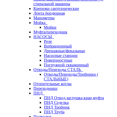
стиральной машины
Крепежи сантехнические
Лента бордюрная
Манометры
Мойка
Мойки
Муфта/переходник
НАСОСЫ
Реле
Вибрационный
Дренажные/фекальные
Насосные станции
Поверхностные
Погружной скважинный
Отводы/Переходы СТАЛЬ
Отводы/Переходы/Тройники (
СТАЛЬНЫЕ)
Отопительные котлы
Переходники
ПНД
ПНД Отвод,заглушка,кран,муфта
ПНД Седелка
ПНД Тройник
ПНД Труба
Подводки