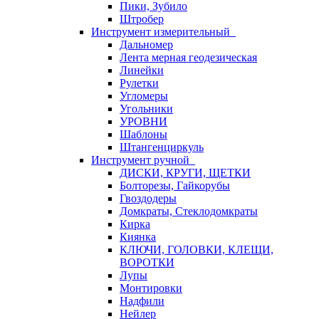
Пики, Зубило
Штробер
Инструмент измерительный
Дальномер
Лента мерная геодезическая
Линейки
Рулетки
Угломеры
Угольники
УРОВНИ
Шаблоны
Штангенциркуль
Инструмент ручной
ДИСКИ, КРУГИ, ЩЕТКИ
Болторезы, Гайкорубы
Гвоздодеры
Домкраты, Стеклодомкраты
Кирка
Киянка
КЛЮЧИ, ГОЛОВКИ, КЛЕЩИ,
ВОРОТКИ
Лупы
Монтировки
Надфили
Нейлер