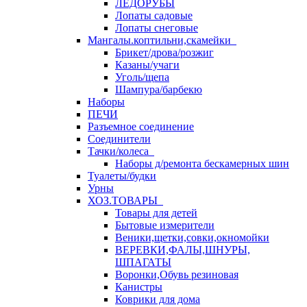
ЛЕДОРУБЫ
Лопаты садовые
Лопаты снеговые
Мангалы.коптильни,скамейки
Брикет/дрова/розжиг
Казаны/учаги
Уголь/щепа
Шампура/барбекю
Наборы
ПЕЧИ
Разъемное соединение
Соединители
Тачки/колеса
Наборы д/ремонта бескамерных шин
Туалеты/будки
Урны
ХОЗ.ТОВАРЫ
Товары для детей
Бытовые измерители
Веники,щетки,совки,окномойки
ВЕРЕВКИ,ФАЛЫ,ШНУРЫ,
ШПАГАТЫ
Воронки,Обувь резиновая
Канистры
Коврики для дома