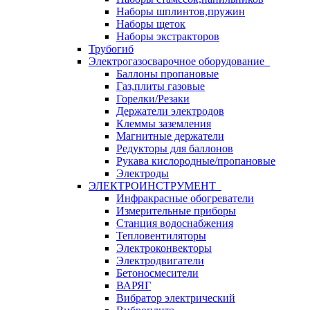
Наборы шплинтов,пружин
Наборы щеток
Наборы экстракторов
Трубогиб
Электрогазосварочное оборудование
Баллоны пропановые
Газ,плиты газовые
Горелки/Резаки
Держатели электродов
Клеммы заземления
Магнитные держатели
Редукторы для баллонов
Рукава кислородные/пропановые
Электроды
ЭЛЕКТРОИНСТРУМЕНТ
Инфракрасные обогреватели
Измерительные приборы
Станция водоснабжения
Тепловентиляторы
Электроконвекторы
Электродвигатели
Бетоносмесители
ВАРЯГ
Вибратор электрический