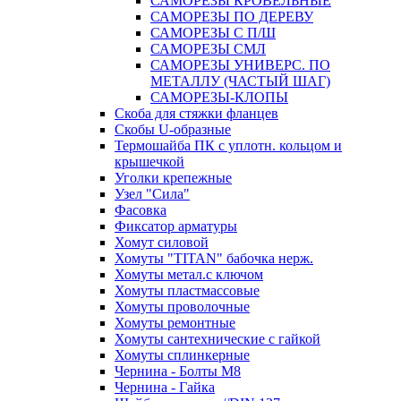
САМОРЕЗЫ КРОВЕЛЬНЫЕ
САМОРЕЗЫ ПО ДЕРЕВУ
САМОРЕЗЫ С П/Ш
САМОРЕЗЫ СМЛ
САМОРЕЗЫ УНИВЕРС. ПО
МЕТАЛЛУ (ЧАСТЫЙ ШАГ)
САМОРЕЗЫ-КЛОПЫ
Скоба для стяжки фланцев
Скобы U-образные
Термошайба ПК с уплотн. кольцом и
крышечкой
Уголки крепежные
Узел "Сила"
Фасовка
Фиксатор арматуры
Хомут силовой
Хомуты "TITAN" бабочка нерж.
Хомуты метал.с ключом
Хомуты пластмассовые
Хомуты проволочные
Хомуты ремонтные
Хомуты сантехнические с гайкой
Хомуты сплинкерные
Чернина - Болты М8
Чернина - Гайка