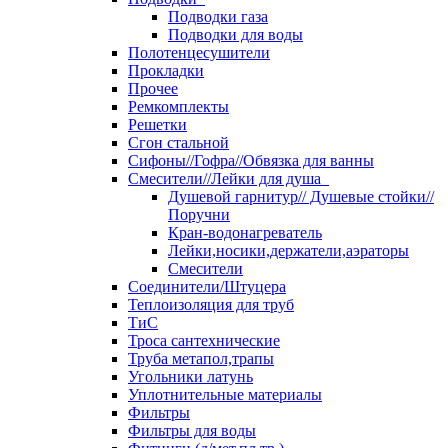
Подводки газа
Подводки для воды
Полотенцесушители
Прокладки
Прочее
Ремкомплекты
Решетки
Сгон стальной
Сифоны//Гофра//Обвязка для ванны
Смесители//Лейки для душа
Душевой гарнитур// Душевые стойки//
Поручни
Кран-водонагреватель
Лейки,носики,держатели,аэраторы
Смесители
Соединители/Штуцера
Теплоизоляция для труб
ТиС
Троса сантехнические
Труба метапол,трапы
Угольники латунь
Уплотнительные материалы
Фильтры
Фильтры для воды