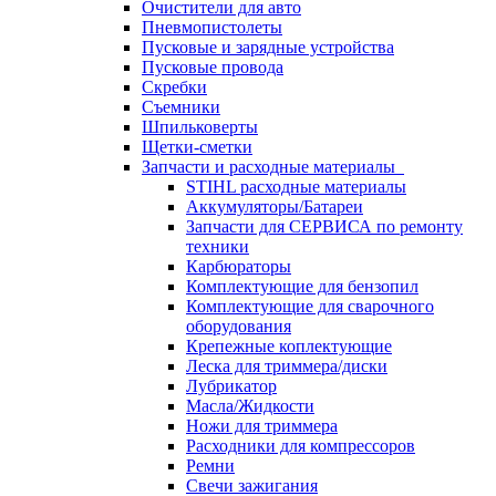
Очистители для авто
Пневмопистолеты
Пусковые и зарядные устройства
Пусковые провода
Скребки
Съемники
Шпильковерты
Щетки-сметки
Запчасти и расходные материалы
STIHL расходные материалы
Аккумуляторы/Батареи
Запчасти для СЕРВИСА по ремонту
техники
Карбюраторы
Комплектующие для бензопил
Комплектующие для сварочного
оборудования
Крепежные коплектующие
Леска для триммера/диски
Лубрикатор
Масла/Жидкости
Ножи для триммера
Расходники для компрессоров
Ремни
Свечи зажигания