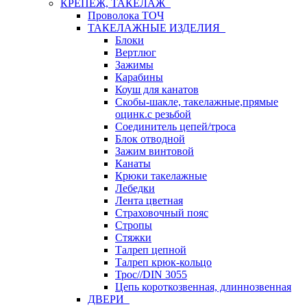
КРЕПЕЖ, ТАКЕЛАЖ
Проволока ТОЧ
ТАКЕЛАЖНЫЕ ИЗДЕЛИЯ
Блоки
Вертлюг
Зажимы
Карабины
Коуш для канатов
Скобы-шакле, такелажные,прямые
оцинк.с резьбой
Соединитель цепей/троса
Блок отводной
Зажим винтовой
Канаты
Крюки такелажные
Лебедки
Лента цветная
Страховочный пояс
Стропы
Стяжки
Талреп цепной
Талреп крюк-кольцо
Трос//DIN 3055
Цепь короткозвенная, длиннозвенная
ДВЕРИ