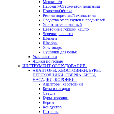
Мешки п/п
Паронит//Стержневой полиамид
Полотно/Обивка
Резина пористая//Техпластина
Средства от грызунов и вредителей
Уплотнитель оконный
Цветочные горшки,кашпо
Черенки, шканты
Шланги
Швабры
Хоз.товары
Сушилки для белья
Умывальники
Ящики почтовые
ИНСТРУМЕНТ, ОБОРУДОВАНИЕ
АДАПТОРЫ, ХВОСТОВИКИ, БУРЫ,
ПЕРЕХОДНИКИ, СВЕРЛА, БИТЫ,
НАСАДКИ, КОРОНКИ
Адапторы, хвостовики
Биты и насадки
Сверла
Буры, коронки
Керны
Кондуктор
Патроны