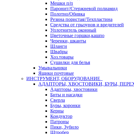
Мешки п/п
Паронит//Стержневой полиамид
Полотно/Обивка
Резина пористая//Техпластина
Средства от грызунов и вредителей
Уплотнитель оконный
Цветочные горшки,кашпо
Черенки, шканты
Шланги
Швабры
Хоз.товары
Сушилки для белья
Умывальники
Ящики почтовые
ИНСТРУМЕНТ, ОБОРУДОВАНИЕ
АДАПТОРЫ, ХВОСТОВИКИ, БУРЫ, ПЕРЕ
Адапторы, хвостовики
Биты и насадки
Сверла
Буры, коронки
Керны
Кондуктор
Патроны
Пики, Зубило
Штробер