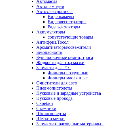
Автомасла
Автошампуни
Автоэлектроника
Видеокамеры
Видеорегистраторы
Радар-детекторы
Аккумуляторы
сопутствующие товары
Антифриз,Тосол
Ароматизаторы/освежители
Безопасность
Буксировочные ремни, троса
Жидкости д/авто.,смазки
Запчасти для ТО
Фильтры воздушные
Фильтры маслянные
Очистители для авто
Пневмопистолеты
Пусковые и зарядные устройства
Пусковые провода
Скребки
Съемники
Шпильковерты
Щетки-сметки
Запчасти и расходные материалы