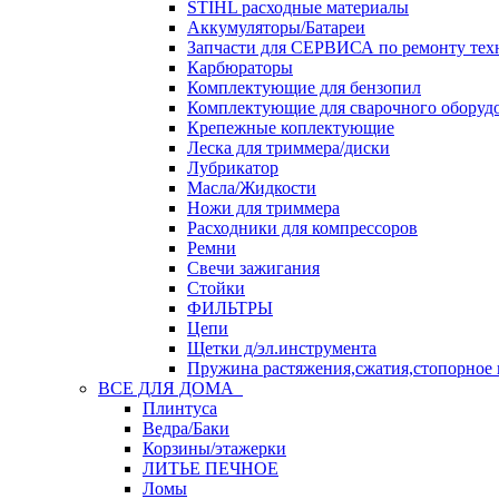
STIHL расходные материалы
Аккумуляторы/Батареи
Запчасти для СЕРВИСА по ремонту тех
Карбюраторы
Комплектующие для бензопил
Комплектующие для сварочного оборуд
Крепежные коплектующие
Леска для триммера/диски
Лубрикатор
Масла/Жидкости
Ножи для триммера
Расходники для компрессоров
Ремни
Свечи зажигания
Стойки
ФИЛЬТРЫ
Цепи
Щетки д/эл.инструмента
Пружина растяжения,сжатия,стопорное 
ВСЕ ДЛЯ ДОМА
Плинтуса
Ведра/Баки
Корзины/этажерки
ЛИТЬЕ ПЕЧНОЕ
Ломы