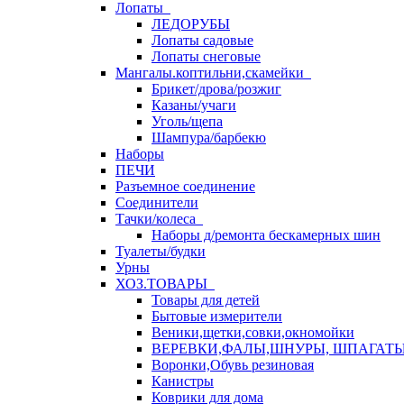
Лопаты
ЛЕДОРУБЫ
Лопаты садовые
Лопаты снеговые
Мангалы.коптильни,скамейки
Брикет/дрова/розжиг
Казаны/учаги
Уголь/щепа
Шампура/барбекю
Наборы
ПЕЧИ
Разъемное соединение
Соединители
Тачки/колеса
Наборы д/ремонта бескамерных шин
Туалеты/будки
Урны
ХОЗ.ТОВАРЫ
Товары для детей
Бытовые измерители
Веники,щетки,совки,окномойки
ВЕРЕВКИ,ФАЛЫ,ШНУРЫ, ШПАГАТ
Воронки,Обувь резиновая
Канистры
Коврики для дома