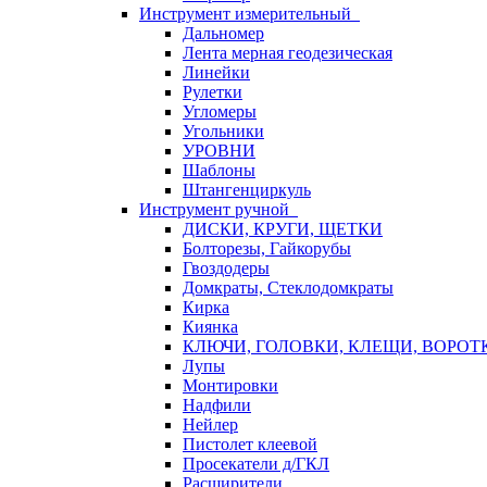
Инструмент измерительный
Дальномер
Лента мерная геодезическая
Линейки
Рулетки
Угломеры
Угольники
УРОВНИ
Шаблоны
Штангенциркуль
Инструмент ручной
ДИСКИ, КРУГИ, ЩЕТКИ
Болторезы, Гайкорубы
Гвоздодеры
Домкраты, Стеклодомкраты
Кирка
Киянка
КЛЮЧИ, ГОЛОВКИ, КЛЕЩИ, ВОРОТ
Лупы
Монтировки
Надфили
Нейлер
Пистолет клеевой
Просекатели д/ГКЛ
Расширители