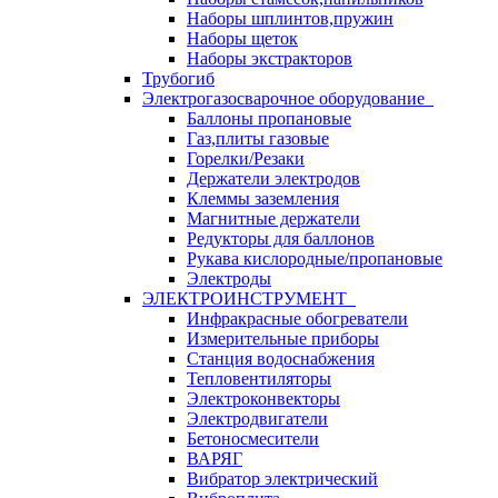
Наборы шплинтов,пружин
Наборы щеток
Наборы экстракторов
Трубогиб
Электрогазосварочное оборудование
Баллоны пропановые
Газ,плиты газовые
Горелки/Резаки
Держатели электродов
Клеммы заземления
Магнитные держатели
Редукторы для баллонов
Рукава кислородные/пропановые
Электроды
ЭЛЕКТРОИНСТРУМЕНТ
Инфракрасные обогреватели
Измерительные приборы
Станция водоснабжения
Тепловентиляторы
Электроконвекторы
Электродвигатели
Бетоносмесители
ВАРЯГ
Вибратор электрический