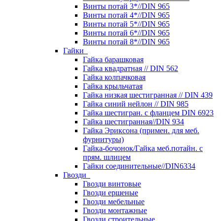
Винты потай 3*//DIN 965
Винты потай 4*//DIN 965
Винты потай 5*//DIN 965
Винты потай 6*//DIN 965
Винты потай 8*//DIN 965
Гайки
Гайка барашковая
Гайка квадратная // DIN 562
Гайка колпачковая
Гайка крыльчатая
Гайка низкая шестигранная // DIN 439
Гайка синий нейлон // DIN 985
Гайка шестигран. с фланцем DIN 6923
Гайка шестигранная//DIN 934
Гайка Эриксона (примен. для меб.
фурнитуры)
Гайка-бочонок/Гайка меб.потайн. с
прям. шлицем
Гайки соединительные//DIN6334
Гвозди
Гвозди винтовые
Гвозди ершеные
Гвозди мебельные
Гвозди монтажные
Гвозди строительные