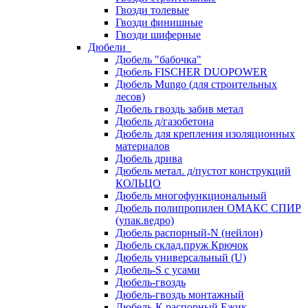
Гвозди толевые
Гвозди финишные
Гвозди шиферные
Дюбели
Дюбель "бабочка"
Дюбель FISCHER DUOPOWER
Дюбель Mungo (для строительных
лесов)
Дюбель гвоздь забив метал
Дюбель д/газобетона
Дюбель для крепления изоляционных
материалов
Дюбель дрива
Дюбель метал. д/пустот конструкций
КОЛЬЦО
Дюбель многофункциональный
Дюбель полипропилен ОМАКС СПИР
(упак.ведро)
Дюбель распорный-N (нейлон)
Дюбель склад.пруж Крючок
Дюбель универсальный (U)
Дюбель-S с усами
Дюбель-гвоздь
Дюбель-гвоздь монтажный
Дюбель-К распорный Ежик