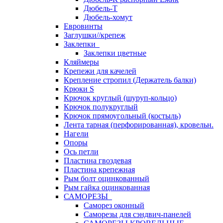
Дюбель-Т
Дюбель-хомут
Евровинты
Заглушки//крепеж
Заклепки
Заклепки цветные
Кляймеры
Крепежи для качелей
Крепление стропил (Держатель балки)
Крюки S
Крючок круглый (шуруп-кольцо)
Крючок полукруглый
Крючок прямоугольный (костыль)
Лента тарная (перфорированная), кровельн.
Нагели
Опоры
Ось петли
Пластина гвоздевая
Пластина крепежная
Рым болт оцинкованный
Рым гайка оцинкованная
САМОРЕЗЫ
Саморез оконный
Саморезы для сэндвич-панелей