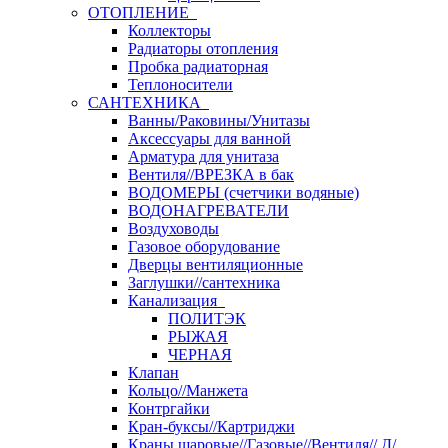
ОТОПЛЕНИЕ
Коллекторы
Радиаторы отопления
Пробка радиаторная
Теплоносители
САНТЕХНИКА
Ванны/Раковины/Унитазы
Аксессуары для ванной
Арматура для унитаза
Вентиля//ВРЕЗКА в бак
ВОДОМЕРЫ (счетчики водяные)
ВОДОНАГРЕВАТЕЛИ
Воздуховоды
Газовое оборудование
Дверцы вентиляционные
Заглушки//сантехника
Канализация
ПОЛИТЭК
РЫЖАЯ
ЧЕРНАЯ
Клапан
Кольцо//Манжета
Контргайки
Кран-буксы//Картриджи
Краны шаровые//Газовые//Вентиля// Д/