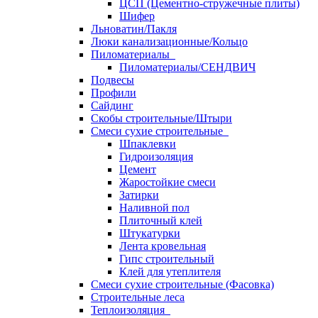
ЦСП (Цементно-стружечные плиты)
Шифер
Льноватин/Пакля
Люки канализационные/Кольцо
Пиломатериалы
Пиломатериалы/СЕНДВИЧ
Подвесы
Профили
Сайдинг
Скобы строительные/Штыри
Смеси сухие строительные
Шпаклевки
Гидроизоляция
Цемент
Жаростойкие смеси
Затирки
Наливной пол
Плиточный клей
Штукатурки
Лента кровельная
Гипс строительный
Клей для утеплителя
Смеси сухие строительные (Фасовка)
Строительные леса
Теплоизоляция