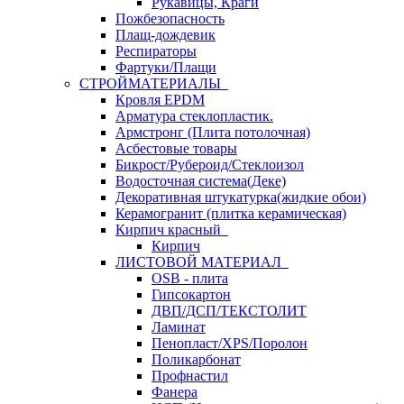
Рукавицы, Краги
Пожбезопасность
Плащ-дождевик
Респираторы
Фартуки/Плащи
СТРОЙМАТЕРИАЛЫ
Кровля ЕРDM
Арматура стеклопластик.
Армстронг (Плита потолочная)
Асбестовые товары
Бикрост/Рубероид/Стеклоизол
Водосточная система(Деке)
Декоративная штукатурка(жидкие обои)
Керамогранит (плитка керамическая)
Кирпич красный
Кирпич
ЛИСТОВОЙ МАТЕРИАЛ
OSB - плита
Гипсокартон
ДВП/ДСП/ТЕКСТОЛИТ
Ламинат
Пенопласт/XPS/Поролон
Поликарбонат
Профнастил
Фанера