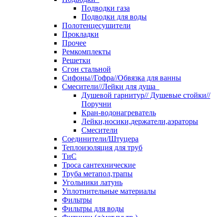
Подводки газа
Подводки для воды
Полотенцесушители
Прокладки
Прочее
Ремкомплекты
Решетки
Сгон стальной
Сифоны//Гофра//Обвязка для ванны
Смесители//Лейки для душа
Душевой гарнитур// Душевые стойки//
Поручни
Кран-водонагреватель
Лейки,носики,держатели,аэраторы
Смесители
Соединители/Штуцера
Теплоизоляция для труб
ТиС
Троса сантехнические
Труба метапол,трапы
Угольники латунь
Уплотнительные материалы
Фильтры
Фильтры для воды