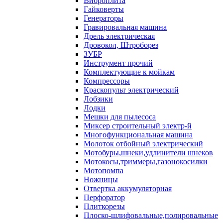
Виброплита
Гайковерты
Генераторы
Гравировальная машина
Дрель электрическая
Дровокол, Штроборез
ЗУБР
Инструмент прочий
Комплектующие к мойкам
Компрессоры
Краскопульт электрический
Лобзики
Лодки
Мешки для пылесоса
Миксер строительный электр-й
Многофункциональная машина
Молоток отбойный электрический
Мотобуры,шнеки,удлинители шнеков
Мотокосы,триммеры,газонокосилки
Мотопомпа
Ножницы
Отвертка аккумуляторная
Перфоратор
Плиткорезы
Плоско-шлифовальные,полировальные