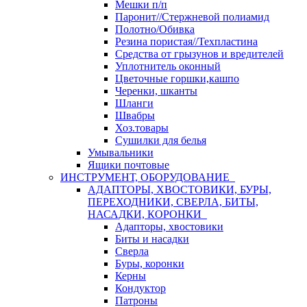
Мешки п/п
Паронит//Стержневой полиамид
Полотно/Обивка
Резина пористая//Техпластина
Средства от грызунов и вредителей
Уплотнитель оконный
Цветочные горшки,кашпо
Черенки, шканты
Шланги
Швабры
Хоз.товары
Сушилки для белья
Умывальники
Ящики почтовые
ИНСТРУМЕНТ, ОБОРУДОВАНИЕ
АДАПТОРЫ, ХВОСТОВИКИ, БУРЫ,
ПЕРЕХОДНИКИ, СВЕРЛА, БИТЫ,
НАСАДКИ, КОРОНКИ
Адапторы, хвостовики
Биты и насадки
Сверла
Буры, коронки
Керны
Кондуктор
Патроны