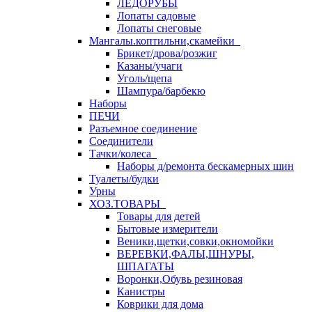
ЛЕДОРУБЫ
Лопаты садовые
Лопаты снеговые
Мангалы.коптильни,скамейки
Брикет/дрова/розжиг
Казаны/учаги
Уголь/щепа
Шампура/барбекю
Наборы
ПЕЧИ
Разъемное соединение
Соединители
Тачки/колеса
Наборы д/ремонта бескамерных шин
Туалеты/будки
Урны
ХОЗ.ТОВАРЫ
Товары для детей
Бытовые измерители
Веники,щетки,совки,окномойки
ВЕРЕВКИ,ФАЛЫ,ШНУРЫ,
ШПАГАТЫ
Воронки,Обувь резиновая
Канистры
Коврики для дома