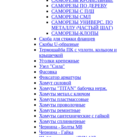
САМОРЕЗЫ КРОВЕЛЬНЫЕ
САМОРЕЗЫ ПО ДЕРЕВУ
САМОРЕЗЫ С П/Ш
САМОРЕЗЫ СМЛ
САМОРЕЗЫ УНИВЕРС. ПО
МЕТАЛЛУ (ЧАСТЫЙ ШАГ)
САМОРЕЗЫ-КЛОПЫ
Скоба для стяжки фланцев
Скобы U-образные
Термошайба ПК с уплотн. кольцом и
крышечкой
Уголки крепежные
Узел "Сила"
Фасовка
Фиксатор арматуры
Хомут силовой
Хомуты "TITAN" бабочка нерж.
Хомуты метал.с ключом
Хомуты пластмассовые
Хомуты проволочные
Хомуты ремонтные
Хомуты сантехнические с гайкой
Хомуты сплинкерные
Чернина - Болты М8
Чернина - Гайка