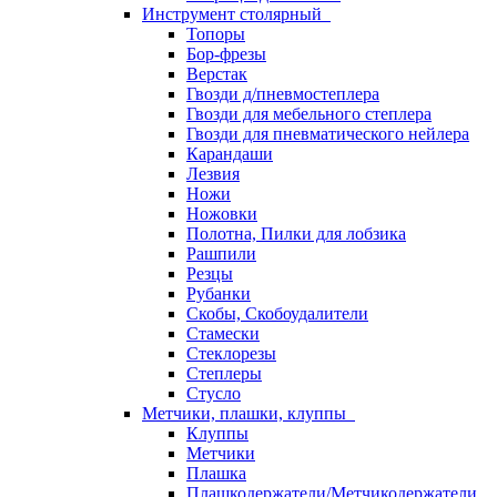
Инструмент столярный
Топоры
Бор-фрезы
Верстак
Гвозди д/пневмостеплера
Гвозди для мебельного степлера
Гвозди для пневматического нейлера
Карандаши
Лезвия
Ножи
Ножовки
Полотна, Пилки для лобзика
Рашпили
Резцы
Рубанки
Скобы, Скобоудалители
Стамески
Стеклорезы
Степлеры
Стусло
Метчики, плашки, клуппы
Клуппы
Метчики
Плашка
Плашкодержатели/Метчикодержатели