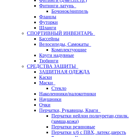
Фитинги (д/мет.пл.тр.)
Фитинги латунь
Бочонок/ниппель
Фланцы
Футорки
Шланги
СПОРТИВНЫЙ ИНВЕНТАРЬ
Бассейны
Велосипеды, Самокаты
Комплектующие
Круги надувные
Тюбинги
СРЕДСТВА ЗАЩИТЫ
ЗАЩИТНАЯ ОДЕЖДА
Каски
Маски
Стекло
Наколенники/налокотники
Наушники
Очки
Перчатки, Рукавицы, Краги
Перчатки нейлон полиуретан,спилк.
(замша,кожа)
Перчатки резиновые
Перчатки х/б с ПВХ, латекс,шерсть