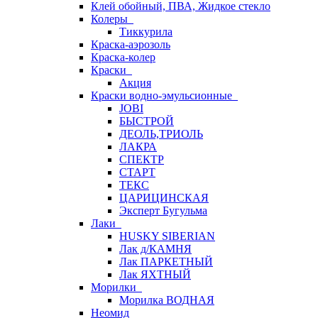
Клей обойный, ПВА, Жидкое стекло
Колеры
Тиккурила
Краска-аэрозоль
Краска-колер
Краски
Акция
Краски водно-эмульсионные
JOBI
БЫСТРОЙ
ДЕОЛЬ,ТРИОЛЬ
ЛАКРА
СПЕКТР
СТАРТ
ТЕКС
ЦАРИЦИНСКАЯ
Эксперт Бугульма
Лаки
HUSKY SIBERIAN
Лак д/КАМНЯ
Лак ПАРКЕТНЫЙ
Лак ЯХТНЫЙ
Морилки
Морилка ВОДНАЯ
Неомид