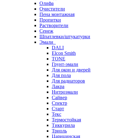
Олифа
Очистители
Пена монтажная
Пропитки
Растворители
Сенеж
Шпатлевки/штукатурки
Эмали
DALI
Elcon Smith
TONE
Грунт-эмали
Для окон и дверей
Для пола
Для радиаторов
Лакра
Нитроэмали
Сайвер
Спектр
Старт
Текс
Термостойкая
Тиккурила
Триоль
Царицинская