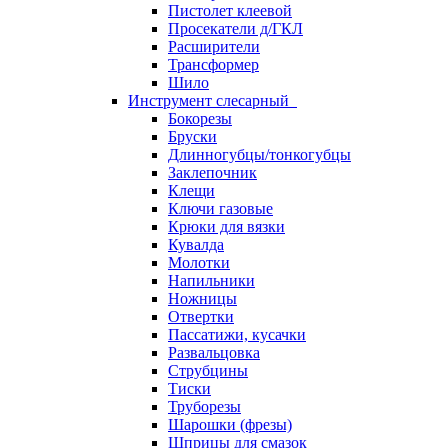
Пистолет клеевой
Просекатели д/ГКЛ
Расширители
Трансформер
Шило
Инструмент слесарный
Бокорезы
Бруски
Длинногубцы/тонкогубцы
Заклепочник
Клещи
Ключи газовые
Крюки для вязки
Кувалда
Молотки
Напильники
Ножницы
Отвертки
Пассатижи, кусачки
Развальцовка
Струбцины
Тиски
Труборезы
Шарошки (фрезы)
Шприцы для смазок