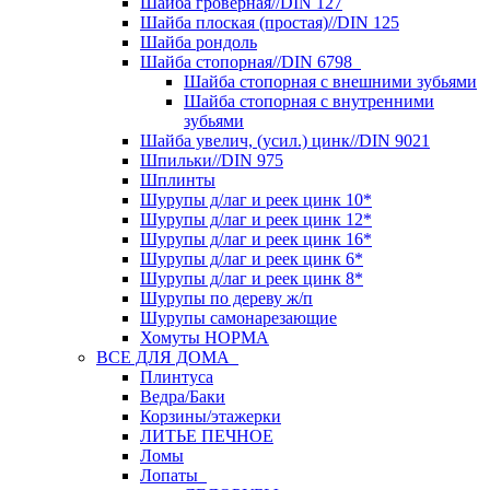
Шайба гроверная//DIN 127
Шайба плоская (простая)//DIN 125
Шайба рондоль
Шайба стопорная//DIN 6798
Шайба стопорная с внешними зубьями
Шайба стопорная с внутренними
зубьями
Шайба увелич, (усил.) цинк//DIN 9021
Шпильки//DIN 975
Шплинты
Шурупы д/лаг и реек цинк 10*
Шурупы д/лаг и реек цинк 12*
Шурупы д/лаг и реек цинк 16*
Шурупы д/лаг и реек цинк 6*
Шурупы д/лаг и реек цинк 8*
Шурупы по дереву ж/п
Шурупы самонарезающие
Хомуты НОРМА
ВСЕ ДЛЯ ДОМА
Плинтуса
Ведра/Баки
Корзины/этажерки
ЛИТЬЕ ПЕЧНОЕ
Ломы
Лопаты