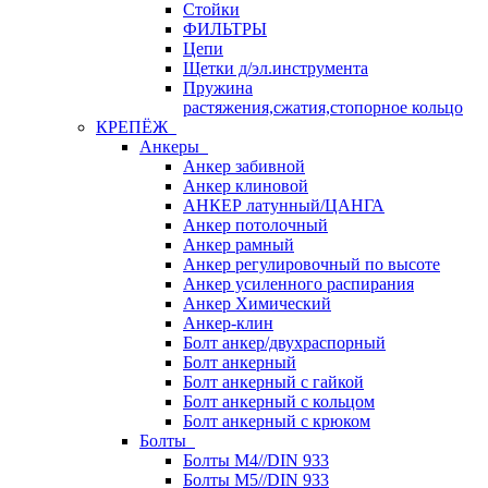
Стойки
ФИЛЬТРЫ
Цепи
Щетки д/эл.инструмента
Пружина
растяжения,сжатия,стопорное кольцо
КРЕПЁЖ
Анкеры
Анкер забивной
Анкер клиновой
АНКЕР латунный/ЦАНГА
Анкер потолочный
Анкер рамный
Анкер регулировочный по высоте
Анкер усиленного распирания
Анкер Химический
Анкер-клин
Болт анкер/двухраспорный
Болт анкерный
Болт анкерный с гайкой
Болт анкерный с кольцом
Болт анкерный с крюком
Болты
Болты М4//DIN 933
Болты М5//DIN 933