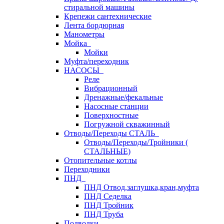
стиральной машины
Крепежи сантехнические
Лента бордюрная
Манометры
Мойка
Мойки
Муфта/переходник
НАСОСЫ
Реле
Вибрационный
Дренажные/фекальные
Насосные станции
Поверхностные
Погружной скважинный
Отводы/Переходы СТАЛЬ
Отводы/Переходы/Тройники (
СТАЛЬНЫЕ)
Отопительные котлы
Переходники
ПНД
ПНД Отвод,заглушка,кран,муфта
ПНД Седелка
ПНД Тройник
ПНД Труба
Подводки