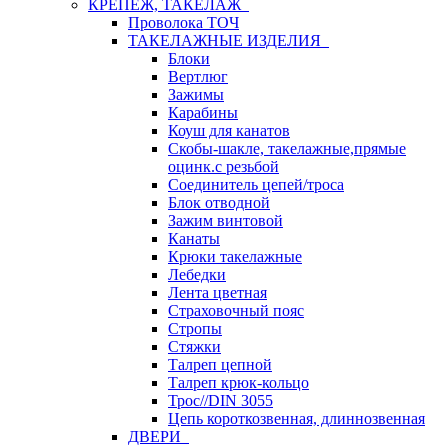
КРЕПЕЖ, ТАКЕЛАЖ
Проволока ТОЧ
ТАКЕЛАЖНЫЕ ИЗДЕЛИЯ
Блоки
Вертлюг
Зажимы
Карабины
Коуш для канатов
Скобы-шакле, такелажные,прямые
оцинк.с резьбой
Соединитель цепей/троса
Блок отводной
Зажим винтовой
Канаты
Крюки такелажные
Лебедки
Лента цветная
Страховочный пояс
Стропы
Стяжки
Талреп цепной
Талреп крюк-кольцо
Трос//DIN 3055
Цепь короткозвенная, длиннозвенная
ДВЕРИ