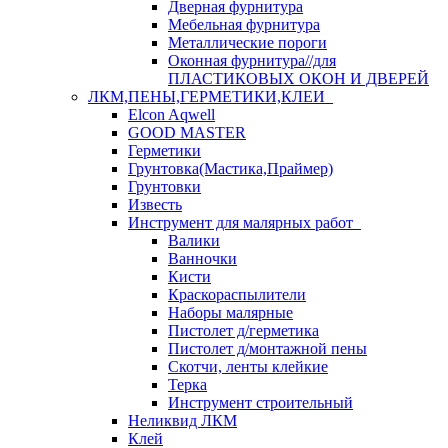
Дверная фурнитура
Мебельная фурнитура
Металлические пороги
Оконная фурнитура//для
ПЛАСТИКОВЫХ ОКОН И ДВЕРЕЙ
ЛКМ,ПЕНЫ,ГЕРМЕТИКИ,КЛЕИ
Elcon Aqwell
GOOD MASTER
Герметики
Грунтовка(Мастика,Праймер)
Грунтовки
Известь
Инструмент для малярных работ
Валики
Ванночки
Кисти
Краскораспылители
Наборы малярные
Пистолет д/герметика
Пистолет д/монтажной пены
Скотчи, ленты клейкие
Терка
Инструмент строительный
Неликвид ЛКМ
Клей