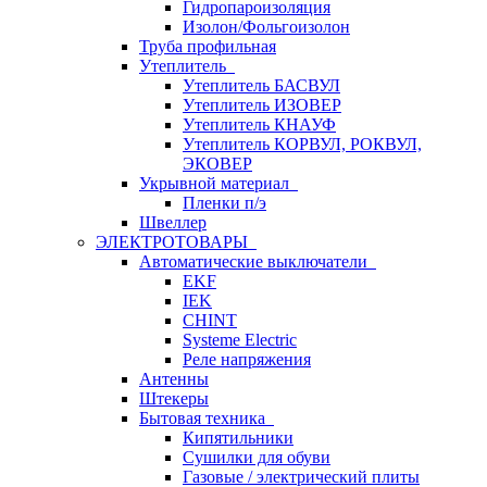
Гидропароизоляция
Изолон/Фольгоизолон
Труба профильная
Утеплитель
Утеплитель БАСВУЛ
Утеплитель ИЗОВЕР
Утеплитель КНАУФ
Утеплитель КОРВУЛ, РОКВУЛ,
ЭКОВЕР
Укрывной материал
Пленки п/э
Швеллер
ЭЛЕКТРОТОВАРЫ
Автоматические выключатели
EKF
IEK
CHINT
Systeme Electric
Реле напряжения
Антенны
Штекеры
Бытовая техника
Кипятильники
Сушилки для обуви
Газовые / электрический плиты