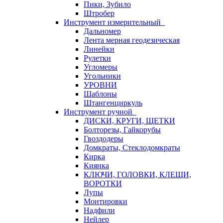
Пики, Зубило
Штробер
Инструмент измерительный
Дальномер
Лента мерная геодезическая
Линейки
Рулетки
Угломеры
Угольники
УРОВНИ
Шаблоны
Штангенциркуль
Инструмент ручной
ДИСКИ, КРУГИ, ЩЕТКИ
Болторезы, Гайкорубы
Гвоздодеры
Домкраты, Стеклодомкраты
Кирка
Киянка
КЛЮЧИ, ГОЛОВКИ, КЛЕЩИ,
ВОРОТКИ
Лупы
Монтировки
Надфили
Нейлер