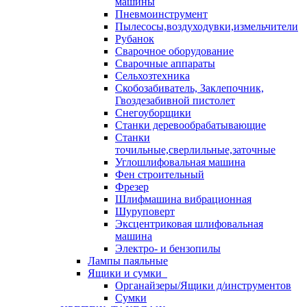
машины
Пневмоинструмент
Пылесосы,воздуходувки,измельчители
Рубанок
Сварочное оборудование
Сварочные аппараты
Сельхозтехника
Скобозабиватель, Заклепочник,
Гвоздезабивной пистолет
Снегоуборщики
Станки деревообрабатывающие
Станки
точильные,сверлильные,заточные
Углошлифовальная машина
Фен строительный
Фрезер
Шлифмашина вибрационная
Шуруповерт
Эксцентриковая шлифовальная
машина
Электро- и бензопилы
Лампы паяльные
Ящики и сумки
Органайзеры/Ящики д/инструментов
Сумки