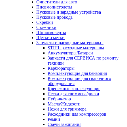
Очистители для авто
Пневмопистолеты
Пусковые и зарядные устройства
Пусковые провода
Скребки
Съемники
Шпильковерты
Щетки-сметки
Запчасти и расходные материалы
STIHL расходные материалы
Аккумуляторы/Батареи
Запчасти для СЕРВИСА по ремонту
техники
Карбюраторы
Комплектующие для бензопил
Комплектующие для сварочного
оборудования
Крепежные коплектующие
Леска для триммера/диски
Лубрикатор
Масла/Жидкости
Ножи для триммера
Расходники для компрессоров
Ремни
Свечи зажигания