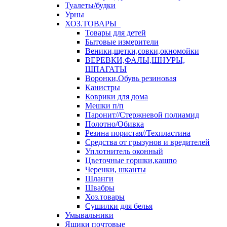
Туалеты/будки
Урны
ХОЗ.ТОВАРЫ
Товары для детей
Бытовые измерители
Веники,щетки,совки,окномойки
ВЕРЕВКИ,ФАЛЫ,ШНУРЫ,
ШПАГАТЫ
Воронки,Обувь резиновая
Канистры
Коврики для дома
Мешки п/п
Паронит//Стержневой полиамид
Полотно/Обивка
Резина пористая//Техпластина
Средства от грызунов и вредителей
Уплотнитель оконный
Цветочные горшки,кашпо
Черенки, шканты
Шланги
Швабры
Хоз.товары
Сушилки для белья
Умывальники
Ящики почтовые