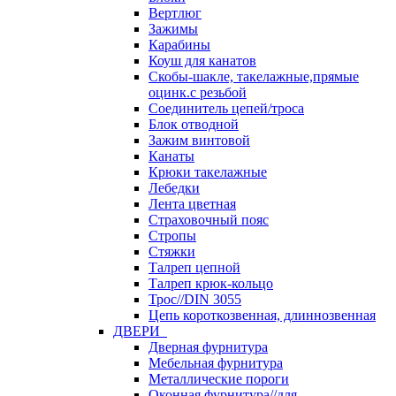
Вертлюг
Зажимы
Карабины
Коуш для канатов
Скобы-шакле, такелажные,прямые
оцинк.с резьбой
Соединитель цепей/троса
Блок отводной
Зажим винтовой
Канаты
Крюки такелажные
Лебедки
Лента цветная
Страховочный пояс
Стропы
Стяжки
Талреп цепной
Талреп крюк-кольцо
Трос//DIN 3055
Цепь короткозвенная, длиннозвенная
ДВЕРИ
Дверная фурнитура
Мебельная фурнитура
Металлические пороги
Оконная фурнитура//для