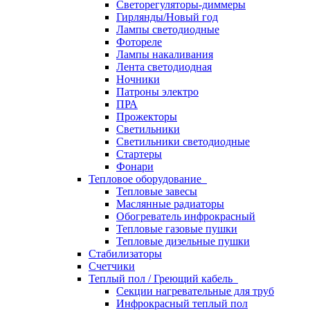
Светорегуляторы-диммеры
Гирлянды/Новый год
Лампы светодиодные
Фотореле
Лампы накаливания
Лента светодиодная
Ночники
Патроны электро
ПРА
Прожекторы
Светильники
Светильники светодиодные
Стартеры
Фонари
Тепловое оборудование
Тепловые завесы
Маслянные радиаторы
Обогреватель инфрокрасный
Тепловые газовые пушки
Тепловые дизельные пушки
Стабилизаторы
Счетчики
Теплый пол / Греющий кабель
Секции нагревательные для труб
Инфрокрасный теплый пол