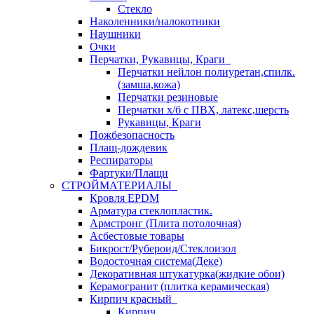
Стекло
Наколенники/налокотники
Наушники
Очки
Перчатки, Рукавицы, Краги
Перчатки нейлон полиуретан,спилк.
(замша,кожа)
Перчатки резиновые
Перчатки х/б с ПВХ, латекс,шерсть
Рукавицы, Краги
Пожбезопасность
Плащ-дождевик
Респираторы
Фартуки/Плащи
СТРОЙМАТЕРИАЛЫ
Кровля ЕРDM
Арматура стеклопластик.
Армстронг (Плита потолочная)
Асбестовые товары
Бикрост/Рубероид/Стеклоизол
Водосточная система(Деке)
Декоративная штукатурка(жидкие обои)
Керамогранит (плитка керамическая)
Кирпич красный
Кирпич