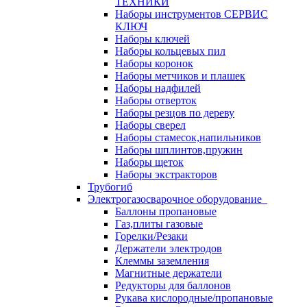
ТЕХНИКИ
Наборы инструментов СЕРВИС
КЛЮЧ
Наборы ключей
Наборы кольцевых пил
Наборы коронок
Наборы метчиков и плашек
Наборы надфилей
Наборы отверток
Наборы резцов по дереву
Наборы сверел
Наборы стамесок,напильников
Наборы шплинтов,пружин
Наборы щеток
Наборы экстракторов
Трубогиб
Электрогазосварочное оборудование
Баллоны пропановые
Газ,плиты газовые
Горелки/Резаки
Держатели электродов
Клеммы заземления
Магнитные держатели
Редукторы для баллонов
Рукава кислородные/пропановые