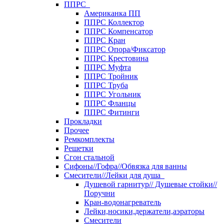
ППРС
Американка ПП
ППРС Коллектор
ППРС Компенсатор
ППРС Кран
ППРС Опора/Фиксатор
ППРС Крестовина
ППРС Муфта
ППРС Тройник
ППРС Труба
ППРС Угольник
ППРС Фланцы
ППРС Фитинги
Прокладки
Прочее
Ремкомплекты
Решетки
Сгон стальной
Сифоны//Гофра//Обвязка для ванны
Смесители//Лейки для душа
Душевой гарнитур// Душевые стойки//
Поручни
Кран-водонагреватель
Лейки,носики,держатели,аэраторы
Смесители