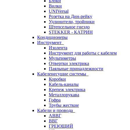
Блоки
Вилки
UNIVersal
Розетка на Дин-рейку
Удлинители, тройники
Штепсельное гнездо
STEKKER - КАТРИН
Кондиционеры
Инструмент
Изолента
Инструмент для работы с кабелем
Мультиметры
Отвертки электрика
Паяльные принадлежности
Кабеленесущие системы
Коробки
Кабель-каналы
Крепеж электрика
Металлорукава
Гофра
Трубы жесткие
Кабели и провода
АВВГ
ВВГ
ГРЕЮЩИЙ