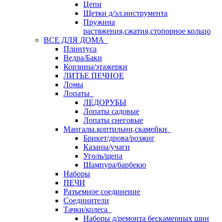
Цепи
Щетки д/эл.инструмента
Пружина
растяжения,сжатия,стопорное кольцо
ВСЕ ДЛЯ ДОМА
Плинтуса
Ведра/Баки
Корзины/этажерки
ЛИТЬЕ ПЕЧНОЕ
Ломы
Лопаты
ЛЕДОРУБЫ
Лопаты садовые
Лопаты снеговые
Мангалы.коптильни,скамейки
Брикет/дрова/розжиг
Казаны/учаги
Уголь/щепа
Шампура/барбекю
Наборы
ПЕЧИ
Разъемное соединение
Соединители
Тачки/колеса
Наборы д/ремонта бескамерных шин