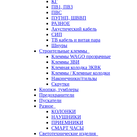
КГ
ПВ1, ПВ3
ПВС
ПУГНП, ШВВП
РАЗНОЕ
Акустический кабель
СИП
ТВ кабель и витая пара
Шнуры
Строительные клеммы
Клеммы WAGO прозрачные
Клеммы ЗВИ
Клемная колодка ЗКВК
Клеммы / Клемные колодки
Наконечники//гильзы
Скрутки
Кнопки, тумблеры
Предохранители
Пускатели
Разное
КОЛОНКИ
НАУШНИКИ
ПРИЕМНИКИ
СМАРТ ЧАСЫ
Светотехнические изделия