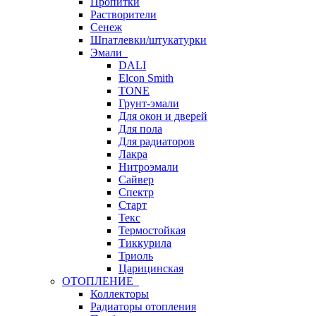
Пропитки
Растворители
Сенеж
Шпатлевки/штукатурки
Эмали
DALI
Elcon Smith
TONE
Грунт-эмали
Для окон и дверей
Для пола
Для радиаторов
Лакра
Нитроэмали
Сайвер
Спектр
Старт
Текс
Термостойкая
Тиккурила
Триоль
Царицинская
ОТОПЛЕНИЕ
Коллекторы
Радиаторы отопления