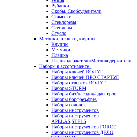
Резцы
Рубанки
Скобы, Скобоудалители
Стамески
Стеклорезы
Степлеры
Стусло
Метчики, плашки, клуппы
Клуппы
Метчики
Плашка
Плашкодержатели/Метчикодержатели
Наборы в ассортименте
Наборы ключей ВОЛАТ
Наборы ключей ПРО СТАРТУЛ
Наборы отверток ВОЛАТ
Наборы STURM
Наборы бит/насадок/адаптеров
Наборы борфрез,фрез
Наборы головок
Наборы инструментов
Наборы инструментов
APELAS,STELS
Наборы инструментов FORCE
Наборы инструментов ДЕЛО