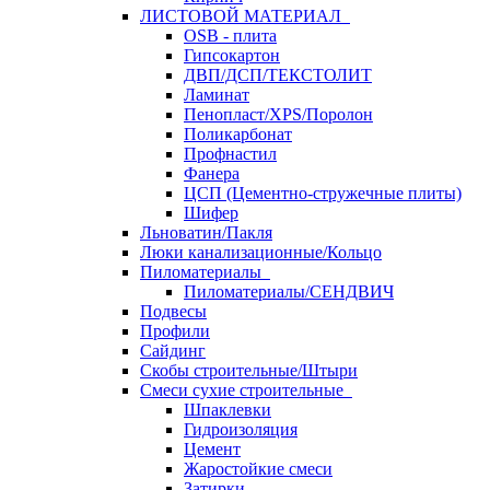
ЛИСТОВОЙ МАТЕРИАЛ
OSB - плита
Гипсокартон
ДВП/ДСП/ТЕКСТОЛИТ
Ламинат
Пенопласт/XPS/Поролон
Поликарбонат
Профнастил
Фанера
ЦСП (Цементно-стружечные плиты)
Шифер
Льноватин/Пакля
Люки канализационные/Кольцо
Пиломатериалы
Пиломатериалы/СЕНДВИЧ
Подвесы
Профили
Сайдинг
Скобы строительные/Штыри
Смеси сухие строительные
Шпаклевки
Гидроизоляция
Цемент
Жаростойкие смеси
Затирки