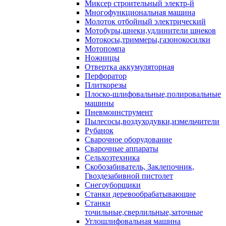
Миксер строительный электр-й
Многофункциональная машина
Молоток отбойный электрический
Мотобуры,шнеки,удлинители шнеков
Мотокосы,триммеры,газонокосилки
Мотопомпа
Ножницы
Отвертка аккумуляторная
Перфоратор
Плиткорезы
Плоско-шлифовальные,полировальные
машины
Пневмоинструмент
Пылесосы,воздуходувки,измельчители
Рубанок
Сварочное оборудование
Сварочные аппараты
Сельхозтехника
Скобозабиватель, Заклепочник,
Гвоздезабивной пистолет
Снегоуборщики
Станки деревообрабатывающие
Станки
точильные,сверлильные,заточные
Углошлифовальная машина