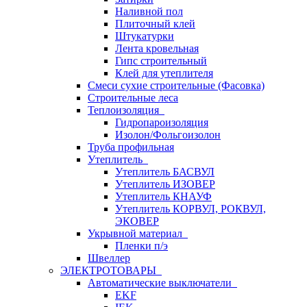
Наливной пол
Плиточный клей
Штукатурки
Лента кровельная
Гипс строительный
Клей для утеплителя
Смеси сухие строительные (Фасовка)
Строительные леса
Теплоизоляция
Гидропароизоляция
Изолон/Фольгоизолон
Труба профильная
Утеплитель
Утеплитель БАСВУЛ
Утеплитель ИЗОВЕР
Утеплитель КНАУФ
Утеплитель КОРВУЛ, РОКВУЛ,
ЭКОВЕР
Укрывной материал
Пленки п/э
Швеллер
ЭЛЕКТРОТОВАРЫ
Автоматические выключатели
EKF