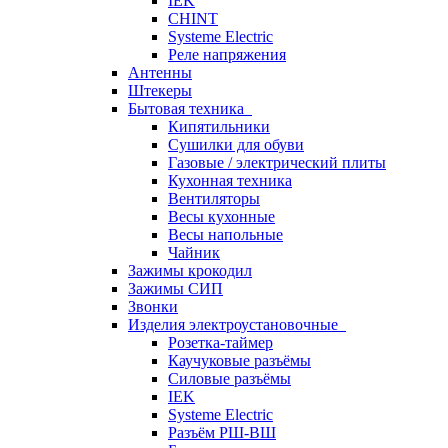
IEK
CHINT
Systeme Electric
Реле напряжения
Антенны
Штекеры
Бытовая техника
Кипятильники
Сушилки для обуви
Газовые / электрический плиты
Кухонная техника
Вентиляторы
Весы кухонные
Весы напольные
Чайник
Зажимы крокодил
Зажимы СИП
Звонки
Изделия электроустановочные
Розетка-таймер
Каучуковые разъёмы
Силовые разъёмы
IEK
Systeme Electric
Разъём РШ-ВШ