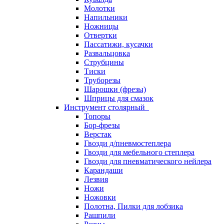
Молотки
Напильники
Ножницы
Отвертки
Пассатижи, кусачки
Развальцовка
Струбцины
Тиски
Труборезы
Шарошки (фрезы)
Шприцы для смазок
Инструмент столярный
Топоры
Бор-фрезы
Верстак
Гвозди д/пневмостеплера
Гвозди для мебельного степлера
Гвозди для пневматического нейлера
Карандаши
Лезвия
Ножи
Ножовки
Полотна, Пилки для лобзика
Рашпили