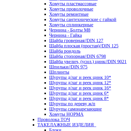
Хомуты пластмассовые
Хомуты проволочные
Хомуты ремонтные
Хомуты сантехнические с гайкой
Хомуты сплинкерные
Чернина - Болты М8
Чернина - Гайка
Шайба гроверная//DIN 127
Шайба плоская (простая)//DIN 125
Шайба рондоль
Шайба стопорная//DIN 6798
Шайба увелич, (усил.) цинк//DIN 9021
Шпильки//DIN 975
Шплинты
Шурупы д/лаг и реек цинк 10*
Шурупы д/лаг и реек цинк 12*
Шурупы д/лаг и реек цинк 16*
Шурупы д/лаг и реек цинк 6*
Шурупы д/лаг и реек цинк 8*
Шурупы по дереву ж/п
Шурупы самонарезающие
Хомуты НОРМА
Проволока ТОЧ
ТАКЕЛАЖНЫЕ ИЗДЕЛИЯ
Блоки