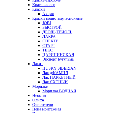
Краска-аэрозоль
Краска-колер
Краски
Акция
Краски водно-эмульсионные
JOBI
БЫСТРОЙ
ДЕОЛЬ,ТРИОЛЬ
ЛАКРА
СПЕКТР
СТАРТ
ТЕКС
ЦАРИЦИНСКАЯ
Эксперт Бугульма
Лаки
HUSKY SIBERIAN
Лак д/КАМНЯ
Лак ПАРКЕТНЫЙ
Лак ЯХТНЫЙ
Морилки
Морилка ВОДНАЯ
Неомид
Олифа
Очистители
Пена монтажная