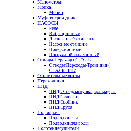
Манометры
Мойка
Мойки
Муфта/переходник
НАСОСЫ
Реле
Вибрационный
Дренажные/фекальные
Насосные станции
Поверхностные
Погружной скважинный
Отводы/Переходы СТАЛЬ
Отводы/Переходы/Тройники (
СТАЛЬНЫЕ)
Отопительные котлы
Переходники
ПНД
ПНД Отвод,заглушка,кран,муфта
ПНД Седелка
ПНД Тройник
ПНД Труба
Подводки
Подводки газа
Подводки для воды
Полотенцесушители