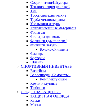
Соединители/Штуцера
Теплоизоляция для труб
ТиС
Троса сантехнические
Труба метапол,трапы
Угольники латунь
Уплотнительные материалы
Фильтры
Фильтры для воды
Фитинги (д/мет.пл.тр.)
Фитинги латунь
Бочонок/ниппель
Фланцы
Футорки
Шланги
СПОРТИВНЫЙ ИНВЕНТАРЬ
Бассейны
Велосипеды, Самокаты
Комплектующие
Круги надувные
Тюбинги
СРЕДСТВА ЗАЩИТЫ
ЗАЩИТНАЯ ОДЕЖДА
Каски
Маски