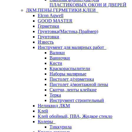
ПЛАСТИКОВЫХ ОКОН И ДВЕРЕЙ
ЛКМ,ПЕНЫ,ГЕРМЕТИКИ,КЛЕИ
Elcon Aqwell
GOOD MASTER
Герметики
Грунтовка(Мастика,Праймер)
Грунтовки
Известь
Инструмент для малярных работ
Валики
Ванночки
Кисти
Краскораспылители
Наборы малярные
Пистолет д/герметика
Пистолет д/монтажной пены
Скотчи, ленты клейкие
Терка
Инструмент строительный
Неликвид ЛКМ
Клей
Клей обойный, ПВА, Жидкое стекло
Колеры
Тиккурила