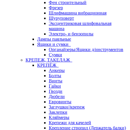
Фен строительный
Фрезер
Шлифмашина вибрационная
Шуруповерт
Эксцентриковая шлифовальная
машина
Электро- и бензопилы
Лампы паяльные
Ящики и сумки
Органайзеры/Ящики д/инструментов
Сумки
КРЕПЕЖ, ТАКЕЛАЖ
КРЕПЁЖ
Анкеры
Болты
Винты
Гайки
Гвозди
Дюбели
Евровинты
Заглушки//крепеж
Заклепки
Кляймеры
Крепежи для качелей
Крепление стропил (Держатель балки)