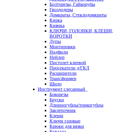
Болторезы, Гайкорубы
Гвоздодеры
Домкраты, Стеклодомкраты
Кирка
Киянка
КЛЮЧИ, ГОЛОВКИ, КЛЕЩИ,
ВОРОТКИ
Лупы
Монтировки
Надфили
Нейлер
Пистолет клеевой
Просекатели д/ГКЛ
Расширители
Трансформер
Шило
Инструмент слесарный
Бокорезы
Бруски
Длинногубцы/тонкогубцы
Заклепочник
Клещи
Ключи газовые
Крюки для вязки
Кувалда