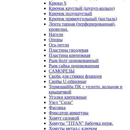
Крюки S
Крючок круглый (шуруп-кольцо)
Крючок полукруглый
Крючок прямоугольный (костыль)
Лента тарная (перфорированная),
кровельн.
Нагели
Опоры
Ось петли
Пластина гвоздевая
Пластина крепежная
Рым болт оцинкованный
Рым гайка оцинкованная
САМОРЕЗЫ
Скоба для стяжки фланцев
Скобы U-образные
Термошайба ПК с уплотн. кольцом и
крышечкой
Уголки крепежные
Узел "Сила"
Фасовка
Фиксатор арматуры
Хомут силовой
Хомуты "TITAN" бабочка нерж.
Хомуты метал.с ключом