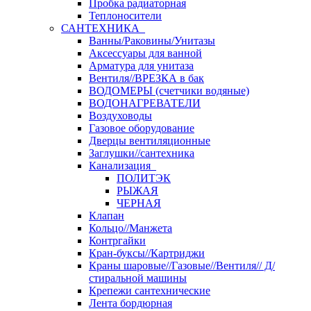
Пробка радиаторная
Теплоносители
САНТЕХНИКА
Ванны/Раковины/Унитазы
Аксессуары для ванной
Арматура для унитаза
Вентиля//ВРЕЗКА в бак
ВОДОМЕРЫ (счетчики водяные)
ВОДОНАГРЕВАТЕЛИ
Воздуховоды
Газовое оборудование
Дверцы вентиляционные
Заглушки//сантехника
Канализация
ПОЛИТЭК
РЫЖАЯ
ЧЕРНАЯ
Клапан
Кольцо//Манжета
Контргайки
Кран-буксы//Картриджи
Краны шаровые//Газовые//Вентиля// Д/
стиральной машины
Крепежи сантехнические
Лента бордюрная