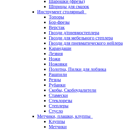
Шарошки (фрезы)
Шприцы для смазок
Инструмент столярный
Топоры
Бор-фрезы
Верстак
Гвозди д/пневмостеплера
Гвозди для мебельного степлера
Гвозди для пневматического нейлера
Карандаши
Лезвия
Ножи
Ножовки
Полотна, Пилки для лобзика
Рашпили
Резцы
Рубанки
Скобы, Скобоудалители
Стамески
Стеклорезы
Степлеры
Стусло
Метчики, плашки, клуппы
Клуппы
Метчики