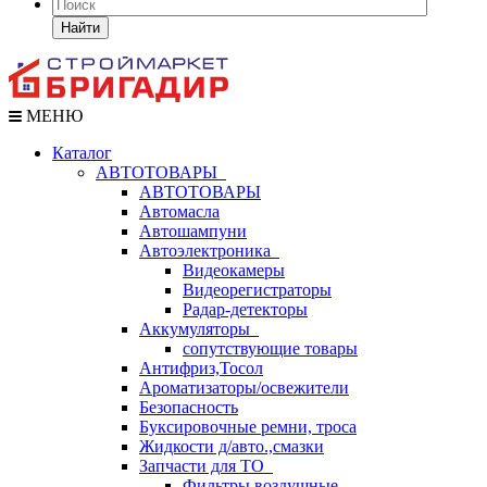
Найти
МЕНЮ
Каталог
АВТОТОВАРЫ
АВТОТОВАРЫ
Автомасла
Автошампуни
Автоэлектроника
Видеокамеры
Видеорегистраторы
Радар-детекторы
Аккумуляторы
сопутствующие товары
Антифриз,Тосол
Ароматизаторы/освежители
Безопасность
Буксировочные ремни, троса
Жидкости д/авто.,смазки
Запчасти для ТО
Фильтры воздушные