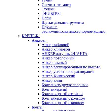
Ремни
Свечи зажигания
Стойки
ФИЛЬТРЫ
Цепи
Щетки д/эл.инструмента
Пружина
растяжения,сжатия,стопорное кольцо
КРЕПЁЖ
Анкеры
Анкер забивной
Анкер клиновой
АНКЕР латунный/ЦАНГА
Анкер потолочный
Анкер рамный
Анкер регулировочный по высоте
Анкер усиленного распирания
Анкер Химический
Анкер-клин
Болт анкер/двухраспорный
Болт анкерный
Болт анкерный с гайкой
Болт анкерный с кольцом
Болт анкерный с крюком
Болты