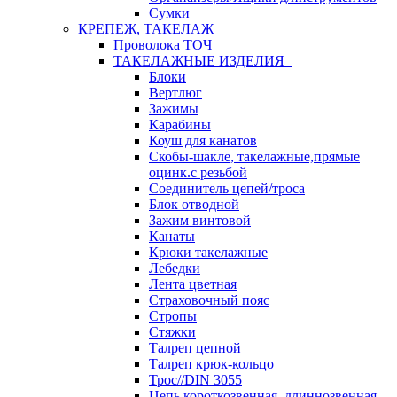
Сумки
КРЕПЕЖ, ТАКЕЛАЖ
Проволока ТОЧ
ТАКЕЛАЖНЫЕ ИЗДЕЛИЯ
Блоки
Вертлюг
Зажимы
Карабины
Коуш для канатов
Скобы-шакле, такелажные,прямые
оцинк.с резьбой
Соединитель цепей/троса
Блок отводной
Зажим винтовой
Канаты
Крюки такелажные
Лебедки
Лента цветная
Страховочный пояс
Стропы
Стяжки
Талреп цепной
Талреп крюк-кольцо
Трос//DIN 3055
Цепь короткозвенная, длиннозвенная