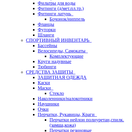
Фильтры для воды
Фитинги (д/мет.пл.тр.)
Фитинги латунь
Бочонок/ниппель
Фланцы
Футорки
Шланги
СПОРТИВНЫЙ ИНВЕНТАРЬ
Бассейны
Велосипеды, Самокаты
Комплектующие
Круги надувные
Тюбинги
СРЕДСТВА ЗАЩИТЫ
ЗАЩИТНАЯ ОДЕЖДА
Каски
Маски
Стекло
Наколенники/налокотники
Наушники
Очки
Перчатки, Рукавицы, Краги
Перчатки нейлон полиуретан,спилк.
(замша,кожа)
Перчатки резиновые