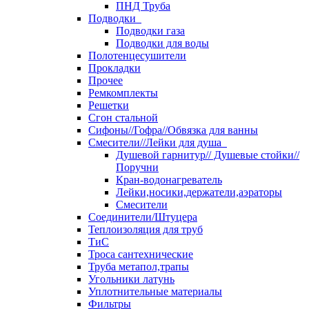
ПНД Труба
Подводки
Подводки газа
Подводки для воды
Полотенцесушители
Прокладки
Прочее
Ремкомплекты
Решетки
Сгон стальной
Сифоны//Гофра//Обвязка для ванны
Смесители//Лейки для душа
Душевой гарнитур// Душевые стойки//
Поручни
Кран-водонагреватель
Лейки,носики,держатели,аэраторы
Смесители
Соединители/Штуцера
Теплоизоляция для труб
ТиС
Троса сантехнические
Труба метапол,трапы
Угольники латунь
Уплотнительные материалы
Фильтры