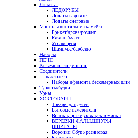
Лопаты
ЛЕДОРУБЫ
Лопаты садовые
Лопаты снеговые
Мангалы.коптильни,скамейки
Брикет/дрова/розжиг
Казаны/учаги
Уголь/щепа
Шампура/барбекю
Наборы
ПЕЧИ
Разъемное соединение
Соединители
Тачки/колеса
Наборы д/ремонта бескамерных шин
Туалеты/будки
Урны
ХОЗ.ТОВАРЫ
Товары для детей
Бытовые измерители
Веники,щетки,совки,окномойки
ВЕРЕВКИ,ФАЛЫ,ШНУРЫ,
ШПАГАТЫ
Воронки,Обувь резиновая
Канистры