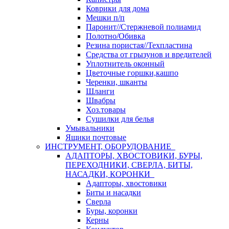
Коврики для дома
Мешки п/п
Паронит//Стержневой полиамид
Полотно/Обивка
Резина пористая//Техпластина
Средства от грызунов и вредителей
Уплотнитель оконный
Цветочные горшки,кашпо
Черенки, шканты
Шланги
Швабры
Хоз.товары
Сушилки для белья
Умывальники
Ящики почтовые
ИНСТРУМЕНТ, ОБОРУДОВАНИЕ
АДАПТОРЫ, ХВОСТОВИКИ, БУРЫ,
ПЕРЕХОДНИКИ, СВЕРЛА, БИТЫ,
НАСАДКИ, КОРОНКИ
Адапторы, хвостовики
Биты и насадки
Сверла
Буры, коронки
Керны