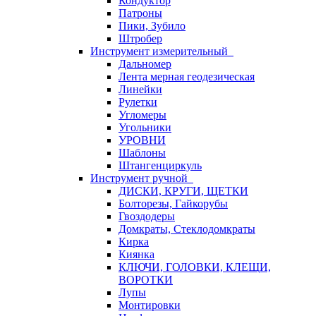
Кондуктор
Патроны
Пики, Зубило
Штробер
Инструмент измерительный
Дальномер
Лента мерная геодезическая
Линейки
Рулетки
Угломеры
Угольники
УРОВНИ
Шаблоны
Штангенциркуль
Инструмент ручной
ДИСКИ, КРУГИ, ЩЕТКИ
Болторезы, Гайкорубы
Гвоздодеры
Домкраты, Стеклодомкраты
Кирка
Киянка
КЛЮЧИ, ГОЛОВКИ, КЛЕЩИ,
ВОРОТКИ
Лупы
Монтировки