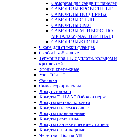
Саморезы для сэндвич-панелей
САМОРЕЗЫ КРОВЕЛЬНЫЕ
САМОРЕЗЫ ПО ДЕРЕВУ
САМОРЕЗЫ С П/Ш
САМОРЕЗЫ СМЛ
САМОРЕЗЫ УНИВЕРС. ПО
МЕТАЛЛУ (ЧАСТЫЙ ШАГ)
САМОРЕЗЫ-КЛОПЫ
Скоба для стяжки фланцев
Скобы U-образные
Термошайба ПК с уплотн. кольцом и
крышечкой
Уголки крепежные
Узел "Сила"
Фасовка
Фиксатор арматуры
Хомут силовой
Хомуты "TITAN" бабочка нерж.
Хомуты метал.с ключом
Хомуты пластмассовые
Хомуты проволочные
Хомуты ремонтные
Хомуты сантехнические с гайкой
Хомуты сплинкерные
Чернина - Болты М8