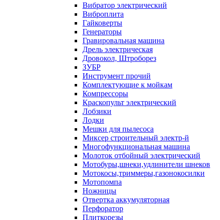
Вибратор электрический
Виброплита
Гайковерты
Генераторы
Гравировальная машина
Дрель электрическая
Дровокол, Штроборез
ЗУБР
Инструмент прочий
Комплектующие к мойкам
Компрессоры
Краскопульт электрический
Лобзики
Лодки
Мешки для пылесоса
Миксер строительный электр-й
Многофункциональная машина
Молоток отбойный электрический
Мотобуры,шнеки,удлинители шнеков
Мотокосы,триммеры,газонокосилки
Мотопомпа
Ножницы
Отвертка аккумуляторная
Перфоратор
Плиткорезы