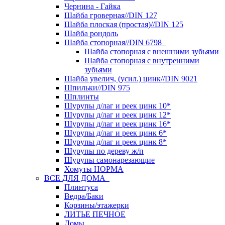
Чернина - Гайка
Шайба гроверная//DIN 127
Шайба плоская (простая)//DIN 125
Шайба рондоль
Шайба стопорная//DIN 6798
Шайба стопорная с внешними зубьями
Шайба стопорная с внутренними
зубьями
Шайба увелич, (усил.) цинк//DIN 9021
Шпильки//DIN 975
Шплинты
Шурупы д/лаг и реек цинк 10*
Шурупы д/лаг и реек цинк 12*
Шурупы д/лаг и реек цинк 16*
Шурупы д/лаг и реек цинк 6*
Шурупы д/лаг и реек цинк 8*
Шурупы по дереву ж/п
Шурупы самонарезающие
Хомуты НОРМА
ВСЕ ДЛЯ ДОМА
Плинтуса
Ведра/Баки
Корзины/этажерки
ЛИТЬЕ ПЕЧНОЕ
Ломы