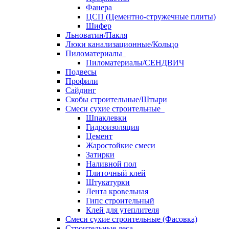
Фанера
ЦСП (Цементно-стружечные плиты)
Шифер
Льноватин/Пакля
Люки канализационные/Кольцо
Пиломатериалы
Пиломатериалы/СЕНДВИЧ
Подвесы
Профили
Сайдинг
Скобы строительные/Штыри
Смеси сухие строительные
Шпаклевки
Гидроизоляция
Цемент
Жаростойкие смеси
Затирки
Наливной пол
Плиточный клей
Штукатурки
Лента кровельная
Гипс строительный
Клей для утеплителя
Смеси сухие строительные (Фасовка)
Строительные леса