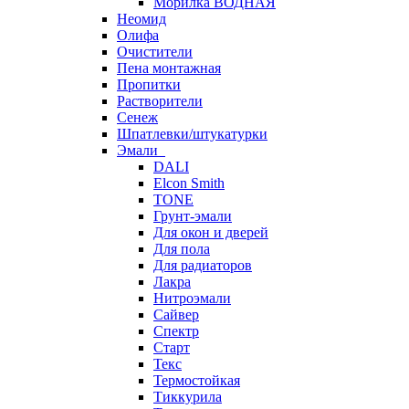
Морилка ВОДНАЯ
Неомид
Олифа
Очистители
Пена монтажная
Пропитки
Растворители
Сенеж
Шпатлевки/штукатурки
Эмали
DALI
Elcon Smith
TONE
Грунт-эмали
Для окон и дверей
Для пола
Для радиаторов
Лакра
Нитроэмали
Сайвер
Спектр
Старт
Текс
Термостойкая
Тиккурила