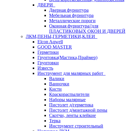
ДВЕРИ
Дверная фурнитура
Мебельная фурнитура
Металлические пороги
Оконная фурнитура//для
ПЛАСТИКОВЫХ ОКОН И ДВЕРЕЙ
ЛКМ,ПЕНЫ,ГЕРМЕТИКИ,КЛЕИ
Elcon Aqwell
GOOD MASTER
Герметики
Грунтовка(Мастика,Праймер)
Грунтовки
Известь
Инструмент для малярных работ
Валики
Ванночки
Кисти
Краскораспылители
Наборы малярные
Пистолет д/герметика
Пистолет д/монтажной пены
Скотчи, ленты клейкие
Терка
Инструмент строительный