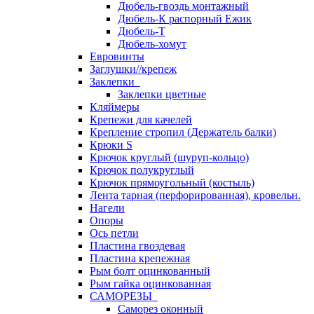
Дюбель-гвоздь монтажный
Дюбель-К распорный Ежик
Дюбель-Т
Дюбель-хомут
Евровинты
Заглушки//крепеж
Заклепки
Заклепки цветные
Кляймеры
Крепежи для качелей
Крепление стропил (Держатель балки)
Крюки S
Крючок круглый (шуруп-кольцо)
Крючок полукруглый
Крючок прямоугольный (костыль)
Лента тарная (перфорированная), кровельн.
Нагели
Опоры
Ось петли
Пластина гвоздевая
Пластина крепежная
Рым болт оцинкованный
Рым гайка оцинкованная
САМОРЕЗЫ
Саморез оконный