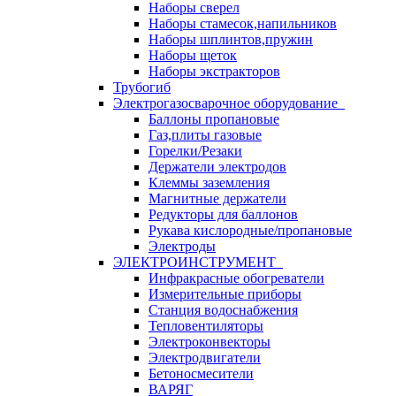
Наборы сверел
Наборы стамесок,напильников
Наборы шплинтов,пружин
Наборы щеток
Наборы экстракторов
Трубогиб
Электрогазосварочное оборудование
Баллоны пропановые
Газ,плиты газовые
Горелки/Резаки
Держатели электродов
Клеммы заземления
Магнитные держатели
Редукторы для баллонов
Рукава кислородные/пропановые
Электроды
ЭЛЕКТРОИНСТРУМЕНТ
Инфракрасные обогреватели
Измерительные приборы
Станция водоснабжения
Тепловентиляторы
Электроконвекторы
Электродвигатели
Бетоносмесители
ВАРЯГ