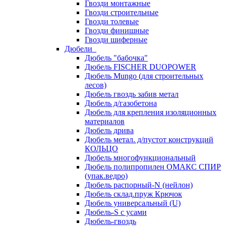
Гвозди монтажные
Гвозди строительные
Гвозди толевые
Гвозди финишные
Гвозди шиферные
Дюбели
Дюбель "бабочка"
Дюбель FISCHER DUOPOWER
Дюбель Mungo (для строительных
лесов)
Дюбель гвоздь забив метал
Дюбель д/газобетона
Дюбель для крепления изоляционных
материалов
Дюбель дрива
Дюбель метал. д/пустот конструкций
КОЛЬЦО
Дюбель многофункциональный
Дюбель полипропилен ОМАКС СПИР
(упак.ведро)
Дюбель распорный-N (нейлон)
Дюбель склад.пруж Крючок
Дюбель универсальный (U)
Дюбель-S с усами
Дюбель-гвоздь