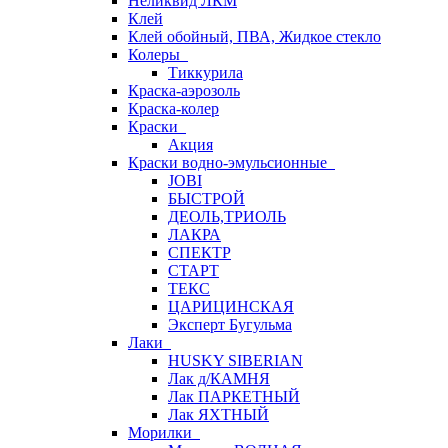
Неликвид ЛКМ
Клей
Клей обойный, ПВА, Жидкое стекло
Колеры
Тиккурила
Краска-аэрозоль
Краска-колер
Краски
Акция
Краски водно-эмульсионные
JOBI
БЫСТРОЙ
ДЕОЛЬ,ТРИОЛЬ
ЛАКРА
СПЕКТР
СТАРТ
ТЕКС
ЦАРИЦИНСКАЯ
Эксперт Бугульма
Лаки
HUSKY SIBERIAN
Лак д/КАМНЯ
Лак ПАРКЕТНЫЙ
Лак ЯХТНЫЙ
Морилки