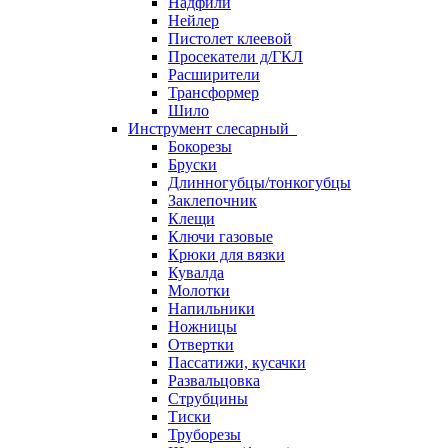
Надфили
Нейлер
Пистолет клеевой
Просекатели д/ГКЛ
Расширители
Трансформер
Шило
Инструмент слесарный
Бокорезы
Бруски
Длинногубцы/тонкогубцы
Заклепочник
Клещи
Ключи газовые
Крюки для вязки
Кувалда
Молотки
Напильники
Ножницы
Отвертки
Пассатижи, кусачки
Развальцовка
Струбцины
Тиски
Труборезы