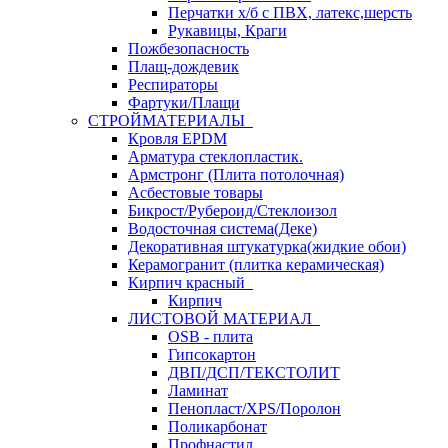
Перчатки х/б с ПВХ, латекс,шерсть
Рукавицы, Краги
Пожбезопасность
Плащ-дождевик
Респираторы
Фартуки/Плащи
СТРОЙМАТЕРИАЛЫ
Кровля ЕРDM
Арматура стеклопластик.
Армстронг (Плита потолочная)
Асбестовые товары
Бикрост/Рубероид/Стеклоизол
Водосточная система(Деке)
Декоративная штукатурка(жидкие обои)
Керамогранит (плитка керамическая)
Кирпич красный
Кирпич
ЛИСТОВОЙ МАТЕРИАЛ
OSB - плита
Гипсокартон
ДВП/ДСП/ТЕКСТОЛИТ
Ламинат
Пенопласт/XPS/Поролон
Поликарбонат
Профнастил