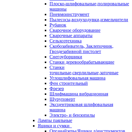
Плоско-шлифовальные,полировальные
машины
Пневмоинструмент
Пылесосы,воздуходувки,измельчители
Рубанок
Сварочное оборудование
Сварочные аппараты
Сельхозтехника
Скобозабиватель, Заклепочник,
Гвоздезабивной пистолет
Снегоуборщики
Станки деревообрабатывающие
Станки
точильные,сверлильные,заточные
Углошлифовальная машина
Фен строительный
Фрезер
Шлифмашина вибрационная
Шуруповерт
Эксцентриковая шлифовальная
машина
Электро- и бензопилы
Лампы паяльные
Ящики и сумки
Органайзеры/Ящики д/инструментов