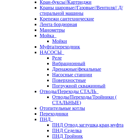
Кран-буксы//Картриджи
Краны шаровые//Газовые//Вентиля// Д/
стиральной машины
Крепежи сантехнические
Лента бордюрная
Манометры
Мойка
Мойки
Муфта/переходник
НАСОСЫ
Реле
Вибрационный
Дренажные/фекальные
Насосные станции
Поверхностные
Погружной скважинный
Отводы/Переходы СТАЛЬ
Отводы/Переходы/Тройники (
СТАЛЬНЫЕ)
Отопительные котлы
Переходники
ПНД
ПНД Отвод,заглушка,кран,муфта
ПНД Седелка
ПНД Тройник