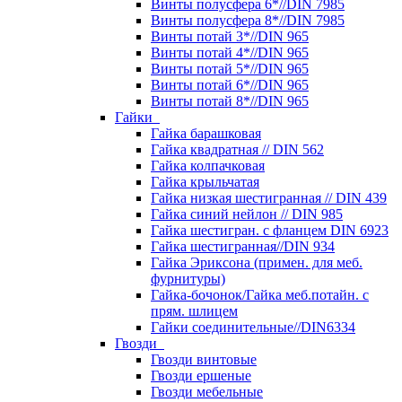
Винты полусфера 6*//DIN 7985
Винты полусфера 8*//DIN 7985
Винты потай 3*//DIN 965
Винты потай 4*//DIN 965
Винты потай 5*//DIN 965
Винты потай 6*//DIN 965
Винты потай 8*//DIN 965
Гайки
Гайка барашковая
Гайка квадратная // DIN 562
Гайка колпачковая
Гайка крыльчатая
Гайка низкая шестигранная // DIN 439
Гайка синий нейлон // DIN 985
Гайка шестигран. с фланцем DIN 6923
Гайка шестигранная//DIN 934
Гайка Эриксона (примен. для меб.
фурнитуры)
Гайка-бочонок/Гайка меб.потайн. с
прям. шлицем
Гайки соединительные//DIN6334
Гвозди
Гвозди винтовые
Гвозди ершеные
Гвозди мебельные