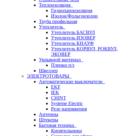
Теплоизоляция
Гидропароизоляция
Изолон/Фольгоизолон
Труба профильная
Утеплитель
Утеплитель БАСВУЛ
Утеплитель ИЗОВЕР
Утеплитель КНАУФ
Утеплитель КОРВУЛ, РОКВУЛ,
ЭКОВЕР
Укрывной материал
Пленки п/э
Швеллер
ЭЛЕКТРОТОВАРЫ
Автоматические выключатели
EKF
IEK
CHINT
Systeme Electric
Реле напряжения
Антенны
Штекеры
Бытовая техника
Кипятильники