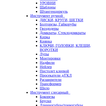
УРОВНИ
Шаблоны
Штангенциркуль
Инструмент ручной
ДИСКИ, КРУГИ, ЩЕТКИ
Болторезы, Гайкорубы
Гвоздодеры
Домкраты, Стеклодомкраты
Кирка
Киянка
КЛЮЧИ, ГОЛОВКИ, КЛЕЩИ,
ВОРОТКИ
Лупы
Монтировки
Надфили
Нейлер
Пистолет клеевой
Просекатели д/ГКЛ
Расширители
Трансформер
Шило
Инструмент слесарный
Бокорезы
Бруски
Длинногубцы/тонкогубцы