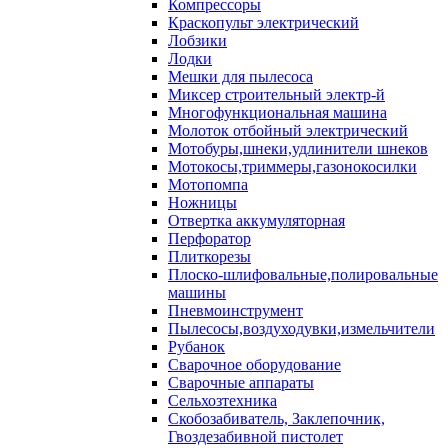
Компрессоры
Краскопульт электрический
Лобзики
Лодки
Мешки для пылесоса
Миксер строительный электр-й
Многофункциональная машина
Молоток отбойный электрический
Мотобуры,шнеки,удлинители шнеков
Мотокосы,триммеры,газонокосилки
Мотопомпа
Ножницы
Отвертка аккумуляторная
Перфоратор
Плиткорезы
Плоско-шлифовальные,полировальные
машины
Пневмоинструмент
Пылесосы,воздуходувки,измельчители
Рубанок
Сварочное оборудование
Сварочные аппараты
Сельхозтехника
Скобозабиватель, Заклепочник,
Гвоздезабивной пистолет