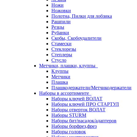
Ножи
Ножовки
Полотна, Пилки для лобзика
Рашпили
Резцы
Рубанки
Скобы, Скобоудалители
Стамески
Стеклорезы
Степлеры
Стусло
Метчики, плашки, клуппы
Клуппы
Метчики
Плашка
Плашкодержатели/Метчикодержатели
Наборы в ассортименте
Наборы ключей ВОЛАТ
Наборы ключей ПРО СТАРТУЛ
Наборы отверток ВОЛАТ
Наборы STURM
Наборы бит/насадок/адаптеров
Наборы борфрез,фрез
Наборы головок