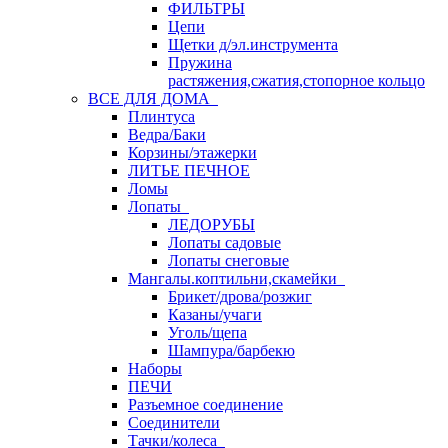
ФИЛЬТРЫ
Цепи
Щетки д/эл.инструмента
Пружина
растяжения,сжатия,стопорное кольцо
ВСЕ ДЛЯ ДОМА
Плинтуса
Ведра/Баки
Корзины/этажерки
ЛИТЬЕ ПЕЧНОЕ
Ломы
Лопаты
ЛЕДОРУБЫ
Лопаты садовые
Лопаты снеговые
Мангалы.коптильни,скамейки
Брикет/дрова/розжиг
Казаны/учаги
Уголь/щепа
Шампура/барбекю
Наборы
ПЕЧИ
Разъемное соединение
Соединители
Тачки/колеса