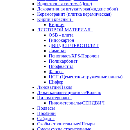
Водосточная система(Деке)
Декоративная штукатурка(жидкие обои)
Керамогранит (плитка керамическая)
Кирпич красный
Кирпич
ЛИСТОВОЙ МАТЕРИАЛ
OSB - плита
Гипсокартон
ДВП/ДСП/ТЕКСТОЛИТ
Ламинат
Пенопласт/XPS/Поролон
Поликарбонат
Профнастил
Фанера
ЦСП (Цементно-стружечные плиты)
Шифер
Льноватин/Пакля
Люки канализационные/Кольцо
Пиломатериалы
Пиломатериалы/СЕНДВИЧ
Подвесы
Профили
Сайдинг
Скобы строительные/Штыри
Смеси сухие строительные