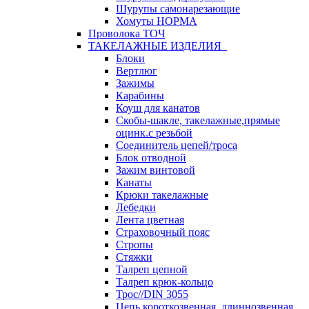
Шурупы самонарезающие
Хомуты НОРМА
Проволока ТОЧ
ТАКЕЛАЖНЫЕ ИЗДЕЛИЯ
Блоки
Вертлюг
Зажимы
Карабины
Коуш для канатов
Скобы-шакле, такелажные,прямые
оцинк.с резьбой
Соединитель цепей/троса
Блок отводной
Зажим винтовой
Канаты
Крюки такелажные
Лебедки
Лента цветная
Страховочный пояс
Стропы
Стяжки
Талреп цепной
Талреп крюк-кольцо
Трос//DIN 3055
Цепь короткозвенная, длиннозвенная