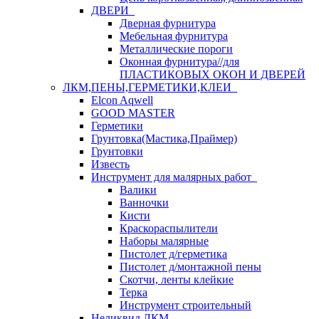
ДВЕРИ
Дверная фурнитура
Мебельная фурнитура
Металлические пороги
Оконная фурнитура//для
ПЛАСТИКОВЫХ ОКОН И ДВЕРЕЙ
ЛКМ,ПЕНЫ,ГЕРМЕТИКИ,КЛЕИ
Elcon Aqwell
GOOD MASTER
Герметики
Грунтовка(Мастика,Праймер)
Грунтовки
Известь
Инструмент для малярных работ
Валики
Ванночки
Кисти
Краскораспылители
Наборы малярные
Пистолет д/герметика
Пистолет д/монтажной пены
Скотчи, ленты клейкие
Терка
Инструмент строительный
Неликвид ЛКМ