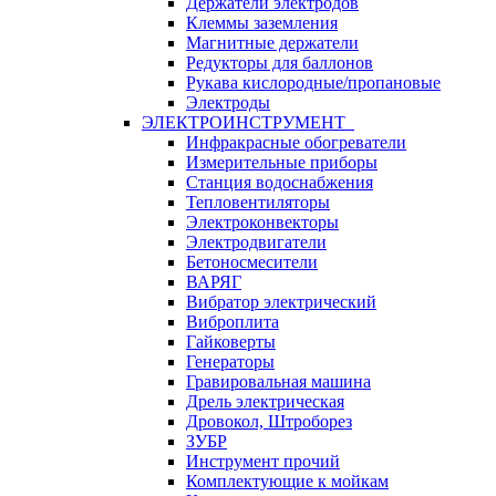
Держатели электродов
Клеммы заземления
Магнитные держатели
Редукторы для баллонов
Рукава кислородные/пропановые
Электроды
ЭЛЕКТРОИНСТРУМЕНТ
Инфракрасные обогреватели
Измерительные приборы
Станция водоснабжения
Тепловентиляторы
Электроконвекторы
Электродвигатели
Бетоносмесители
ВАРЯГ
Вибратор электрический
Виброплита
Гайковерты
Генераторы
Гравировальная машина
Дрель электрическая
Дровокол, Штроборез
ЗУБР
Инструмент прочий
Комплектующие к мойкам