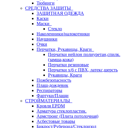
Тюбинги
СРЕДСТВА ЗАЩИТЫ
ЗАЩИТНАЯ ОДЕЖДА
Каски
Маски
Стекло
Наколенники/налокотники
Наушники
Очки
Перчатки, Рукавицы, Краги
Перчатки нейлон полиуретан,спилк.
(замша,кожа)
Перчатки резиновые
Перчатки х/б с ПВХ, латекс,шерсть
Рукавицы, Краги
Пожбезопасность
Плащ-дождевик
Респираторы
Фартуки/Плащи
СТРОЙМАТЕРИАЛЫ
Кровля ЕРDM
Арматура стеклопластик.
Армстронг (Плита потолочная)
Асбестовые товары
Бикрост/Рубероид/Стеклоизол