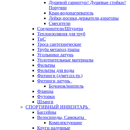
Душевой гарнитур// Душевые стойки//
Поручни
Кран-водонагреватель
Лейки,носики,держатели,аэраторы
Смесители
Соединители/Штуцера
Теплоизоляция для труб
ТиС
Троса сантехнические
Труба метапол,трапы
Угольники латунь
Уплотнительные материалы
Фильтры
Фильтры для воды
Фитинги (д/мет.пл.тр.)
Фитинги латунь
Бочонок/ниппель
Фланцы
Футорки
Шланги
СПОРТИВНЫЙ ИНВЕНТАРЬ
Бассейны
Велосипеды, Самокаты
Комплектующие
Круги надувные