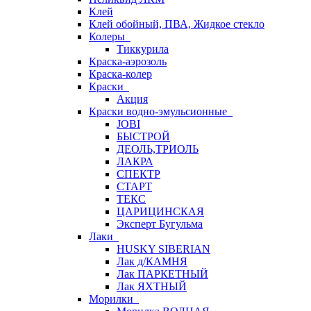
Клей
Клей обойный, ПВА, Жидкое стекло
Колеры
Тиккурила
Краска-аэрозоль
Краска-колер
Краски
Акция
Краски водно-эмульсионные
JOBI
БЫСТРОЙ
ДЕОЛЬ,ТРИОЛЬ
ЛАКРА
СПЕКТР
СТАРТ
ТЕКС
ЦАРИЦИНСКАЯ
Эксперт Бугульма
Лаки
HUSKY SIBERIAN
Лак д/КАМНЯ
Лак ПАРКЕТНЫЙ
Лак ЯХТНЫЙ
Морилки