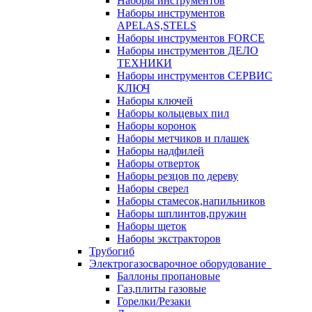
Наборы инструментов
Наборы инструментов
APELAS,STELS
Наборы инструментов FORCE
Наборы инструментов ДЕЛО
ТЕХНИКИ
Наборы инструментов СЕРВИС
КЛЮЧ
Наборы ключей
Наборы кольцевых пил
Наборы коронок
Наборы метчиков и плашек
Наборы надфилей
Наборы отверток
Наборы резцов по дереву
Наборы сверел
Наборы стамесок,напильников
Наборы шплинтов,пружин
Наборы щеток
Наборы экстракторов
Трубогиб
Электрогазосварочное оборудование
Баллоны пропановые
Газ,плиты газовые
Горелки/Резаки