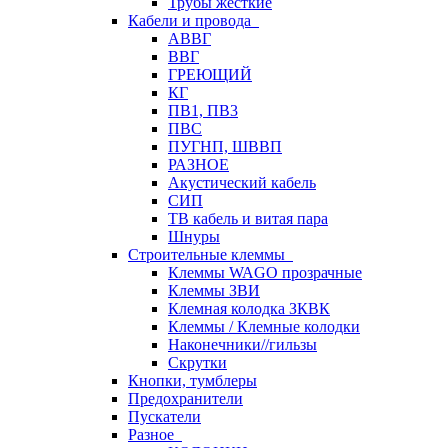
Трубы жесткие
Кабели и провода
АВВГ
ВВГ
ГРЕЮЩИЙ
КГ
ПВ1, ПВ3
ПВС
ПУГНП, ШВВП
РАЗНОЕ
Акустический кабель
СИП
ТВ кабель и витая пара
Шнуры
Строительные клеммы
Клеммы WAGO прозрачные
Клеммы ЗВИ
Клемная колодка ЗКВК
Клеммы / Клемные колодки
Наконечники//гильзы
Скрутки
Кнопки, тумблеры
Предохранители
Пускатели
Разное