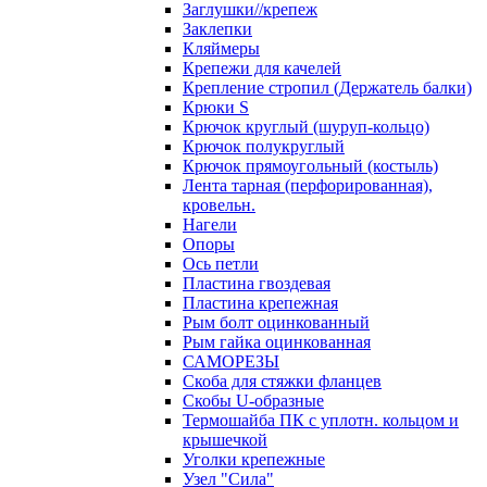
Заглушки//крепеж
Заклепки
Кляймеры
Крепежи для качелей
Крепление стропил (Держатель балки)
Крюки S
Крючок круглый (шуруп-кольцо)
Крючок полукруглый
Крючок прямоугольный (костыль)
Лента тарная (перфорированная),
кровельн.
Нагели
Опоры
Ось петли
Пластина гвоздевая
Пластина крепежная
Рым болт оцинкованный
Рым гайка оцинкованная
САМОРЕЗЫ
Скоба для стяжки фланцев
Скобы U-образные
Термошайба ПК с уплотн. кольцом и
крышечкой
Уголки крепежные
Узел "Сила"