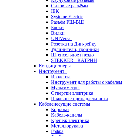
Каучуковые разъёмы
Силовые разъёмы
IEK
Systeme Electric
Разъём РШ-ВШ
Блоки
Вилки
UNIVersal
Розетка на Дин-рейку
Удлинители, тройники
Штепсельное гнездо
STEKKER - КАТРИН
Кондиционеры
Инструмент
Изолента
Инструмент для работы с кабелем
Мультиметры
Отвертки электрика
Паяльные принадлежности
Кабеленесущие системы
Коробки
Кабель-каналы
Крепеж электрика
Металлорукава
Гофра