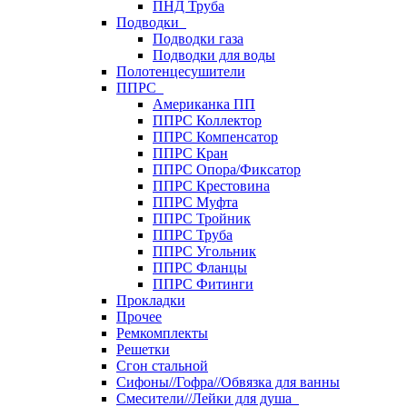
ПНД Труба
Подводки
Подводки газа
Подводки для воды
Полотенцесушители
ППРС
Американка ПП
ППРС Коллектор
ППРС Компенсатор
ППРС Кран
ППРС Опора/Фиксатор
ППРС Крестовина
ППРС Муфта
ППРС Тройник
ППРС Труба
ППРС Угольник
ППРС Фланцы
ППРС Фитинги
Прокладки
Прочее
Ремкомплекты
Решетки
Сгон стальной
Сифоны//Гофра//Обвязка для ванны
Смесители//Лейки для душа