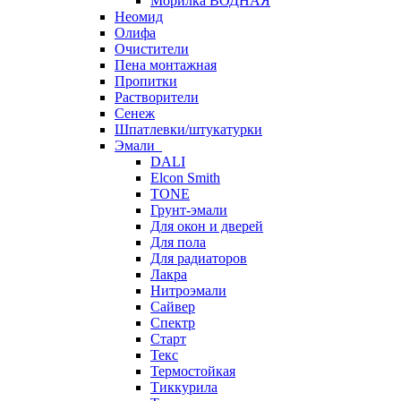
Морилка ВОДНАЯ
Неомид
Олифа
Очистители
Пена монтажная
Пропитки
Растворители
Сенеж
Шпатлевки/штукатурки
Эмали
DALI
Elcon Smith
TONE
Грунт-эмали
Для окон и дверей
Для пола
Для радиаторов
Лакра
Нитроэмали
Сайвер
Спектр
Старт
Текс
Термостойкая
Тиккурила