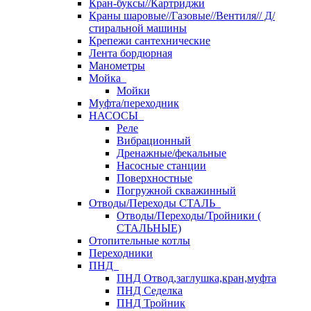
Кран-буксы//Картриджи
Краны шаровые//Газовые//Вентиля// Д/
стиральной машины
Крепежи сантехнические
Лента бордюрная
Манометры
Мойка
Мойки
Муфта/переходник
НАСОСЫ
Реле
Вибрационный
Дренажные/фекальные
Насосные станции
Поверхностные
Погружной скважинный
Отводы/Переходы СТАЛЬ
Отводы/Переходы/Тройники (
СТАЛЬНЫЕ)
Отопительные котлы
Переходники
ПНД
ПНД Отвод,заглушка,кран,муфта
ПНД Седелка
ПНД Тройник