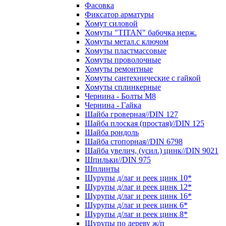
Фасовка
Фиксатор арматуры
Хомут силовой
Хомуты "TITAN" бабочка нерж.
Хомуты метал.с ключом
Хомуты пластмассовые
Хомуты проволочные
Хомуты ремонтные
Хомуты сантехнические с гайкой
Хомуты сплинкерные
Чернина - Болты М8
Чернина - Гайка
Шайба гроверная//DIN 127
Шайба плоская (простая)//DIN 125
Шайба рондоль
Шайба стопорная//DIN 6798
Шайба увелич, (усил.) цинк//DIN 9021
Шпильки//DIN 975
Шплинты
Шурупы д/лаг и реек цинк 10*
Шурупы д/лаг и реек цинк 12*
Шурупы д/лаг и реек цинк 16*
Шурупы д/лаг и реек цинк 6*
Шурупы д/лаг и реек цинк 8*
Шурупы по дереву ж/п