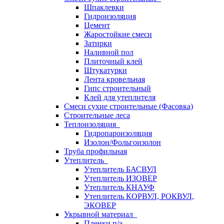
Шпаклевки
Гидроизоляция
Цемент
Жаростойкие смеси
Затирки
Наливной пол
Плиточный клей
Штукатурки
Лента кровельная
Гипс строительный
Клей для утеплителя
Смеси сухие строительные (Фасовка)
Строительные леса
Теплоизоляция
Гидропароизоляция
Изолон/Фольгоизолон
Труба профильная
Утеплитель
Утеплитель БАСВУЛ
Утеплитель ИЗОВЕР
Утеплитель КНАУФ
Утеплитель КОРВУЛ, РОКВУЛ,
ЭКОВЕР
Укрывной материал
Пленки п/э