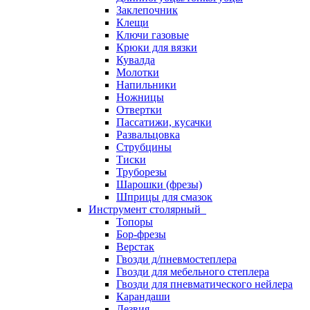
Заклепочник
Клещи
Ключи газовые
Крюки для вязки
Кувалда
Молотки
Напильники
Ножницы
Отвертки
Пассатижи, кусачки
Развальцовка
Струбцины
Тиски
Труборезы
Шарошки (фрезы)
Шприцы для смазок
Инструмент столярный
Топоры
Бор-фрезы
Верстак
Гвозди д/пневмостеплера
Гвозди для мебельного степлера
Гвозди для пневматического нейлера
Карандаши
Лезвия