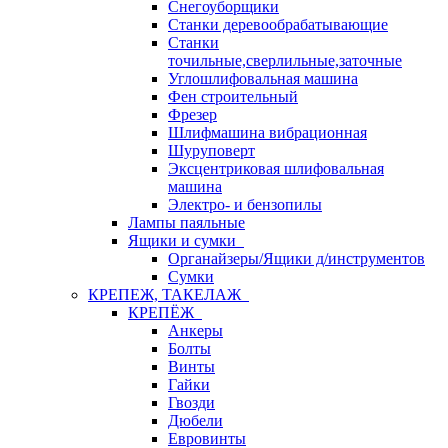
Снегоуборщики
Станки деревообрабатывающие
Станки
точильные,сверлильные,заточные
Углошлифовальная машина
Фен строительный
Фрезер
Шлифмашина вибрационная
Шуруповерт
Эксцентриковая шлифовальная
машина
Электро- и бензопилы
Лампы паяльные
Ящики и сумки
Органайзеры/Ящики д/инструментов
Сумки
КРЕПЕЖ, ТАКЕЛАЖ
КРЕПЁЖ
Анкеры
Болты
Винты
Гайки
Гвозди
Дюбели
Евровинты