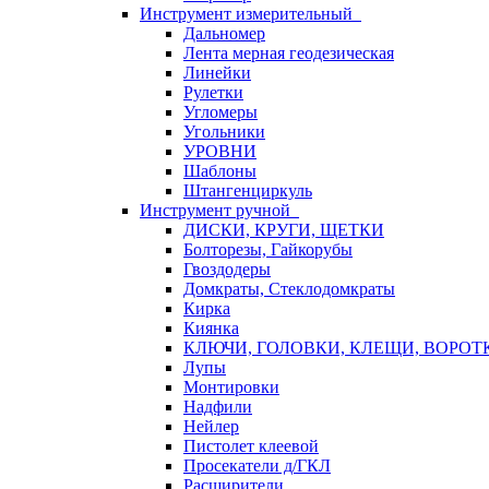
Инструмент измерительный
Дальномер
Лента мерная геодезическая
Линейки
Рулетки
Угломеры
Угольники
УРОВНИ
Шаблоны
Штангенциркуль
Инструмент ручной
ДИСКИ, КРУГИ, ЩЕТКИ
Болторезы, Гайкорубы
Гвоздодеры
Домкраты, Стеклодомкраты
Кирка
Киянка
КЛЮЧИ, ГОЛОВКИ, КЛЕЩИ, ВОРОТ
Лупы
Монтировки
Надфили
Нейлер
Пистолет клеевой
Просекатели д/ГКЛ
Расширители