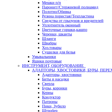
Мешки п/п
Паронит//Стержневой полиамид
Полотно/Обивка
Резина пористая//Техпластина
Средства от грызунов и вредителей
Уплотнитель оконный
Цветочные горшки,кашпо
Черенки, шканты
Шланги
Швабры
Хоз.товары
Сушилки для белья
Умывальники
Ящики почтовые
ИНСТРУМЕНТ, ОБОРУДОВАНИЕ
АДАПТОРЫ, ХВОСТОВИКИ, БУРЫ, ПЕРЕ
Адапторы, хвостовики
Биты и насадки
Сверла
Буры, коронки
Керны
Кондуктор
Патроны
Пики, Зубило
Штробер