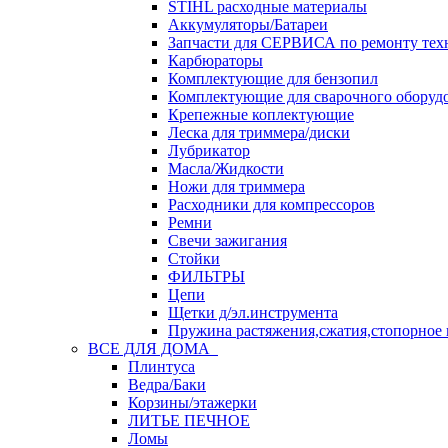
STIHL расходные материалы
Аккумуляторы/Батареи
Запчасти для СЕРВИСА по ремонту тех
Карбюраторы
Комплектующие для бензопил
Комплектующие для сварочного оборуд
Крепежные коплектующие
Леска для триммера/диски
Лубрикатор
Масла/Жидкости
Ножи для триммера
Расходники для компрессоров
Ремни
Свечи зажигания
Стойки
ФИЛЬТРЫ
Цепи
Щетки д/эл.инструмента
Пружина растяжения,сжатия,стопорное 
ВСЕ ДЛЯ ДОМА
Плинтуса
Ведра/Баки
Корзины/этажерки
ЛИТЬЕ ПЕЧНОЕ
Ломы