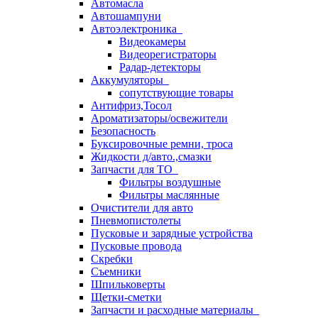
Автомасла
Автошампуни
Автоэлектроника
Видеокамеры
Видеорегистраторы
Радар-детекторы
Аккумуляторы
сопутствующие товары
Антифриз,Тосол
Ароматизаторы/освежители
Безопасность
Буксировочные ремни, троса
Жидкости д/авто.,смазки
Запчасти для ТО
Фильтры воздушные
Фильтры маслянные
Очистители для авто
Пневмопистолеты
Пусковые и зарядные устройства
Пусковые провода
Скребки
Съемники
Шпильковерты
Щетки-сметки
Запчасти и расходные материалы