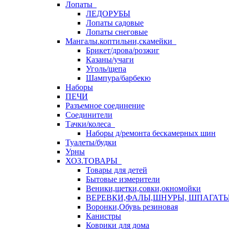
Лопаты
ЛЕДОРУБЫ
Лопаты садовые
Лопаты снеговые
Мангалы.коптильни,скамейки
Брикет/дрова/розжиг
Казаны/учаги
Уголь/щепа
Шампура/барбекю
Наборы
ПЕЧИ
Разъемное соединение
Соединители
Тачки/колеса
Наборы д/ремонта бескамерных шин
Туалеты/будки
Урны
ХОЗ.ТОВАРЫ
Товары для детей
Бытовые измерители
Веники,щетки,совки,окномойки
ВЕРЕВКИ,ФАЛЫ,ШНУРЫ, ШПАГАТ
Воронки,Обувь резиновая
Канистры
Коврики для дома