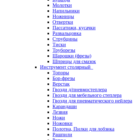
Молотки
Напильники
Ножницы
Отвертки
Пассатижи, кусачки
Развальцовка
Струбцины
Тиски
Труборезы
Шарошки (фрезы)
Шприцы для смазок
Инструмент столярный
Топоры
Бор-фрезы
Верстак
Гвозди д/пневмостеплера
Гвозди для мебельного степлера
Гвозди для пневматического нейлера
Карандаши
Лезвия
Ножи
Ножовки
Полотна, Пилки для лобзика
Рашпили