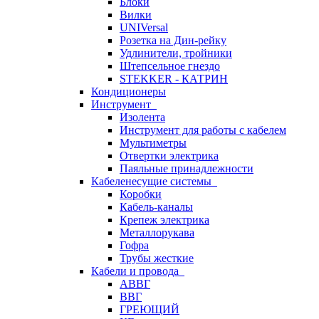
Блоки
Вилки
UNIVersal
Розетка на Дин-рейку
Удлинители, тройники
Штепсельное гнездо
STEKKER - КАТРИН
Кондиционеры
Инструмент
Изолента
Инструмент для работы с кабелем
Мультиметры
Отвертки электрика
Паяльные принадлежности
Кабеленесущие системы
Коробки
Кабель-каналы
Крепеж электрика
Металлорукава
Гофра
Трубы жесткие
Кабели и провода
АВВГ
ВВГ
ГРЕЮЩИЙ