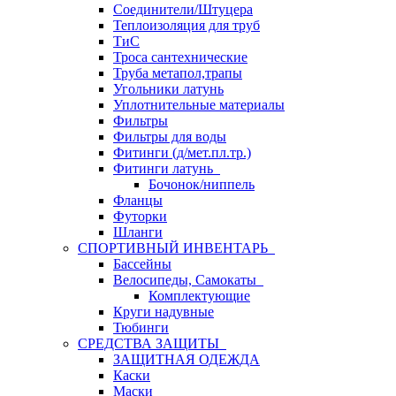
Соединители/Штуцера
Теплоизоляция для труб
ТиС
Троса сантехнические
Труба метапол,трапы
Угольники латунь
Уплотнительные материалы
Фильтры
Фильтры для воды
Фитинги (д/мет.пл.тр.)
Фитинги латунь
Бочонок/ниппель
Фланцы
Футорки
Шланги
СПОРТИВНЫЙ ИНВЕНТАРЬ
Бассейны
Велосипеды, Самокаты
Комплектующие
Круги надувные
Тюбинги
СРЕДСТВА ЗАЩИТЫ
ЗАЩИТНАЯ ОДЕЖДА
Каски
Маски