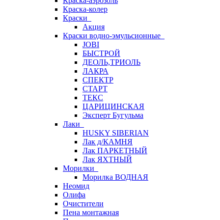
Краска-аэрозоль
Краска-колер
Краски
Акция
Краски водно-эмульсионные
JOBI
БЫСТРОЙ
ДЕОЛЬ,ТРИОЛЬ
ЛАКРА
СПЕКТР
СТАРТ
ТЕКС
ЦАРИЦИНСКАЯ
Эксперт Бугульма
Лаки
HUSKY SIBERIAN
Лак д/КАМНЯ
Лак ПАРКЕТНЫЙ
Лак ЯХТНЫЙ
Морилки
Морилка ВОДНАЯ
Неомид
Олифа
Очистители
Пена монтажная