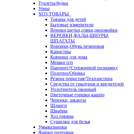
Туалеты/будки
Урны
ХОЗ.ТОВАРЫ
Товары для детей
Бытовые измерители
Веники,щетки,совки,окномойки
ВЕРЕВКИ,ФАЛЫ,ШНУРЫ,
ШПАГАТЫ
Воронки,Обувь резиновая
Канистры
Коврики для дома
Мешки п/п
Паронит//Стержневой полиамид
Полотно/Обивка
Резина пористая//Техпластина
Средства от грызунов и вредителей
Уплотнитель оконный
Цветочные горшки,кашпо
Черенки, шканты
Шланги
Швабры
Хоз.товары
Сушилки для белья
Умывальники
Ящики почтовые