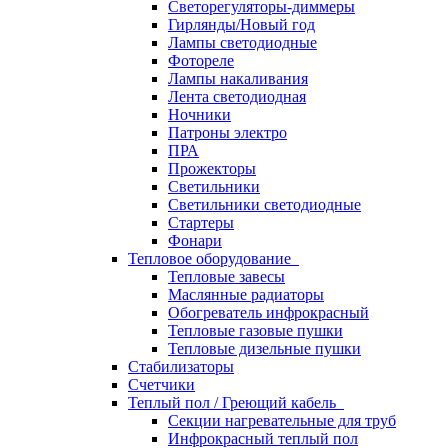
Светорегуляторы-диммеры
Гирлянды/Новый год
Лампы светодиодные
Фотореле
Лампы накаливания
Лента светодиодная
Ночники
Патроны электро
ПРА
Прожекторы
Светильники
Светильники светодиодные
Стартеры
Фонари
Тепловое оборудование
Тепловые завесы
Маслянные радиаторы
Обогреватель инфрокрасный
Тепловые газовые пушки
Тепловые дизельные пушки
Стабилизаторы
Счетчики
Теплый пол / Греющий кабель
Секции нагревательные для труб
Инфрокрасный теплый пол