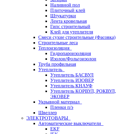
Наливной пол
Плиточный клей
Штукатурки
Лента кровельная
Гипс строительный
Клей для утеплителя
Смеси сухие строительные (Фасовка)
Строительные леса
Теплоизоляция
Гидропароизоляция
Изолон/Фольгоизолон
Труба профильная
Утеплитель
Утеплитель БАСВУЛ
Утеплитель ИЗОВЕР
Утеплитель КНАУФ
Утеплитель КОРВУЛ, РОКВУЛ,
ЭКОВЕР
Укрывной материал
Пленки п/э
Швеллер
ЭЛЕКТРОТОВАРЫ
Автоматические выключатели
EKF