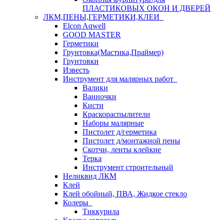
ПЛАСТИКОВЫХ ОКОН И ДВЕРЕЙ
ЛКМ,ПЕНЫ,ГЕРМЕТИКИ,КЛЕИ
Elcon Aqwell
GOOD MASTER
Герметики
Грунтовка(Мастика,Праймер)
Грунтовки
Известь
Инструмент для малярных работ
Валики
Ванночки
Кисти
Краскораспылители
Наборы малярные
Пистолет д/герметика
Пистолет д/монтажной пены
Скотчи, ленты клейкие
Терка
Инструмент строительный
Неликвид ЛКМ
Клей
Клей обойный, ПВА, Жидкое стекло
Колеры
Тиккурила