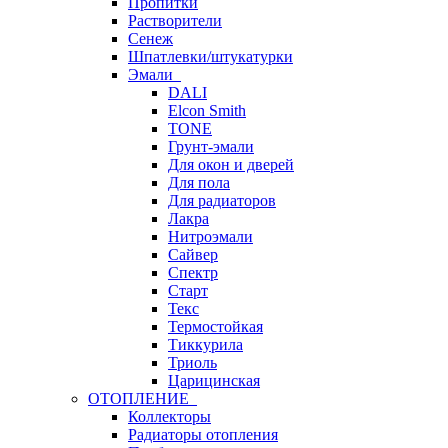
Пропитки
Растворители
Сенеж
Шпатлевки/штукатурки
Эмали
DALI
Elcon Smith
TONE
Грунт-эмали
Для окон и дверей
Для пола
Для радиаторов
Лакра
Нитроэмали
Сайвер
Спектр
Старт
Текс
Термостойкая
Тиккурила
Триоль
Царицинская
ОТОПЛЕНИЕ
Коллекторы
Радиаторы отопления