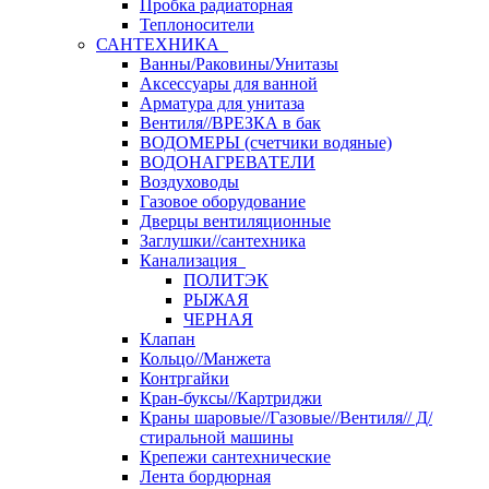
Пробка радиаторная
Теплоносители
САНТЕХНИКА
Ванны/Раковины/Унитазы
Аксессуары для ванной
Арматура для унитаза
Вентиля//ВРЕЗКА в бак
ВОДОМЕРЫ (счетчики водяные)
ВОДОНАГРЕВАТЕЛИ
Воздуховоды
Газовое оборудование
Дверцы вентиляционные
Заглушки//сантехника
Канализация
ПОЛИТЭК
РЫЖАЯ
ЧЕРНАЯ
Клапан
Кольцо//Манжета
Контргайки
Кран-буксы//Картриджи
Краны шаровые//Газовые//Вентиля// Д/
стиральной машины
Крепежи сантехнические
Лента бордюрная