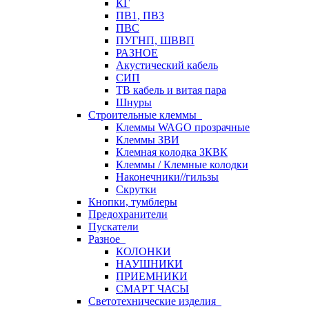
КГ
ПВ1, ПВ3
ПВС
ПУГНП, ШВВП
РАЗНОЕ
Акустический кабель
СИП
ТВ кабель и витая пара
Шнуры
Строительные клеммы
Клеммы WAGO прозрачные
Клеммы ЗВИ
Клемная колодка ЗКВК
Клеммы / Клемные колодки
Наконечники//гильзы
Скрутки
Кнопки, тумблеры
Предохранители
Пускатели
Разное
КОЛОНКИ
НАУШНИКИ
ПРИЕМНИКИ
СМАРТ ЧАСЫ
Светотехнические изделия