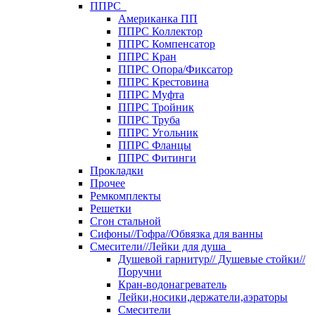
ППРС
Американка ПП
ППРС Коллектор
ППРС Компенсатор
ППРС Кран
ППРС Опора/Фиксатор
ППРС Крестовина
ППРС Муфта
ППРС Тройник
ППРС Труба
ППРС Угольник
ППРС Фланцы
ППРС Фитинги
Прокладки
Прочее
Ремкомплекты
Решетки
Сгон стальной
Сифоны//Гофра//Обвязка для ванны
Смесители//Лейки для душа
Душевой гарнитур// Душевые стойки//
Поручни
Кран-водонагреватель
Лейки,носики,держатели,аэраторы
Смесители