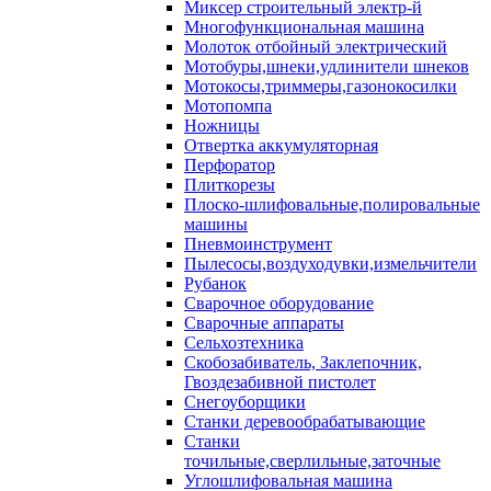
Миксер строительный электр-й
Многофункциональная машина
Молоток отбойный электрический
Мотобуры,шнеки,удлинители шнеков
Мотокосы,триммеры,газонокосилки
Мотопомпа
Ножницы
Отвертка аккумуляторная
Перфоратор
Плиткорезы
Плоско-шлифовальные,полировальные
машины
Пневмоинструмент
Пылесосы,воздуходувки,измельчители
Рубанок
Сварочное оборудование
Сварочные аппараты
Сельхозтехника
Скобозабиватель, Заклепочник,
Гвоздезабивной пистолет
Снегоуборщики
Станки деревообрабатывающие
Станки
точильные,сверлильные,заточные
Углошлифовальная машина