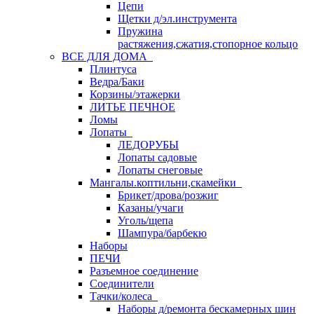
Цепи
Щетки д/эл.инструмента
Пружина
растяжения,сжатия,стопорное кольцо
ВСЕ ДЛЯ ДОМА
Плинтуса
Ведра/Баки
Корзины/этажерки
ЛИТЬЕ ПЕЧНОЕ
Ломы
Лопаты
ЛЕДОРУБЫ
Лопаты садовые
Лопаты снеговые
Мангалы.коптильни,скамейки
Брикет/дрова/розжиг
Казаны/учаги
Уголь/щепа
Шампура/барбекю
Наборы
ПЕЧИ
Разъемное соединение
Соединители
Тачки/колеса
Наборы д/ремонта бескамерных шин