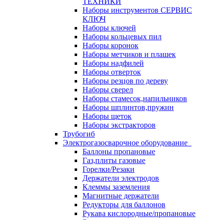
ТЕХНИКИ
Наборы инструментов СЕРВИС
КЛЮЧ
Наборы ключей
Наборы кольцевых пил
Наборы коронок
Наборы метчиков и плашек
Наборы надфилей
Наборы отверток
Наборы резцов по дереву
Наборы сверел
Наборы стамесок,напильников
Наборы шплинтов,пружин
Наборы щеток
Наборы экстракторов
Трубогиб
Электрогазосварочное оборудование
Баллоны пропановые
Газ,плиты газовые
Горелки/Резаки
Держатели электродов
Клеммы заземления
Магнитные держатели
Редукторы для баллонов
Рукава кислородные/пропановые