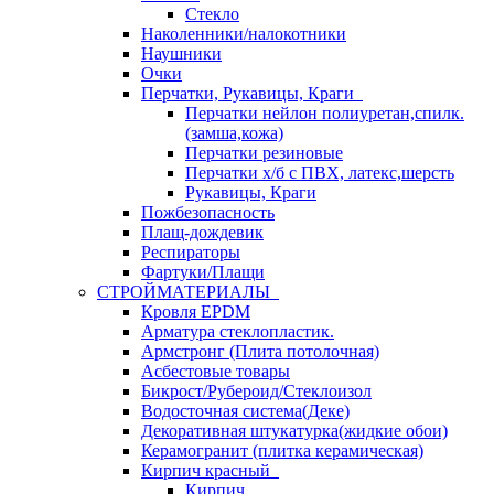
Стекло
Наколенники/налокотники
Наушники
Очки
Перчатки, Рукавицы, Краги
Перчатки нейлон полиуретан,спилк.
(замша,кожа)
Перчатки резиновые
Перчатки х/б с ПВХ, латекс,шерсть
Рукавицы, Краги
Пожбезопасность
Плащ-дождевик
Респираторы
Фартуки/Плащи
СТРОЙМАТЕРИАЛЫ
Кровля ЕРDM
Арматура стеклопластик.
Армстронг (Плита потолочная)
Асбестовые товары
Бикрост/Рубероид/Стеклоизол
Водосточная система(Деке)
Декоративная штукатурка(жидкие обои)
Керамогранит (плитка керамическая)
Кирпич красный
Кирпич