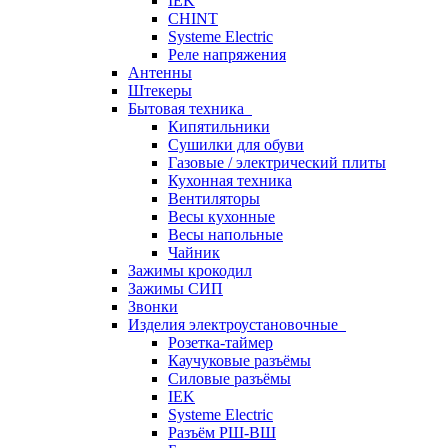
IEK
CHINT
Systeme Electric
Реле напряжения
Антенны
Штекеры
Бытовая техника
Кипятильники
Сушилки для обуви
Газовые / электрический плиты
Кухонная техника
Вентиляторы
Весы кухонные
Весы напольные
Чайник
Зажимы крокодил
Зажимы СИП
Звонки
Изделия электроустановочные
Розетка-таймер
Каучуковые разъёмы
Силовые разъёмы
IEK
Systeme Electric
Разъём РШ-ВШ