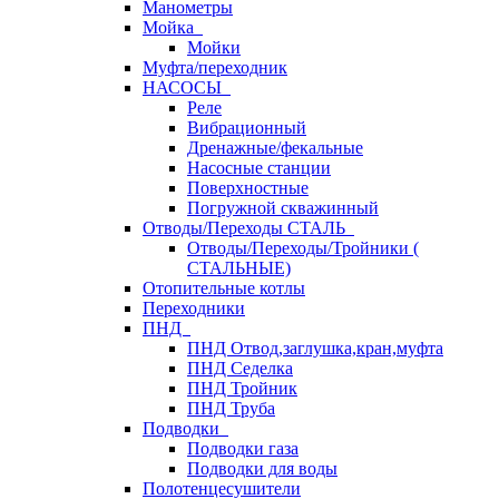
Манометры
Мойка
Мойки
Муфта/переходник
НАСОСЫ
Реле
Вибрационный
Дренажные/фекальные
Насосные станции
Поверхностные
Погружной скважинный
Отводы/Переходы СТАЛЬ
Отводы/Переходы/Тройники (
СТАЛЬНЫЕ)
Отопительные котлы
Переходники
ПНД
ПНД Отвод,заглушка,кран,муфта
ПНД Седелка
ПНД Тройник
ПНД Труба
Подводки
Подводки газа
Подводки для воды
Полотенцесушители