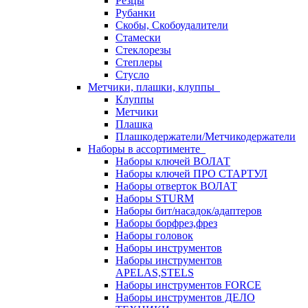
Резцы
Рубанки
Скобы, Скобоудалители
Стамески
Стеклорезы
Степлеры
Стусло
Метчики, плашки, клуппы
Клуппы
Метчики
Плашка
Плашкодержатели/Метчикодержатели
Наборы в ассортименте
Наборы ключей ВОЛАТ
Наборы ключей ПРО СТАРТУЛ
Наборы отверток ВОЛАТ
Наборы STURM
Наборы бит/насадок/адаптеров
Наборы борфрез,фрез
Наборы головок
Наборы инструментов
Наборы инструментов
APELAS,STELS
Наборы инструментов FORCE
Наборы инструментов ДЕЛО