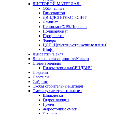
ЛИСТОВОЙ МАТЕРИАЛ
OSB - плита
Гипсокартон
ДВП/ДСП/ТЕКСТОЛИТ
Ламинат
Пенопласт/XPS/Поролон
Поликарбонат
Профнастил
Фанера
ЦСП (Цементно-стружечные плиты)
Шифер
Льноватин/Пакля
Люки канализационные/Кольцо
Пиломатериалы
Пиломатериалы/СЕНДВИЧ
Подвесы
Профили
Сайдинг
Скобы строительные/Штыри
Смеси сухие строительные
Шпаклевки
Гидроизоляция
Цемент
Жаростойкие смеси
Затирки