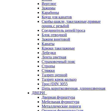
Вертлюг
Зажимы
Карабины
Коуш для канатов
Скобы-шакле, такелажные,прямые
оцинк.с резьбой
Соединитель цепей/троса
Блок отводной
Зажим винтовой
Канаты
Крюки такелажные
Лебедки
Лента цветная
Страховочный пояс
Стропы
Стяжки
Талреп цепной
Талреп крюк-кольцо
Трос//DIN 3055
Цепь короткозвенная, длиннозвенная
ДВЕРИ
Дверная фурнитура
Мебельная фурнитура
Металлические пороги
Оконная фурнитура//для