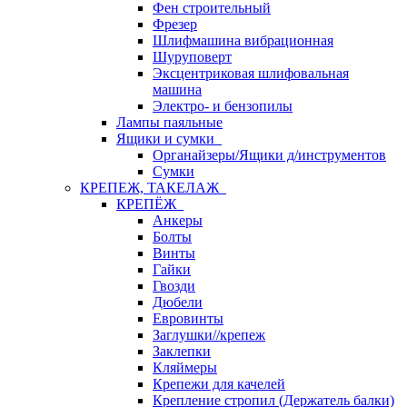
Фен строительный
Фрезер
Шлифмашина вибрационная
Шуруповерт
Эксцентриковая шлифовальная
машина
Электро- и бензопилы
Лампы паяльные
Ящики и сумки
Органайзеры/Ящики д/инструментов
Сумки
КРЕПЕЖ, ТАКЕЛАЖ
КРЕПЁЖ
Анкеры
Болты
Винты
Гайки
Гвозди
Дюбели
Евровинты
Заглушки//крепеж
Заклепки
Кляймеры
Крепежи для качелей
Крепление стропил (Держатель балки)