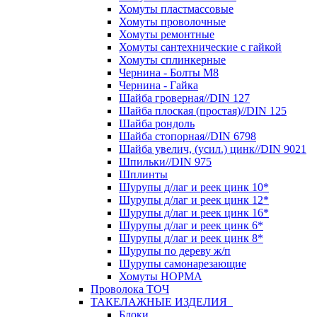
Хомуты пластмассовые
Хомуты проволочные
Хомуты ремонтные
Хомуты сантехнические с гайкой
Хомуты сплинкерные
Чернина - Болты М8
Чернина - Гайка
Шайба гроверная//DIN 127
Шайба плоская (простая)//DIN 125
Шайба рондоль
Шайба стопорная//DIN 6798
Шайба увелич, (усил.) цинк//DIN 9021
Шпильки//DIN 975
Шплинты
Шурупы д/лаг и реек цинк 10*
Шурупы д/лаг и реек цинк 12*
Шурупы д/лаг и реек цинк 16*
Шурупы д/лаг и реек цинк 6*
Шурупы д/лаг и реек цинк 8*
Шурупы по дереву ж/п
Шурупы самонарезающие
Хомуты НОРМА
Проволока ТОЧ
ТАКЕЛАЖНЫЕ ИЗДЕЛИЯ
Блоки