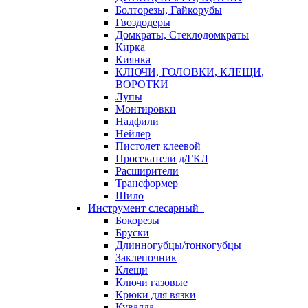
Болторезы, Гайкорубы
Гвоздодеры
Домкраты, Стеклодомкраты
Кирка
Киянка
КЛЮЧИ, ГОЛОВКИ, КЛЕЩИ,
ВОРОТКИ
Лупы
Монтировки
Надфили
Нейлер
Пистолет клеевой
Просекатели д/ГКЛ
Расширители
Трансформер
Шило
Инструмент слесарный
Бокорезы
Бруски
Длинногубцы/тонкогубцы
Заклепочник
Клещи
Ключи газовые
Крюки для вязки
Кувалда