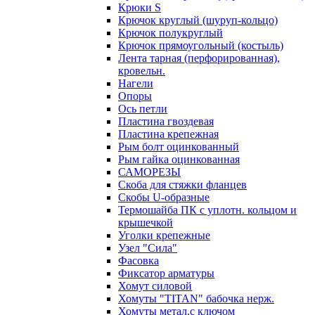
Крюки S
Крючок круглый (шуруп-кольцо)
Крючок полукруглый
Крючок прямоугольный (костыль)
Лента тарная (перфорированная),
кровельн.
Нагели
Опоры
Ось петли
Пластина гвоздевая
Пластина крепежная
Рым болт оцинкованный
Рым гайка оцинкованная
САМОРЕЗЫ
Скоба для стяжки фланцев
Скобы U-образные
Термошайба ПК с уплотн. кольцом и
крышечкой
Уголки крепежные
Узел "Сила"
Фасовка
Фиксатор арматуры
Хомут силовой
Хомуты "TITAN" бабочка нерж.
Хомуты метал.с ключом