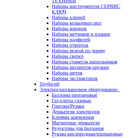
ТЕХНИКИ
Наборы инструментов СЕРВИС
КЛЮЧ
Наборы ключей
Наборы кольцевых пил
Наборы коронок
Наборы метчиков и плашек
Наборы надфилей
Наборы отверток
Наборы резцов по дереву
Наборы сверел
Наборы стамесок,напильников
Наборы шплинтов,пружин
Наборы щеток
Наборы экстракторов
Трубогиб
Электрогазосварочное оборудование
Баллоны пропановые
Газ,плиты газовые
Горелки/Резаки
Держатели электродов
Клеммы заземления
Магнитные держатели
Редукторы для баллонов
Рукава кислородные/пропановые