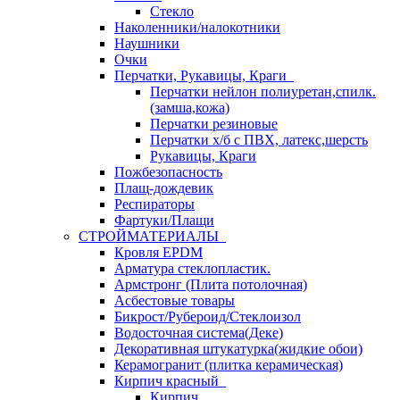
Стекло
Наколенники/налокотники
Наушники
Очки
Перчатки, Рукавицы, Краги
Перчатки нейлон полиуретан,спилк.
(замша,кожа)
Перчатки резиновые
Перчатки х/б с ПВХ, латекс,шерсть
Рукавицы, Краги
Пожбезопасность
Плащ-дождевик
Респираторы
Фартуки/Плащи
СТРОЙМАТЕРИАЛЫ
Кровля ЕРDM
Арматура стеклопластик.
Армстронг (Плита потолочная)
Асбестовые товары
Бикрост/Рубероид/Стеклоизол
Водосточная система(Деке)
Декоративная штукатурка(жидкие обои)
Керамогранит (плитка керамическая)
Кирпич красный
Кирпич