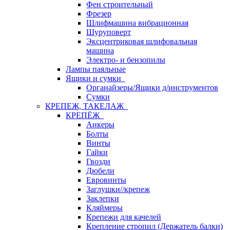
Фен строительный
Фрезер
Шлифмашина вибрационная
Шуруповерт
Эксцентриковая шлифовальная
машина
Электро- и бензопилы
Лампы паяльные
Ящики и сумки
Органайзеры/Ящики д/инструментов
Сумки
КРЕПЕЖ, ТАКЕЛАЖ
КРЕПЁЖ
Анкеры
Болты
Винты
Гайки
Гвозди
Дюбели
Евровинты
Заглушки//крепеж
Заклепки
Кляймеры
Крепежи для качелей
Крепление стропил (Держатель балки)