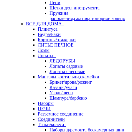
Цепи
Щетки д/эл.инструмента
Пружина
растяжения,сжатия,стопорное кольцо
ВСЕ ДЛЯ ДОМА
Плинтуса
Ведра/Баки
Корзины/этажерки
ЛИТЬЕ ПЕЧНОЕ
Ломы
Лопаты
ЛЕДОРУБЫ
Лопаты садовые
Лопаты снеговые
Мангалы.коптильни,скамейки
Брикет/дрова/розжиг
Казаны/учаги
Уголь/щепа
Шампура/барбекю
Наборы
ПЕЧИ
Разъемное соединение
Соединители
Тачки/колеса
Наборы д/ремонта бескамерных шин