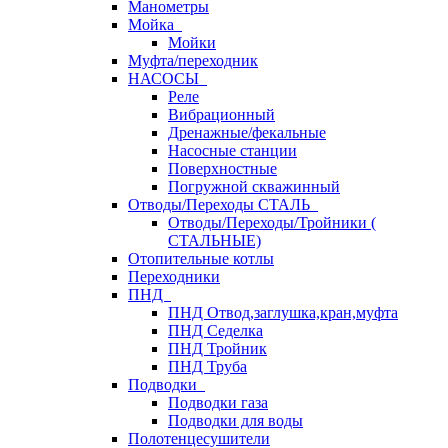
Манометры
Мойка
Мойки
Муфта/переходник
НАСОСЫ
Реле
Вибрационный
Дренажные/фекальные
Насосные станции
Поверхностные
Погружной скважинный
Отводы/Переходы СТАЛЬ
Отводы/Переходы/Тройники (
СТАЛЬНЫЕ)
Отопительные котлы
Переходники
ПНД
ПНД Отвод,заглушка,кран,муфта
ПНД Седелка
ПНД Тройник
ПНД Труба
Подводки
Подводки газа
Подводки для воды
Полотенцесушители