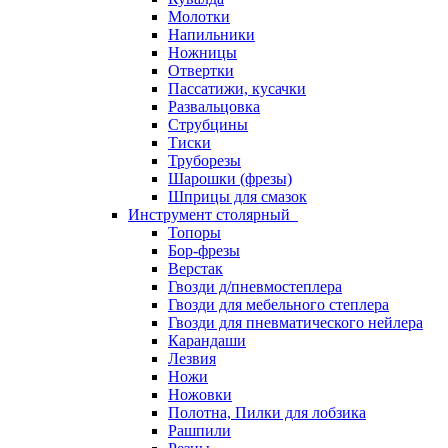
Молотки
Напильники
Ножницы
Отвертки
Пассатижи, кусачки
Развальцовка
Струбцины
Тиски
Труборезы
Шарошки (фрезы)
Шприцы для смазок
Инструмент столярный
Топоры
Бор-фрезы
Верстак
Гвозди д/пневмостеплера
Гвозди для мебельного степлера
Гвозди для пневматического нейлера
Карандаши
Лезвия
Ножи
Ножовки
Полотна, Пилки для лобзика
Рашпили