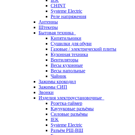
IEK
CHINT
Systeme Electric
Реле напряжения
Антенны
Штекеры
Бытовая техника
Кипятильники
Сушилки для обуви
Газовые / электрический плиты
Кухонная техника
Вентиляторы
Весы кухонные
Весы напольные
Чайник
Зажимы крокодил
Зажимы СИП
Звонки
Изделия электроустановочные
Розетка-таймер
Каучуковые разъёмы
Силовые разъёмы
IEK
Systeme Electric
Разъём РШ-ВШ