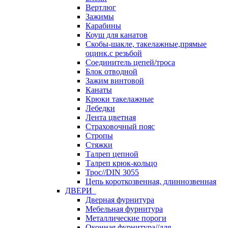
Вертлюг
Зажимы
Карабины
Коуш для канатов
Скобы-шакле, такелажные,прямые
оцинк.с резьбой
Соединитель цепей/троса
Блок отводной
Зажим винтовой
Канаты
Крюки такелажные
Лебедки
Лента цветная
Страховочный пояс
Стропы
Стяжки
Талреп цепной
Талреп крюк-кольцо
Трос//DIN 3055
Цепь короткозвенная, длиннозвенная
ДВЕРИ
Дверная фурнитура
Мебельная фурнитура
Металлические пороги
Оконная фурнитура//для