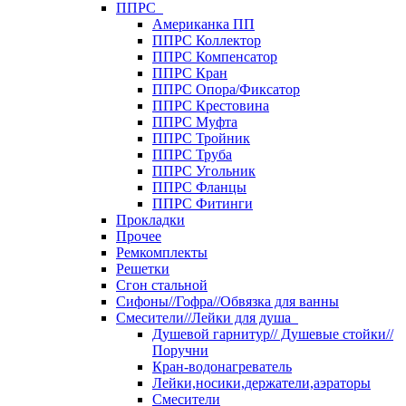
ППРС
Американка ПП
ППРС Коллектор
ППРС Компенсатор
ППРС Кран
ППРС Опора/Фиксатор
ППРС Крестовина
ППРС Муфта
ППРС Тройник
ППРС Труба
ППРС Угольник
ППРС Фланцы
ППРС Фитинги
Прокладки
Прочее
Ремкомплекты
Решетки
Сгон стальной
Сифоны//Гофра//Обвязка для ванны
Смесители//Лейки для душа
Душевой гарнитур// Душевые стойки//
Поручни
Кран-водонагреватель
Лейки,носики,держатели,аэраторы
Смесители