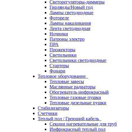
Светорегуляторы-диммеры
Гирлянды/Новый год
Лампы светодиодные
Фотореле
Лампы накаливания
Лента светодиодная
Ночники
Патроны электро
ПРА
Прожекторы
Светильники
Светильники светодиодные
Стартеры
Фонари
Тепловое оборудование
Тепловые завесы
Маслянные радиаторы
Обогреватель инфрокрасный
Тепловые газовые пушки
Тепловые дизельные пушки
Стабилизаторы
Счетчики
Теплый пол / Греющий кабель
Секции нагревательные для труб
Инфрокрасный теплый пол