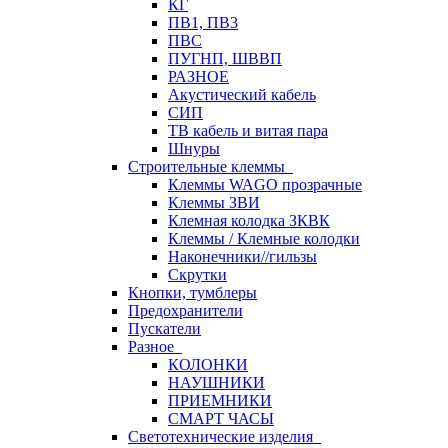
КГ
ПВ1, ПВ3
ПВС
ПУГНП, ШВВП
РАЗНОЕ
Акустический кабель
СИП
ТВ кабель и витая пара
Шнуры
Строительные клеммы
Клеммы WAGO прозрачные
Клеммы ЗВИ
Клемная колодка ЗКВК
Клеммы / Клемные колодки
Наконечники//гильзы
Скрутки
Кнопки, тумблеры
Предохранители
Пускатели
Разное
КОЛОНКИ
НАУШНИКИ
ПРИЕМНИКИ
СМАРТ ЧАСЫ
Светотехнические изделия