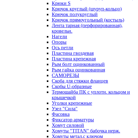
Крюки S
Крючок круглый (шуруп-кольцо)
Крючок полукруглый
Крючок прямоугольный (костыль)
Лента тарная (перфорированная),
кровельн.
Нагели
Опоры
Ось петли
Пластина гвоздевая
Пластина крепежная
Рым болт оцинкованный
Рым гайка оцинкованная
САМОРЕЗЫ
Скоба для стяжки фланцев
Скобы U-образные
Термошайба ПК с уплотн. кольцом и
крышечкой
Уголки крепежные
Узел "Сила"
Фасовка
Фиксатор арматуры
Хомут силовой
Хомуты "TITAN" бабочка нерж.
Хомуты метал.с ключом