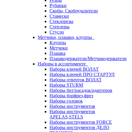
Резцы
Рубанки
Скобы, Скобоудалители
Стамески
Стеклорезы
Степлеры
Стусло
Метчики, плашки, клуппы
Клуппы
Метчики
Плашка
Плашкодержатели/Метчикодержатели
Наборы в ассортименте
Наборы ключей ВОЛАТ
Наборы ключей ПРО СТАРТУЛ
Наборы отверток ВОЛАТ
Наборы STURM
Наборы бит/насадок/адаптеров
Наборы борфрез,фрез
Наборы головок
Наборы инструментов
Наборы инструментов
APELAS,STELS
Наборы инструментов FORCE
Наборы инструментов ДЕЛО