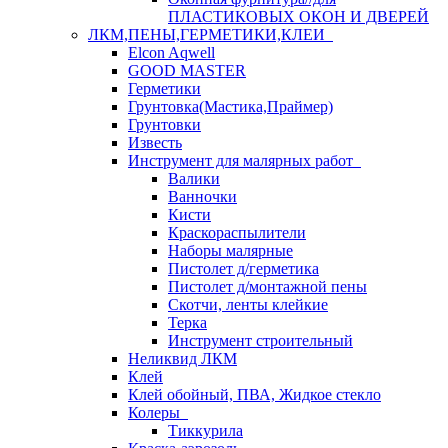
ПЛАСТИКОВЫХ ОКОН И ДВЕРЕЙ
ЛКМ,ПЕНЫ,ГЕРМЕТИКИ,КЛЕИ
Elcon Aqwell
GOOD MASTER
Герметики
Грунтовка(Мастика,Праймер)
Грунтовки
Известь
Инструмент для малярных работ
Валики
Ванночки
Кисти
Краскораспылители
Наборы малярные
Пистолет д/герметика
Пистолет д/монтажной пены
Скотчи, ленты клейкие
Терка
Инструмент строительный
Неликвид ЛКМ
Клей
Клей обойный, ПВА, Жидкое стекло
Колеры
Тиккурила