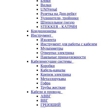
Блоки
Вилки
UNIVersal
Розетка на Дин-рейку
Удлинители, тройники
Штепсельное гнездо
STEKKER - КАТРИН
Кондиционеры
Инструмент
Изолента
Инструмент для работы с кабелем
Мультиметры
Отвертки электрика
Паяльные принадлежности
Кабеленесущие системы
Коробки
Кабель-каналы
Крепеж электрика
Металлорукава
Гофра
Трубы жесткие
Кабели и провода
АВВГ
ВВГ
ГРЕЮЩИЙ