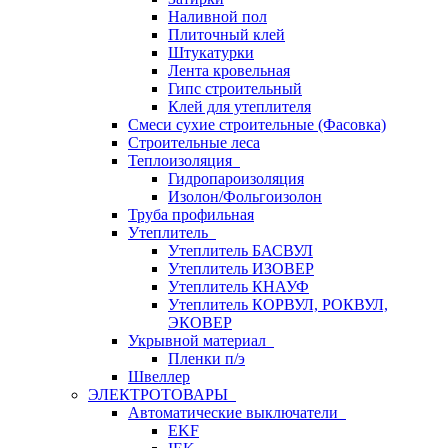
Наливной пол
Плиточный клей
Штукатурки
Лента кровельная
Гипс строительный
Клей для утеплителя
Смеси сухие строительные (Фасовка)
Строительные леса
Теплоизоляция
Гидропароизоляция
Изолон/Фольгоизолон
Труба профильная
Утеплитель
Утеплитель БАСВУЛ
Утеплитель ИЗОВЕР
Утеплитель КНАУФ
Утеплитель КОРВУЛ, РОКВУЛ,
ЭКОВЕР
Укрывной материал
Пленки п/э
Швеллер
ЭЛЕКТРОТОВАРЫ
Автоматические выключатели
EKF