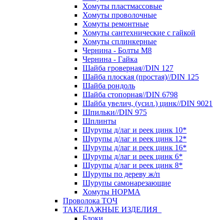
Хомуты пластмассовые
Хомуты проволочные
Хомуты ремонтные
Хомуты сантехнические с гайкой
Хомуты сплинкерные
Чернина - Болты М8
Чернина - Гайка
Шайба гроверная//DIN 127
Шайба плоская (простая)//DIN 125
Шайба рондоль
Шайба стопорная//DIN 6798
Шайба увелич, (усил.) цинк//DIN 9021
Шпильки//DIN 975
Шплинты
Шурупы д/лаг и реек цинк 10*
Шурупы д/лаг и реек цинк 12*
Шурупы д/лаг и реек цинк 16*
Шурупы д/лаг и реек цинк 6*
Шурупы д/лаг и реек цинк 8*
Шурупы по дереву ж/п
Шурупы самонарезающие
Хомуты НОРМА
Проволока ТОЧ
ТАКЕЛАЖНЫЕ ИЗДЕЛИЯ
Блоки