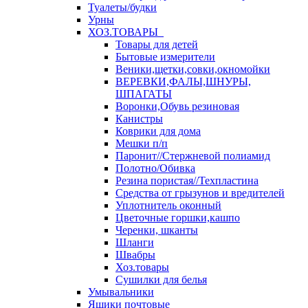
Туалеты/будки
Урны
ХОЗ.ТОВАРЫ
Товары для детей
Бытовые измерители
Веники,щетки,совки,окномойки
ВЕРЕВКИ,ФАЛЫ,ШНУРЫ,
ШПАГАТЫ
Воронки,Обувь резиновая
Канистры
Коврики для дома
Мешки п/п
Паронит//Стержневой полиамид
Полотно/Обивка
Резина пористая//Техпластина
Средства от грызунов и вредителей
Уплотнитель оконный
Цветочные горшки,кашпо
Черенки, шканты
Шланги
Швабры
Хоз.товары
Сушилки для белья
Умывальники
Ящики почтовые