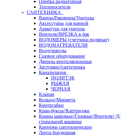
Пробка радиаторная
Теплоносители
САНТЕХНИКА
Ванны/Раковины/Унитазы
Аксессуары для ванной
Арматура для унитаза
Вентиля//ВРЕЗКА в бак
ВОДОМЕРЫ (счетчики водяные)
ВОДОНАГРЕВАТЕЛИ
Воздуховоды
Газовое оборудование
Дверцы вентиляционные
Заглушки//сантехника
Канализация
ПОЛИТЭК
РЫЖАЯ
ЧЕРНАЯ
Клапан
Кольцо//Манжета
Контргайки
Кран-буксы//Картриджи
Краны шаровые//Газовые//Вентиля// Д/
стиральной машины
Крепежи сантехнические
Лента бордюрная