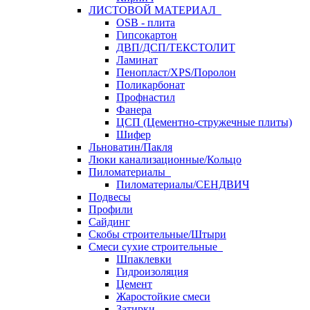
ЛИСТОВОЙ МАТЕРИАЛ
OSB - плита
Гипсокартон
ДВП/ДСП/ТЕКСТОЛИТ
Ламинат
Пенопласт/XPS/Поролон
Поликарбонат
Профнастил
Фанера
ЦСП (Цементно-стружечные плиты)
Шифер
Льноватин/Пакля
Люки канализационные/Кольцо
Пиломатериалы
Пиломатериалы/СЕНДВИЧ
Подвесы
Профили
Сайдинг
Скобы строительные/Штыри
Смеси сухие строительные
Шпаклевки
Гидроизоляция
Цемент
Жаростойкие смеси
Затирки