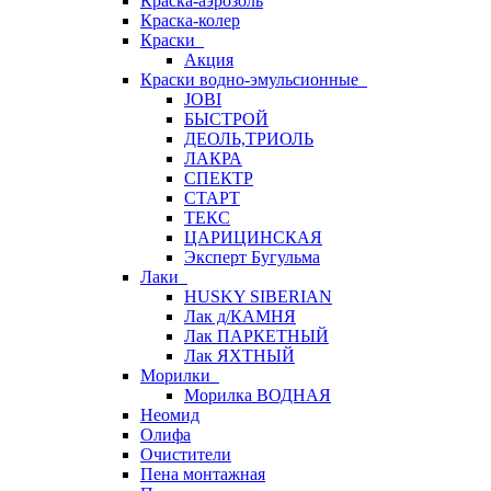
Краска-аэрозоль
Краска-колер
Краски
Акция
Краски водно-эмульсионные
JOBI
БЫСТРОЙ
ДЕОЛЬ,ТРИОЛЬ
ЛАКРА
СПЕКТР
СТАРТ
ТЕКС
ЦАРИЦИНСКАЯ
Эксперт Бугульма
Лаки
HUSKY SIBERIAN
Лак д/КАМНЯ
Лак ПАРКЕТНЫЙ
Лак ЯХТНЫЙ
Морилки
Морилка ВОДНАЯ
Неомид
Олифа
Очистители
Пена монтажная