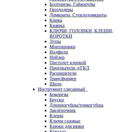
Болторезы, Гайкорубы
Гвоздодеры
Домкраты, Стеклодомкраты
Кирка
Киянка
КЛЮЧИ, ГОЛОВКИ, КЛЕЩИ,
ВОРОТКИ
Лупы
Монтировки
Надфили
Нейлер
Пистолет клеевой
Просекатели д/ГКЛ
Расширители
Трансформер
Шило
Инструмент слесарный
Бокорезы
Бруски
Длинногубцы/тонкогубцы
Заклепочник
Клещи
Ключи газовые
Крюки для вязки
Кувалда