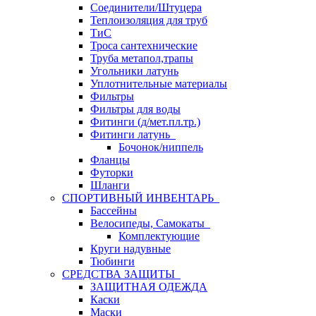
Соединители/Штуцера
Теплоизоляция для труб
ТиС
Троса сантехнические
Труба метапол,трапы
Угольники латунь
Уплотнительные материалы
Фильтры
Фильтры для воды
Фитинги (д/мет.пл.тр.)
Фитинги латунь
Бочонок/ниппель
Фланцы
Футорки
Шланги
СПОРТИВНЫЙ ИНВЕНТАРЬ
Бассейны
Велосипеды, Самокаты
Комплектующие
Круги надувные
Тюбинги
СРЕДСТВА ЗАЩИТЫ
ЗАЩИТНАЯ ОДЕЖДА
Каски
Маски