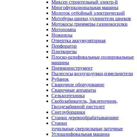
Миксер строительный электр-й
Многофункциональная машина
Молоток отбойный электрический
Мотобуры,шнеки,удлинители шнеков
Мотокосы,триммеры,газонокосилки
Мотопомпа
Ножницы
Отвертка аккумуляторная
Перфоратор
Плиткорезы
Плоско-шлифовальные,полировальные
машины
Пневмоинструмент
Пылесосы,воздуходувки,измельчители
Рубанок
Сварочное оборудование
Сварочные аппараты
Сельхозтехника
Скобозабиватель, Заклепочник,
Гвоздезабивной пистолет
Снегоуборщики
Станки деревообрабатывающие
Станки
точильные,сверлильные,заточные
Углошлифовальная машина