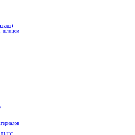
итуры)
м. шлицем
)
атериалов
КОЛЬЦО