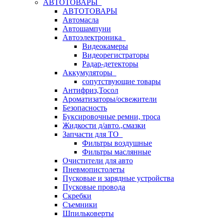
АВТОТОВАРЫ
АВТОТОВАРЫ
Автомасла
Автошампуни
Автоэлектроника
Видеокамеры
Видеорегистраторы
Радар-детекторы
Аккумуляторы
сопутствующие товары
Антифриз,Тосол
Ароматизаторы/освежители
Безопасность
Буксировочные ремни, троса
Жидкости д/авто.,смазки
Запчасти для ТО
Фильтры воздушные
Фильтры маслянные
Очистители для авто
Пневмопистолеты
Пусковые и зарядные устройства
Пусковые провода
Скребки
Съемники
Шпильковерты