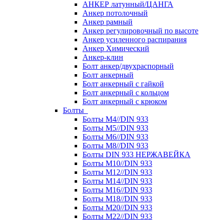
АНКЕР латунный/ЦАНГА
Анкер потолочный
Анкер рамный
Анкер регулировочный по высоте
Анкер усиленного распирания
Анкер Химический
Анкер-клин
Болт анкер/двухраспорный
Болт анкерный
Болт анкерный с гайкой
Болт анкерный с кольцом
Болт анкерный с крюком
Болты
Болты М4//DIN 933
Болты М5//DIN 933
Болты М6//DIN 933
Болты М8//DIN 933
Болты DIN 933 НЕРЖАВЕЙКА
Болты М10//DIN 933
Болты М12//DIN 933
Болты М14//DIN 933
Болты М16//DIN 933
Болты М18//DIN 933
Болты М20//DIN 933
Болты М22//DIN 933