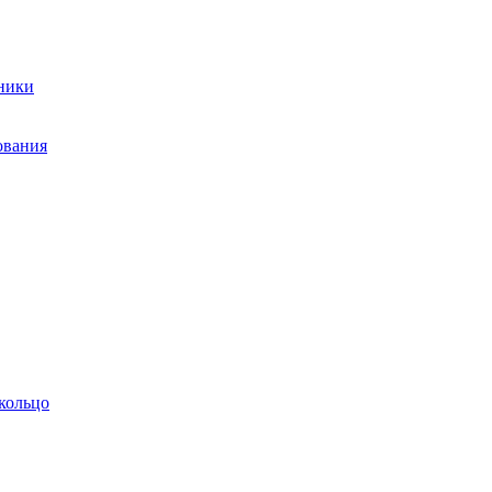
ники
ования
кольцо