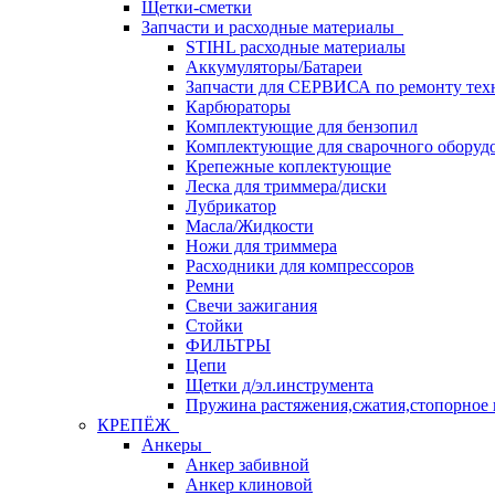
Щетки-сметки
Запчасти и расходные материалы
STIHL расходные материалы
Аккумуляторы/Батареи
Запчасти для СЕРВИСА по ремонту тех
Карбюраторы
Комплектующие для бензопил
Комплектующие для сварочного оборуд
Крепежные коплектующие
Леска для триммера/диски
Лубрикатор
Масла/Жидкости
Ножи для триммера
Расходники для компрессоров
Ремни
Свечи зажигания
Стойки
ФИЛЬТРЫ
Цепи
Щетки д/эл.инструмента
Пружина растяжения,сжатия,стопорное 
КРЕПЁЖ
Анкеры
Анкер забивной
Анкер клиновой