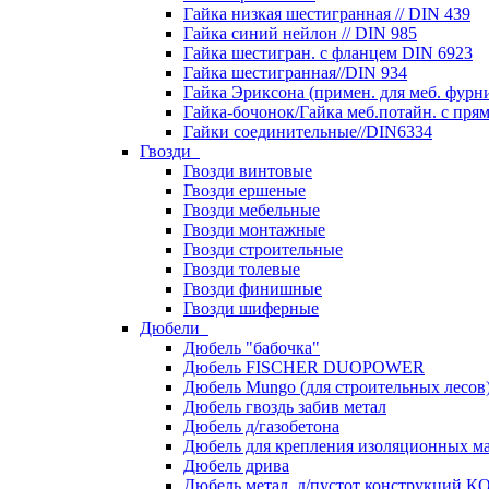
Гайка низкая шестигранная // DIN 439
Гайка синий нейлон // DIN 985
Гайка шестигран. с фланцем DIN 6923
Гайка шестигранная//DIN 934
Гайка Эриксона (примен. для меб. фурн
Гайка-бочонок/Гайка меб.потайн. с пря
Гайки соединительные//DIN6334
Гвозди
Гвозди винтовые
Гвозди ершеные
Гвозди мебельные
Гвозди монтажные
Гвозди строительные
Гвозди толевые
Гвозди финишные
Гвозди шиферные
Дюбели
Дюбель "бабочка"
Дюбель FISCHER DUOPOWER
Дюбель Mungo (для строительных лесов
Дюбель гвоздь забив метал
Дюбель д/газобетона
Дюбель для крепления изоляционных м
Дюбель дрива
Дюбель метал. д/пустот конструкций 