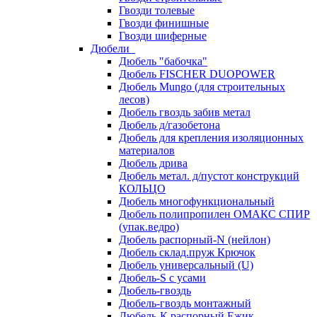
Гвозди толевые
Гвозди финишные
Гвозди шиферные
Дюбели
Дюбель "бабочка"
Дюбель FISCHER DUOPOWER
Дюбель Mungo (для строительных
лесов)
Дюбель гвоздь забив метал
Дюбель д/газобетона
Дюбель для крепления изоляционных
материалов
Дюбель дрива
Дюбель метал. д/пустот конструкций
КОЛЬЦО
Дюбель многофункциональный
Дюбель полипропилен ОМАКС СПИР
(упак.ведро)
Дюбель распорный-N (нейлон)
Дюбель склад.пруж Крючок
Дюбель универсальный (U)
Дюбель-S с усами
Дюбель-гвоздь
Дюбель-гвоздь монтажный
Дюбель-К распорный Ежик