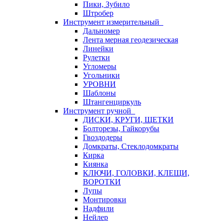
Пики, Зубило
Штробер
Инструмент измерительный
Дальномер
Лента мерная геодезическая
Линейки
Рулетки
Угломеры
Угольники
УРОВНИ
Шаблоны
Штангенциркуль
Инструмент ручной
ДИСКИ, КРУГИ, ЩЕТКИ
Болторезы, Гайкорубы
Гвоздодеры
Домкраты, Стеклодомкраты
Кирка
Киянка
КЛЮЧИ, ГОЛОВКИ, КЛЕЩИ,
ВОРОТКИ
Лупы
Монтировки
Надфили
Нейлер