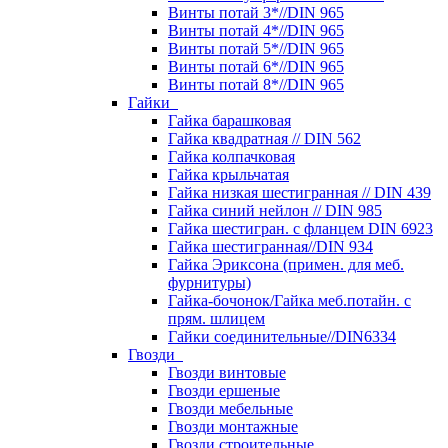
Винты потай 3*//DIN 965
Винты потай 4*//DIN 965
Винты потай 5*//DIN 965
Винты потай 6*//DIN 965
Винты потай 8*//DIN 965
Гайки
Гайка барашковая
Гайка квадратная // DIN 562
Гайка колпачковая
Гайка крыльчатая
Гайка низкая шестигранная // DIN 439
Гайка синий нейлон // DIN 985
Гайка шестигран. с фланцем DIN 6923
Гайка шестигранная//DIN 934
Гайка Эриксона (примен. для меб.
фурнитуры)
Гайка-бочонок/Гайка меб.потайн. с
прям. шлицем
Гайки соединительные//DIN6334
Гвозди
Гвозди винтовые
Гвозди ершеные
Гвозди мебельные
Гвозди монтажные
Гвозди строительные