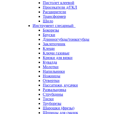
Пистолет клеевой
Просекатели д/ГКЛ
Расширители
Трансформер
Шило
Инструмент слесарный
Бокорезы
Бруски
Длинногубцы/тонкогубцы
Заклепочник
Клещи
Ключи газовые
Крюки для вязки
Кувалда
Молотки
Напильники
Ножницы
Отвертки
Пассатижи, кусачки
Развальцовка
Струбцины
Тиски
Труборезы
Шарошки (фрезы)
Шприцы для смазок