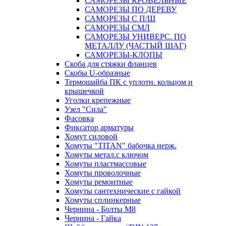
САМОРЕЗЫ КРОВЕЛЬНЫЕ
САМОРЕЗЫ ПО ДЕРЕВУ
САМОРЕЗЫ С П/Ш
САМОРЕЗЫ СМЛ
САМОРЕЗЫ УНИВЕРС. ПО
МЕТАЛЛУ (ЧАСТЫЙ ШАГ)
САМОРЕЗЫ-КЛОПЫ
Скоба для стяжки фланцев
Скобы U-образные
Термошайба ПК с уплотн. кольцом и
крышечкой
Уголки крепежные
Узел "Сила"
Фасовка
Фиксатор арматуры
Хомут силовой
Хомуты "TITAN" бабочка нерж.
Хомуты метал.с ключом
Хомуты пластмассовые
Хомуты проволочные
Хомуты ремонтные
Хомуты сантехнические с гайкой
Хомуты сплинкерные
Чернина - Болты М8
Чернина - Гайка