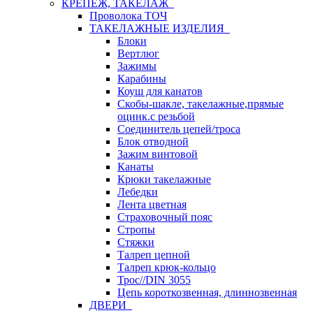
КРЕПЕЖ, ТАКЕЛАЖ
Проволока ТОЧ
ТАКЕЛАЖНЫЕ ИЗДЕЛИЯ
Блоки
Вертлюг
Зажимы
Карабины
Коуш для канатов
Скобы-шакле, такелажные,прямые
оцинк.с резьбой
Соединитель цепей/троса
Блок отводной
Зажим винтовой
Канаты
Крюки такелажные
Лебедки
Лента цветная
Страховочный пояс
Стропы
Стяжки
Талреп цепной
Талреп крюк-кольцо
Трос//DIN 3055
Цепь короткозвенная, длиннозвенная
ДВЕРИ