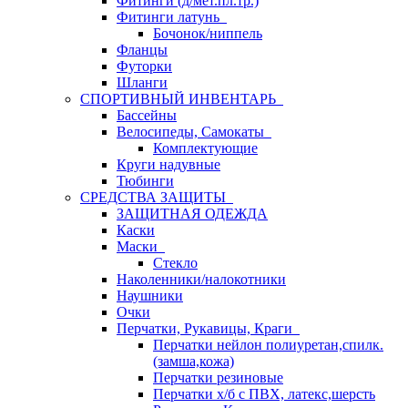
Фитинги (д/мет.пл.тр.)
Фитинги латунь
Бочонок/ниппель
Фланцы
Футорки
Шланги
СПОРТИВНЫЙ ИНВЕНТАРЬ
Бассейны
Велосипеды, Самокаты
Комплектующие
Круги надувные
Тюбинги
СРЕДСТВА ЗАЩИТЫ
ЗАЩИТНАЯ ОДЕЖДА
Каски
Маски
Стекло
Наколенники/налокотники
Наушники
Очки
Перчатки, Рукавицы, Краги
Перчатки нейлон полиуретан,спилк.
(замша,кожа)
Перчатки резиновые
Перчатки х/б с ПВХ, латекс,шерсть