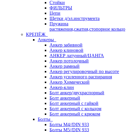
Стойки
ФИЛЬТРЫ
Цепи
Щетки д/эл.инструмента
Пружина
растяжения,сжатия,стопорное кольцо
КРЕПЁЖ
Анкеры
Анкер забивной
Анкер клиновой
АНКЕР латунный/ЦАНГА
Анкер потолочный
Анкер рамный
Анкер регулировочный по высоте
Анкер усиленного распирания
Анкер Химический
Анкер-клин
Болт анкер/двухраспорный
Болт анкерный
Болт анкерный с гайкой
Болт анкерный с кольцом
Болт анкерный с крюком
Болты
Болты М4//DIN 933
Болты М5//DIN 933