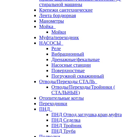
стиральной машины
Крепежи сантехнические
Лента бордюрная
Манометры
Мойка
Мойки
Муфта/переходник
НАСОСЫ
Реле
Вибрационный
Дренажные/фекальные
Насосные станции
Поверхностные
Погружной скважинный
Отводы/Переходы СТАЛЬ
Отводы/Переходы/Тройники (
СТАЛЬНЫЕ)
Отопительные котлы
Переходники
ПНД
ПНД Отвод,заглушка,кран,муфта
ПНД Седелка
ПНД Тройник
ПНД Труба
Подводки