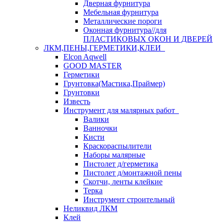
Дверная фурнитура
Мебельная фурнитура
Металлические пороги
Оконная фурнитура//для
ПЛАСТИКОВЫХ ОКОН И ДВЕРЕЙ
ЛКМ,ПЕНЫ,ГЕРМЕТИКИ,КЛЕИ
Elcon Aqwell
GOOD MASTER
Герметики
Грунтовка(Мастика,Праймер)
Грунтовки
Известь
Инструмент для малярных работ
Валики
Ванночки
Кисти
Краскораспылители
Наборы малярные
Пистолет д/герметика
Пистолет д/монтажной пены
Скотчи, ленты клейкие
Терка
Инструмент строительный
Неликвид ЛКМ
Клей