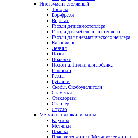
Инструмент столярный
Топоры
Бор-фрезы
Верстак
Гвозди д/пневмостеплера
Гвозди для мебельного степлера
Гвозди для пневматического нейлера
Карандаши
Лезвия
Ножи
Ножовки
Полотна, Пилки для лобзика
Рашпили
Резцы
Рубанки
Скобы, Скобоудалители
Стамески
Стеклорезы
Степлеры
Стусло
Метчики, плашки, клуппы
Клуппы
Метчики
Плашка
Плашкодержатели/Метчикодержатели