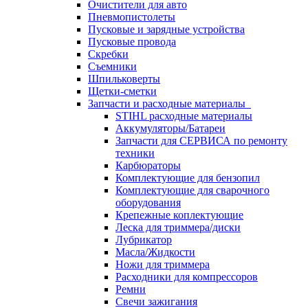
Очистители для авто
Пневмопистолеты
Пусковые и зарядные устройства
Пусковые провода
Скребки
Съемники
Шпильковерты
Щетки-сметки
Запчасти и расходные материалы
STIHL расходные материалы
Аккумуляторы/Батареи
Запчасти для СЕРВИСА по ремонту
техники
Карбюраторы
Комплектующие для бензопил
Комплектующие для сварочного
оборудования
Крепежные коплектующие
Леска для триммера/диски
Лубрикатор
Масла/Жидкости
Ножи для триммера
Расходники для компрессоров
Ремни
Свечи зажигания