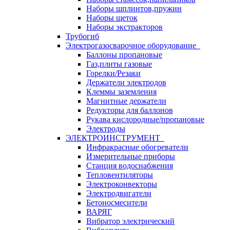
Наборы шплинтов,пружин
Наборы щеток
Наборы экстракторов
Трубогиб
Электрогазосварочное оборудование
Баллоны пропановые
Газ,плиты газовые
Горелки/Резаки
Держатели электродов
Клеммы заземления
Магнитные держатели
Редукторы для баллонов
Рукава кислородные/пропановые
Электроды
ЭЛЕКТРОИНСТРУМЕНТ
Инфракрасные обогреватели
Измерительные приборы
Станция водоснабжения
Тепловентиляторы
Электроконвекторы
Электродвигатели
Бетоносмесители
ВАРЯГ
Вибратор электрический