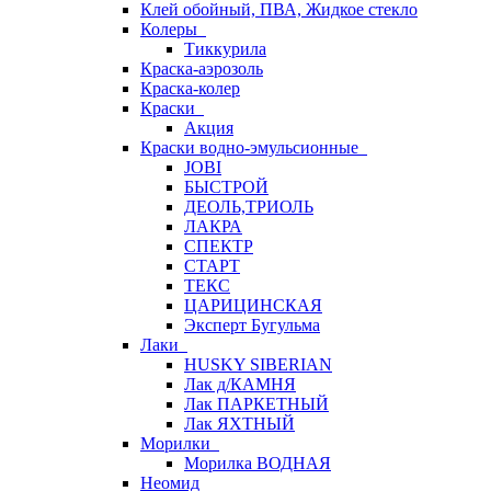
Клей обойный, ПВА, Жидкое стекло
Колеры
Тиккурила
Краска-аэрозоль
Краска-колер
Краски
Акция
Краски водно-эмульсионные
JOBI
БЫСТРОЙ
ДЕОЛЬ,ТРИОЛЬ
ЛАКРА
СПЕКТР
СТАРТ
ТЕКС
ЦАРИЦИНСКАЯ
Эксперт Бугульма
Лаки
HUSKY SIBERIAN
Лак д/КАМНЯ
Лак ПАРКЕТНЫЙ
Лак ЯХТНЫЙ
Морилки
Морилка ВОДНАЯ
Неомид