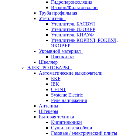
Гидропароизоляция
Изолон/Фольгоизолон
Труба профильная
Утеплитель
Утеплитель БАСВУЛ
Утеплитель ИЗОВЕР
Утеплитель КНАУФ
Утеплитель КОРВУЛ, РОКВУЛ,
ЭКОВЕР
Укрывной материал
Пленки п/э
Швеллер
ЭЛЕКТРОТОВАРЫ
Автоматические выключатели
EKF
IEK
CHINT
Systeme Electric
Реле напряжения
Антенны
Штекеры
Бытовая техника
Кипятильники
Сушилки для обуви
Газовые / электрический плиты