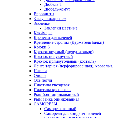
Дюбель-Т
Дюбель-хомут
Евровинты
Заглушки//крепеж
Заклепки
Заклепки цветные
Кляймеры
Крепежи для качелей
Крепление стропил (Держатель балки)
Крюки S
Крючок круглый (шуруп-кольцо)
Крючок полукруглый
Крючок прямоугольный (костыль)
Лента тарная (перфорированная), кровельн.
Нагели
Опоры
Ось петли
Пластина гвоздевая
Пластина крепежная
Рым болт оцинкованный
Рым гайка оцинкованная
САМОРЕЗЫ
Саморез оконный
Саморезы для сэндвич-панелей