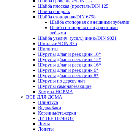
Шайба гроверная//DIN 127
Шайба плоская (простая)//DIN 125
Шайба рондоль
Шайба стопорная//DIN 6798
Шайба стопорная с внешними зубьями
Шайба стопорная с внутренними
зубьями
Шайба увелич, (усил.) цинк//DIN 9021
Шпильки//DIN 975
Шплинты
Шурупы д/лаг и реек цинк 10*
Шурупы д/лаг и реек цинк 12*
Шурупы д/лаг и реек цинк 16*
Шурупы д/лаг и реек цинк 6*
Шурупы д/лаг и реек цинк 8*
Шурупы по дереву ж/п
Шурупы самонарезающие
Хомуты НОРМА
ВСЕ ДЛЯ ДОМА
Плинтуса
Ведра/Баки
Корзины/этажерки
ЛИТЬЕ ПЕЧНОЕ
Ломы
Лопаты