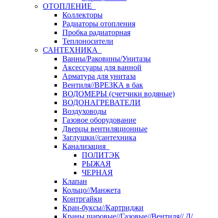
ОТОПЛЕНИЕ
Коллекторы
Радиаторы отопления
Пробка радиаторная
Теплоносители
САНТЕХНИКА
Ванны/Раковины/Унитазы
Аксессуары для ванной
Арматура для унитаза
Вентиля//ВРЕЗКА в бак
ВОДОМЕРЫ (счетчики водяные)
ВОДОНАГРЕВАТЕЛИ
Воздуховоды
Газовое оборудование
Дверцы вентиляционные
Заглушки//сантехника
Канализация
ПОЛИТЭК
РЫЖАЯ
ЧЕРНАЯ
Клапан
Кольцо//Манжета
Контргайки
Кран-буксы//Картриджи
Краны шаровые//Газовые//Вентиля// Д/