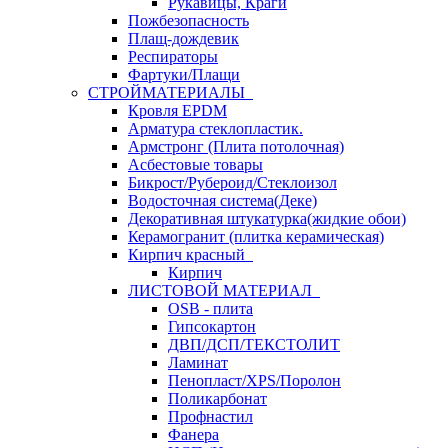
Рукавицы, Краги
Пожбезопасность
Плащ-дождевик
Респираторы
Фартуки/Плащи
СТРОЙМАТЕРИАЛЫ
Кровля ЕРDM
Арматура стеклопластик.
Армстронг (Плита потолочная)
Асбестовые товары
Бикрост/Рубероид/Стеклоизол
Водосточная система(Деке)
Декоративная штукатурка(жидкие обои)
Керамогранит (плитка керамическая)
Кирпич красный
Кирпич
ЛИСТОВОЙ МАТЕРИАЛ
OSB - плита
Гипсокартон
ДВП/ДСП/ТЕКСТОЛИТ
Ламинат
Пенопласт/XPS/Поролон
Поликарбонат
Профнастил
Фанера