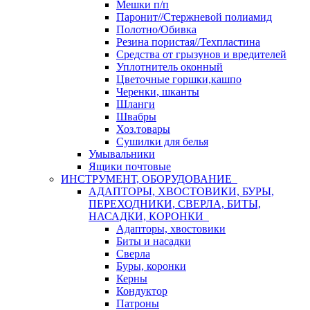
Мешки п/п
Паронит//Стержневой полиамид
Полотно/Обивка
Резина пористая//Техпластина
Средства от грызунов и вредителей
Уплотнитель оконный
Цветочные горшки,кашпо
Черенки, шканты
Шланги
Швабры
Хоз.товары
Сушилки для белья
Умывальники
Ящики почтовые
ИНСТРУМЕНТ, ОБОРУДОВАНИЕ
АДАПТОРЫ, ХВОСТОВИКИ, БУРЫ,
ПЕРЕХОДНИКИ, СВЕРЛА, БИТЫ,
НАСАДКИ, КОРОНКИ
Адапторы, хвостовики
Биты и насадки
Сверла
Буры, коронки
Керны
Кондуктор
Патроны