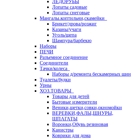
ЛЕДОРУБЫ
Лопаты садовые
Лопаты снеговые
Мангалы.коптильни,скамейки
Брикет/дрова/розжиг
Казаны/учаги
Уголь/щепа
Шампура/барбекю
Наборы
ПЕЧИ
Разъемное соединение
Соединители
Тачки/колеса
Наборы д/ремонта бескамерных шин
Туалеты/будки
Урны
ХОЗ.ТОВАРЫ
Товары для детей
Бытовые измерители
Веники,щетки,совки,окномойки
ВЕРЕВКИ,ФАЛЫ,ШНУРЫ,
ШПАГАТЫ
Воронки,Обувь резиновая
Канистры
Коврики для дома