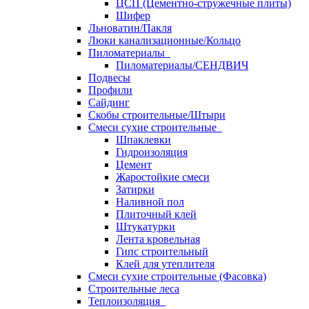
ЦСП (Цементно-стружечные плиты)
Шифер
Льноватин/Пакля
Люки канализационные/Кольцо
Пиломатериалы
Пиломатериалы/СЕНДВИЧ
Подвесы
Профили
Сайдинг
Скобы строительные/Штыри
Смеси сухие строительные
Шпаклевки
Гидроизоляция
Цемент
Жаростойкие смеси
Затирки
Наливной пол
Плиточный клей
Штукатурки
Лента кровельная
Гипс строительный
Клей для утеплителя
Смеси сухие строительные (Фасовка)
Строительные леса
Теплоизоляция