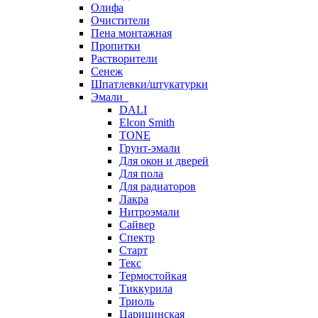
Олифа
Очистители
Пена монтажная
Пропитки
Растворители
Сенеж
Шпатлевки/штукатурки
Эмали
DALI
Elcon Smith
TONE
Грунт-эмали
Для окон и дверей
Для пола
Для радиаторов
Лакра
Нитроэмали
Сайвер
Спектр
Старт
Текс
Термостойкая
Тиккурила
Триоль
Царицинская