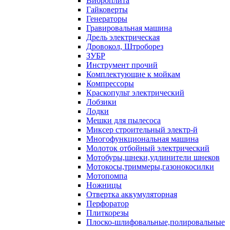
Виброплита
Гайковерты
Генераторы
Гравировальная машина
Дрель электрическая
Дровокол, Штроборез
ЗУБР
Инструмент прочий
Комплектующие к мойкам
Компрессоры
Краскопульт электрический
Лобзики
Лодки
Мешки для пылесоса
Миксер строительный электр-й
Многофункциональная машина
Молоток отбойный электрический
Мотобуры,шнеки,удлинители шнеков
Мотокосы,триммеры,газонокосилки
Мотопомпа
Ножницы
Отвертка аккумуляторная
Перфоратор
Плиткорезы
Плоско-шлифовальные,полировальные