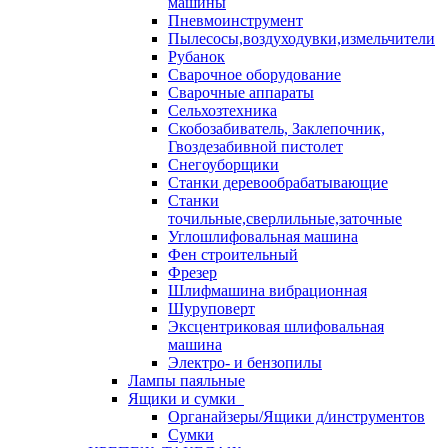
машины
Пневмоинструмент
Пылесосы,воздуходувки,измельчители
Рубанок
Сварочное оборудование
Сварочные аппараты
Сельхозтехника
Скобозабиватель, Заклепочник,
Гвоздезабивной пистолет
Снегоуборщики
Станки деревообрабатывающие
Станки
точильные,сверлильные,заточные
Углошлифовальная машина
Фен строительный
Фрезер
Шлифмашина вибрационная
Шуруповерт
Эксцентриковая шлифовальная
машина
Электро- и бензопилы
Лампы паяльные
Ящики и сумки
Органайзеры/Ящики д/инструментов
Сумки