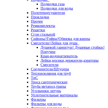
Подводки газа
Подводки для воды
Полотенцесушители
Прокладки
Прочее
Ремкомплекты
Решетки
Сгон стальной
Сифоны//Гофра//Обвязка для ванны
Смесители//Лейки для душа
Душевой гарнитур// Душевые стойки//
Поручни
Кран-водонагреватель
Лейки,носики,держатели,аэраторы
Смесители
Соединители/Штуцера
Теплоизоляция для труб
ТиС
Троса сантехнические
Труба метапол,трапы
Угольники латунь
Уплотнительные материалы
Фильтры
Фильтры для воды