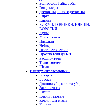
Болторезы, Гайкорубы
Гвоздодеры
Домкраты, Стеклодомкраты
Кирка
Киянка
КЛЮЧИ, ГОЛОВКИ, КЛЕЩИ,
ВОРОТКИ
Лупы
Монтировки
Надфили
Нейлер
Пистолет клеевой
Просекатели д/ГКЛ
Расширители
Трансформер
Шило
Инструмент слесарный
Бокорезы
Бруски
Длинногубцы/тонкогубцы
Заклепочник
Клещи
Ключи газовые
Крюки для вязки
Кувалда