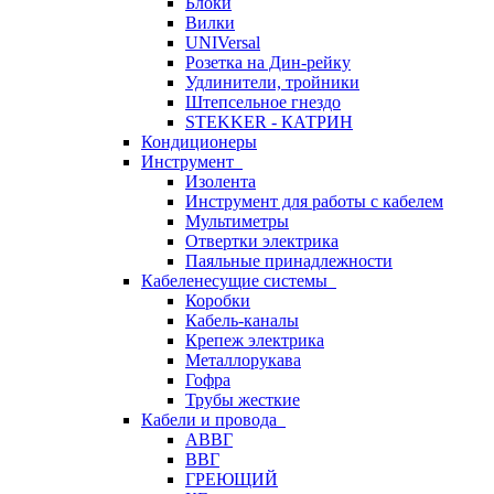
Блоки
Вилки
UNIVersal
Розетка на Дин-рейку
Удлинители, тройники
Штепсельное гнездо
STEKKER - КАТРИН
Кондиционеры
Инструмент
Изолента
Инструмент для работы с кабелем
Мультиметры
Отвертки электрика
Паяльные принадлежности
Кабеленесущие системы
Коробки
Кабель-каналы
Крепеж электрика
Металлорукава
Гофра
Трубы жесткие
Кабели и провода
АВВГ
ВВГ
ГРЕЮЩИЙ