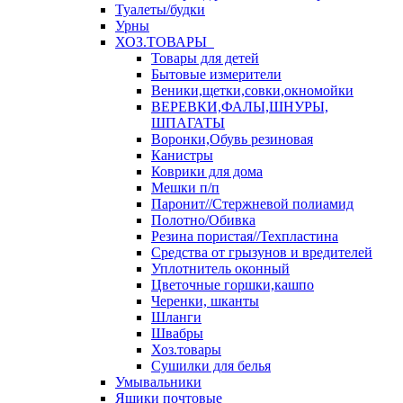
Туалеты/будки
Урны
ХОЗ.ТОВАРЫ
Товары для детей
Бытовые измерители
Веники,щетки,совки,окномойки
ВЕРЕВКИ,ФАЛЫ,ШНУРЫ,
ШПАГАТЫ
Воронки,Обувь резиновая
Канистры
Коврики для дома
Мешки п/п
Паронит//Стержневой полиамид
Полотно/Обивка
Резина пористая//Техпластина
Средства от грызунов и вредителей
Уплотнитель оконный
Цветочные горшки,кашпо
Черенки, шканты
Шланги
Швабры
Хоз.товары
Сушилки для белья
Умывальники
Ящики почтовые