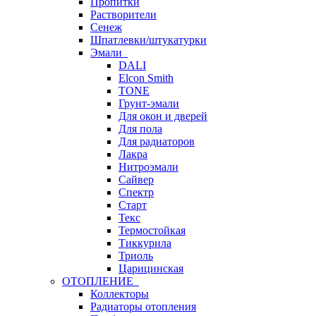
Пропитки
Растворители
Сенеж
Шпатлевки/штукатурки
Эмали
DALI
Elcon Smith
TONE
Грунт-эмали
Для окон и дверей
Для пола
Для радиаторов
Лакра
Нитроэмали
Сайвер
Спектр
Старт
Текс
Термостойкая
Тиккурила
Триоль
Царицинская
ОТОПЛЕНИЕ
Коллекторы
Радиаторы отопления