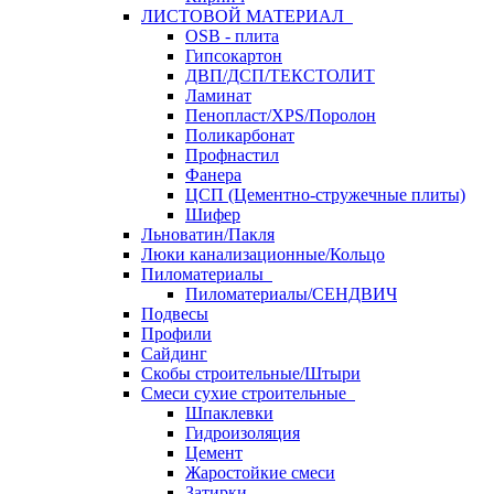
ЛИСТОВОЙ МАТЕРИАЛ
OSB - плита
Гипсокартон
ДВП/ДСП/ТЕКСТОЛИТ
Ламинат
Пенопласт/XPS/Поролон
Поликарбонат
Профнастил
Фанера
ЦСП (Цементно-стружечные плиты)
Шифер
Льноватин/Пакля
Люки канализационные/Кольцо
Пиломатериалы
Пиломатериалы/СЕНДВИЧ
Подвесы
Профили
Сайдинг
Скобы строительные/Штыри
Смеси сухие строительные
Шпаклевки
Гидроизоляция
Цемент
Жаростойкие смеси
Затирки