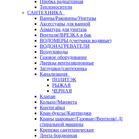
Пробка радиаторная
Теплоносители
САНТЕХНИКА
Ванны/Раковины/Унитазы
Аксессуары для ванной
Арматура для унитаза
Вентиля//ВРЕЗКА в бак
ВОДОМЕРЫ (счетчики водяные)
ВОДОНАГРЕВАТЕЛИ
Воздуховоды
Газовое оборудование
Дверцы вентиляционные
Заглушки//сантехника
Канализация
ПОЛИТЭК
РЫЖАЯ
ЧЕРНАЯ
Клапан
Кольцо//Манжета
Контргайки
Кран-буксы//Картриджи
Краны шаровые//Газовые//Вентиля// Д/
стиральной машины
Крепежи сантехнические
Лента бордюрная