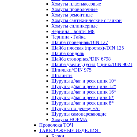
Хомуты пластмассовые
Хомуты проволочные
Хомуты ремонтные
Хомуты сантехнические с гайкой
Хомуты сплинкерные
Чернина - Болты М8
Чернина - Гайка
Шайба гроверная//DIN 127
Шайба плоская (простая)//DIN 125
Шайба рондоль
Шайба стопорная//DIN 6798
Шайба увелич, (усил.) цинк//DIN 9021
Шпильки//DIN 975
Шплинты
Шурупы д/лаг и реек цинк 10*
Шурупы д/лаг и реек цинк 12*
Шурупы д/лаг и реек цинк 16*
Шурупы д/лаг и реек цинк 6*
Шурупы д/лаг и реек цинк 8*
Шурупы по дереву ж/п
Шурупы самонарезающие
Хомуты НОРМА
Проволока ТОЧ
ТАКЕЛАЖНЫЕ ИЗДЕЛИЯ
Блоки