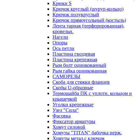
Крюки S
Крючок круглый (шуруп-кольцо)
Крючок полукруглый
Крючок прямоугольный (костыль)
Лента тарная (перфорированная),
кровельн.
Нагели
Опоры
Ось петли
Пластина гвоздевая
Пластина крепежная
Рым болт оцинкованный
Рым гайка оцинкованная
САМОРЕЗЫ
Скоба для стяжки фланцев
Скобы U-образные
Термошайба ПК с уплотн. кольцом и
крышечкой
Уголки крепежные
Узел "Сила"
Фасовка
Фиксатор арматуры
Хомут силовой
Хомуты "TITAN" бабочка нерж.
Хомуты метал.с ключом