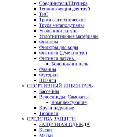
Соединители/Штуцера
Теплоизоляция для труб
ТиС
Троса сантехнические
Труба метапол,трапы
Угольники латунь
Уплотнительные материалы
Фильтры
Фильтры для воды
Фитинги (д/мет.пл.тр.)
Фитинги латунь
Бочонок/ниппель
Фланцы
Футорки
Шланги
СПОРТИВНЫЙ ИНВЕНТАРЬ
Бассейны
Велосипеды, Самокаты
Комплектующие
Круги надувные
Тюбинги
СРЕДСТВА ЗАЩИТЫ
ЗАЩИТНАЯ ОДЕЖДА
Каски
Маски