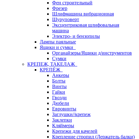
Фен строительный
Фрезер
Шлифмашина вибрационная
Шуруповерт
Эксцентриковая шлифовальная
машина
Электро- и бензопилы
Лампы паяльные
Ящики и сумки
Органайзеры/Ящики д/инструментов
Сумки
КРЕПЕЖ, ТАКЕЛАЖ
КРЕПЁЖ
Анкеры
Болты
Винты
Гайки
Гвозди
Дюбели
Евровинты
Заглушки//крепеж
Заклепки
Кляймеры
Крепежи для качелей
Крепление стропил (Держатель балки)