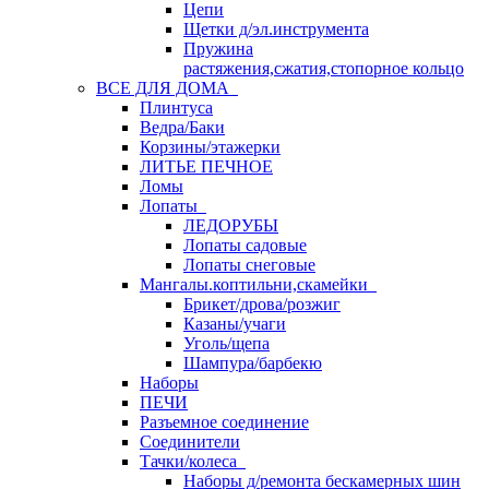
Цепи
Щетки д/эл.инструмента
Пружина
растяжения,сжатия,стопорное кольцо
ВСЕ ДЛЯ ДОМА
Плинтуса
Ведра/Баки
Корзины/этажерки
ЛИТЬЕ ПЕЧНОЕ
Ломы
Лопаты
ЛЕДОРУБЫ
Лопаты садовые
Лопаты снеговые
Мангалы.коптильни,скамейки
Брикет/дрова/розжиг
Казаны/учаги
Уголь/щепа
Шампура/барбекю
Наборы
ПЕЧИ
Разъемное соединение
Соединители
Тачки/колеса
Наборы д/ремонта бескамерных шин