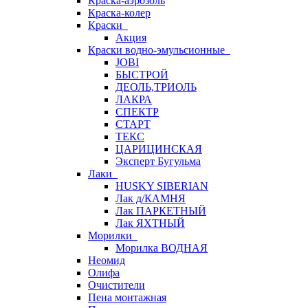
Краска-аэрозоль
Краска-колер
Краски
Акция
Краски водно-эмульсионные
JOBI
БЫСТРОЙ
ДЕОЛЬ,ТРИОЛЬ
ЛАКРА
СПЕКТР
СТАРТ
ТЕКС
ЦАРИЦИНСКАЯ
Эксперт Бугульма
Лаки
HUSKY SIBERIAN
Лак д/КАМНЯ
Лак ПАРКЕТНЫЙ
Лак ЯХТНЫЙ
Морилки
Морилка ВОДНАЯ
Неомид
Олифа
Очистители
Пена монтажная