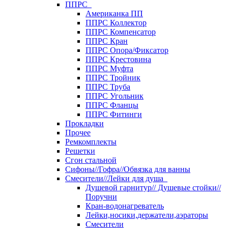
ППРС
Американка ПП
ППРС Коллектор
ППРС Компенсатор
ППРС Кран
ППРС Опора/Фиксатор
ППРС Крестовина
ППРС Муфта
ППРС Тройник
ППРС Труба
ППРС Угольник
ППРС Фланцы
ППРС Фитинги
Прокладки
Прочее
Ремкомплекты
Решетки
Сгон стальной
Сифоны//Гофра//Обвязка для ванны
Смесители//Лейки для душа
Душевой гарнитур// Душевые стойки//
Поручни
Кран-водонагреватель
Лейки,носики,держатели,аэраторы
Смесители