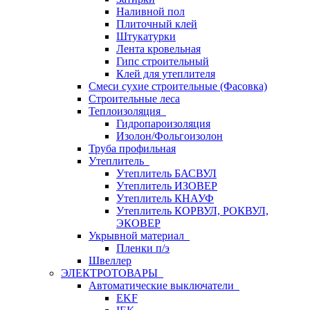
Наливной пол
Плиточный клей
Штукатурки
Лента кровельная
Гипс строительный
Клей для утеплителя
Смеси сухие строительные (Фасовка)
Строительные леса
Теплоизоляция
Гидропароизоляция
Изолон/Фольгоизолон
Труба профильная
Утеплитель
Утеплитель БАСВУЛ
Утеплитель ИЗОВЕР
Утеплитель КНАУФ
Утеплитель КОРВУЛ, РОКВУЛ,
ЭКОВЕР
Укрывной материал
Пленки п/э
Швеллер
ЭЛЕКТРОТОВАРЫ
Автоматические выключатели
EKF