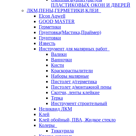
ПЛАСТИКОВЫХ ОКОН И ДВЕРЕЙ
ЛКМ,ПЕНЫ,ГЕРМЕТИКИ,КЛЕИ
Elcon Aqwell
GOOD MASTER
Герметики
Грунтовка(Мастика,Праймер)
Грунтовки
Известь
Инструмент для малярных работ
Валики
Ванночки
Кисти
Краскораспылители
Наборы малярные
Пистолет д/герметика
Пистолет д/монтажной пены
Скотчи, ленты клейкие
Терка
Инструмент строительный
Неликвид ЛКМ
Клей
Клей обойный, ПВА, Жидкое стекло
Колеры
Тиккурила