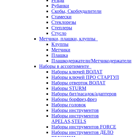
Резцы
Рубанки
Скобы, Скобоудалители
Стамески
Стеклорезы
Степлеры
Стусло
Метчики, плашки, клуппы
Клуппы
Метчики
Плашка
Плашкодержатели/Метчикодержатели
Наборы в ассортименте
Наборы ключей ВОЛАТ
Наборы ключей ПРО СТАРТУЛ
Наборы отверток ВОЛАТ
Наборы STURM
Наборы бит/насадок/адаптеров
Наборы борфрез,фрез
Наборы головок
Наборы инструментов
Наборы инструментов
APELAS,STELS
Наборы инструментов FORCE
Наборы инструментов ДЕЛО