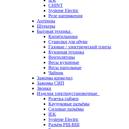
IEK
CHINT
Systeme Electric
Реле напряжения
Антенны
Штекеры
Бытовая техника
Кипятильники
Сушилки для обуви
Газовые / электрический плиты
Кухонная техника
Вентиляторы
Весы кухонные
Весы напольные
Чайник
Зажимы крокодил
Зажимы СИП
Звонки
Изделия электроустановочные
Розетка-таймер
Каучуковые разъёмы
Силовые разъёмы
IEK
Systeme Electric
Разъём РШ-ВШ