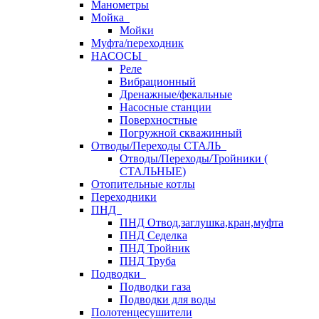
Манометры
Мойка
Мойки
Муфта/переходник
НАСОСЫ
Реле
Вибрационный
Дренажные/фекальные
Насосные станции
Поверхностные
Погружной скважинный
Отводы/Переходы СТАЛЬ
Отводы/Переходы/Тройники (
СТАЛЬНЫЕ)
Отопительные котлы
Переходники
ПНД
ПНД Отвод,заглушка,кран,муфта
ПНД Седелка
ПНД Тройник
ПНД Труба
Подводки
Подводки газа
Подводки для воды
Полотенцесушители