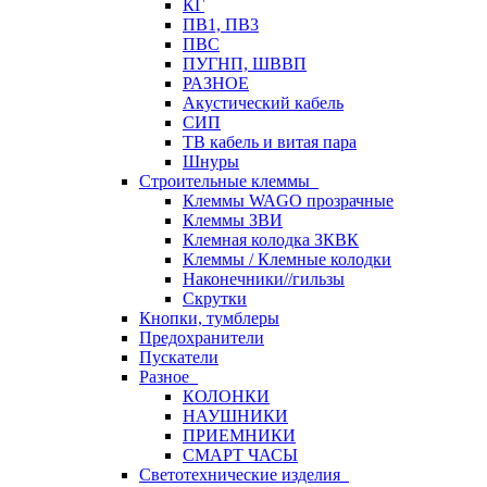
КГ
ПВ1, ПВ3
ПВС
ПУГНП, ШВВП
РАЗНОЕ
Акустический кабель
СИП
ТВ кабель и витая пара
Шнуры
Строительные клеммы
Клеммы WAGO прозрачные
Клеммы ЗВИ
Клемная колодка ЗКВК
Клеммы / Клемные колодки
Наконечники//гильзы
Скрутки
Кнопки, тумблеры
Предохранители
Пускатели
Разное
КОЛОНКИ
НАУШНИКИ
ПРИЕМНИКИ
СМАРТ ЧАСЫ
Светотехнические изделия