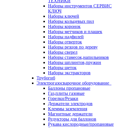
ТЕХНИКИ
Наборы инструментов СЕРВИС
КЛЮЧ
Наборы ключей
Наборы кольцевых пил
Наборы коронок
Наборы метчиков и плашек
Наборы надфилей
Наборы отверток
Наборы резцов по дереву
Наборы сверел
Наборы стамесок,напильников
Наборы шплинтов,пружин
Наборы щеток
Наборы экстракторов
Трубогиб
Электрогазосварочное оборудование
Баллоны пропановые
Газ,плиты газовые
Горелки/Резаки
Держатели электродов
Клеммы заземления
Магнитные держатели
Редукторы для баллонов
Рукава кислородные/пропановые