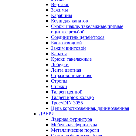
Вертлюг
Зажимы
Карабины
Коуш для канатов
Скобы-шакле, такелажные,прямые
оцинк.с резьбой
Соединитель цепей/троса
Блок отводной
Зажим винтовой
Канаты
Крюки такелажные
Лебедки
Лента цветная
Страховочный пояс
Стропы
Стяжки
Талреп цепной
Талреп крюк-кольцо
Трос//DIN 3055
Цепь короткозвенная, длиннозвенная
ДВЕРИ
Дверная фурнитура
Мебельная фурнитура
Металлические пороги
Оконная фурнитура//для