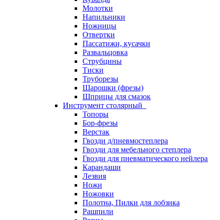
Молотки
Напильники
Ножницы
Отвертки
Пассатижи, кусачки
Развальцовка
Струбцины
Тиски
Труборезы
Шарошки (фрезы)
Шприцы для смазок
Инструмент столярный
Топоры
Бор-фрезы
Верстак
Гвозди д/пневмостеплера
Гвозди для мебельного степлера
Гвозди для пневматического нейлера
Карандаши
Лезвия
Ножи
Ножовки
Полотна, Пилки для лобзика
Рашпили