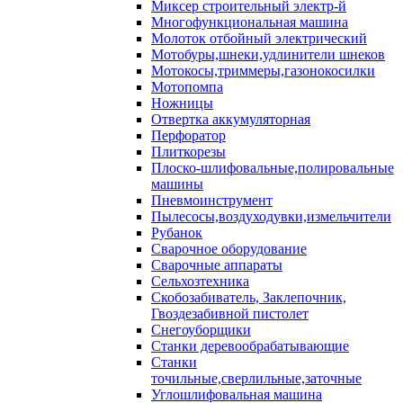
Миксер строительный электр-й
Многофункциональная машина
Молоток отбойный электрический
Мотобуры,шнеки,удлинители шнеков
Мотокосы,триммеры,газонокосилки
Мотопомпа
Ножницы
Отвертка аккумуляторная
Перфоратор
Плиткорезы
Плоско-шлифовальные,полировальные
машины
Пневмоинструмент
Пылесосы,воздуходувки,измельчители
Рубанок
Сварочное оборудование
Сварочные аппараты
Сельхозтехника
Скобозабиватель, Заклепочник,
Гвоздезабивной пистолет
Снегоуборщики
Станки деревообрабатывающие
Станки
точильные,сверлильные,заточные
Углошлифовальная машина