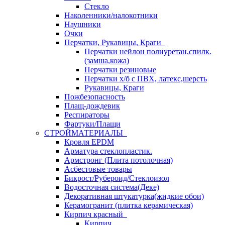
Стекло
Наколенники/налокотники
Наушники
Очки
Перчатки, Рукавицы, Краги
Перчатки нейлон полиуретан,спилк.
(замша,кожа)
Перчатки резиновые
Перчатки х/б с ПВХ, латекс,шерсть
Рукавицы, Краги
Пожбезопасность
Плащ-дождевик
Респираторы
Фартуки/Плащи
СТРОЙМАТЕРИАЛЫ
Кровля ЕРDM
Арматура стеклопластик.
Армстронг (Плита потолочная)
Асбестовые товары
Бикрост/Рубероид/Стеклоизол
Водосточная система(Деке)
Декоративная штукатурка(жидкие обои)
Керамогранит (плитка керамическая)
Кирпич красный
Кирпич