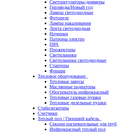
Светорегуляторы-диммеры
Гирлянды/Новый год
Лампы светодиодные
Фотореле
Лампы накаливания
Лента светодиодная
Ночники
Патроны электро
ПРА
Прожекторы
Светильники
Светильники светодиодные
Стартеры
Фонари
Тепловое оборудование
Тепловые завесы
Маслянные радиаторы
Обогреватель инфрокрасный
Тепловые газовые пушки
Тепловые дизельные пушки
Стабилизаторы
Счетчики
Теплый пол / Греющий кабель
Секции нагревательные для труб
Инфрокрасный теплый пол