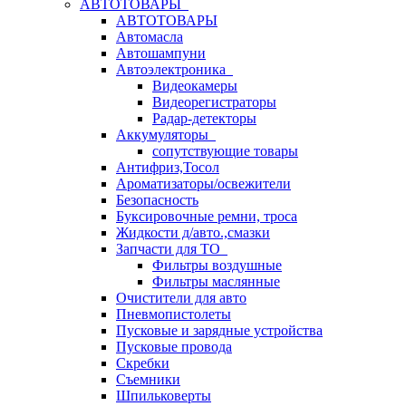
АВТОТОВАРЫ
АВТОТОВАРЫ
Автомасла
Автошампуни
Автоэлектроника
Видеокамеры
Видеорегистраторы
Радар-детекторы
Аккумуляторы
сопутствующие товары
Антифриз,Тосол
Ароматизаторы/освежители
Безопасность
Буксировочные ремни, троса
Жидкости д/авто.,смазки
Запчасти для ТО
Фильтры воздушные
Фильтры маслянные
Очистители для авто
Пневмопистолеты
Пусковые и зарядные устройства
Пусковые провода
Скребки
Съемники
Шпильковерты