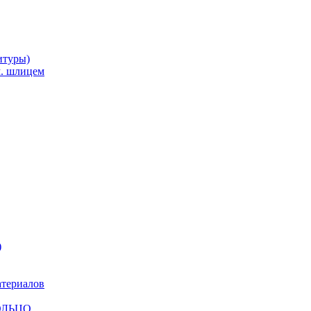
итуры)
м. шлицем
)
атериалов
КОЛЬЦО