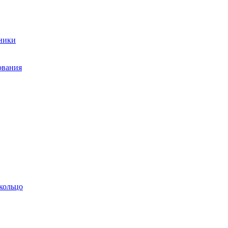
ники
ования
кольцо