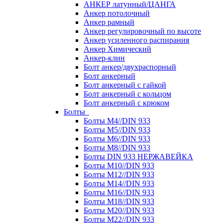
АНКЕР латунный/ЦАНГА
Анкер потолочный
Анкер рамный
Анкер регулировочный по высоте
Анкер усиленного распирания
Анкер Химический
Анкер-клин
Болт анкер/двухраспорный
Болт анкерный
Болт анкерный с гайкой
Болт анкерный с кольцом
Болт анкерный с крюком
Болты
Болты М4//DIN 933
Болты М5//DIN 933
Болты М6//DIN 933
Болты М8//DIN 933
Болты DIN 933 НЕРЖАВЕЙКА
Болты М10//DIN 933
Болты М12//DIN 933
Болты М14//DIN 933
Болты М16//DIN 933
Болты М18//DIN 933
Болты М20//DIN 933
Болты М22//DIN 933