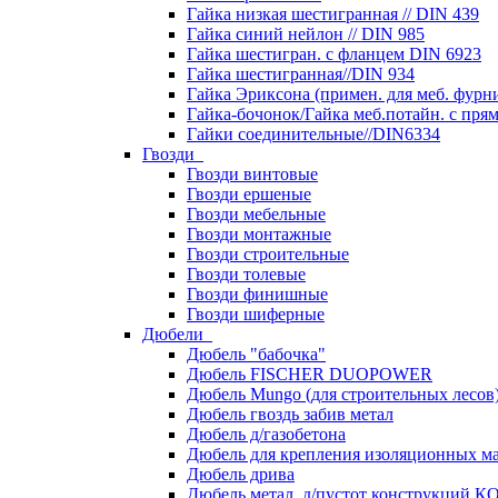
Гайка низкая шестигранная // DIN 439
Гайка синий нейлон // DIN 985
Гайка шестигран. с фланцем DIN 6923
Гайка шестигранная//DIN 934
Гайка Эриксона (примен. для меб. фурн
Гайка-бочонок/Гайка меб.потайн. с пря
Гайки соединительные//DIN6334
Гвозди
Гвозди винтовые
Гвозди ершеные
Гвозди мебельные
Гвозди монтажные
Гвозди строительные
Гвозди толевые
Гвозди финишные
Гвозди шиферные
Дюбели
Дюбель "бабочка"
Дюбель FISCHER DUOPOWER
Дюбель Mungo (для строительных лесов
Дюбель гвоздь забив метал
Дюбель д/газобетона
Дюбель для крепления изоляционных м
Дюбель дрива
Дюбель метал. д/пустот конструкций 