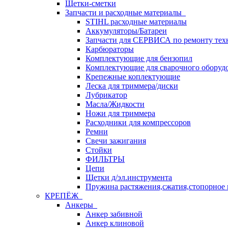
Щетки-сметки
Запчасти и расходные материалы
STIHL расходные материалы
Аккумуляторы/Батареи
Запчасти для СЕРВИСА по ремонту тех
Карбюраторы
Комплектующие для бензопил
Комплектующие для сварочного оборуд
Крепежные коплектующие
Леска для триммера/диски
Лубрикатор
Масла/Жидкости
Ножи для триммера
Расходники для компрессоров
Ремни
Свечи зажигания
Стойки
ФИЛЬТРЫ
Цепи
Щетки д/эл.инструмента
Пружина растяжения,сжатия,стопорное 
КРЕПЁЖ
Анкеры
Анкер забивной
Анкер клиновой