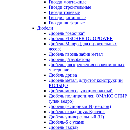
Гвозди монтажные
Гвозди строительные
Гвозди толевые
Гвозди финишные
Гвозди шиферные
Дюбели
Дюбель "бабочка"
Дюбель FISCHER DUOPOWER
Дюбель Mungo (для строительных
лесов)
Дюбель гвоздь забив метал
Дюбель д/газобетона
Дюбель для крепления изоляционных
материалов
Дюбель дрива
Дюбель метал. д/пустот конструкций
КОЛЬЦО
Дюбель многофункциональный
Дюбель полипропилен ОМАКС СПИР
(упак.ведро)
Дюбель распорный-N (нейлон)
Дюбель склад.пруж Крючок
Дюбель универсальный (U)
Дюбель-S с усами
Дюбель-гвоздь