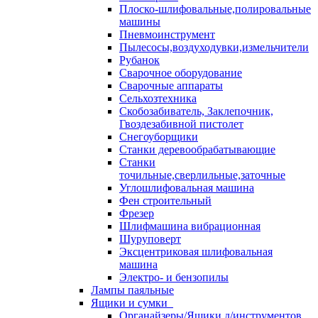
Плоско-шлифовальные,полировальные
машины
Пневмоинструмент
Пылесосы,воздуходувки,измельчители
Рубанок
Сварочное оборудование
Сварочные аппараты
Сельхозтехника
Скобозабиватель, Заклепочник,
Гвоздезабивной пистолет
Снегоуборщики
Станки деревообрабатывающие
Станки
точильные,сверлильные,заточные
Углошлифовальная машина
Фен строительный
Фрезер
Шлифмашина вибрационная
Шуруповерт
Эксцентриковая шлифовальная
машина
Электро- и бензопилы
Лампы паяльные
Ящики и сумки
Органайзеры/Ящики д/инструментов