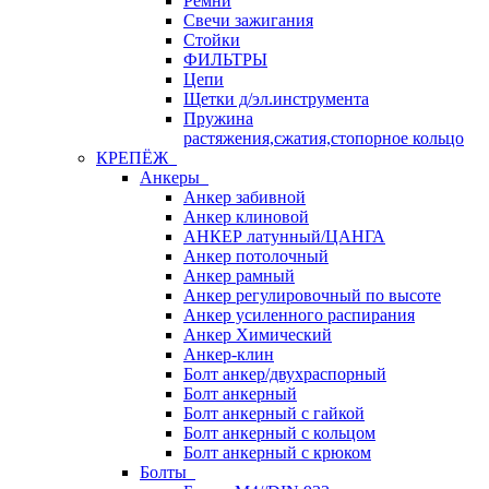
Ремни
Свечи зажигания
Стойки
ФИЛЬТРЫ
Цепи
Щетки д/эл.инструмента
Пружина
растяжения,сжатия,стопорное кольцо
КРЕПЁЖ
Анкеры
Анкер забивной
Анкер клиновой
АНКЕР латунный/ЦАНГА
Анкер потолочный
Анкер рамный
Анкер регулировочный по высоте
Анкер усиленного распирания
Анкер Химический
Анкер-клин
Болт анкер/двухраспорный
Болт анкерный
Болт анкерный с гайкой
Болт анкерный с кольцом
Болт анкерный с крюком
Болты