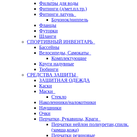
Фильтры для воды
Фитинги (д/мет.пл.тр.)
Фитинги латунь
Бочонок/ниппель
Фланцы
Футорки
Шланги
СПОРТИВНЫЙ ИНВЕНТАРЬ
Бассейны
Велосипеды, Самокаты
Комплектующие
Круги надувные
Тюбинги
СРЕДСТВА ЗАЩИТЫ
ЗАЩИТНАЯ ОДЕЖДА
Каски
Маски
Стекло
Наколенники/налокотники
Наушники
Очки
Перчатки, Рукавицы, Краги
Перчатки нейлон полиуретан,спилк.
(замша,кожа)
Перчатки резиновые