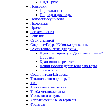
ПНД Труба
Подводки
Подводки газа
Подводки для воды
Полотенцесушители
Прокладки
Прочее
Ремкомплекты
Решетки
Сгон стальной
Сифоны//Гофра//Обвязка для ванны
Смесители//Лейки для душа
Душевой гарнитур// Душевые стойки//
Поручни
Кран-водонагреватель
Лейки,носики,держатели,аэраторы
Смесители
Соединители/Штуцера
Теплоизоляция для труб
ТиС
Троса сантехнические
Труба метапол,трапы
Угольники латунь
Уплотнительные материалы
Фильтры