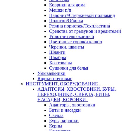
Коврики для дома
Мешки п/п
Паронит//Стержневой полиамид
Полотно/Обивка
Резина пористая//Техпластина
Средства от грызунов и вредителей
Уплотнитель оконный
Цветочные горшки,кашпо
Черенки, шканты
Шланги
Швабры
Хоз.товары
Сушилки для белья
Умывальники
Ящики почтовые
ИНСТРУМЕНТ, ОБОРУДОВАНИЕ
АДАПТОРЫ, ХВОСТОВИКИ, БУРЫ,
ПЕРЕХОДНИКИ, СВЕРЛА, БИТЫ,
НАСАДКИ, КОРОНКИ
Адапторы, хвостовики
Биты и насадки
Сверла
Буры, коронки
Керны