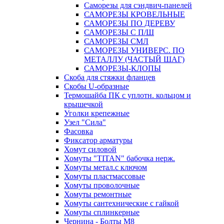
Саморезы для сэндвич-панелей
САМОРЕЗЫ КРОВЕЛЬНЫЕ
САМОРЕЗЫ ПО ДЕРЕВУ
САМОРЕЗЫ С П/Ш
САМОРЕЗЫ СМЛ
САМОРЕЗЫ УНИВЕРС. ПО
МЕТАЛЛУ (ЧАСТЫЙ ШАГ)
САМОРЕЗЫ-КЛОПЫ
Скоба для стяжки фланцев
Скобы U-образные
Термошайба ПК с уплотн. кольцом и
крышечкой
Уголки крепежные
Узел "Сила"
Фасовка
Фиксатор арматуры
Хомут силовой
Хомуты "TITAN" бабочка нерж.
Хомуты метал.с ключом
Хомуты пластмассовые
Хомуты проволочные
Хомуты ремонтные
Хомуты сантехнические с гайкой
Хомуты сплинкерные
Чернина - Болты М8