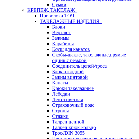
Сумки
КРЕПЕЖ, ТАКЕЛАЖ
Проволока ТОЧ
ТАКЕЛАЖНЫЕ ИЗДЕЛИЯ
Блоки
Вертлюг
Зажимы
Карабины
Коуш для канатов
Скобы-шакле, такелажные,прямые
оцинк.с резьбой
Соединитель цепей/троса
Блок отводной
Зажим винтовой
Канаты
Крюки такелажные
Лебедки
Лента цветная
Страховочный пояс
Стропы
Стяжки
Талреп цепной
Талреп крюк-кольцо
Трос//DIN 3055
Цепь короткозвенная, длиннозвенная