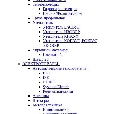
Теплоизоляция
Гидропароизоляция
Изолон/Фольгоизолон
Труба профильная
Утеплитель
Утеплитель БАСВУЛ
Утеплитель ИЗОВЕР
Утеплитель КНАУФ
Утеплитель КОРВУЛ, РОКВУЛ,
ЭКОВЕР
Укрывной материал
Пленки п/э
Швеллер
ЭЛЕКТРОТОВАРЫ
Автоматические выключатели
EKF
IEK
CHINT
Systeme Electric
Реле напряжения
Антенны
Штекеры
Бытовая техника
Кипятильники