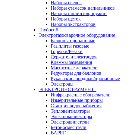
Наборы сверел
Наборы стамесок,напильников
Наборы шплинтов,пружин
Наборы щеток
Наборы экстракторов
Трубогиб
Электрогазосварочное оборудование
Баллоны пропановые
Газ,плиты газовые
Горелки/Резаки
Держатели электродов
Клеммы заземления
Магнитные держатели
Редукторы для баллонов
Рукава кислородные/пропановые
Электроды
ЭЛЕКТРОИНСТРУМЕНТ
Инфракрасные обогреватели
Измерительные приборы
Станция водоснабжения
Тепловентиляторы
Электроконвекторы
Электродвигатели
Бетоносмесители
ВАРЯГ