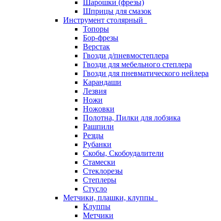
Шарошки (фрезы)
Шприцы для смазок
Инструмент столярный
Топоры
Бор-фрезы
Верстак
Гвозди д/пневмостеплера
Гвозди для мебельного степлера
Гвозди для пневматического нейлера
Карандаши
Лезвия
Ножи
Ножовки
Полотна, Пилки для лобзика
Рашпили
Резцы
Рубанки
Скобы, Скобоудалители
Стамески
Стеклорезы
Степлеры
Стусло
Метчики, плашки, клуппы
Клуппы
Метчики