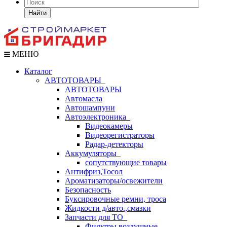
Найти
МЕНЮ
Каталог
АВТОТОВАРЫ
АВТОТОВАРЫ
Автомасла
Автошампуни
Автоэлектроника
Видеокамеры
Видеорегистраторы
Радар-детекторы
Аккумуляторы
сопутствующие товары
Антифриз,Тосол
Ароматизаторы/освежители
Безопасность
Буксировочные ремни, троса
Жидкости д/авто.,смазки
Запчасти для ТО
Фильтры воздушные