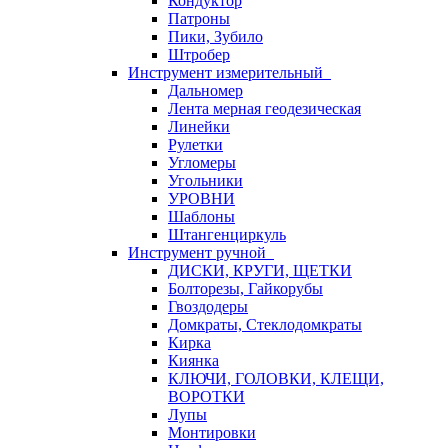
Кондуктор
Патроны
Пики, Зубило
Штробер
Инструмент измерительный
Дальномер
Лента мерная геодезическая
Линейки
Рулетки
Угломеры
Угольники
УРОВНИ
Шаблоны
Штангенциркуль
Инструмент ручной
ДИСКИ, КРУГИ, ЩЕТКИ
Болторезы, Гайкорубы
Гвоздодеры
Домкраты, Стеклодомкраты
Кирка
Киянка
КЛЮЧИ, ГОЛОВКИ, КЛЕЩИ,
ВОРОТКИ
Лупы
Монтировки