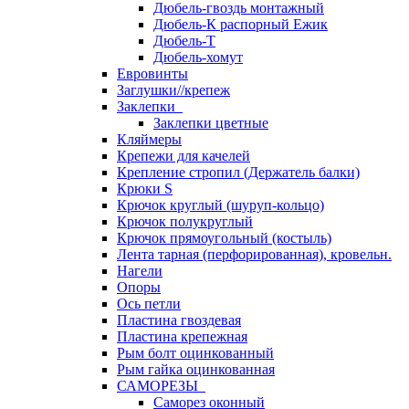
Дюбель-гвоздь монтажный
Дюбель-К распорный Ежик
Дюбель-Т
Дюбель-хомут
Евровинты
Заглушки//крепеж
Заклепки
Заклепки цветные
Кляймеры
Крепежи для качелей
Крепление стропил (Держатель балки)
Крюки S
Крючок круглый (шуруп-кольцо)
Крючок полукруглый
Крючок прямоугольный (костыль)
Лента тарная (перфорированная), кровельн.
Нагели
Опоры
Ось петли
Пластина гвоздевая
Пластина крепежная
Рым болт оцинкованный
Рым гайка оцинкованная
САМОРЕЗЫ
Саморез оконный