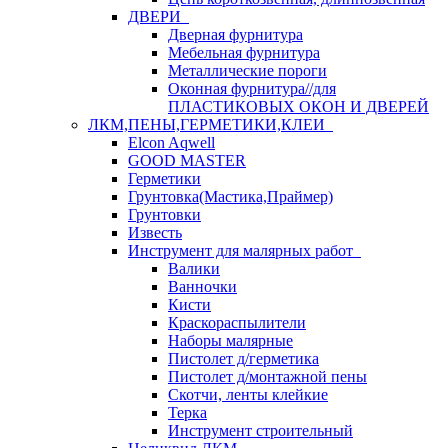
ДВЕРИ
Дверная фурнитура
Мебельная фурнитура
Металлические пороги
Оконная фурнитура//для
ПЛАСТИКОВЫХ ОКОН И ДВЕРЕЙ
ЛКМ,ПЕНЫ,ГЕРМЕТИКИ,КЛЕИ
Elcon Aqwell
GOOD MASTER
Герметики
Грунтовка(Мастика,Праймер)
Грунтовки
Известь
Инструмент для малярных работ
Валики
Ванночки
Кисти
Краскораспылители
Наборы малярные
Пистолет д/герметика
Пистолет д/монтажной пены
Скотчи, ленты клейкие
Терка
Инструмент строительный