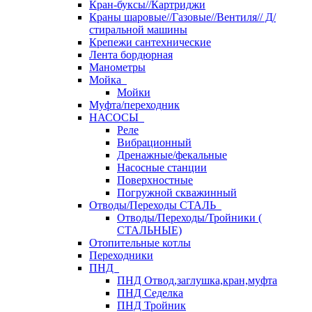
Кран-буксы//Картриджи
Краны шаровые//Газовые//Вентиля// Д/
стиральной машины
Крепежи сантехнические
Лента бордюрная
Манометры
Мойка
Мойки
Муфта/переходник
НАСОСЫ
Реле
Вибрационный
Дренажные/фекальные
Насосные станции
Поверхностные
Погружной скважинный
Отводы/Переходы СТАЛЬ
Отводы/Переходы/Тройники (
СТАЛЬНЫЕ)
Отопительные котлы
Переходники
ПНД
ПНД Отвод,заглушка,кран,муфта
ПНД Седелка
ПНД Тройник