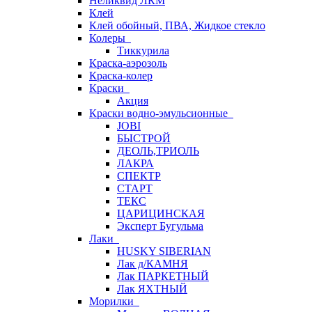
Неликвид ЛКМ
Клей
Клей обойный, ПВА, Жидкое стекло
Колеры
Тиккурила
Краска-аэрозоль
Краска-колер
Краски
Акция
Краски водно-эмульсионные
JOBI
БЫСТРОЙ
ДЕОЛЬ,ТРИОЛЬ
ЛАКРА
СПЕКТР
СТАРТ
ТЕКС
ЦАРИЦИНСКАЯ
Эксперт Бугульма
Лаки
HUSKY SIBERIAN
Лак д/КАМНЯ
Лак ПАРКЕТНЫЙ
Лак ЯХТНЫЙ
Морилки