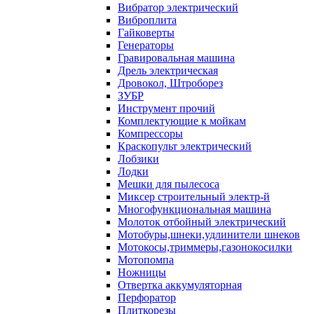
Вибратор электрический
Виброплита
Гайковерты
Генераторы
Гравировальная машина
Дрель электрическая
Дровокол, Штроборез
ЗУБР
Инструмент прочий
Комплектующие к мойкам
Компрессоры
Краскопульт электрический
Лобзики
Лодки
Мешки для пылесоса
Миксер строительный электр-й
Многофункциональная машина
Молоток отбойный электрический
Мотобуры,шнеки,удлинители шнеков
Мотокосы,триммеры,газонокосилки
Мотопомпа
Ножницы
Отвертка аккумуляторная
Перфоратор
Плиткорезы