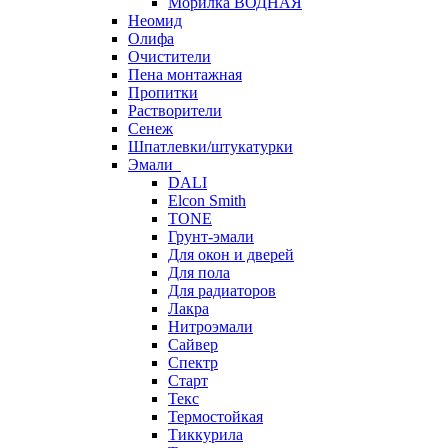
Морилка ВОДНАЯ
Неомид
Олифа
Очистители
Пена монтажная
Пропитки
Растворители
Сенеж
Шпатлевки/штукатурки
Эмали
DALI
Elcon Smith
TONE
Грунт-эмали
Для окон и дверей
Для пола
Для радиаторов
Лакра
Нитроэмали
Сайвер
Спектр
Старт
Текс
Термостойкая
Тиккурила