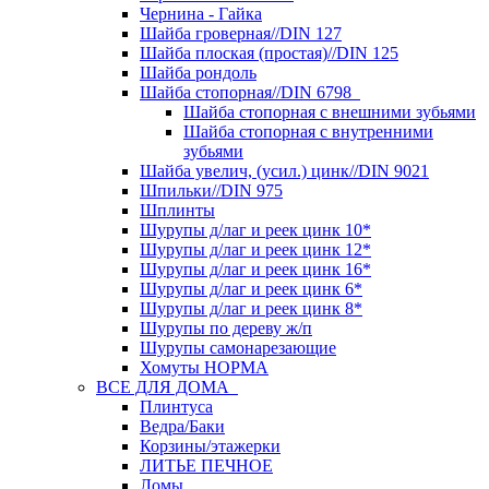
Чернина - Гайка
Шайба гроверная//DIN 127
Шайба плоская (простая)//DIN 125
Шайба рондоль
Шайба стопорная//DIN 6798
Шайба стопорная с внешними зубьями
Шайба стопорная с внутренними
зубьями
Шайба увелич, (усил.) цинк//DIN 9021
Шпильки//DIN 975
Шплинты
Шурупы д/лаг и реек цинк 10*
Шурупы д/лаг и реек цинк 12*
Шурупы д/лаг и реек цинк 16*
Шурупы д/лаг и реек цинк 6*
Шурупы д/лаг и реек цинк 8*
Шурупы по дереву ж/п
Шурупы самонарезающие
Хомуты НОРМА
ВСЕ ДЛЯ ДОМА
Плинтуса
Ведра/Баки
Корзины/этажерки
ЛИТЬЕ ПЕЧНОЕ
Ломы