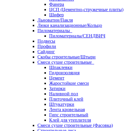
Фанера
ЦСП (Цементно-стружечные плиты)
Шифер
Льноватин/Пакля
Люки канализационные/Кольцо
Пиломатериалы
Пиломатериалы/СЕНДВИЧ
Подвесы
Профили
Сайдинг
Скобы строительные/Штыри
Смеси сухие строительные
Шпаклевки
Гидроизоляция
Цемент
Жаростойкие смеси
Затирки
Наливной пол
Плиточный клей
Штукатурки
Лента кровельная
Гипс строительный
Клей для утеплителя
Смеси сухие строительные (Фасовка)
Строительные леса