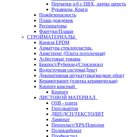
Перчатки х/б с ПВХ, латекс,шерсть
Рукавицы, Краги
Пожбезопасность
Плащ-дождевик
Респираторы
Фартуки/Плащи
СТРОЙМАТЕРИАЛЫ
Кровля ЕРDM
Арматура стеклопластик.
Армстронг (Плита потолочная)
Асбестовые товары
Бикрост/Рубероид/Стеклоизол
Водосточная система(Деке)
Декоративная штукатурка(жидкие обои)
Керамогранит (плитка керамическая)
Кирпич красный
Кирпич
ЛИСТОВОЙ МАТЕРИАЛ
OSB - плита
Гипсокартон
ДВП/ДСП/ТЕКСТОЛИТ
Ламинат
Пенопласт/XPS/Поролон
Поликарбонат
Профнастил