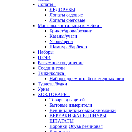
Лопаты
ЛЕДОРУБЫ
Лопаты садовые
Лопаты снеговые
Мангалы.коптильни,скамейки
Брикет/дрова/розжиг
Казаны/учаги
Уголь/щепа
Шампура/барбекю
Наборы
ПЕЧИ
Разъемное соединение
Соединители
Тачки/колеса
Наборы д/ремонта бескамерных шин
Туалеты/будки
Урны
ХОЗ.ТОВАРЫ
Товары для детей
Бытовые измерители
Веники,щетки,совки,окномойки
ВЕРЕВКИ,ФАЛЫ,ШНУРЫ,
ШПАГАТЫ
Воронки,Обувь резиновая
Канистры