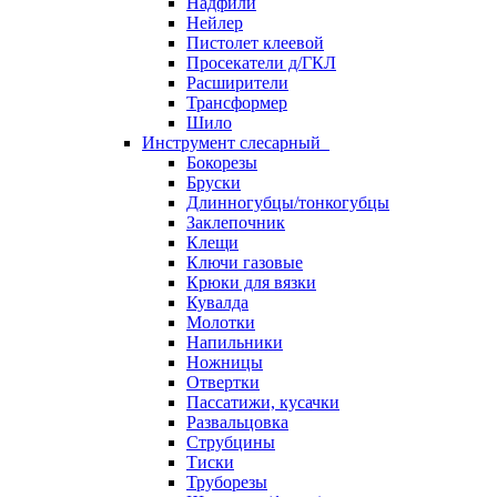
Надфили
Нейлер
Пистолет клеевой
Просекатели д/ГКЛ
Расширители
Трансформер
Шило
Инструмент слесарный
Бокорезы
Бруски
Длинногубцы/тонкогубцы
Заклепочник
Клещи
Ключи газовые
Крюки для вязки
Кувалда
Молотки
Напильники
Ножницы
Отвертки
Пассатижи, кусачки
Развальцовка
Струбцины
Тиски
Труборезы