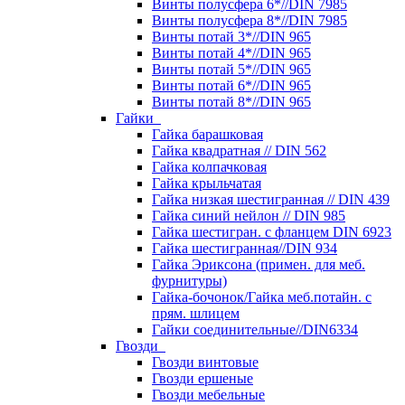
Винты полусфера 6*//DIN 7985
Винты полусфера 8*//DIN 7985
Винты потай 3*//DIN 965
Винты потай 4*//DIN 965
Винты потай 5*//DIN 965
Винты потай 6*//DIN 965
Винты потай 8*//DIN 965
Гайки
Гайка барашковая
Гайка квадратная // DIN 562
Гайка колпачковая
Гайка крыльчатая
Гайка низкая шестигранная // DIN 439
Гайка синий нейлон // DIN 985
Гайка шестигран. с фланцем DIN 6923
Гайка шестигранная//DIN 934
Гайка Эриксона (примен. для меб.
фурнитуры)
Гайка-бочонок/Гайка меб.потайн. с
прям. шлицем
Гайки соединительные//DIN6334
Гвозди
Гвозди винтовые
Гвозди ершеные
Гвозди мебельные