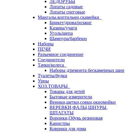
ЛЕДОРУБЫ
Лопаты садовые
Лопаты снеговые
Мангалы.коптильни,скамейки
Брикет/дрова/розжиг
Казаны/учаги
Уголь/щепа
Шампура/барбекю
Наборы
ПЕЧИ
Разъемное соединение
Соединители
Тачки/колеса
Наборы д/ремонта бескамерных шин
Туалеты/будки
Урны
ХОЗ.ТОВАРЫ
Товары для детей
Бытовые измерители
Веники,щетки,совки,окномойки
ВЕРЕВКИ,ФАЛЫ,ШНУРЫ,
ШПАГАТЫ
Воронки,Обувь резиновая
Канистры
Коврики для дома