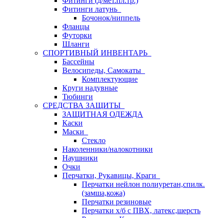
Фитинги (д/мет.пл.тр.)
Фитинги латунь
Бочонок/ниппель
Фланцы
Футорки
Шланги
СПОРТИВНЫЙ ИНВЕНТАРЬ
Бассейны
Велосипеды, Самокаты
Комплектующие
Круги надувные
Тюбинги
СРЕДСТВА ЗАЩИТЫ
ЗАЩИТНАЯ ОДЕЖДА
Каски
Маски
Стекло
Наколенники/налокотники
Наушники
Очки
Перчатки, Рукавицы, Краги
Перчатки нейлон полиуретан,спилк.
(замша,кожа)
Перчатки резиновые
Перчатки х/б с ПВХ, латекс,шерсть