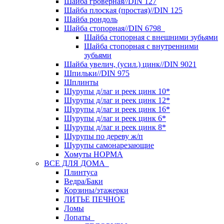
Шайба гроверная//DIN 127
Шайба плоская (простая)//DIN 125
Шайба рондоль
Шайба стопорная//DIN 6798
Шайба стопорная с внешними зубьями
Шайба стопорная с внутренними
зубьями
Шайба увелич, (усил.) цинк//DIN 9021
Шпильки//DIN 975
Шплинты
Шурупы д/лаг и реек цинк 10*
Шурупы д/лаг и реек цинк 12*
Шурупы д/лаг и реек цинк 16*
Шурупы д/лаг и реек цинк 6*
Шурупы д/лаг и реек цинк 8*
Шурупы по дереву ж/п
Шурупы самонарезающие
Хомуты НОРМА
ВСЕ ДЛЯ ДОМА
Плинтуса
Ведра/Баки
Корзины/этажерки
ЛИТЬЕ ПЕЧНОЕ
Ломы
Лопаты