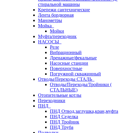
стиральной машины
Крепежи сантехнические
Лента бордюрная
Манометры
Мойка
Мойки
Муфта/переходник
НАСОСЫ
Реле
Вибрационный
Дренажные/фекальные
Насосные станции
Поверхностные
Погружной скважинный
Отводы/Переходы СТАЛЬ
Отводы/Переходы/Тройники (
СТАЛЬНЫЕ)
Отопительные котлы
Переходники
ПНД
ПНД Отвод,заглушка,кран,муфта
ПНД Седелка
ПНД Тройник
ПНД Труба
Подводки