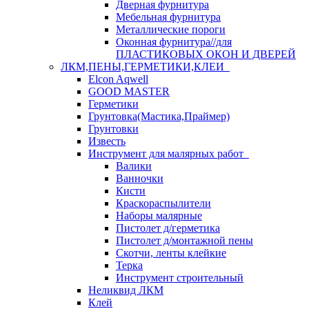
Дверная фурнитура
Мебельная фурнитура
Металлические пороги
Оконная фурнитура//для
ПЛАСТИКОВЫХ ОКОН И ДВЕРЕЙ
ЛКМ,ПЕНЫ,ГЕРМЕТИКИ,КЛЕИ
Elcon Aqwell
GOOD MASTER
Герметики
Грунтовка(Мастика,Праймер)
Грунтовки
Известь
Инструмент для малярных работ
Валики
Ванночки
Кисти
Краскораспылители
Наборы малярные
Пистолет д/герметика
Пистолет д/монтажной пены
Скотчи, ленты клейкие
Терка
Инструмент строительный
Неликвид ЛКМ
Клей