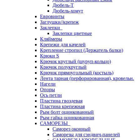
Дюбель-Т
Дюбель-хомут
Евровинты
Заглушки//крепеж
Заклепки
Заклепки цветные
Кляймеры
Крепежи для качелей
Крепление стропил (Держатель балки)
Крюки S
Крючок круглый (шуруп-кольцо)
Крючок полукруглый
Крючок прямоугольный (костыль)
Лента тарная (перфорированная), кровельн.
Нагели
Опоры
Ось петли
Пластина гвоздевая
Пластина крепежная
Рым болт оцинкованный
Рым гайка оцинкованная
САМОРЕЗЫ
Саморез оконный
Саморезы для сэндвич-панелей