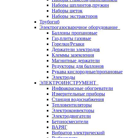
Наборы шплинтов,пружин
Наборы щеток
Наборы экстракторов
Трубогиб
Электрогазосварочное оборудование
Баллоны пропановые
Газ,плиты газовые
Горелки/Резаки
Держатели электродов
Клеммы заземления
Магнитные держатели
Редукторы для баллонов
Рукава кислородные/пропановые
Электроды
ЭЛЕКТРОИНСТРУМЕНТ
Инфракрасные обогреватели
Измерительные приборы
Станция водоснабжения
Тепловентиляторы
Электроконвекторы
Электродвигатели
Бетоносмесители
ВАРЯГ
Вибратор электрический