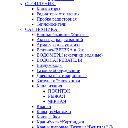
ОТОПЛЕНИЕ
Коллекторы
Радиаторы отопления
Пробка радиаторная
Теплоносители
САНТЕХНИКА
Ванны/Раковины/Унитазы
Аксессуары для ванной
Арматура для унитаза
Вентиля//ВРЕЗКА в бак
ВОДОМЕРЫ (счетчики водяные)
ВОДОНАГРЕВАТЕЛИ
Воздуховоды
Газовое оборудование
Дверцы вентиляционные
Заглушки//сантехника
Канализация
ПОЛИТЭК
РЫЖАЯ
ЧЕРНАЯ
Клапан
Кольцо//Манжета
Контргайки
Кран-буксы//Картриджи
Краны шаровые//Газовые//Вентиля// Д/