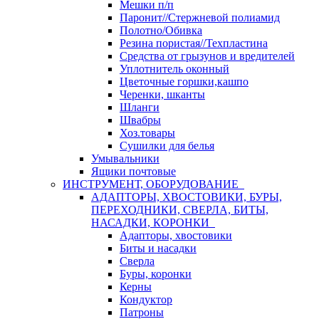
Мешки п/п
Паронит//Стержневой полиамид
Полотно/Обивка
Резина пористая//Техпластина
Средства от грызунов и вредителей
Уплотнитель оконный
Цветочные горшки,кашпо
Черенки, шканты
Шланги
Швабры
Хоз.товары
Сушилки для белья
Умывальники
Ящики почтовые
ИНСТРУМЕНТ, ОБОРУДОВАНИЕ
АДАПТОРЫ, ХВОСТОВИКИ, БУРЫ,
ПЕРЕХОДНИКИ, СВЕРЛА, БИТЫ,
НАСАДКИ, КОРОНКИ
Адапторы, хвостовики
Биты и насадки
Сверла
Буры, коронки
Керны
Кондуктор
Патроны