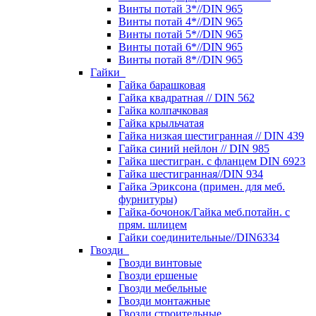
Винты потай 3*//DIN 965
Винты потай 4*//DIN 965
Винты потай 5*//DIN 965
Винты потай 6*//DIN 965
Винты потай 8*//DIN 965
Гайки
Гайка барашковая
Гайка квадратная // DIN 562
Гайка колпачковая
Гайка крыльчатая
Гайка низкая шестигранная // DIN 439
Гайка синий нейлон // DIN 985
Гайка шестигран. с фланцем DIN 6923
Гайка шестигранная//DIN 934
Гайка Эриксона (примен. для меб.
фурнитуры)
Гайка-бочонок/Гайка меб.потайн. с
прям. шлицем
Гайки соединительные//DIN6334
Гвозди
Гвозди винтовые
Гвозди ершеные
Гвозди мебельные
Гвозди монтажные
Гвозди строительные