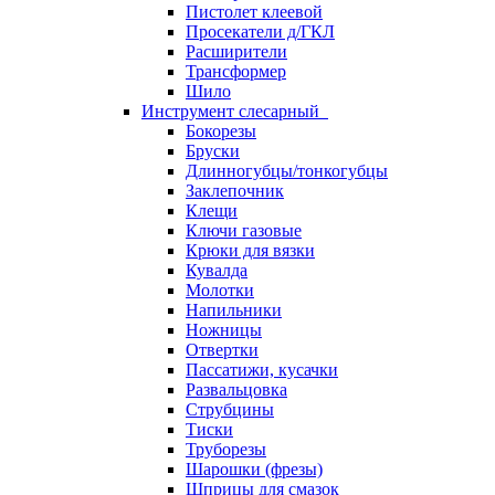
Пистолет клеевой
Просекатели д/ГКЛ
Расширители
Трансформер
Шило
Инструмент слесарный
Бокорезы
Бруски
Длинногубцы/тонкогубцы
Заклепочник
Клещи
Ключи газовые
Крюки для вязки
Кувалда
Молотки
Напильники
Ножницы
Отвертки
Пассатижи, кусачки
Развальцовка
Струбцины
Тиски
Труборезы
Шарошки (фрезы)
Шприцы для смазок