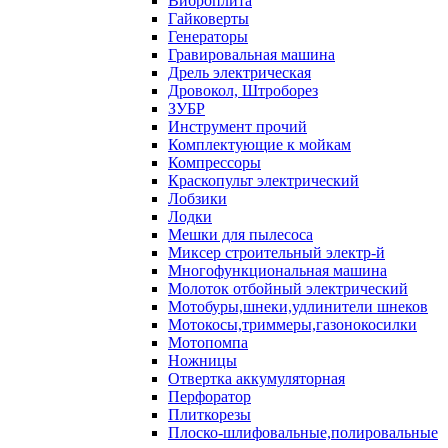
Виброплита
Гайковерты
Генераторы
Гравировальная машина
Дрель электрическая
Дровокол, Штроборез
ЗУБР
Инструмент прочий
Комплектующие к мойкам
Компрессоры
Краскопульт электрический
Лобзики
Лодки
Мешки для пылесоса
Миксер строительный электр-й
Многофункциональная машина
Молоток отбойный электрический
Мотобуры,шнеки,удлинители шнеков
Мотокосы,триммеры,газонокосилки
Мотопомпа
Ножницы
Отвертка аккумуляторная
Перфоратор
Плиткорезы
Плоско-шлифовальные,полировальные