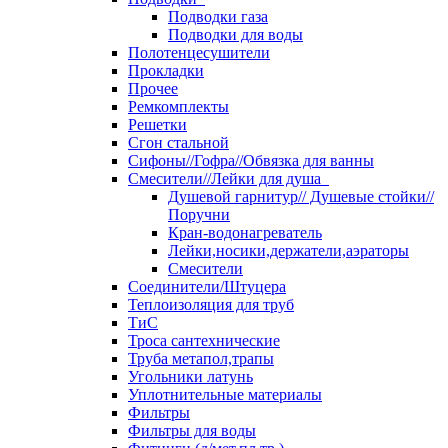
Подводки газа
Подводки для воды
Полотенцесушители
Прокладки
Прочее
Ремкомплекты
Решетки
Сгон стальной
Сифоны//Гофра//Обвязка для ванны
Смесители//Лейки для душа
Душевой гарнитур// Душевые стойки//
Поручни
Кран-водонагреватель
Лейки,носики,держатели,аэраторы
Смесители
Соединители/Штуцера
Теплоизоляция для труб
ТиС
Троса сантехнические
Труба метапол,трапы
Угольники латунь
Уплотнительные материалы
Фильтры
Фильтры для воды