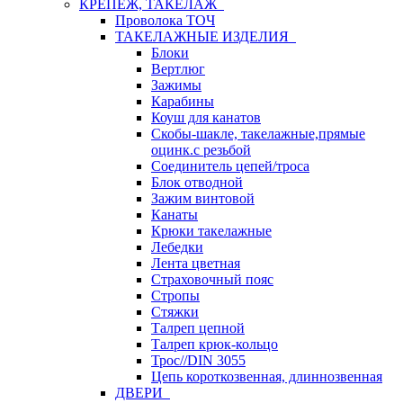
КРЕПЕЖ, ТАКЕЛАЖ
Проволока ТОЧ
ТАКЕЛАЖНЫЕ ИЗДЕЛИЯ
Блоки
Вертлюг
Зажимы
Карабины
Коуш для канатов
Скобы-шакле, такелажные,прямые
оцинк.с резьбой
Соединитель цепей/троса
Блок отводной
Зажим винтовой
Канаты
Крюки такелажные
Лебедки
Лента цветная
Страховочный пояс
Стропы
Стяжки
Талреп цепной
Талреп крюк-кольцо
Трос//DIN 3055
Цепь короткозвенная, длиннозвенная
ДВЕРИ