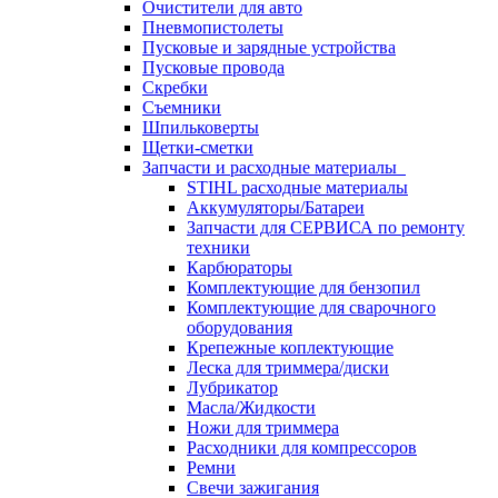
Очистители для авто
Пневмопистолеты
Пусковые и зарядные устройства
Пусковые провода
Скребки
Съемники
Шпильковерты
Щетки-сметки
Запчасти и расходные материалы
STIHL расходные материалы
Аккумуляторы/Батареи
Запчасти для СЕРВИСА по ремонту
техники
Карбюраторы
Комплектующие для бензопил
Комплектующие для сварочного
оборудования
Крепежные коплектующие
Леска для триммера/диски
Лубрикатор
Масла/Жидкости
Ножи для триммера
Расходники для компрессоров
Ремни
Свечи зажигания