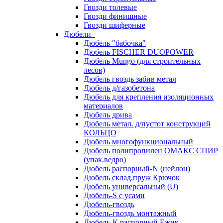
Гвозди толевые
Гвозди финишные
Гвозди шиферные
Дюбели
Дюбель "бабочка"
Дюбель FISCHER DUOPOWER
Дюбель Mungo (для строительных
лесов)
Дюбель гвоздь забив метал
Дюбель д/газобетона
Дюбель для крепления изоляционных
материалов
Дюбель дрива
Дюбель метал. д/пустот конструкций
КОЛЬЦО
Дюбель многофункциональный
Дюбель полипропилен ОМАКС СПИР
(упак.ведро)
Дюбель распорный-N (нейлон)
Дюбель склад.пруж Крючок
Дюбель универсальный (U)
Дюбель-S с усами
Дюбель-гвоздь
Дюбель-гвоздь монтажный
Дюбель-К распорный Ежик