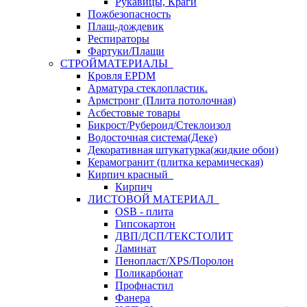
Рукавицы, Краги
Пожбезопасность
Плащ-дождевик
Респираторы
Фартуки/Плащи
СТРОЙМАТЕРИАЛЫ
Кровля ЕРDM
Арматура стеклопластик.
Армстронг (Плита потолочная)
Асбестовые товары
Бикрост/Рубероид/Стеклоизол
Водосточная система(Деке)
Декоративная штукатурка(жидкие обои)
Керамогранит (плитка керамическая)
Кирпич красный
Кирпич
ЛИСТОВОЙ МАТЕРИАЛ
OSB - плита
Гипсокартон
ДВП/ДСП/ТЕКСТОЛИТ
Ламинат
Пенопласт/XPS/Поролон
Поликарбонат
Профнастил
Фанера