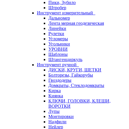
Пики, Зубило
Штробер
Инструмент измерительный
Дальномер
Лента мерная геодезическая
Линейки
Рулетки
Угломеры
Угольники
УРОВНИ
Шаблоны
Штангенциркуль
Инструмент ручной
ДИСКИ, КРУГИ, ЩЕТКИ
Болторезы, Гайкорубы
Гвоздодеры
Домкраты, Стеклодомкраты
Кирка
Киянка
КЛЮЧИ, ГОЛОВКИ, КЛЕЩИ,
ВОРОТКИ
Лупы
Монтировки
Надфили
Нейлер