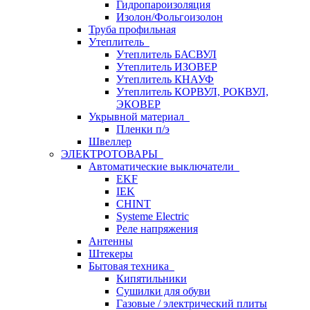
Гидропароизоляция
Изолон/Фольгоизолон
Труба профильная
Утеплитель
Утеплитель БАСВУЛ
Утеплитель ИЗОВЕР
Утеплитель КНАУФ
Утеплитель КОРВУЛ, РОКВУЛ,
ЭКОВЕР
Укрывной материал
Пленки п/э
Швеллер
ЭЛЕКТРОТОВАРЫ
Автоматические выключатели
EKF
IEK
CHINT
Systeme Electric
Реле напряжения
Антенны
Штекеры
Бытовая техника
Кипятильники
Сушилки для обуви
Газовые / электрический плиты