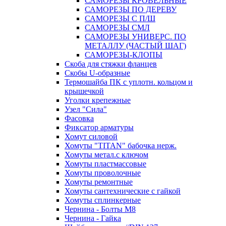
САМОРЕЗЫ КРОВЕЛЬНЫЕ
САМОРЕЗЫ ПО ДЕРЕВУ
САМОРЕЗЫ С П/Ш
САМОРЕЗЫ СМЛ
САМОРЕЗЫ УНИВЕРС. ПО
МЕТАЛЛУ (ЧАСТЫЙ ШАГ)
САМОРЕЗЫ-КЛОПЫ
Скоба для стяжки фланцев
Скобы U-образные
Термошайба ПК с уплотн. кольцом и
крышечкой
Уголки крепежные
Узел "Сила"
Фасовка
Фиксатор арматуры
Хомут силовой
Хомуты "TITAN" бабочка нерж.
Хомуты метал.с ключом
Хомуты пластмассовые
Хомуты проволочные
Хомуты ремонтные
Хомуты сантехнические с гайкой
Хомуты сплинкерные
Чернина - Болты М8
Чернина - Гайка