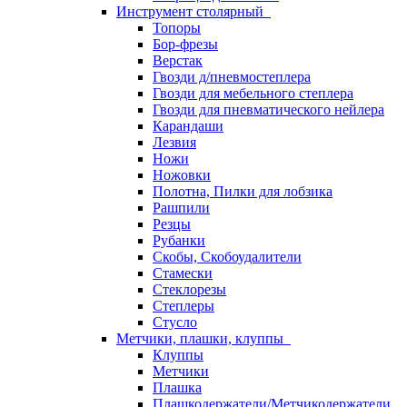
Инструмент столярный
Топоры
Бор-фрезы
Верстак
Гвозди д/пневмостеплера
Гвозди для мебельного степлера
Гвозди для пневматического нейлера
Карандаши
Лезвия
Ножи
Ножовки
Полотна, Пилки для лобзика
Рашпили
Резцы
Рубанки
Скобы, Скобоудалители
Стамески
Стеклорезы
Степлеры
Стусло
Метчики, плашки, клуппы
Клуппы
Метчики
Плашка
Плашкодержатели/Метчикодержатели