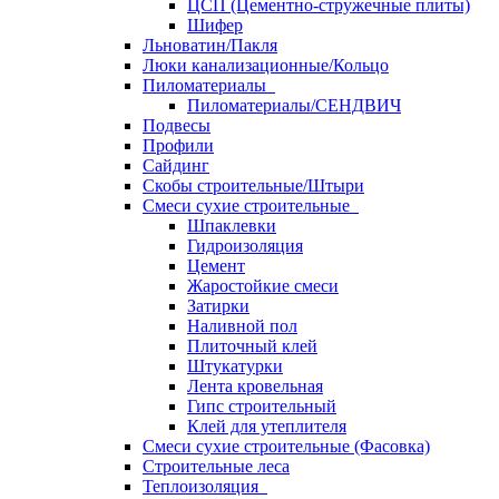
ЦСП (Цементно-стружечные плиты)
Шифер
Льноватин/Пакля
Люки канализационные/Кольцо
Пиломатериалы
Пиломатериалы/СЕНДВИЧ
Подвесы
Профили
Сайдинг
Скобы строительные/Штыри
Смеси сухие строительные
Шпаклевки
Гидроизоляция
Цемент
Жаростойкие смеси
Затирки
Наливной пол
Плиточный клей
Штукатурки
Лента кровельная
Гипс строительный
Клей для утеплителя
Смеси сухие строительные (Фасовка)
Строительные леса
Теплоизоляция