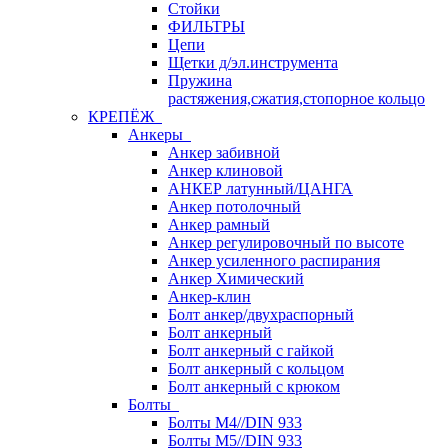
Стойки
ФИЛЬТРЫ
Цепи
Щетки д/эл.инструмента
Пружина
растяжения,сжатия,стопорное кольцо
КРЕПЁЖ
Анкеры
Анкер забивной
Анкер клиновой
АНКЕР латунный/ЦАНГА
Анкер потолочный
Анкер рамный
Анкер регулировочный по высоте
Анкер усиленного распирания
Анкер Химический
Анкер-клин
Болт анкер/двухраспорный
Болт анкерный
Болт анкерный с гайкой
Болт анкерный с кольцом
Болт анкерный с крюком
Болты
Болты М4//DIN 933
Болты М5//DIN 933