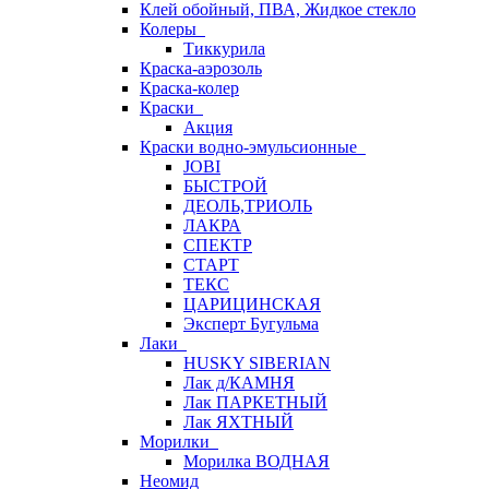
Клей обойный, ПВА, Жидкое стекло
Колеры
Тиккурила
Краска-аэрозоль
Краска-колер
Краски
Акция
Краски водно-эмульсионные
JOBI
БЫСТРОЙ
ДЕОЛЬ,ТРИОЛЬ
ЛАКРА
СПЕКТР
СТАРТ
ТЕКС
ЦАРИЦИНСКАЯ
Эксперт Бугульма
Лаки
HUSKY SIBERIAN
Лак д/КАМНЯ
Лак ПАРКЕТНЫЙ
Лак ЯХТНЫЙ
Морилки
Морилка ВОДНАЯ
Неомид