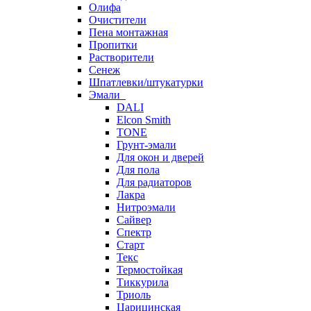
Олифа
Очистители
Пена монтажная
Пропитки
Растворители
Сенеж
Шпатлевки/штукатурки
Эмали
DALI
Elcon Smith
TONE
Грунт-эмали
Для окон и дверей
Для пола
Для радиаторов
Лакра
Нитроэмали
Сайвер
Спектр
Старт
Текс
Термостойкая
Тиккурила
Триоль
Царицинская