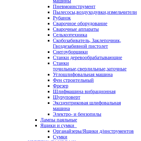
машины
Пневмоинструмент
Пылесосы,воздуходувки,измельчители
Рубанок
Сварочное оборудование
Сварочные аппараты
Сельхозтехника
Скобозабиватель, Заклепочник,
Гвоздезабивной пистолет
Снегоуборщики
Станки деревообрабатывающие
Станки
точильные,сверлильные,заточные
Углошлифовальная машина
Фен строительный
Фрезер
Шлифмашина вибрационная
Шуруповерт
Эксцентриковая шлифовальная
машина
Электро- и бензопилы
Лампы паяльные
Ящики и сумки
Органайзеры/Ящики д/инструментов
Сумки