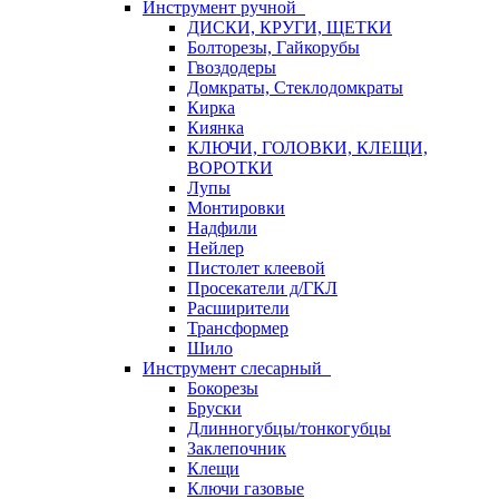
Инструмент ручной
ДИСКИ, КРУГИ, ЩЕТКИ
Болторезы, Гайкорубы
Гвоздодеры
Домкраты, Стеклодомкраты
Кирка
Киянка
КЛЮЧИ, ГОЛОВКИ, КЛЕЩИ,
ВОРОТКИ
Лупы
Монтировки
Надфили
Нейлер
Пистолет клеевой
Просекатели д/ГКЛ
Расширители
Трансформер
Шило
Инструмент слесарный
Бокорезы
Бруски
Длинногубцы/тонкогубцы
Заклепочник
Клещи
Ключи газовые