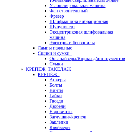
точильные,сверлильные,заточные
Углошлифовальная машина
Фен строительный
Фрезер
Шлифмашина вибрационная
Шуруповерт
Эксцентриковая шлифовальная
машина
Электро- и бензопилы
Лампы паяльные
Ящики и сумки
Органайзеры/Ящики д/инструментов
Сумки
КРЕПЕЖ, ТАКЕЛАЖ
КРЕПЁЖ
Анкеры
Болты
Винты
Гайки
Гвозди
Дюбели
Евровинты
Заглушки//крепеж
Заклепки
Кляймеры