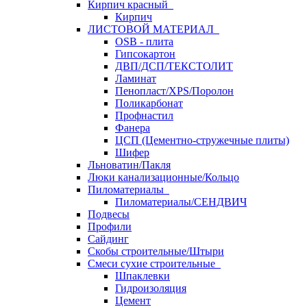
Кирпич красный
Кирпич
ЛИСТОВОЙ МАТЕРИАЛ
OSB - плита
Гипсокартон
ДВП/ДСП/ТЕКСТОЛИТ
Ламинат
Пенопласт/XPS/Поролон
Поликарбонат
Профнастил
Фанера
ЦСП (Цементно-стружечные плиты)
Шифер
Льноватин/Пакля
Люки канализационные/Кольцо
Пиломатериалы
Пиломатериалы/СЕНДВИЧ
Подвесы
Профили
Сайдинг
Скобы строительные/Штыри
Смеси сухие строительные
Шпаклевки
Гидроизоляция
Цемент