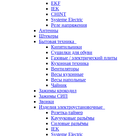
EKF
IEK
CHINT
Systeme Electric
Реле напряжения
Антенны
Штекеры
Бытовая техника
Кипятильники
Сушилки для обуви
Газовые / электрический плиты
Кухонная техника
Вентиляторы
Весы кухонные
Весы напольные
Чайник
Зажимы крокодил
Зажимы СИП
Звонки
Изделия электроустановочные
Розетка-таймер
Каучуковые разъёмы
Силовые разъёмы
IEK
Systeme Electric