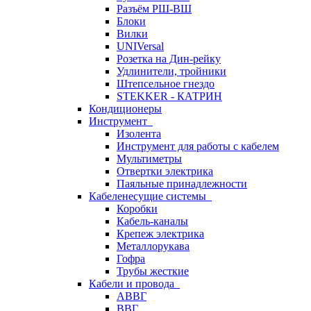
Разъём РШ-ВШ
Блоки
Вилки
UNIVersal
Розетка на Дин-рейку
Удлинители, тройники
Штепсельное гнездо
STEKKER - КАТРИН
Кондиционеры
Инструмент
Изолента
Инструмент для работы с кабелем
Мультиметры
Отвертки электрика
Паяльные принадлежности
Кабеленесущие системы
Коробки
Кабель-каналы
Крепеж электрика
Металлорукава
Гофра
Трубы жесткие
Кабели и провода
АВВГ
ВВГ