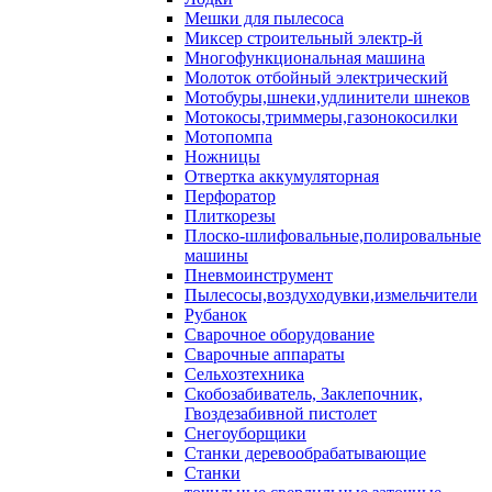
Мешки для пылесоса
Миксер строительный электр-й
Многофункциональная машина
Молоток отбойный электрический
Мотобуры,шнеки,удлинители шнеков
Мотокосы,триммеры,газонокосилки
Мотопомпа
Ножницы
Отвертка аккумуляторная
Перфоратор
Плиткорезы
Плоско-шлифовальные,полировальные
машины
Пневмоинструмент
Пылесосы,воздуходувки,измельчители
Рубанок
Сварочное оборудование
Сварочные аппараты
Сельхозтехника
Скобозабиватель, Заклепочник,
Гвоздезабивной пистолет
Снегоуборщики
Станки деревообрабатывающие
Станки