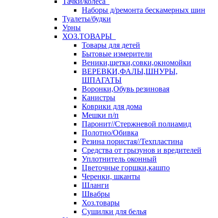
Тачки/колеса
Наборы д/ремонта бескамерных шин
Туалеты/будки
Урны
ХОЗ.ТОВАРЫ
Товары для детей
Бытовые измерители
Веники,щетки,совки,окномойки
ВЕРЕВКИ,ФАЛЫ,ШНУРЫ,
ШПАГАТЫ
Воронки,Обувь резиновая
Канистры
Коврики для дома
Мешки п/п
Паронит//Стержневой полиамид
Полотно/Обивка
Резина пористая//Техпластина
Средства от грызунов и вредителей
Уплотнитель оконный
Цветочные горшки,кашпо
Черенки, шканты
Шланги
Швабры
Хоз.товары
Сушилки для белья