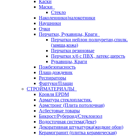
Каски
Маски
Стекло
Наколенники/налокотники
Наушники
Очки
Перчатки, Рукавицы, Краги
Перчатки нейлон полиуретан,спилк.
(замша,кожа)
Перчатки резиновые
Перчатки х/б с ПВХ, латекс,шерсть
Рукавицы, Краги
Пожбезопасность
Плащ-дождевик
Респираторы
Фартуки/Плащи
СТРОЙМАТЕРИАЛЫ
Кровля ЕРDM
Арматура стеклопластик.
Армстронг (Плита потолочная)
Асбестовые товары
Бикрост/Рубероид/Стеклоизол
Водосточная система(Деке)
Декоративная штукатурка(жидкие обои)
Керамогранит (плитка керамическая)