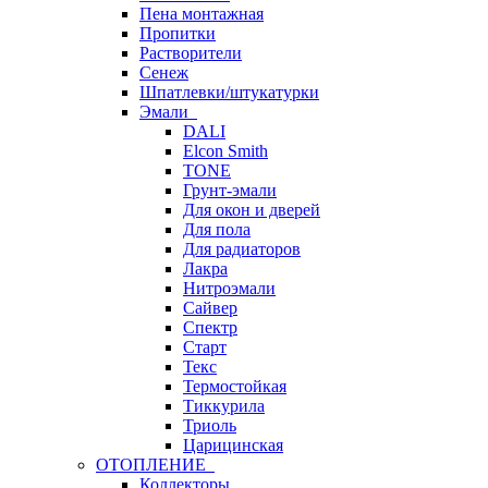
Пена монтажная
Пропитки
Растворители
Сенеж
Шпатлевки/штукатурки
Эмали
DALI
Elcon Smith
TONE
Грунт-эмали
Для окон и дверей
Для пола
Для радиаторов
Лакра
Нитроэмали
Сайвер
Спектр
Старт
Текс
Термостойкая
Тиккурила
Триоль
Царицинская
ОТОПЛЕНИЕ
Коллекторы