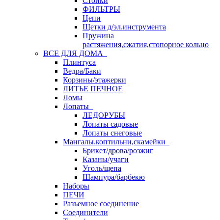
Стойки
ФИЛЬТРЫ
Цепи
Щетки д/эл.инструмента
Пружина
растяжения,сжатия,стопорное кольцо
ВСЕ ДЛЯ ДОМА
Плинтуса
Ведра/Баки
Корзины/этажерки
ЛИТЬЕ ПЕЧНОЕ
Ломы
Лопаты
ЛЕДОРУБЫ
Лопаты садовые
Лопаты снеговые
Мангалы.коптильни,скамейки
Брикет/дрова/розжиг
Казаны/учаги
Уголь/щепа
Шампура/барбекю
Наборы
ПЕЧИ
Разъемное соединение
Соединители