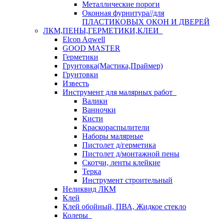
Металлические пороги
Оконная фурнитура//для
ПЛАСТИКОВЫХ ОКОН И ДВЕРЕЙ
ЛКМ,ПЕНЫ,ГЕРМЕТИКИ,КЛЕИ
Elcon Aqwell
GOOD MASTER
Герметики
Грунтовка(Мастика,Праймер)
Грунтовки
Известь
Инструмент для малярных работ
Валики
Ванночки
Кисти
Краскораспылители
Наборы малярные
Пистолет д/герметика
Пистолет д/монтажной пены
Скотчи, ленты клейкие
Терка
Инструмент строительный
Неликвид ЛКМ
Клей
Клей обойный, ПВА, Жидкое стекло
Колеры