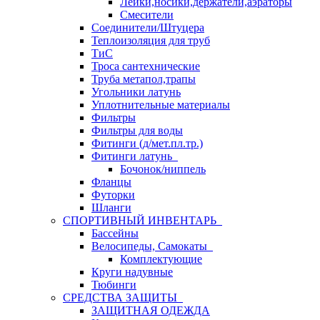
Лейки,носики,держатели,аэраторы
Смесители
Соединители/Штуцера
Теплоизоляция для труб
ТиС
Троса сантехнические
Труба метапол,трапы
Угольники латунь
Уплотнительные материалы
Фильтры
Фильтры для воды
Фитинги (д/мет.пл.тр.)
Фитинги латунь
Бочонок/ниппель
Фланцы
Футорки
Шланги
СПОРТИВНЫЙ ИНВЕНТАРЬ
Бассейны
Велосипеды, Самокаты
Комплектующие
Круги надувные
Тюбинги
СРЕДСТВА ЗАЩИТЫ
ЗАЩИТНАЯ ОДЕЖДА