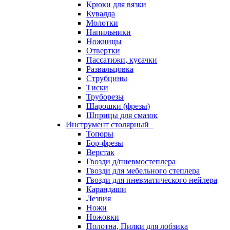
Крюки для вязки
Кувалда
Молотки
Напильники
Ножницы
Отвертки
Пассатижи, кусачки
Развальцовка
Струбцины
Тиски
Труборезы
Шарошки (фрезы)
Шприцы для смазок
Инструмент столярный
Топоры
Бор-фрезы
Верстак
Гвозди д/пневмостеплера
Гвозди для мебельного степлера
Гвозди для пневматического нейлера
Карандаши
Лезвия
Ножи
Ножовки
Полотна, Пилки для лобзика