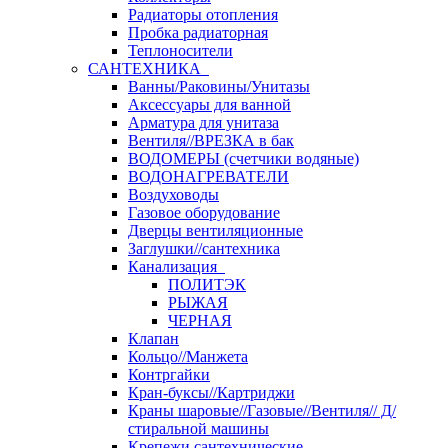
Радиаторы отопления
Пробка радиаторная
Теплоносители
САНТЕХНИКА
Ванны/Раковины/Унитазы
Аксессуары для ванной
Арматура для унитаза
Вентиля//ВРЕЗКА в бак
ВОДОМЕРЫ (счетчики водяные)
ВОДОНАГРЕВАТЕЛИ
Воздуховоды
Газовое оборудование
Дверцы вентиляционные
Заглушки//сантехника
Канализация
ПОЛИТЭК
РЫЖАЯ
ЧЕРНАЯ
Клапан
Кольцо//Манжета
Контргайки
Кран-буксы//Картриджи
Краны шаровые//Газовые//Вентиля// Д/
стиральной машины
Крепежи сантехнические