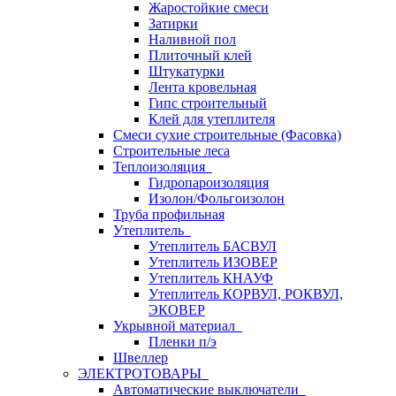
Жаростойкие смеси
Затирки
Наливной пол
Плиточный клей
Штукатурки
Лента кровельная
Гипс строительный
Клей для утеплителя
Смеси сухие строительные (Фасовка)
Строительные леса
Теплоизоляция
Гидропароизоляция
Изолон/Фольгоизолон
Труба профильная
Утеплитель
Утеплитель БАСВУЛ
Утеплитель ИЗОВЕР
Утеплитель КНАУФ
Утеплитель КОРВУЛ, РОКВУЛ,
ЭКОВЕР
Укрывной материал
Пленки п/э
Швеллер
ЭЛЕКТРОТОВАРЫ
Автоматические выключатели