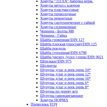
Хомуты "TITAN" бабочка нерж.
Хомуты метал.с ключом
Хомуты пластмассовые
Хомуты проволочные
Хомуты ремонтные
Хомуты сантехнические с гайкой
Хомуты сплинкерные
Чернина - Болты М8
Чернина - Гайка
Шайба гроверная//DIN 127
Шайба плоская (простая)//DIN 125
Шайба рондоль
Шайба стопорная//DIN 6798
Шайба увелич, (усил.) цинк//DIN 9021
Шпильки//DIN 975
Шплинты
Шурупы д/лаг и реек цинк 10*
Шурупы д/лаг и реек цинк 12*
Шурупы д/лаг и реек цинк 16*
Шурупы д/лаг и реек цинк 6*
Шурупы д/лаг и реек цинк 8*
Шурупы по дереву ж/п
Шурупы самонарезающие
Хомуты НОРМА
Проволока ТОЧ