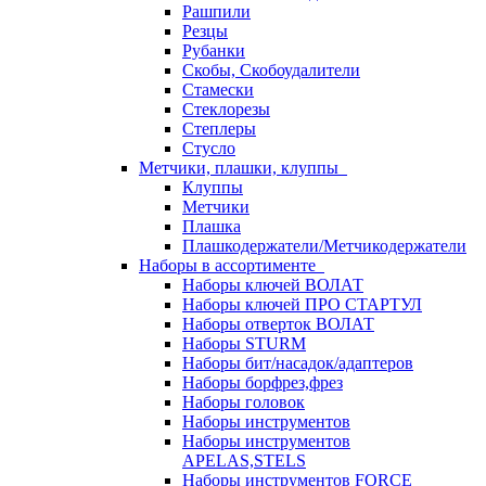
Рашпили
Резцы
Рубанки
Скобы, Скобоудалители
Стамески
Стеклорезы
Степлеры
Стусло
Метчики, плашки, клуппы
Клуппы
Метчики
Плашка
Плашкодержатели/Метчикодержатели
Наборы в ассортименте
Наборы ключей ВОЛАТ
Наборы ключей ПРО СТАРТУЛ
Наборы отверток ВОЛАТ
Наборы STURM
Наборы бит/насадок/адаптеров
Наборы борфрез,фрез
Наборы головок
Наборы инструментов
Наборы инструментов
APELAS,STELS
Наборы инструментов FORCE