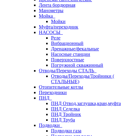
Лента бордюрная
Манометры
Мойка
Мойки
Муфта/переходник
НАСОСЫ
Реле
Вибрационный
Дренажные/фекальные
Насосные станции
Поверхностные
Погружной скважинный
Отводы/Переходы СТАЛЬ
Отводы/Переходы/Тройники (
СТАЛЬНЫЕ)
Отопительные котлы
Переходники
ПНД
ПНД Отвод,заглушка,кран,муфта
ПНД Седелка
ПНД Тройник
ПНД Труба
Подводки
Подводки газа