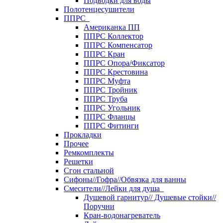
Подводки для воды
Полотенцесушители
ППРС
Американка ПП
ППРС Коллектор
ППРС Компенсатор
ППРС Кран
ППРС Опора/Фиксатор
ППРС Крестовина
ППРС Муфта
ППРС Тройник
ППРС Труба
ППРС Угольник
ППРС Фланцы
ППРС Фитинги
Прокладки
Прочее
Ремкомплекты
Решетки
Сгон стальной
Сифоны//Гофра//Обвязка для ванны
Смесители//Лейки для душа
Душевой гарнитур// Душевые стойки//
Поручни
Кран-водонагреватель