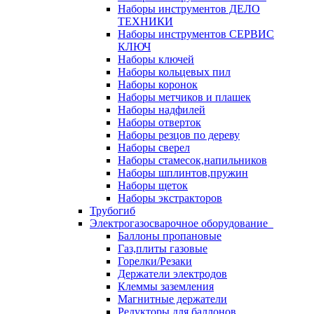
Наборы инструментов ДЕЛО
ТЕХНИКИ
Наборы инструментов СЕРВИС
КЛЮЧ
Наборы ключей
Наборы кольцевых пил
Наборы коронок
Наборы метчиков и плашек
Наборы надфилей
Наборы отверток
Наборы резцов по дереву
Наборы сверел
Наборы стамесок,напильников
Наборы шплинтов,пружин
Наборы щеток
Наборы экстракторов
Трубогиб
Электрогазосварочное оборудование
Баллоны пропановые
Газ,плиты газовые
Горелки/Резаки
Держатели электродов
Клеммы заземления
Магнитные держатели
Редукторы для баллонов