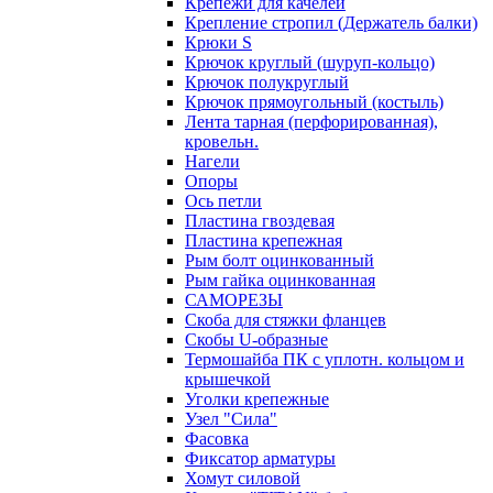
Крепежи для качелей
Крепление стропил (Держатель балки)
Крюки S
Крючок круглый (шуруп-кольцо)
Крючок полукруглый
Крючок прямоугольный (костыль)
Лента тарная (перфорированная),
кровельн.
Нагели
Опоры
Ось петли
Пластина гвоздевая
Пластина крепежная
Рым болт оцинкованный
Рым гайка оцинкованная
САМОРЕЗЫ
Скоба для стяжки фланцев
Скобы U-образные
Термошайба ПК с уплотн. кольцом и
крышечкой
Уголки крепежные
Узел "Сила"
Фасовка
Фиксатор арматуры
Хомут силовой