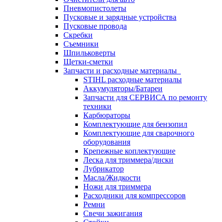
Пневмопистолеты
Пусковые и зарядные устройства
Пусковые провода
Скребки
Съемники
Шпильковерты
Щетки-сметки
Запчасти и расходные материалы
STIHL расходные материалы
Аккумуляторы/Батареи
Запчасти для СЕРВИСА по ремонту
техники
Карбюраторы
Комплектующие для бензопил
Комплектующие для сварочного
оборудования
Крепежные коплектующие
Леска для триммера/диски
Лубрикатор
Масла/Жидкости
Ножи для триммера
Расходники для компрессоров
Ремни
Свечи зажигания