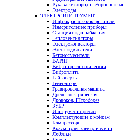
Рукава кислородные/пропановые
Электроды
ЭЛЕКТРОИНСТРУМЕНТ
Инфракрасные обогреватели
Измерительные приборы
Станция водоснабжения
Тепловентиляторы
Электроконвекторы
Электродвигатели
Бетоносмесители
ВАРЯГ
Вибратор электрический
Виброплита
Гайковерты
Генераторы
Гравировальная машина
Дрель электрическая
Дровокол, Штроборез
ЗУБР
Инструмент прочий
Комплектующие к мойкам
Компрессоры
Краскопульт электрический
Лобзики
Лодки