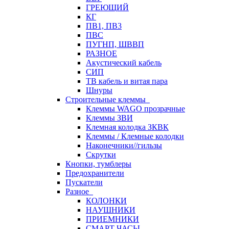
ГРЕЮЩИЙ
КГ
ПВ1, ПВ3
ПВС
ПУГНП, ШВВП
РАЗНОЕ
Акустический кабель
СИП
ТВ кабель и витая пара
Шнуры
Строительные клеммы
Клеммы WAGO прозрачные
Клеммы ЗВИ
Клемная колодка ЗКВК
Клеммы / Клемные колодки
Наконечники//гильзы
Скрутки
Кнопки, тумблеры
Предохранители
Пускатели
Разное
КОЛОНКИ
НАУШНИКИ
ПРИЕМНИКИ
СМАРТ ЧАСЫ