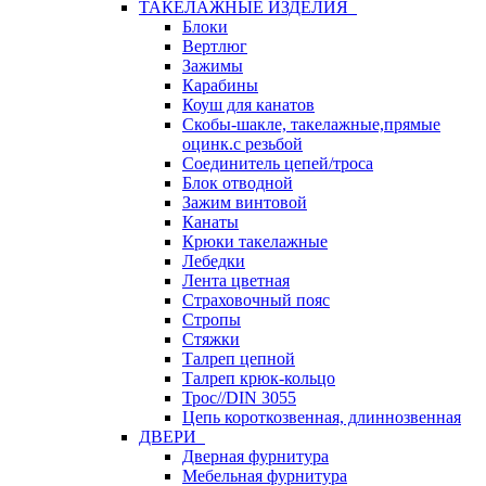
ТАКЕЛАЖНЫЕ ИЗДЕЛИЯ
Блоки
Вертлюг
Зажимы
Карабины
Коуш для канатов
Скобы-шакле, такелажные,прямые
оцинк.с резьбой
Соединитель цепей/троса
Блок отводной
Зажим винтовой
Канаты
Крюки такелажные
Лебедки
Лента цветная
Страховочный пояс
Стропы
Стяжки
Талреп цепной
Талреп крюк-кольцо
Трос//DIN 3055
Цепь короткозвенная, длиннозвенная
ДВЕРИ
Дверная фурнитура
Мебельная фурнитура