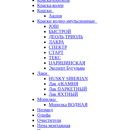
Краска-аэрозоль
Краска-колер
Краски
Акция
Краски водно-эмульсионные
JOBI
БЫСТРОЙ
ДЕОЛЬ,ТРИОЛЬ
ЛАКРА
СПЕКТР
СТАРТ
ТЕКС
ЦАРИЦИНСКАЯ
Эксперт Бугульма
Лаки
HUSKY SIBERIAN
Лак д/КАМНЯ
Лак ПАРКЕТНЫЙ
Лак ЯХТНЫЙ
Морилки
Морилка ВОДНАЯ
Неомид
Олифа
Очистители
Пена монтажная