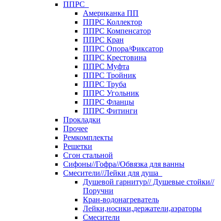
ППРС
Американка ПП
ППРС Коллектор
ППРС Компенсатор
ППРС Кран
ППРС Опора/Фиксатор
ППРС Крестовина
ППРС Муфта
ППРС Тройник
ППРС Труба
ППРС Угольник
ППРС Фланцы
ППРС Фитинги
Прокладки
Прочее
Ремкомплекты
Решетки
Сгон стальной
Сифоны//Гофра//Обвязка для ванны
Смесители//Лейки для душа
Душевой гарнитур// Душевые стойки//
Поручни
Кран-водонагреватель
Лейки,носики,держатели,аэраторы
Смесители