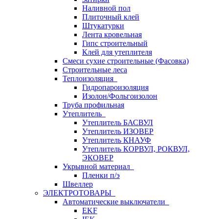
Наливной пол
Плиточный клей
Штукатурки
Лента кровельная
Гипс строительный
Клей для утеплителя
Смеси сухие строительные (Фасовка)
Строительные леса
Теплоизоляция
Гидропароизоляция
Изолон/Фольгоизолон
Труба профильная
Утеплитель
Утеплитель БАСВУЛ
Утеплитель ИЗОВЕР
Утеплитель КНАУФ
Утеплитель КОРВУЛ, РОКВУЛ,
ЭКОВЕР
Укрывной материал
Пленки п/э
Швеллер
ЭЛЕКТРОТОВАРЫ
Автоматические выключатели
EKF