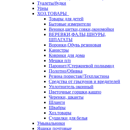
Туалеты/будки
Урны
ХОЗ.ТОВАРЫ
Товары для детей
Бытовые измерители
Веники,щетки,совки,окномойки
ВЕРЕВКИ,ФАЛЫ,ШНУРЫ,
ШПАГАТЫ
Воронки,Обувь резиновая
Канистры
Коврики для дома
Мешки п/п
Паронит//Стержневой полиамид
Полотно/Обивка
Резина пористая//Техпластина
Средства от грызунов и вредителей
Уплотнитель оконный
Цветочные горшки,кашпо
Черенки, шканты
Шланги
Швабры
Хоз.товары
Сушилки для белья
Умывальники
Ящики почтовые