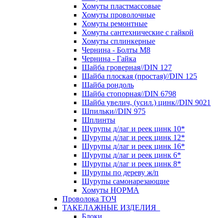
Хомуты пластмассовые
Хомуты проволочные
Хомуты ремонтные
Хомуты сантехнические с гайкой
Хомуты сплинкерные
Чернина - Болты М8
Чернина - Гайка
Шайба гроверная//DIN 127
Шайба плоская (простая)//DIN 125
Шайба рондоль
Шайба стопорная//DIN 6798
Шайба увелич, (усил.) цинк//DIN 9021
Шпильки//DIN 975
Шплинты
Шурупы д/лаг и реек цинк 10*
Шурупы д/лаг и реек цинк 12*
Шурупы д/лаг и реек цинк 16*
Шурупы д/лаг и реек цинк 6*
Шурупы д/лаг и реек цинк 8*
Шурупы по дереву ж/п
Шурупы самонарезающие
Хомуты НОРМА
Проволока ТОЧ
ТАКЕЛАЖНЫЕ ИЗДЕЛИЯ
Блоки