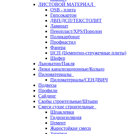
ЛИСТОВОЙ МАТЕРИАЛ
OSB - плита
Гипсокартон
ДВП/ДСП/ТЕКСТОЛИТ
Ламинат
Пенопласт/XPS/Поролон
Поликарбонат
Профнастил
Фанера
ЦСП (Цементно-стружечные плиты)
Шифер
Льноватин/Пакля
Люки канализационные/Кольцо
Пиломатериалы
Пиломатериалы/СЕНДВИЧ
Подвесы
Профили
Сайдинг
Скобы строительные/Штыри
Смеси сухие строительные
Шпаклевки
Гидроизоляция
Цемент
Жаростойкие смеси
Затирки