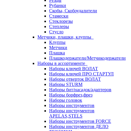
Резцы
Рубанки
Скобы, Скобоудалители
Стамески
Стеклорезы
Степлеры
Стусло
Метчики, плашки, клуппы
Клуппы
Метчики
Плашка
Плашкодержатели/Метчикодержатели
Наборы в ассортименте
Наборы ключей ВОЛАТ
Наборы ключей ПРО СТАРТУЛ
Наборы отверток ВОЛАТ
Наборы STURM
Наборы бит/насадок/адаптеров
Наборы борфрез,фрез
Наборы головок
Наборы инструментов
Наборы инструментов
APELAS,STELS
Наборы инструментов FORCE
Наборы инструментов ДЕЛО