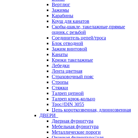
Вертлюг
Зажимы
Карабины
Коуш для канатов
Скобы-шакле, такелажные,прямые
оцинк.с резьбой
Соединитель цепей/троса
Блок отводной
Зажим винтовой
Канаты
Крюки такелажные
Лебедки
Лента цветная
Страховочный пояс
Стропы
Стяжки
Талреп цепной
Талреп крюк-кольцо
Трос//DIN 3055
Цепь короткозвенная, длиннозвенная
ДВЕРИ
Дверная фурнитура
Мебельная фурнитура
Металлические пороги
Оконная фурнитура//для