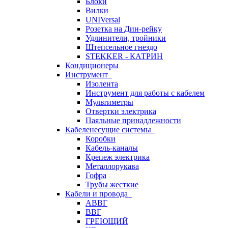
Блоки
Вилки
UNIVersal
Розетка на Дин-рейку
Удлинители, тройники
Штепсельное гнездо
STEKKER - КАТРИН
Кондиционеры
Инструмент
Изолента
Инструмент для работы с кабелем
Мультиметры
Отвертки электрика
Паяльные принадлежности
Кабеленесущие системы
Коробки
Кабель-каналы
Крепеж электрика
Металлорукава
Гофра
Трубы жесткие
Кабели и провода
АВВГ
ВВГ
ГРЕЮЩИЙ