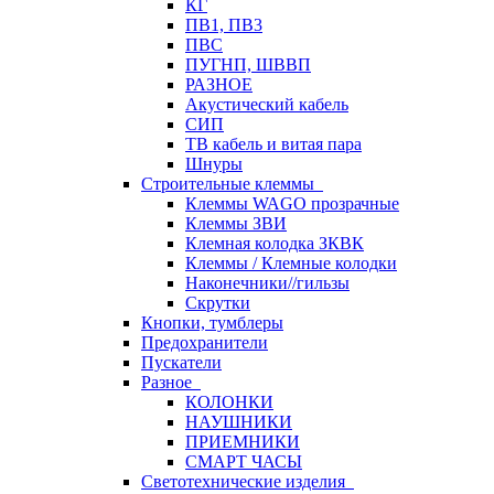
КГ
ПВ1, ПВ3
ПВС
ПУГНП, ШВВП
РАЗНОЕ
Акустический кабель
СИП
ТВ кабель и витая пара
Шнуры
Строительные клеммы
Клеммы WAGO прозрачные
Клеммы ЗВИ
Клемная колодка ЗКВК
Клеммы / Клемные колодки
Наконечники//гильзы
Скрутки
Кнопки, тумблеры
Предохранители
Пускатели
Разное
КОЛОНКИ
НАУШНИКИ
ПРИЕМНИКИ
СМАРТ ЧАСЫ
Светотехнические изделия