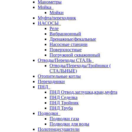
Манометры
Мойка
Мойки
Муфта/переходник
НАСОСЫ
Реле
Вибрационный
Дренажные/фекальные
Насосные станции
Поверхностные
Погружной скважинный
Отводы/Переходы СТАЛЬ
Отводы/Переходы/Тройники (
СТАЛЬНЫЕ)
Отопительные котлы
Переходники
ПНД
ПНД Отвод,заглушка,кран,муфта
ПНД Седелка
ПНД Тройник
ПНД Труба
Подводки
Подводки газа
Подводки для воды
Полотенцесушители