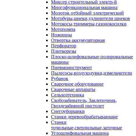
Миксер строительный электр-й
Многофункциональная машина
Молоток отбойный электрический
Мотобуры,шнеки,удлинители шнеков
Мотокосы,триммеры,газонокосилки
Мотопомпа
Ножницы
Отвертка аккумуляторная
Перфоратор
Плиткорезы
Плоско-шлифовальные,полировальные
машины
Пневмоинструмент
Пылесосы,воздуходувки,измельчители
Рубанок
Сварочное оборудование
Сварочные аппараты
Сельхозтехника
Скобозабиватель, Заклепочник,
Гвоздезабивной пистолет
Снегоуборщики
Станки деревообрабатывающие
Станки
точильные,сверлильные,заточные
Углошлифовальная машина