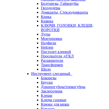
Болторезы, Гайкорубы
Гвоздодеры
Домкраты, Стеклодомкраты
Кирка
Киянка
КЛЮЧИ, ГОЛОВКИ, КЛЕЩИ,
ВОРОТКИ
Лупы
Монтировки
Надфили
Нейлер
Пистолет клеевой
Просекатели д/ГКЛ
Расширители
Трансформер
Шило
Инструмент слесарный
Бокорезы
Бруски
Длинногубцы/тонкогубцы
Заклепочник
Клещи
Ключи газовые
Крюки для вязки
Кувалда