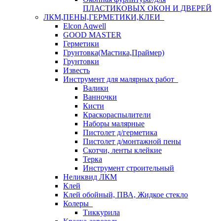
ПЛАСТИКОВЫХ ОКОН И ДВЕРЕЙ
ЛКМ,ПЕНЫ,ГЕРМЕТИКИ,КЛЕИ
Elcon Aqwell
GOOD MASTER
Герметики
Грунтовка(Мастика,Праймер)
Грунтовки
Известь
Инструмент для малярных работ
Валики
Ванночки
Кисти
Краскораспылители
Наборы малярные
Пистолет д/герметика
Пистолет д/монтажной пены
Скотчи, ленты клейкие
Терка
Инструмент строительный
Неликвид ЛКМ
Клей
Клей обойный, ПВА, Жидкое стекло
Колеры
Тиккурила