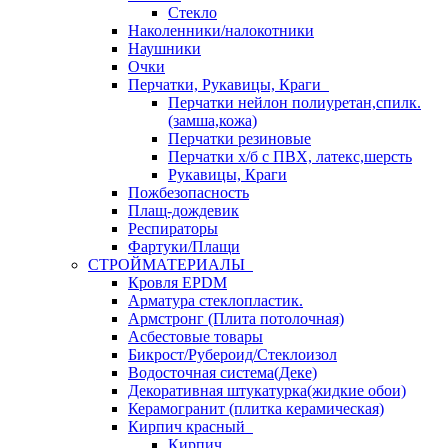
Стекло
Наколенники/налокотники
Наушники
Очки
Перчатки, Рукавицы, Краги
Перчатки нейлон полиуретан,спилк.
(замша,кожа)
Перчатки резиновые
Перчатки х/б с ПВХ, латекс,шерсть
Рукавицы, Краги
Пожбезопасность
Плащ-дождевик
Респираторы
Фартуки/Плащи
СТРОЙМАТЕРИАЛЫ
Кровля ЕРDM
Арматура стеклопластик.
Армстронг (Плита потолочная)
Асбестовые товары
Бикрост/Рубероид/Стеклоизол
Водосточная система(Деке)
Декоративная штукатурка(жидкие обои)
Керамогранит (плитка керамическая)
Кирпич красный
Кирпич