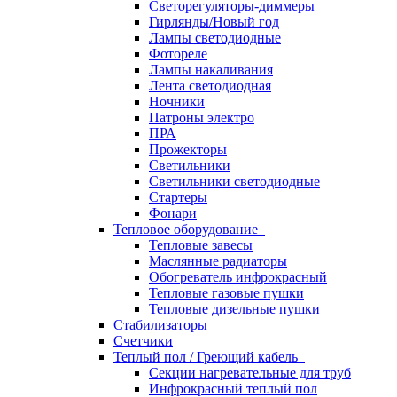
Светорегуляторы-диммеры
Гирлянды/Новый год
Лампы светодиодные
Фотореле
Лампы накаливания
Лента светодиодная
Ночники
Патроны электро
ПРА
Прожекторы
Светильники
Светильники светодиодные
Стартеры
Фонари
Тепловое оборудование
Тепловые завесы
Маслянные радиаторы
Обогреватель инфрокрасный
Тепловые газовые пушки
Тепловые дизельные пушки
Стабилизаторы
Счетчики
Теплый пол / Греющий кабель
Секции нагревательные для труб
Инфрокрасный теплый пол