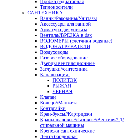
Пробка радиаторная
Теплоносители
САНТЕХНИКА
Ванны/Раковины/Унитазы
Аксессуары для ванной
Арматура для унитаза
Вентиля//ВРЕЗКА в бак
ВОДОМЕРЫ (счетчики водяные)
ВОДОНАГРЕВАТЕЛИ
Воздуховоды
Газовое оборудование
Дверцы вентиляционные
Заглушки//сантехника
Канализация
ПОЛИТЭК
РЫЖАЯ
ЧЕРНАЯ
Клапан
Кольцо//Манжета
Контргайки
Кран-буксы//Картриджи
Краны шаровые//Газовые//Вентиля// Д/
стиральной машины
Крепежи сантехнические
Лента бордюрная