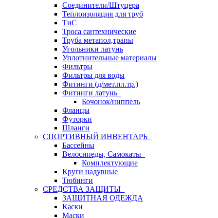
Соединители/Штуцера
Теплоизоляция для труб
ТиС
Троса сантехнические
Труба метапол,трапы
Угольники латунь
Уплотнительные материалы
Фильтры
Фильтры для воды
Фитинги (д/мет.пл.тр.)
Фитинги латунь
Бочонок/ниппель
Фланцы
Футорки
Шланги
СПОРТИВНЫЙ ИНВЕНТАРЬ
Бассейны
Велосипеды, Самокаты
Комплектующие
Круги надувные
Тюбинги
СРЕДСТВА ЗАЩИТЫ
ЗАЩИТНАЯ ОДЕЖДА
Каски
Маски