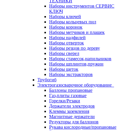
ТЕХНИКИ
Наборы инструментов СЕРВИС
КЛЮЧ
Наборы ключей
Наборы кольцевых пил
Наборы коронок
Наборы метчиков и плашек
Наборы надфилей
Наборы отверток
Наборы резцов по дереву
Наборы сверел
Наборы стамесок,напильников
Наборы шплинтов,пружин
Наборы щеток
Наборы экстракторов
Трубогиб
Электрогазосварочное оборудование
Баллоны пропановые
Газ,плиты газовые
Горелки/Резаки
Держатели электродов
Клеммы заземления
Магнитные держатели
Редукторы для баллонов
Рукава кислородные/пропановые