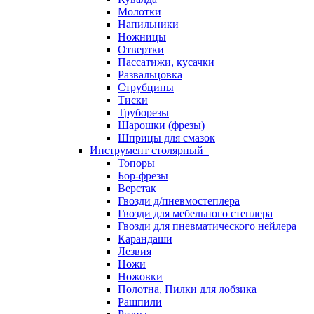
Молотки
Напильники
Ножницы
Отвертки
Пассатижи, кусачки
Развальцовка
Струбцины
Тиски
Труборезы
Шарошки (фрезы)
Шприцы для смазок
Инструмент столярный
Топоры
Бор-фрезы
Верстак
Гвозди д/пневмостеплера
Гвозди для мебельного степлера
Гвозди для пневматического нейлера
Карандаши
Лезвия
Ножи
Ножовки
Полотна, Пилки для лобзика
Рашпили