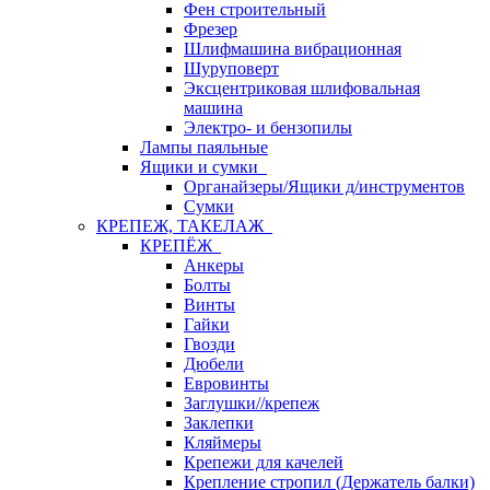
Фен строительный
Фрезер
Шлифмашина вибрационная
Шуруповерт
Эксцентриковая шлифовальная
машина
Электро- и бензопилы
Лампы паяльные
Ящики и сумки
Органайзеры/Ящики д/инструментов
Сумки
КРЕПЕЖ, ТАКЕЛАЖ
КРЕПЁЖ
Анкеры
Болты
Винты
Гайки
Гвозди
Дюбели
Евровинты
Заглушки//крепеж
Заклепки
Кляймеры
Крепежи для качелей
Крепление стропил (Держатель балки)