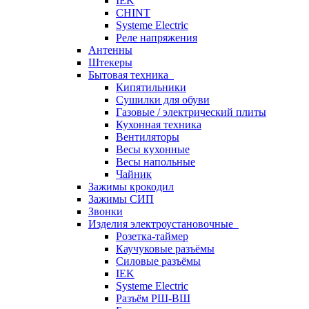
IEK
CHINT
Systeme Electric
Реле напряжения
Антенны
Штекеры
Бытовая техника
Кипятильники
Сушилки для обуви
Газовые / электрический плиты
Кухонная техника
Вентиляторы
Весы кухонные
Весы напольные
Чайник
Зажимы крокодил
Зажимы СИП
Звонки
Изделия электроустановочные
Розетка-таймер
Каучуковые разъёмы
Силовые разъёмы
IEK
Systeme Electric
Разъём РШ-ВШ