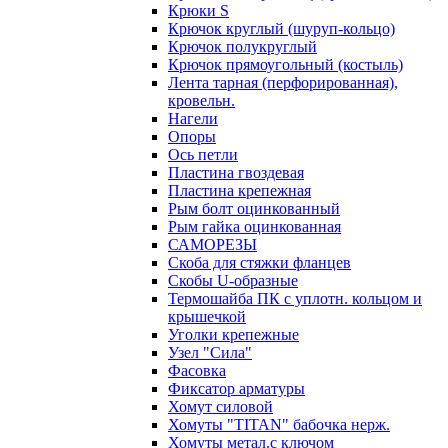
Крюки S
Крючок круглый (шуруп-кольцо)
Крючок полукруглый
Крючок прямоугольный (костыль)
Лента тарная (перфорированная),
кровельн.
Нагели
Опоры
Ось петли
Пластина гвоздевая
Пластина крепежная
Рым болт оцинкованный
Рым гайка оцинкованная
САМОРЕЗЫ
Скоба для стяжки фланцев
Скобы U-образные
Термошайба ПК с уплотн. кольцом и
крышечкой
Уголки крепежные
Узел "Сила"
Фасовка
Фиксатор арматуры
Хомут силовой
Хомуты "TITAN" бабочка нерж.
Хомуты метал.с ключом