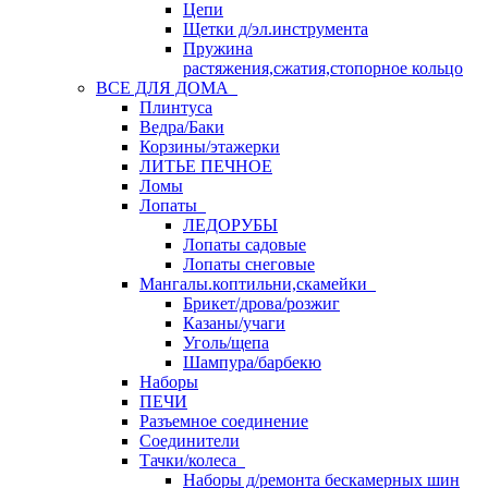
Цепи
Щетки д/эл.инструмента
Пружина
растяжения,сжатия,стопорное кольцо
ВСЕ ДЛЯ ДОМА
Плинтуса
Ведра/Баки
Корзины/этажерки
ЛИТЬЕ ПЕЧНОЕ
Ломы
Лопаты
ЛЕДОРУБЫ
Лопаты садовые
Лопаты снеговые
Мангалы.коптильни,скамейки
Брикет/дрова/розжиг
Казаны/учаги
Уголь/щепа
Шампура/барбекю
Наборы
ПЕЧИ
Разъемное соединение
Соединители
Тачки/колеса
Наборы д/ремонта бескамерных шин