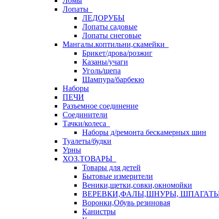
Ломы
Лопаты
ЛЕДОРУБЫ
Лопаты садовые
Лопаты снеговые
Мангалы.коптильни,скамейки
Брикет/дрова/розжиг
Казаны/учаги
Уголь/щепа
Шампура/барбекю
Наборы
ПЕЧИ
Разъемное соединение
Соединители
Тачки/колеса
Наборы д/ремонта бескамерных шин
Туалеты/будки
Урны
ХОЗ.ТОВАРЫ
Товары для детей
Бытовые измерители
Веники,щетки,совки,окномойки
ВЕРЕВКИ,ФАЛЫ,ШНУРЫ, ШПАГАТ
Воронки,Обувь резиновая
Канистры