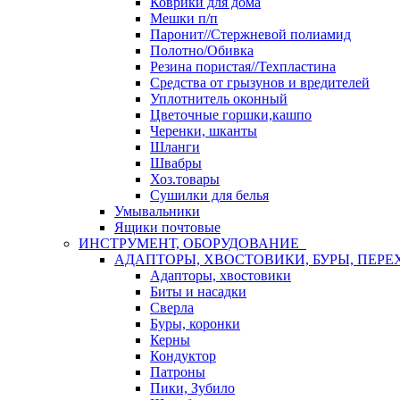
Коврики для дома
Мешки п/п
Паронит//Стержневой полиамид
Полотно/Обивка
Резина пористая//Техпластина
Средства от грызунов и вредителей
Уплотнитель оконный
Цветочные горшки,кашпо
Черенки, шканты
Шланги
Швабры
Хоз.товары
Сушилки для белья
Умывальники
Ящики почтовые
ИНСТРУМЕНТ, ОБОРУДОВАНИЕ
АДАПТОРЫ, ХВОСТОВИКИ, БУРЫ, ПЕРЕ
Адапторы, хвостовики
Биты и насадки
Сверла
Буры, коронки
Керны
Кондуктор
Патроны
Пики, Зубило