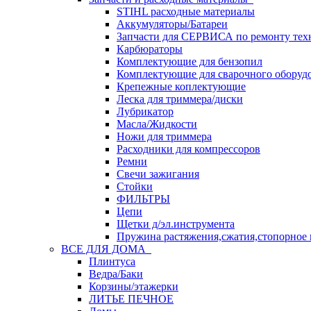
STIHL расходные материалы
Аккумуляторы/Батареи
Запчасти для СЕРВИСА по ремонту тех
Карбюраторы
Комплектующие для бензопил
Комплектующие для сварочного оборуд
Крепежные коплектующие
Леска для триммера/диски
Лубрикатор
Масла/Жидкости
Ножи для триммера
Расходники для компрессоров
Ремни
Свечи зажигания
Стойки
ФИЛЬТРЫ
Цепи
Щетки д/эл.инструмента
Пружина растяжения,сжатия,стопорное 
ВСЕ ДЛЯ ДОМА
Плинтуса
Ведра/Баки
Корзины/этажерки
ЛИТЬЕ ПЕЧНОЕ