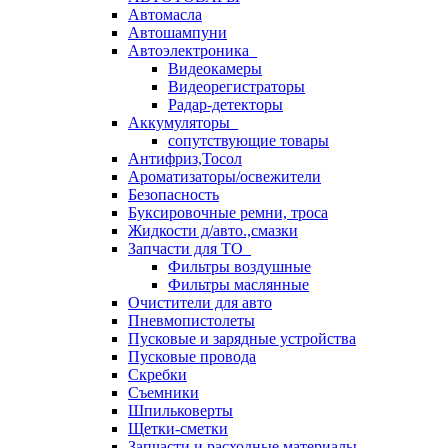
Автомасла
Автошампуни
Автоэлектроника
Видеокамеры
Видеорегистраторы
Радар-детекторы
Аккумуляторы
сопутствующие товары
Антифриз,Тосол
Ароматизаторы/освежители
Безопасность
Буксировочные ремни, троса
Жидкости д/авто.,смазки
Запчасти для ТО
Фильтры воздушные
Фильтры маслянные
Очистители для авто
Пневмопистолеты
Пусковые и зарядные устройства
Пусковые провода
Скребки
Съемники
Шпильковерты
Щетки-сметки
Запчасти и расходные материалы