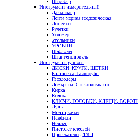
Штробер
Инструмент измерительный
Дальномер
Лента мерная геодезическая
Линейки
Рулетки
Угломеры
Угольники
УРОВНИ
Шаблоны
Штангенциркуль
Инструмент ручной
ДИСКИ, КРУГИ, ЩЕТКИ
Болторезы, Гайкорубы
Гвоздодеры
Домкраты, Стеклодомкраты
Кирка
Киянка
КЛЮЧИ, ГОЛОВКИ, КЛЕЩИ, ВОРОТ
Лупы
Монтировки
Надфили
Нейлер
Пистолет клеевой
Просекатели д/ГКЛ