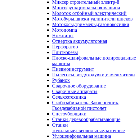
Миксер строительный электр-й
Многофункциональная машина
Молоток отбойный электрический
Мотобуры,шнеки,удлинители шнеков
Мотокосы,триммеры,газонокосилки
Мотопомпа
Ножницы
Отвертка аккумуляторная
Перфоратор
Плиткорезы
Плоско-шлифовальные,полировальные
машины
Пневмоинструмент
Пылесосы,воздуходувки,измельчители
Рубанок
Сварочное оборудование
Сварочные аппараты
Сельхозтехника
Скобозабиватель, Заклепочник,
Гвоздезабивной пистолет
Снегоуборщики
Станки деревообрабатывающие
Станки
точильные,сверлильные,заточные
Углошлифовальная машина