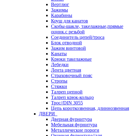
Вертлюг
Зажимы
Карабины
Коуш для канатов
Скобы-шакле, такелажные,прямые
оцинк.с резьбой
Соединитель цепей/троса
Блок отводной
Зажим винтовой
Канаты
Крюки такелажные
Лебедки
Лента цветная
Страховочный пояс
Стропы
Стяжки
Талреп цепной
Талреп крюк-кольцо
Трос//DIN 3055
Цепь короткозвенная, длиннозвенная
ДВЕРИ
Дверная фурнитура
Мебельная фурнитура
Металлические пороги
Оконная фурнитура//для