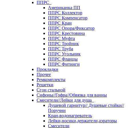
ППРС
Американка ПП
ППРС Коллектор
ППРС Компенсатор
ППРС Кран
ППРС Опора/Фиксатор
ППРС Крестовина
ППРС Муфта
ППРС Тройник
ППРС Труба
ППРС Угольник
ППРС Фланцы
ППРС Фитинги
Прокладки
Прочее
Ремкомплекты
Решетки
Сгон стальной
Сифоны//Гофра//Обвязка для ванны
Смесители//Лейки для душа
Душевой гарнитур// Душевые стойки//
Поручни
Кран-водонагреватель
Лейки,носики,держатели,аэраторы
Смесители