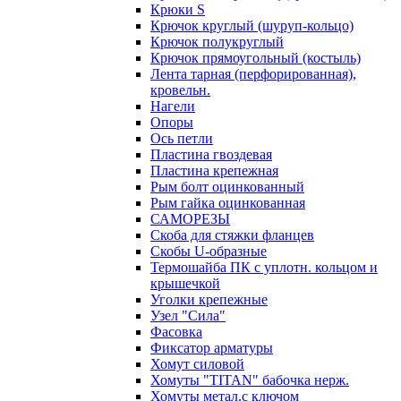
Крюки S
Крючок круглый (шуруп-кольцо)
Крючок полукруглый
Крючок прямоугольный (костыль)
Лента тарная (перфорированная),
кровельн.
Нагели
Опоры
Ось петли
Пластина гвоздевая
Пластина крепежная
Рым болт оцинкованный
Рым гайка оцинкованная
САМОРЕЗЫ
Скоба для стяжки фланцев
Скобы U-образные
Термошайба ПК с уплотн. кольцом и
крышечкой
Уголки крепежные
Узел "Сила"
Фасовка
Фиксатор арматуры
Хомут силовой
Хомуты "TITAN" бабочка нерж.
Хомуты метал.с ключом