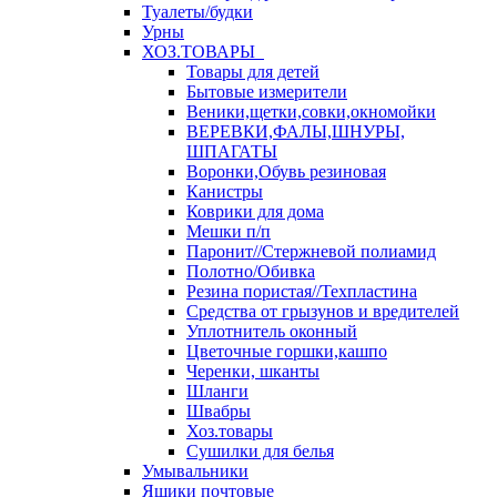
Туалеты/будки
Урны
ХОЗ.ТОВАРЫ
Товары для детей
Бытовые измерители
Веники,щетки,совки,окномойки
ВЕРЕВКИ,ФАЛЫ,ШНУРЫ,
ШПАГАТЫ
Воронки,Обувь резиновая
Канистры
Коврики для дома
Мешки п/п
Паронит//Стержневой полиамид
Полотно/Обивка
Резина пористая//Техпластина
Средства от грызунов и вредителей
Уплотнитель оконный
Цветочные горшки,кашпо
Черенки, шканты
Шланги
Швабры
Хоз.товары
Сушилки для белья
Умывальники
Ящики почтовые