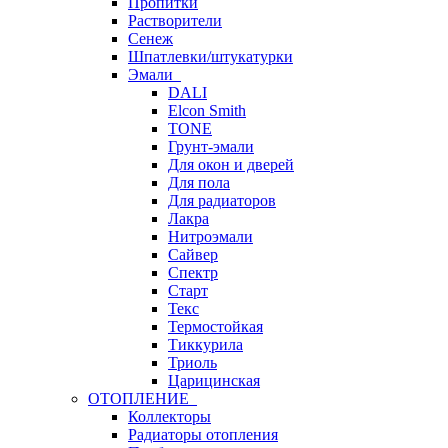
Пропитки
Растворители
Сенеж
Шпатлевки/штукатурки
Эмали
DALI
Elcon Smith
TONE
Грунт-эмали
Для окон и дверей
Для пола
Для радиаторов
Лакра
Нитроэмали
Сайвер
Спектр
Старт
Текс
Термостойкая
Тиккурила
Триоль
Царицинская
ОТОПЛЕНИЕ
Коллекторы
Радиаторы отопления