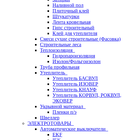
Наливной пол
Плиточный клей
Штукатурки
Лента кровельная
Гипс строительный
Клей для утеплителя
Смеси сухие строительные (Фасовка)
Строительные леса
Теплоизоляция
Гидропароизоляция
Изолон/Фольгоизолон
Труба профильная
Утеплитель
Утеплитель БАСВУЛ
Утеплитель ИЗОВЕР
Утеплитель КНАУФ
Утеплитель КОРВУЛ, РОКВУЛ,
ЭКОВЕР
Укрывной материал
Пленки п/э
Швеллер
ЭЛЕКТРОТОВАРЫ
Автоматические выключатели
EKF