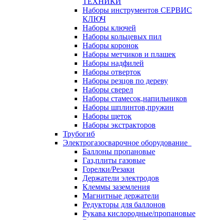
ТЕХНИКИ
Наборы инструментов СЕРВИС
КЛЮЧ
Наборы ключей
Наборы кольцевых пил
Наборы коронок
Наборы метчиков и плашек
Наборы надфилей
Наборы отверток
Наборы резцов по дереву
Наборы сверел
Наборы стамесок,напильников
Наборы шплинтов,пружин
Наборы щеток
Наборы экстракторов
Трубогиб
Электрогазосварочное оборудование
Баллоны пропановые
Газ,плиты газовые
Горелки/Резаки
Держатели электродов
Клеммы заземления
Магнитные держатели
Редукторы для баллонов
Рукава кислородные/пропановые