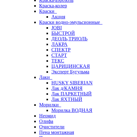
Краска-аэрозоль
Краска-колер
Краски
Акция
Краски водно-эмульсионные
JOBI
БЫСТРОЙ
ДЕОЛЬ,ТРИОЛЬ
ЛАКРА
СПЕКТР
СТАРТ
ТЕКС
ЦАРИЦИНСКАЯ
Эксперт Бугульма
Лаки
HUSKY SIBERIAN
Лак д/КАМНЯ
Лак ПАРКЕТНЫЙ
Лак ЯХТНЫЙ
Морилки
Морилка ВОДНАЯ
Неомид
Олифа
Очистители
Пена монтажная