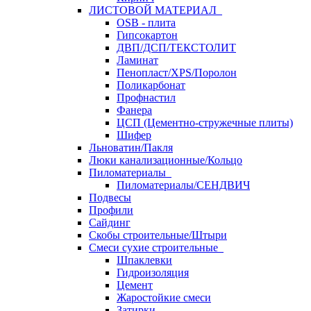
ЛИСТОВОЙ МАТЕРИАЛ
OSB - плита
Гипсокартон
ДВП/ДСП/ТЕКСТОЛИТ
Ламинат
Пенопласт/XPS/Поролон
Поликарбонат
Профнастил
Фанера
ЦСП (Цементно-стружечные плиты)
Шифер
Льноватин/Пакля
Люки канализационные/Кольцо
Пиломатериалы
Пиломатериалы/СЕНДВИЧ
Подвесы
Профили
Сайдинг
Скобы строительные/Штыри
Смеси сухие строительные
Шпаклевки
Гидроизоляция
Цемент
Жаростойкие смеси
Затирки