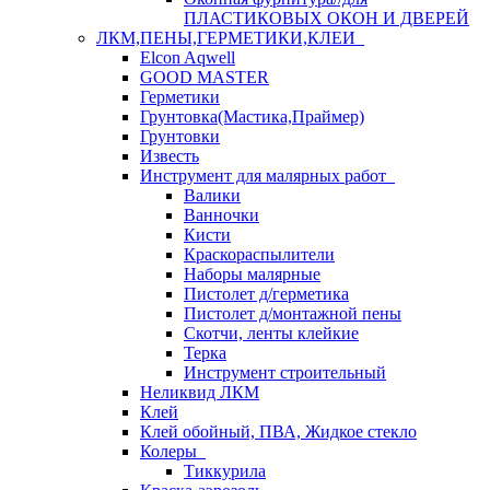
ПЛАСТИКОВЫХ ОКОН И ДВЕРЕЙ
ЛКМ,ПЕНЫ,ГЕРМЕТИКИ,КЛЕИ
Elcon Aqwell
GOOD MASTER
Герметики
Грунтовка(Мастика,Праймер)
Грунтовки
Известь
Инструмент для малярных работ
Валики
Ванночки
Кисти
Краскораспылители
Наборы малярные
Пистолет д/герметика
Пистолет д/монтажной пены
Скотчи, ленты клейкие
Терка
Инструмент строительный
Неликвид ЛКМ
Клей
Клей обойный, ПВА, Жидкое стекло
Колеры
Тиккурила