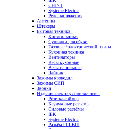
IEK
CHINT
Systeme Electric
Реле напряжения
Антенны
Штекеры
Бытовая техника
Кипятильники
Сушилки для обуви
Газовые / электрический плиты
Кухонная техника
Вентиляторы
Весы кухонные
Весы напольные
Чайник
Зажимы крокодил
Зажимы СИП
Звонки
Изделия электроустановочные
Розетка-таймер
Каучуковые разъёмы
Силовые разъёмы
IEK
Systeme Electric
Разъём РШ-ВШ