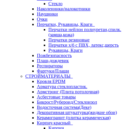
Стекло
Наколенники/налокотники
Наушники
Очки
Перчатки, Рукавицы, Краги
Перчатки нейлон полиуретан,спилк.
(замша,кожа)
Перчатки резиновые
Перчатки х/б с ПВХ, латекс,шерсть
Рукавицы, Краги
Пожбезопасность
Плащ-дождевик
Респираторы
Фартуки/Плащи
СТРОЙМАТЕРИАЛЫ
Кровля ЕРDM
Арматура стеклопластик.
Армстронг (Плита потолочная)
Асбестовые товары
Бикрост/Рубероид/Стеклоизол
Водосточная система(Деке)
Декоративная штукатурка(жидкие обои)
Керамогранит (плитка керамическая)
Кирпич красный
Кирпич