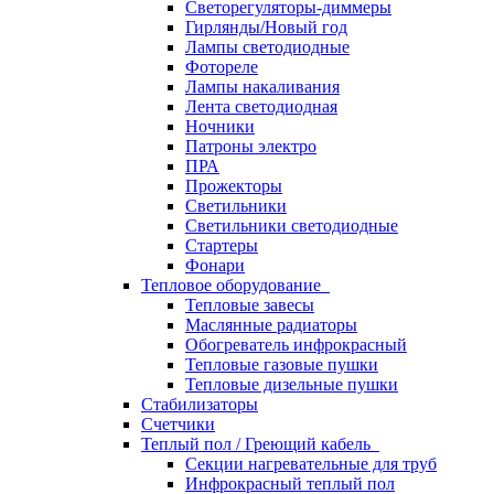
Светорегуляторы-диммеры
Гирлянды/Новый год
Лампы светодиодные
Фотореле
Лампы накаливания
Лента светодиодная
Ночники
Патроны электро
ПРА
Прожекторы
Светильники
Светильники светодиодные
Стартеры
Фонари
Тепловое оборудование
Тепловые завесы
Маслянные радиаторы
Обогреватель инфрокрасный
Тепловые газовые пушки
Тепловые дизельные пушки
Стабилизаторы
Счетчики
Теплый пол / Греющий кабель
Секции нагревательные для труб
Инфрокрасный теплый пол