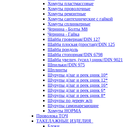
Хомуты пластмассовые
Хомуты проволочные
Хомуты ремонтные
Хомуты сантехнические с гайкой
Хомуты сплинкерные
Чернина - Болты М8
Чернина - Гайка
Шайба гроверная//DIN 127
Шайба плоская (простая)//DIN 125
Шайба рондоль
Шайба стопорная//DIN 6798
Шайба увелич, (усил.) цинк//DIN 9021
Шпильки//DIN 975
Шплинты
Шурупы д/лаг и реек цинк 10*
Шурупы д/лаг и реек цинк 12*
Шурупы д/лаг и реек цинк 16*
Шурупы д/лаг и реек цинк 6*
Шурупы д/лаг и реек цинк 8*
Шурупы по дереву ж/п
Шурупы самонарезающие
Хомуты НОРМА
Проволока ТОЧ
ТАКЕЛАЖНЫЕ ИЗДЕЛИЯ
Блоки