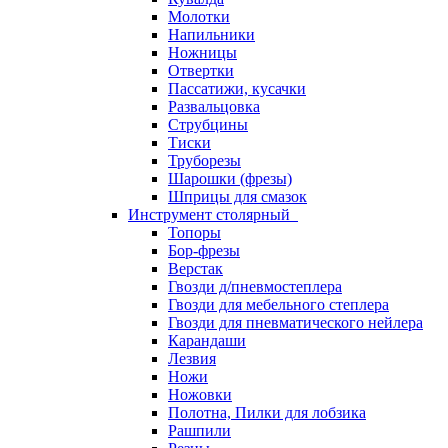
Молотки
Напильники
Ножницы
Отвертки
Пассатижи, кусачки
Развальцовка
Струбцины
Тиски
Труборезы
Шарошки (фрезы)
Шприцы для смазок
Инструмент столярный
Топоры
Бор-фрезы
Верстак
Гвозди д/пневмостеплера
Гвозди для мебельного степлера
Гвозди для пневматического нейлера
Карандаши
Лезвия
Ножи
Ножовки
Полотна, Пилки для лобзика
Рашпили