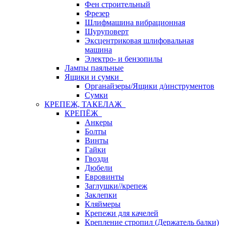
Фен строительный
Фрезер
Шлифмашина вибрационная
Шуруповерт
Эксцентриковая шлифовальная
машина
Электро- и бензопилы
Лампы паяльные
Ящики и сумки
Органайзеры/Ящики д/инструментов
Сумки
КРЕПЕЖ, ТАКЕЛАЖ
КРЕПЁЖ
Анкеры
Болты
Винты
Гайки
Гвозди
Дюбели
Евровинты
Заглушки//крепеж
Заклепки
Кляймеры
Крепежи для качелей
Крепление стропил (Держатель балки)