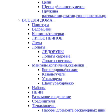
Цепи
Щетки д/эл.инструмента
Пружина
растяжения,сжатия,стопорное кольцо
ВСЕ ДЛЯ ДОМА
Плинтуса
Ведра/Баки
Корзины/этажерки
ЛИТЬЕ ПЕЧНОЕ
Ломы
Лопаты
ЛЕДОРУБЫ
Лопаты садовые
Лопаты снеговые
Мангалы.коптильни,скамейки
Брикет/дрова/розжиг
Казаны/учаги
Уголь/щепа
Шампура/барбекю
Наборы
ПЕЧИ
Разъемное соединение
Соединители
Тачки/колеса
Наборы д/ремонта бескамерных шин