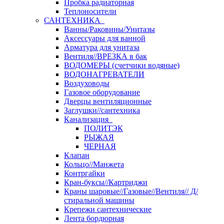
Пробка радиаторная
Теплоносители
САНТЕХНИКА
Ванны/Раковины/Унитазы
Аксессуары для ванной
Арматура для унитаза
Вентиля//ВРЕЗКА в бак
ВОДОМЕРЫ (счетчики водяные)
ВОДОНАГРЕВАТЕЛИ
Воздуховоды
Газовое оборудование
Дверцы вентиляционные
Заглушки//сантехника
Канализация
ПОЛИТЭК
РЫЖАЯ
ЧЕРНАЯ
Клапан
Кольцо//Манжета
Контргайки
Кран-буксы//Картриджи
Краны шаровые//Газовые//Вентиля// Д/
стиральной машины
Крепежи сантехнические
Лента бордюрная