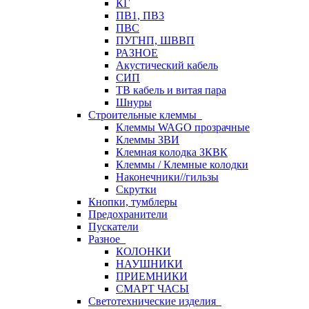
КГ
ПВ1, ПВ3
ПВС
ПУГНП, ШВВП
РАЗНОЕ
Акустический кабель
СИП
ТВ кабель и витая пара
Шнуры
Строительные клеммы
Клеммы WAGO прозрачные
Клеммы ЗВИ
Клемная колодка ЗКВК
Клеммы / Клемные колодки
Наконечники//гильзы
Скрутки
Кнопки, тумблеры
Предохранители
Пускатели
Разное
КОЛОНКИ
НАУШНИКИ
ПРИЕМНИКИ
СМАРТ ЧАСЫ
Светотехнические изделия