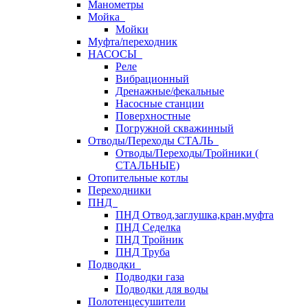
Манометры
Мойка
Мойки
Муфта/переходник
НАСОСЫ
Реле
Вибрационный
Дренажные/фекальные
Насосные станции
Поверхностные
Погружной скважинный
Отводы/Переходы СТАЛЬ
Отводы/Переходы/Тройники (
СТАЛЬНЫЕ)
Отопительные котлы
Переходники
ПНД
ПНД Отвод,заглушка,кран,муфта
ПНД Седелка
ПНД Тройник
ПНД Труба
Подводки
Подводки газа
Подводки для воды
Полотенцесушители