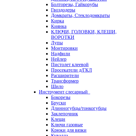
Болторезы, Гайкорубы
Гвоздодеры
Домкраты, Стеклодомкраты
Кирка
Киянка
КЛЮЧИ, ГОЛОВКИ, КЛЕЩИ,
ВОРОТКИ
Лупы
Монтировки
Надфили
Нейлер
Пистолет клеевой
Просекатели д/ГКЛ
Расширители
Трансформер
Шило
Инструмент слесарный
Бокорезы
Бруски
Длинногубцы/тонкогубцы
Заклепочник
Клещи
Ключи газовые
Крюки для вязки
Кувалда