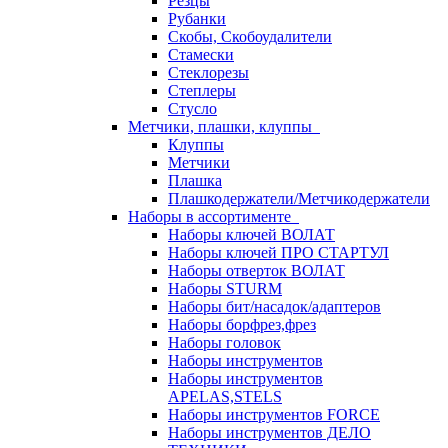
Резцы
Рубанки
Скобы, Скобоудалители
Стамески
Стеклорезы
Степлеры
Стусло
Метчики, плашки, клуппы
Клуппы
Метчики
Плашка
Плашкодержатели/Метчикодержатели
Наборы в ассортименте
Наборы ключей ВОЛАТ
Наборы ключей ПРО СТАРТУЛ
Наборы отверток ВОЛАТ
Наборы STURM
Наборы бит/насадок/адаптеров
Наборы борфрез,фрез
Наборы головок
Наборы инструментов
Наборы инструментов
APELAS,STELS
Наборы инструментов FORCE
Наборы инструментов ДЕЛО