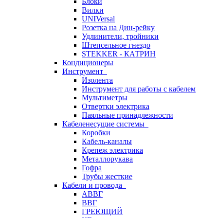
Блоки
Вилки
UNIVersal
Розетка на Дин-рейку
Удлинители, тройники
Штепсельное гнездо
STEKKER - КАТРИН
Кондиционеры
Инструмент
Изолента
Инструмент для работы с кабелем
Мультиметры
Отвертки электрика
Паяльные принадлежности
Кабеленесущие системы
Коробки
Кабель-каналы
Крепеж электрика
Металлорукава
Гофра
Трубы жесткие
Кабели и провода
АВВГ
ВВГ
ГРЕЮЩИЙ