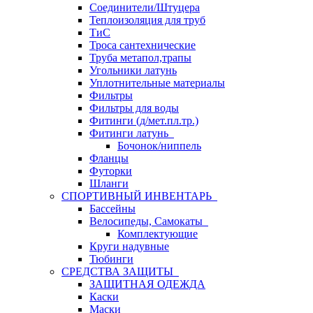
Соединители/Штуцера
Теплоизоляция для труб
ТиС
Троса сантехнические
Труба метапол,трапы
Угольники латунь
Уплотнительные материалы
Фильтры
Фильтры для воды
Фитинги (д/мет.пл.тр.)
Фитинги латунь
Бочонок/ниппель
Фланцы
Футорки
Шланги
СПОРТИВНЫЙ ИНВЕНТАРЬ
Бассейны
Велосипеды, Самокаты
Комплектующие
Круги надувные
Тюбинги
СРЕДСТВА ЗАЩИТЫ
ЗАЩИТНАЯ ОДЕЖДА
Каски
Маски