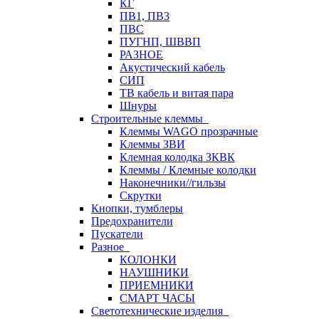
КГ
ПВ1, ПВ3
ПВС
ПУГНП, ШВВП
РАЗНОЕ
Акустический кабель
СИП
ТВ кабель и витая пара
Шнуры
Строительные клеммы
Клеммы WAGO прозрачные
Клеммы ЗВИ
Клемная колодка ЗКВК
Клеммы / Клемные колодки
Наконечники//гильзы
Скрутки
Кнопки, тумблеры
Предохранители
Пускатели
Разное
КОЛОНКИ
НАУШНИКИ
ПРИЕМНИКИ
СМАРТ ЧАСЫ
Светотехнические изделия