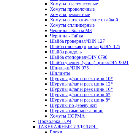
Хомуты пластмассовые
Хомуты проволочные
Хомуты ремонтные
Хомуты сантехнические с гайкой
Хомуты сплинкерные
Чернина - Болты М8
Чернина - Гайка
Шайба гроверная//DIN 127
Шайба плоская (простая)//DIN 125
Шайба рондоль
Шайба стопорная//DIN 6798
Шайба увелич, (усил.) цинк//DIN 9021
Шпильки//DIN 975
Шплинты
Шурупы д/лаг и реек цинк 10*
Шурупы д/лаг и реек цинк 12*
Шурупы д/лаг и реек цинк 16*
Шурупы д/лаг и реек цинк 6*
Шурупы д/лаг и реек цинк 8*
Шурупы по дереву ж/п
Шурупы самонарезающие
Хомуты НОРМА
Проволока ТОЧ
ТАКЕЛАЖНЫЕ ИЗДЕЛИЯ
Блоки