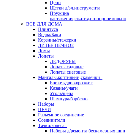
Цепи
Щетки д/эл.инструмента
Пружина
растяжения,сжатия,стопорное кольцо
ВСЕ ДЛЯ ДОМА
Плинтуса
Ведра/Баки
Корзины/этажерки
ЛИТЬЕ ПЕЧНОЕ
Ломы
Лопаты
ЛЕДОРУБЫ
Лопаты садовые
Лопаты снеговые
Мангалы.коптильни,скамейки
Брикет/дрова/розжиг
Казаны/учаги
Уголь/щепа
Шампура/барбекю
Наборы
ПЕЧИ
Разъемное соединение
Соединители
Тачки/колеса
Наборы д/ремонта бескамерных шин