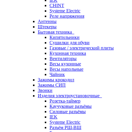
IEK
CHINT
Systeme Electric
Реле напряжения
Антенны
Штекеры
Бытовая техника
Кипятильники
Сушилки для обуви
Газовые / электрический плиты
Кухонная техника
Вентиляторы
Весы кухонные
Весы напольные
Чайник
Зажимы крокодил
Зажимы СИП
Звонки
Изделия электроустановочные
Розетка-таймер
Каучуковые разъёмы
Силовые разъёмы
IEK
Systeme Electric
Разъём РШ-ВШ