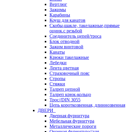
Вертлюг
Зажимы
Карабины
Коуш для канатов
Скобы-шакле, такелажные,прямые
оцинк.с резьбой
Соединитель цепей/троса
Блок отводной
Зажим винтовой
Канаты
Крюки такелажные
Лебедки
Лента цветная
Страховочный пояс
Стропы
Стяжки
Талреп цепной
Талреп крюк-кольцо
Трос//DIN 3055
Цепь короткозвенная, длиннозвенная
ДВЕРИ
Дверная фурнитура
Мебельная фурнитура
Металлические пороги
Оконная фурнитура//для