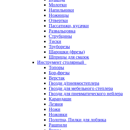
Молотки
Напильники
Ножницы
Отвертки
Пассатижи, кусачки
Развальцовка
Струбцины
Тиски
Труборезы
Шарошки (фрезы)
Шприцы для смазок
Инструмент столярный
Топоры
Бор-фрезы
Верстак
Гвозди д/пневмостеплера
Гвозди для мебельного степлера
Гвозди для пневматического нейлера
Карандаши
Лезвия
Ножи
Ножовки
Полотна, Пилки для лобзика
Рашпили