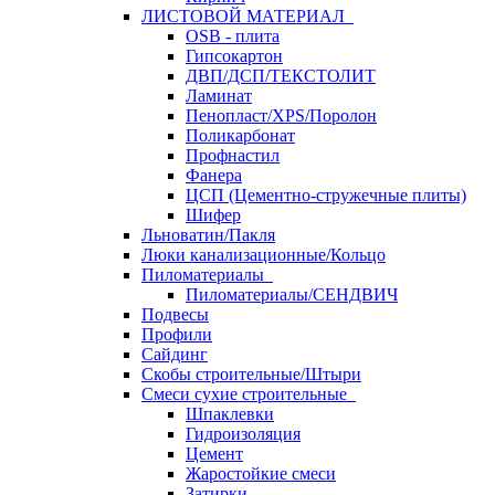
ЛИСТОВОЙ МАТЕРИАЛ
OSB - плита
Гипсокартон
ДВП/ДСП/ТЕКСТОЛИТ
Ламинат
Пенопласт/XPS/Поролон
Поликарбонат
Профнастил
Фанера
ЦСП (Цементно-стружечные плиты)
Шифер
Льноватин/Пакля
Люки канализационные/Кольцо
Пиломатериалы
Пиломатериалы/СЕНДВИЧ
Подвесы
Профили
Сайдинг
Скобы строительные/Штыри
Смеси сухие строительные
Шпаклевки
Гидроизоляция
Цемент
Жаростойкие смеси
Затирки