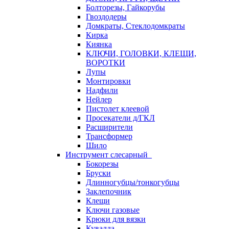
Болторезы, Гайкорубы
Гвоздодеры
Домкраты, Стеклодомкраты
Кирка
Киянка
КЛЮЧИ, ГОЛОВКИ, КЛЕЩИ,
ВОРОТКИ
Лупы
Монтировки
Надфили
Нейлер
Пистолет клеевой
Просекатели д/ГКЛ
Расширители
Трансформер
Шило
Инструмент слесарный
Бокорезы
Бруски
Длинногубцы/тонкогубцы
Заклепочник
Клещи
Ключи газовые
Крюки для вязки
Кувалда