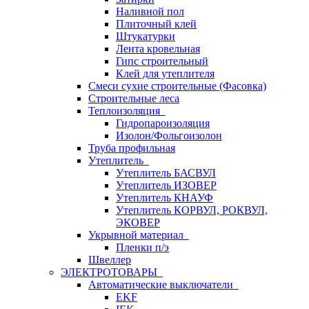
Наливной пол
Плиточный клей
Штукатурки
Лента кровельная
Гипс строительный
Клей для утеплителя
Смеси сухие строительные (Фасовка)
Строительные леса
Теплоизоляция
Гидропароизоляция
Изолон/Фольгоизолон
Труба профильная
Утеплитель
Утеплитель БАСВУЛ
Утеплитель ИЗОВЕР
Утеплитель КНАУФ
Утеплитель КОРВУЛ, РОКВУЛ,
ЭКОВЕР
Укрывной материал
Пленки п/э
Швеллер
ЭЛЕКТРОТОВАРЫ
Автоматические выключатели
EKF