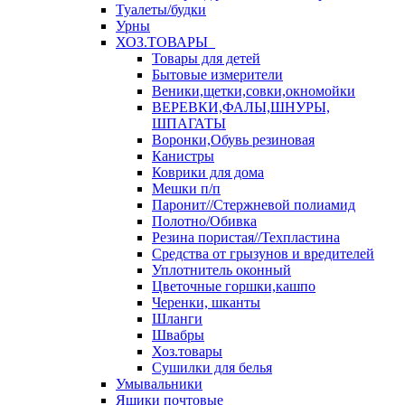
Туалеты/будки
Урны
ХОЗ.ТОВАРЫ
Товары для детей
Бытовые измерители
Веники,щетки,совки,окномойки
ВЕРЕВКИ,ФАЛЫ,ШНУРЫ,
ШПАГАТЫ
Воронки,Обувь резиновая
Канистры
Коврики для дома
Мешки п/п
Паронит//Стержневой полиамид
Полотно/Обивка
Резина пористая//Техпластина
Средства от грызунов и вредителей
Уплотнитель оконный
Цветочные горшки,кашпо
Черенки, шканты
Шланги
Швабры
Хоз.товары
Сушилки для белья
Умывальники
Ящики почтовые