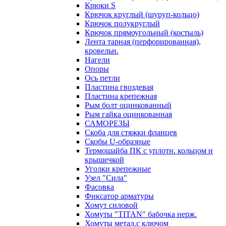
Крюки S
Крючок круглый (шуруп-кольцо)
Крючок полукруглый
Крючок прямоугольный (костыль)
Лента тарная (перфорированная),
кровельн.
Нагели
Опоры
Ось петли
Пластина гвоздевая
Пластина крепежная
Рым болт оцинкованный
Рым гайка оцинкованная
САМОРЕЗЫ
Скоба для стяжки фланцев
Скобы U-образные
Термошайба ПК с уплотн. кольцом и
крышечкой
Уголки крепежные
Узел "Сила"
Фасовка
Фиксатор арматуры
Хомут силовой
Хомуты "TITAN" бабочка нерж.
Хомуты метал.с ключом