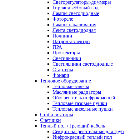
Светорегуляторы-диммеры
Гирлянды/Новый год
Лампы светодиодные
Фотореле
Лампы накаливания
Лента светодиодная
Ночники
Патроны электро
ПРА
Прожекторы
Светильники
Светильники светодиодные
Стартеры
Фонари
Тепловое оборудование
Тепловые завесы
Маслянные радиаторы
Обогреватель инфрокрасный
Тепловые газовые пушки
Тепловые дизельные пушки
Стабилизаторы
Счетчики
Теплый пол / Греющий кабель
Секции нагревательные для труб
Инфрокрасный теплый пол