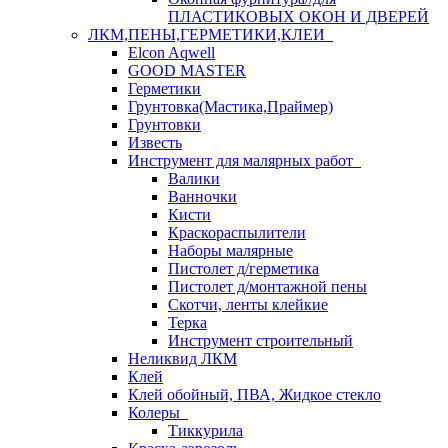
ПЛАСТИКОВЫХ ОКОН И ДВЕРЕЙ
ЛКМ,ПЕНЫ,ГЕРМЕТИКИ,КЛЕИ
Elcon Aqwell
GOOD MASTER
Герметики
Грунтовка(Мастика,Праймер)
Грунтовки
Известь
Инструмент для малярных работ
Валики
Ванночки
Кисти
Краскораспылители
Наборы малярные
Пистолет д/герметика
Пистолет д/монтажной пены
Скотчи, ленты клейкие
Терка
Инструмент строительный
Неликвид ЛКМ
Клей
Клей обойный, ПВА, Жидкое стекло
Колеры
Тиккурила