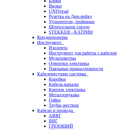
Блоки
Вилки
UNIVersal
Розетка на Дин-рейку
Удлинители, тройники
Штепсельное гнездо
STEKKER - КАТРИН
Кондиционеры
Инструмент
Изолента
Инструмент для работы с кабелем
Мультиметры
Отвертки электрика
Паяльные принадлежности
Кабеленесущие системы
Коробки
Кабель-каналы
Крепеж электрика
Металлорукава
Гофра
Трубы жесткие
Кабели и провода
АВВГ
ВВГ
ГРЕЮЩИЙ