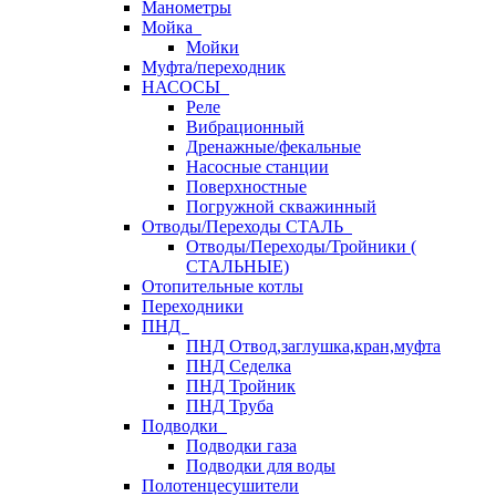
Манометры
Мойка
Мойки
Муфта/переходник
НАСОСЫ
Реле
Вибрационный
Дренажные/фекальные
Насосные станции
Поверхностные
Погружной скважинный
Отводы/Переходы СТАЛЬ
Отводы/Переходы/Тройники (
СТАЛЬНЫЕ)
Отопительные котлы
Переходники
ПНД
ПНД Отвод,заглушка,кран,муфта
ПНД Седелка
ПНД Тройник
ПНД Труба
Подводки
Подводки газа
Подводки для воды
Полотенцесушители