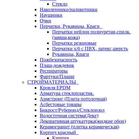
Стекло
Наколенники/налокотники
Наушники
Очки
Перчатки, Рукавицы, Краги
Перчатки нейлон полиуретан,спилк.
(замша,кожа)
Перчатки резиновые
Перчатки х/б с ПВХ, латекс,шерсть
Рукавицы, Краги
Пожбезопасность
Плащ-дождевик
Респираторы
Фартуки/Плащи
СТРОЙМАТЕРИАЛЫ
Кровля ЕРDM
Арматура стеклопластик.
Армстронг (Плита потолочная)
Асбестовые товары
Бикрост/Рубероид/Стеклоизол
Водосточная система(Деке)
Декоративная штукатурка(жидкие обои)
Керамогранит (плитка керамическая)
Кирпич красный
Кирпич