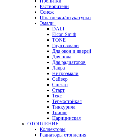
Пропитки
Растворители
Сенеж
Шпатлевки/штукатурки
Эмали
DALI
Elcon Smith
TONE
Грунт-эмали
Для окон и дверей
Для пола
Для радиаторов
Лакра
Нитроэмали
Сайвер
Спектр
Старт
Текс
Термостойкая
Тиккурила
Триоль
Царицинская
ОТОПЛЕНИЕ
Коллекторы
Радиаторы отопления