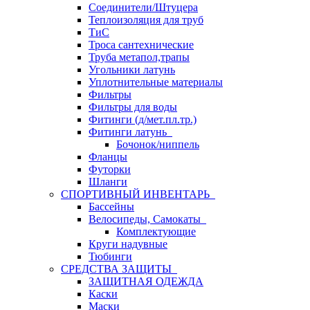
Соединители/Штуцера
Теплоизоляция для труб
ТиС
Троса сантехнические
Труба метапол,трапы
Угольники латунь
Уплотнительные материалы
Фильтры
Фильтры для воды
Фитинги (д/мет.пл.тр.)
Фитинги латунь
Бочонок/ниппель
Фланцы
Футорки
Шланги
СПОРТИВНЫЙ ИНВЕНТАРЬ
Бассейны
Велосипеды, Самокаты
Комплектующие
Круги надувные
Тюбинги
СРЕДСТВА ЗАЩИТЫ
ЗАЩИТНАЯ ОДЕЖДА
Каски
Маски