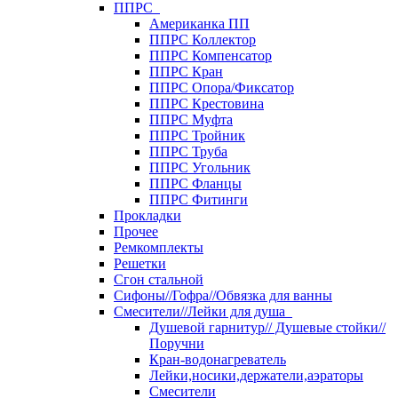
ППРС
Американка ПП
ППРС Коллектор
ППРС Компенсатор
ППРС Кран
ППРС Опора/Фиксатор
ППРС Крестовина
ППРС Муфта
ППРС Тройник
ППРС Труба
ППРС Угольник
ППРС Фланцы
ППРС Фитинги
Прокладки
Прочее
Ремкомплекты
Решетки
Сгон стальной
Сифоны//Гофра//Обвязка для ванны
Смесители//Лейки для душа
Душевой гарнитур// Душевые стойки//
Поручни
Кран-водонагреватель
Лейки,носики,держатели,аэраторы
Смесители