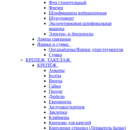
Фен строительный
Фрезер
Шлифмашина вибрационная
Шуруповерт
Эксцентриковая шлифовальная
машина
Электро- и бензопилы
Лампы паяльные
Ящики и сумки
Органайзеры/Ящики д/инструментов
Сумки
КРЕПЕЖ, ТАКЕЛАЖ
КРЕПЁЖ
Анкеры
Болты
Винты
Гайки
Гвозди
Дюбели
Евровинты
Заглушки//крепеж
Заклепки
Кляймеры
Крепежи для качелей
Крепление стропил (Держатель балки)