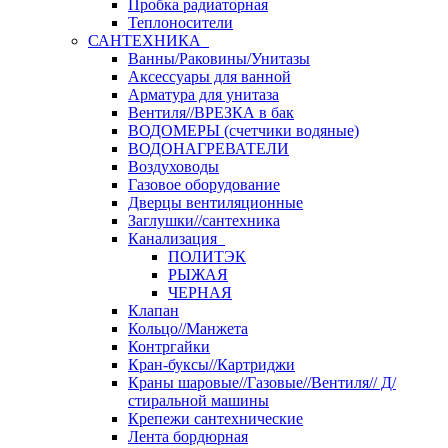
Пробка радиаторная
Теплоносители
САНТЕХНИКА
Ванны/Раковины/Унитазы
Аксессуары для ванной
Арматура для унитаза
Вентиля//ВРЕЗКА в бак
ВОДОМЕРЫ (счетчики водяные)
ВОДОНАГРЕВАТЕЛИ
Воздуховоды
Газовое оборудование
Дверцы вентиляционные
Заглушки//сантехника
Канализация
ПОЛИТЭК
РЫЖАЯ
ЧЕРНАЯ
Клапан
Кольцо//Манжета
Контргайки
Кран-буксы//Картриджи
Краны шаровые//Газовые//Вентиля// Д/
стиральной машины
Крепежи сантехнические
Лента бордюрная