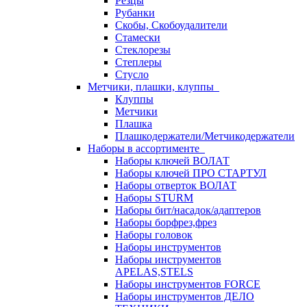
Резцы
Рубанки
Скобы, Скобоудалители
Стамески
Стеклорезы
Степлеры
Стусло
Метчики, плашки, клуппы
Клуппы
Метчики
Плашка
Плашкодержатели/Метчикодержатели
Наборы в ассортименте
Наборы ключей ВОЛАТ
Наборы ключей ПРО СТАРТУЛ
Наборы отверток ВОЛАТ
Наборы STURM
Наборы бит/насадок/адаптеров
Наборы борфрез,фрез
Наборы головок
Наборы инструментов
Наборы инструментов
APELAS,STELS
Наборы инструментов FORCE
Наборы инструментов ДЕЛО