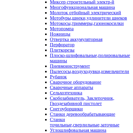
Миксер строительный электр-й
Многофункциональная машина
Молоток отбойный электрический
Мотобуры,шнеки,удлинители шнеков
Мотокосы,триммеры,газонокосилки
Мотопомпа
Ножницы
Отвертка аккумуляторная
Перфоратор
Плиткорезы
Плоско-шлифовальные,полировальные
машины
Пневмоинструмент
Пылесосы,воздуходувки,измельчители
Рубанок
Сварочное оборудование
Сварочные аппараты
Сельхозтехника
Скобозабиватель, Заклепочник,
Гвоздезабивной пистолет
Снегоуборщики
Станки деревообрабатывающие
Станки
точильные,сверлильные,заточные
Углошлифовальная машина