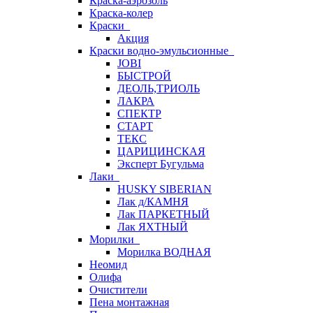
Краска-аэрозоль
Краска-колер
Краски
Акция
Краски водно-эмульсионные
JOBI
БЫСТРОЙ
ДЕОЛЬ,ТРИОЛЬ
ЛАКРА
СПЕКТР
СТАРТ
ТЕКС
ЦАРИЦИНСКАЯ
Эксперт Бугульма
Лаки
HUSKY SIBERIAN
Лак д/КАМНЯ
Лак ПАРКЕТНЫЙ
Лак ЯХТНЫЙ
Морилки
Морилка ВОДНАЯ
Неомид
Олифа
Очистители
Пена монтажная