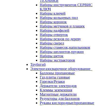
ТЕХНИКИ
Наборы инструментов СЕРВИС
КЛЮЧ
Наборы ключей
Наборы кольцевых пил
Наборы коронок
Наборы метчиков и плашек
Наборы надфилей
Наборы отверток
Наборы резцов по дереву
Наборы сверел
Наборы стамесок,напильников
Наборы шплинтов,пружин
Наборы щеток
Наборы экстракторов
Трубогиб
Электрогазосварочное оборудование
Баллоны пропановые
Газ,плиты газовые
Горелки/Резаки
Держатели электродов
Клеммы заземления
Магнитные держатели
Редукторы для баллонов
Рукава кислородные/пропановые