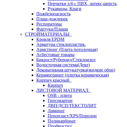
Перчатки х/б с ПВХ, латекс,шерсть
Рукавицы, Краги
Пожбезопасность
Плащ-дождевик
Респираторы
Фартуки/Плащи
СТРОЙМАТЕРИАЛЫ
Кровля ЕРDM
Арматура стеклопластик.
Армстронг (Плита потолочная)
Асбестовые товары
Бикрост/Рубероид/Стеклоизол
Водосточная система(Деке)
Декоративная штукатурка(жидкие обои)
Керамогранит (плитка керамическая)
Кирпич красный
Кирпич
ЛИСТОВОЙ МАТЕРИАЛ
OSB - плита
Гипсокартон
ДВП/ДСП/ТЕКСТОЛИТ
Ламинат
Пенопласт/XPS/Поролон
Поликарбонат
Профнастил