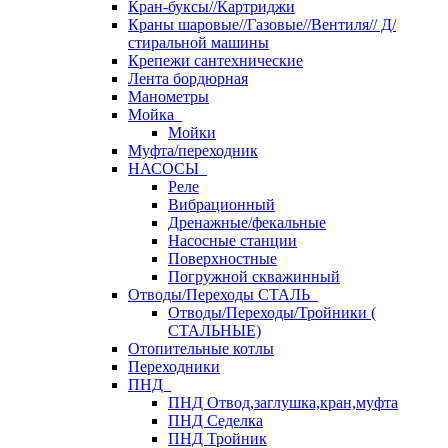
Кран-буксы//Картриджи
Краны шаровые//Газовые//Вентиля// Д/
стиральной машины
Крепежи сантехнические
Лента бордюрная
Манометры
Мойка
Мойки
Муфта/переходник
НАСОСЫ
Реле
Вибрационный
Дренажные/фекальные
Насосные станции
Поверхностные
Погружной скважинный
Отводы/Переходы СТАЛЬ
Отводы/Переходы/Тройники (
СТАЛЬНЫЕ)
Отопительные котлы
Переходники
ПНД
ПНД Отвод,заглушка,кран,муфта
ПНД Седелка
ПНД Тройник