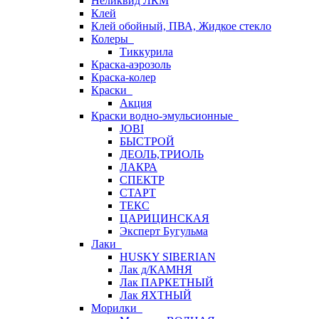
Неликвид ЛКМ
Клей
Клей обойный, ПВА, Жидкое стекло
Колеры
Тиккурила
Краска-аэрозоль
Краска-колер
Краски
Акция
Краски водно-эмульсионные
JOBI
БЫСТРОЙ
ДЕОЛЬ,ТРИОЛЬ
ЛАКРА
СПЕКТР
СТАРТ
ТЕКС
ЦАРИЦИНСКАЯ
Эксперт Бугульма
Лаки
HUSKY SIBERIAN
Лак д/КАМНЯ
Лак ПАРКЕТНЫЙ
Лак ЯХТНЫЙ
Морилки