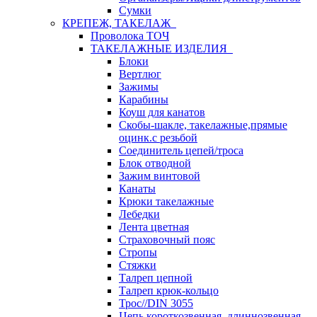
Сумки
КРЕПЕЖ, ТАКЕЛАЖ
Проволока ТОЧ
ТАКЕЛАЖНЫЕ ИЗДЕЛИЯ
Блоки
Вертлюг
Зажимы
Карабины
Коуш для канатов
Скобы-шакле, такелажные,прямые
оцинк.с резьбой
Соединитель цепей/троса
Блок отводной
Зажим винтовой
Канаты
Крюки такелажные
Лебедки
Лента цветная
Страховочный пояс
Стропы
Стяжки
Талреп цепной
Талреп крюк-кольцо
Трос//DIN 3055
Цепь короткозвенная, длиннозвенная