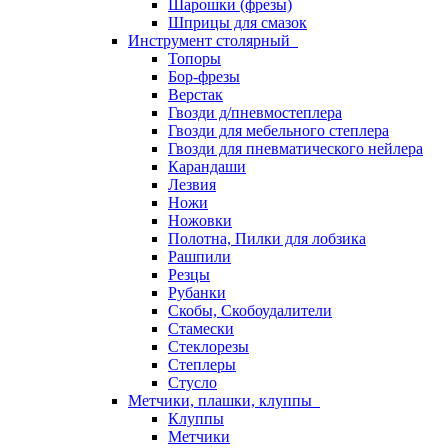
Шарошки (фрезы)
Шприцы для смазок
Инструмент столярный
Топоры
Бор-фрезы
Верстак
Гвозди д/пневмостеплера
Гвозди для мебельного степлера
Гвозди для пневматического нейлера
Карандаши
Лезвия
Ножи
Ножовки
Полотна, Пилки для лобзика
Рашпили
Резцы
Рубанки
Скобы, Скобоудалители
Стамески
Стеклорезы
Степлеры
Стусло
Метчики, плашки, клуппы
Клуппы
Метчики