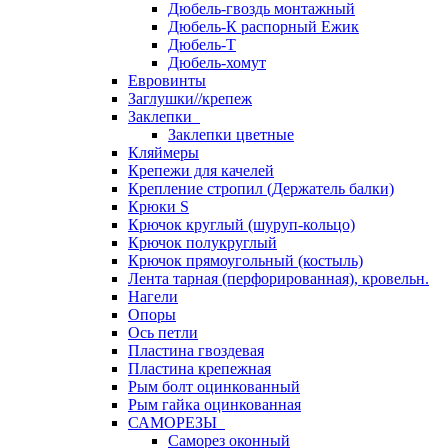
Дюбель-гвоздь монтажный
Дюбель-К распорный Ежик
Дюбель-Т
Дюбель-хомут
Евровинты
Заглушки//крепеж
Заклепки
Заклепки цветные
Кляймеры
Крепежи для качелей
Крепление стропил (Держатель балки)
Крюки S
Крючок круглый (шуруп-кольцо)
Крючок полукруглый
Крючок прямоугольный (костыль)
Лента тарная (перфорированная), кровельн.
Нагели
Опоры
Ось петли
Пластина гвоздевая
Пластина крепежная
Рым болт оцинкованный
Рым гайка оцинкованная
САМОРЕЗЫ
Саморез оконный