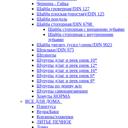
Чернина - Гайка
Шайба гроверная//DIN 127
Шайба плоская (простая)//DIN 125
Шайба рондоль
Шайба стопорная//DIN 6798
Шайба стопорная с внешними зубьями
Шайба стопорная с внутренними
зубьями
Шайба увелич, (усил.) цинк//DIN 9021
Шпильки//DIN 975
Шплинты
Шурупы д/лаг и реек цинк 10*
Шурупы д/лаг и реек цинк 12*
Шурупы д/лаг и реек цинк 16*
Шурупы д/лаг и реек цинк 6*
Шурупы д/лаг и реек цинк 8*
Шурупы по дереву ж/п
Шурупы самонарезающие
Хомуты НОРМА
ВСЕ ДЛЯ ДОМА
Плинтуса
Ведра/Баки
Корзины/этажерки
ЛИТЬЕ ПЕЧНОЕ
Ломы