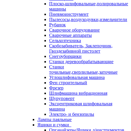
Плоско-шлифовальные,полировальные
машины
Пневмоинструмент
Пылесосы,воздуходувки,измельчители
Рубанок
Сварочное оборудование
Сварочные аппараты
Сельхозтехника
Скобозабиватель, Заклепочник,
Гвоздезабивной пистолет
Снегоуборщики
Станки деревообрабатывающие
Станки
точильные,сверлильные,заточные
Углошлифовальная машина
Фен строительный
Фрезер
Шлифмашина вибрационная
Шуруповерт
Эксцентриковая шлифовальная
машина
Электро- и бензопилы
Лампы паяльные
Ящики и сумки
Органайзеры/Ящики д/инструментов