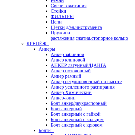
Ремни
Свечи зажигания
Стойки
ФИЛЬТРЫ
Цепи
Щетки д/эл.инструмента
Пружина
растяжения,сжатия,стопорное кольцо
КРЕПЁЖ
Анкеры
Анкер забивной
Анкер клиновой
АНКЕР латунный/ЦАНГА
Анкер потолочный
Анкер рамный
Анкер регулировочный по высоте
Анкер усиленного распирания
Анкер Химический
Анкер-клин
Болт анкер/двухраспорный
Болт анкерный
Болт анкерный с гайкой
Болт анкерный с кольцом
Болт анкерный с крюком
Болты