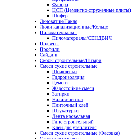
Фанера
ЦСП (Цементно-стружечные плиты)
Шифер
Льноватин/Пакля
Люки канализационные/Кольцо
Пиломатериалы
Пиломатериалы/СЕНДВИЧ
Подвесы
Профили
Сайдинг
Скобы строительные/Штыри
Смеси сухие строительные
Шпаклевки
Гидроизоляция
Цемент
Жаростойкие смеси
Затирки
Наливной пол
Плиточный клей
Штукатурки
Лента кровельная
Гипс строительный
Клей для утеплителя
Смеси сухие строительные (Фасовка)
Строительные леса