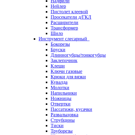
Надфили
Нейлер
Пистолет клеевой
Просекатели д/ГКЛ
Расширители
Трансформер
Шило
Инструмент слесарный
Бокорезы
Бруски
Длинногубцы/тонкогубцы
Заклепочник
Клещи
Ключи газовые
Крюки для вязки
Кувалда
Молотки
Напильники
Ножницы
Отвертки
Пассатижи, кусачки
Развальцовка
Струбцины
Тиски
Труборезы