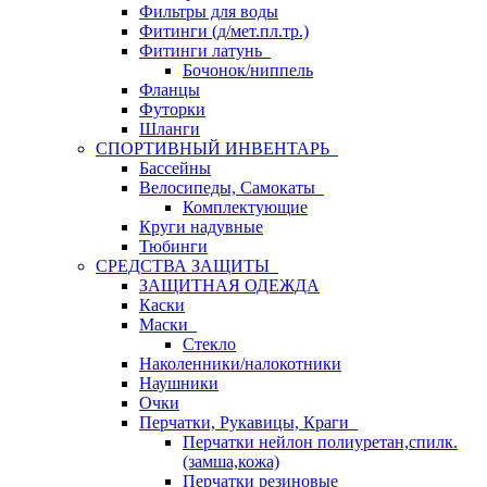
Фильтры для воды
Фитинги (д/мет.пл.тр.)
Фитинги латунь
Бочонок/ниппель
Фланцы
Футорки
Шланги
СПОРТИВНЫЙ ИНВЕНТАРЬ
Бассейны
Велосипеды, Самокаты
Комплектующие
Круги надувные
Тюбинги
СРЕДСТВА ЗАЩИТЫ
ЗАЩИТНАЯ ОДЕЖДА
Каски
Маски
Стекло
Наколенники/налокотники
Наушники
Очки
Перчатки, Рукавицы, Краги
Перчатки нейлон полиуретан,спилк.
(замша,кожа)
Перчатки резиновые