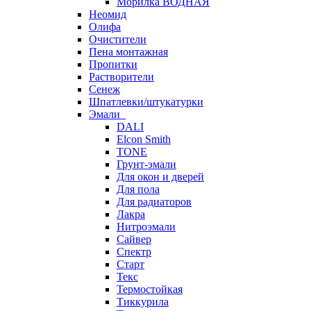
Морилка ВОДНАЯ
Неомид
Олифа
Очистители
Пена монтажная
Пропитки
Растворители
Сенеж
Шпатлевки/штукатурки
Эмали
DALI
Elcon Smith
TONE
Грунт-эмали
Для окон и дверей
Для пола
Для радиаторов
Лакра
Нитроэмали
Сайвер
Спектр
Старт
Текс
Термостойкая
Тиккурила