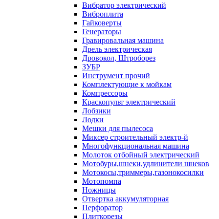
Вибратор электрический
Виброплита
Гайковерты
Генераторы
Гравировальная машина
Дрель электрическая
Дровокол, Штроборез
ЗУБР
Инструмент прочий
Комплектующие к мойкам
Компрессоры
Краскопульт электрический
Лобзики
Лодки
Мешки для пылесоса
Миксер строительный электр-й
Многофункциональная машина
Молоток отбойный электрический
Мотобуры,шнеки,удлинители шнеков
Мотокосы,триммеры,газонокосилки
Мотопомпа
Ножницы
Отвертка аккумуляторная
Перфоратор
Плиткорезы