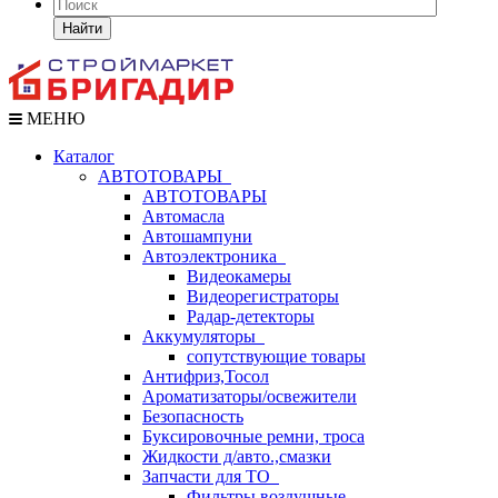
Найти
МЕНЮ
Каталог
АВТОТОВАРЫ
АВТОТОВАРЫ
Автомасла
Автошампуни
Автоэлектроника
Видеокамеры
Видеорегистраторы
Радар-детекторы
Аккумуляторы
сопутствующие товары
Антифриз,Тосол
Ароматизаторы/освежители
Безопасность
Буксировочные ремни, троса
Жидкости д/авто.,смазки
Запчасти для ТО
Фильтры воздушные