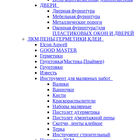
ДВЕРИ
Дверная фурнитура
Мебельная фурнитура
Металлические пороги
Оконная фурнитура//для
ПЛАСТИКОВЫХ ОКОН И ДВЕРЕЙ
ЛКМ,ПЕНЫ,ГЕРМЕТИКИ,КЛЕИ
Elcon Aqwell
GOOD MASTER
Герметики
Грунтовка(Мастика,Праймер)
Грунтовки
Известь
Инструмент для малярных работ
Валики
Ванночки
Кисти
Краскораспылители
Наборы малярные
Пистолет д/герметика
Пистолет д/монтажной пены
Скотчи, ленты клейкие
Терка
Инструмент строительный