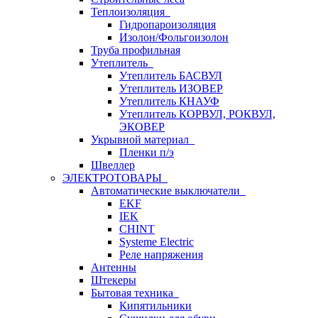
Теплоизоляция
Гидропароизоляция
Изолон/Фольгоизолон
Труба профильная
Утеплитель
Утеплитель БАСВУЛ
Утеплитель ИЗОВЕР
Утеплитель КНАУФ
Утеплитель КОРВУЛ, РОКВУЛ,
ЭКОВЕР
Укрывной материал
Пленки п/э
Швеллер
ЭЛЕКТРОТОВАРЫ
Автоматические выключатели
EKF
IEK
CHINT
Systeme Electric
Реле напряжения
Антенны
Штекеры
Бытовая техника
Кипятильники