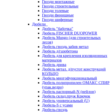
Гвозди монтажные
Гвозди строительные
Гвозди толевые
Гвозди финишные
Гвозди шиферные
Дюбели
Дюбель "бабочка"
Дюбель FISCHER DUOPOWER
Дюбель Mungo (для строительных
лесов)
Дюбель гвоздь забив метал
Дюбель д/газобетона
Дюбель для крепления изоляционных
материалов
Дюбель дрива
Дюбель метал. д/пустот конструкций
КОЛЬЦО
Дюбель многофункциональный
Дюбель полипропилен ОМАКС СПИР
(упак.ведро)
Дюбель распорный-N (нейлон)
Дюбель склад.пруж Крючок
Дюбель универсальный (U)
Дюбель-S с усами
Дюбель-гвоздь