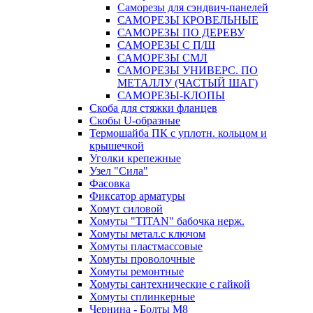
Саморезы для сэндвич-панелей
САМОРЕЗЫ КРОВЕЛЬНЫЕ
САМОРЕЗЫ ПО ДЕРЕВУ
САМОРЕЗЫ С П/Ш
САМОРЕЗЫ СМЛ
САМОРЕЗЫ УНИВЕРС. ПО
МЕТАЛЛУ (ЧАСТЫЙ ШАГ)
САМОРЕЗЫ-КЛОПЫ
Скоба для стяжки фланцев
Скобы U-образные
Термошайба ПК с уплотн. кольцом и
крышечкой
Уголки крепежные
Узел "Сила"
Фасовка
Фиксатор арматуры
Хомут силовой
Хомуты "TITAN" бабочка нерж.
Хомуты метал.с ключом
Хомуты пластмассовые
Хомуты проволочные
Хомуты ремонтные
Хомуты сантехнические с гайкой
Хомуты сплинкерные
Чернина - Болты М8