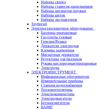
Наборы сверел
Наборы стамесок,напильников
Наборы шплинтов,пружин
Наборы щеток
Наборы экстракторов
Трубогиб
Электрогазосварочное оборудование
Баллоны пропановые
Газ,плиты газовые
Горелки/Резаки
Держатели электродов
Клеммы заземления
Магнитные держатели
Редукторы для баллонов
Рукава кислородные/пропановые
Электроды
ЭЛЕКТРОИНСТРУМЕНТ
Инфракрасные обогреватели
Измерительные приборы
Станция водоснабжения
Тепловентиляторы
Электроконвекторы
Электродвигатели
Бетоносмесители
ВАРЯГ