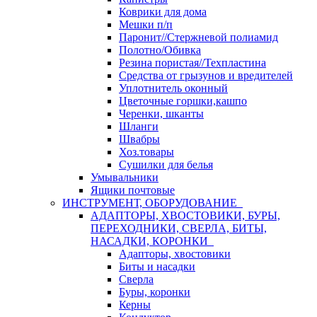
Коврики для дома
Мешки п/п
Паронит//Стержневой полиамид
Полотно/Обивка
Резина пористая//Техпластина
Средства от грызунов и вредителей
Уплотнитель оконный
Цветочные горшки,кашпо
Черенки, шканты
Шланги
Швабры
Хоз.товары
Сушилки для белья
Умывальники
Ящики почтовые
ИНСТРУМЕНТ, ОБОРУДОВАНИЕ
АДАПТОРЫ, ХВОСТОВИКИ, БУРЫ,
ПЕРЕХОДНИКИ, СВЕРЛА, БИТЫ,
НАСАДКИ, КОРОНКИ
Адапторы, хвостовики
Биты и насадки
Сверла
Буры, коронки
Керны