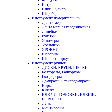
Кондуктор
Патроны
Пики, Зубило
Штробер
Инструмент измерительный
Дальномер
Лента мерная геодезическая
Линейки
Рулетки
Угломеры
Угольники
УРОВНИ
Шаблоны
Штангенциркуль
Инструмент ручной
ДИСКИ, КРУГИ, ЩЕТКИ
Болторезы, Гайкорубы
Гвоздодеры
Домкраты, Стеклодомкраты
Кирка
Киянка
КЛЮЧИ, ГОЛОВКИ, КЛЕЩИ,
ВОРОТКИ
Лупы
Монтировки