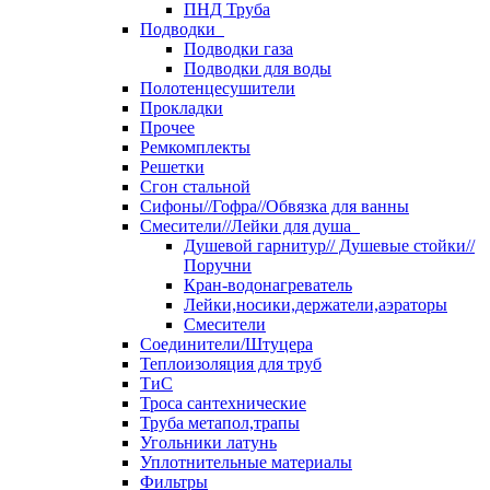
ПНД Труба
Подводки
Подводки газа
Подводки для воды
Полотенцесушители
Прокладки
Прочее
Ремкомплекты
Решетки
Сгон стальной
Сифоны//Гофра//Обвязка для ванны
Смесители//Лейки для душа
Душевой гарнитур// Душевые стойки//
Поручни
Кран-водонагреватель
Лейки,носики,держатели,аэраторы
Смесители
Соединители/Штуцера
Теплоизоляция для труб
ТиС
Троса сантехнические
Труба метапол,трапы
Угольники латунь
Уплотнительные материалы
Фильтры