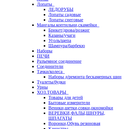
Лопаты
ЛЕДОРУБЫ
Лопаты садовые
Лопаты снеговые
Мангалы.коптильни,скамейки
Брикет/дрова/розжиг
Казаны/учаги
Уголь/щепа
Шампура/барбекю
Наборы
ПЕЧИ
Разъемное соединение
Соединители
Тачки/колеса
Наборы д/ремонта бескамерных шин
Туалеты/будки
Урны
ХОЗ.ТОВАРЫ
Товары для детей
Бытовые измерители
Веники,щетки,совки,окномойки
ВЕРЕВКИ,ФАЛЫ,ШНУРЫ,
ШПАГАТЫ
Воронки,Обувь резиновая
Канистры