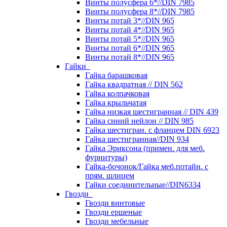
Винты полусфера 6*//DIN 7985
Винты полусфера 8*//DIN 7985
Винты потай 3*//DIN 965
Винты потай 4*//DIN 965
Винты потай 5*//DIN 965
Винты потай 6*//DIN 965
Винты потай 8*//DIN 965
Гайки
Гайка барашковая
Гайка квадратная // DIN 562
Гайка колпачковая
Гайка крыльчатая
Гайка низкая шестигранная // DIN 439
Гайка синий нейлон // DIN 985
Гайка шестигран. с фланцем DIN 6923
Гайка шестигранная//DIN 934
Гайка Эриксона (примен. для меб.
фурнитуры)
Гайка-бочонок/Гайка меб.потайн. с
прям. шлицем
Гайки соединительные//DIN6334
Гвозди
Гвозди винтовые
Гвозди ершеные
Гвозди мебельные