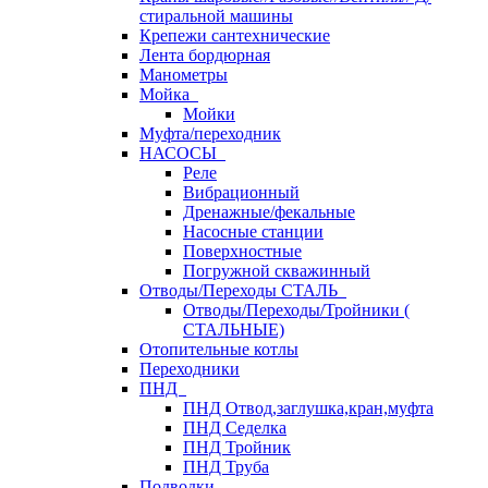
стиральной машины
Крепежи сантехнические
Лента бордюрная
Манометры
Мойка
Мойки
Муфта/переходник
НАСОСЫ
Реле
Вибрационный
Дренажные/фекальные
Насосные станции
Поверхностные
Погружной скважинный
Отводы/Переходы СТАЛЬ
Отводы/Переходы/Тройники (
СТАЛЬНЫЕ)
Отопительные котлы
Переходники
ПНД
ПНД Отвод,заглушка,кран,муфта
ПНД Седелка
ПНД Тройник
ПНД Труба
Подводки