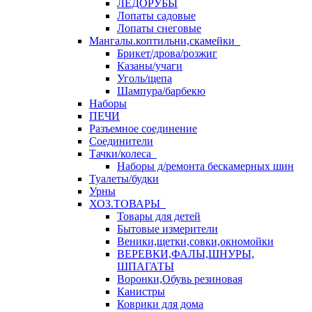
ЛЕДОРУБЫ
Лопаты садовые
Лопаты снеговые
Мангалы.коптильни,скамейки
Брикет/дрова/розжиг
Казаны/учаги
Уголь/щепа
Шампура/барбекю
Наборы
ПЕЧИ
Разъемное соединение
Соединители
Тачки/колеса
Наборы д/ремонта бескамерных шин
Туалеты/будки
Урны
ХОЗ.ТОВАРЫ
Товары для детей
Бытовые измерители
Веники,щетки,совки,окномойки
ВЕРЕВКИ,ФАЛЫ,ШНУРЫ,
ШПАГАТЫ
Воронки,Обувь резиновая
Канистры
Коврики для дома