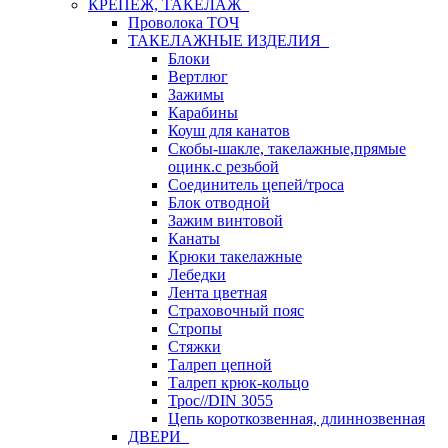
КРЕПЕЖ, ТАКЕЛАЖ
Проволока ТОЧ
ТАКЕЛАЖНЫЕ ИЗДЕЛИЯ
Блоки
Вертлюг
Зажимы
Карабины
Коуш для канатов
Скобы-шакле, такелажные,прямые
оцинк.с резьбой
Соединитель цепей/троса
Блок отводной
Зажим винтовой
Канаты
Крюки такелажные
Лебедки
Лента цветная
Страховочный пояс
Стропы
Стяжки
Талреп цепной
Талреп крюк-кольцо
Трос//DIN 3055
Цепь короткозвенная, длиннозвенная
ДВЕРИ