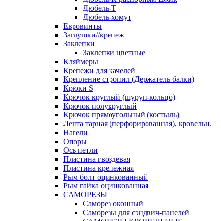
Дюбель-Т
Дюбель-хомут
Евровинты
Заглушки//крепеж
Заклепки
Заклепки цветные
Кляймеры
Крепежи для качелей
Крепление стропил (Держатель балки)
Крюки S
Крючок круглый (шуруп-кольцо)
Крючок полукруглый
Крючок прямоугольный (костыль)
Лента тарная (перфорированная), кровельн.
Нагели
Опоры
Ось петли
Пластина гвоздевая
Пластина крепежная
Рым болт оцинкованный
Рым гайка оцинкованная
САМОРЕЗЫ
Саморез оконный
Саморезы для сэндвич-панелей