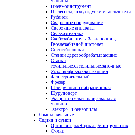
машины
Пневмоинструмент
Пылесосы,воздуходувки,измельчители
Рубанок
Сварочное оборудование
Сварочные аппараты
Сельхозтехника
Скобозабиватель, Заклепочник,
Гвоздезабивной пистолет
Снегоуборщики
Станки деревообрабатывающие
Станки
точильные,сверлильные,заточные
Углошлифовальная машина
Фен строительный
Фрезер
Шлифмашина вибрационная
Шуруповерт
Эксцентриковая шлифовальная
машина
Электро- и бензопилы
Лампы паяльные
Ящики и сумки
Органайзеры/Ящики д/инструментов
Сумки