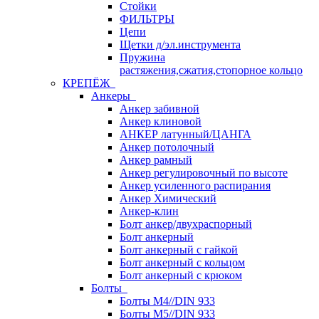
Стойки
ФИЛЬТРЫ
Цепи
Щетки д/эл.инструмента
Пружина
растяжения,сжатия,стопорное кольцо
КРЕПЁЖ
Анкеры
Анкер забивной
Анкер клиновой
АНКЕР латунный/ЦАНГА
Анкер потолочный
Анкер рамный
Анкер регулировочный по высоте
Анкер усиленного распирания
Анкер Химический
Анкер-клин
Болт анкер/двухраспорный
Болт анкерный
Болт анкерный с гайкой
Болт анкерный с кольцом
Болт анкерный с крюком
Болты
Болты М4//DIN 933
Болты М5//DIN 933