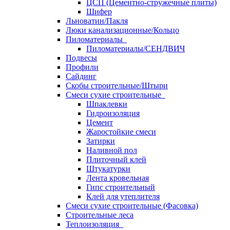
ЦСП (Цементно-стружечные плиты)
Шифер
Льноватин/Пакля
Люки канализационные/Кольцо
Пиломатериалы
Пиломатериалы/СЕНДВИЧ
Подвесы
Профили
Сайдинг
Скобы строительные/Штыри
Смеси сухие строительные
Шпаклевки
Гидроизоляция
Цемент
Жаростойкие смеси
Затирки
Наливной пол
Плиточный клей
Штукатурки
Лента кровельная
Гипс строительный
Клей для утеплителя
Смеси сухие строительные (Фасовка)
Строительные леса
Теплоизоляция