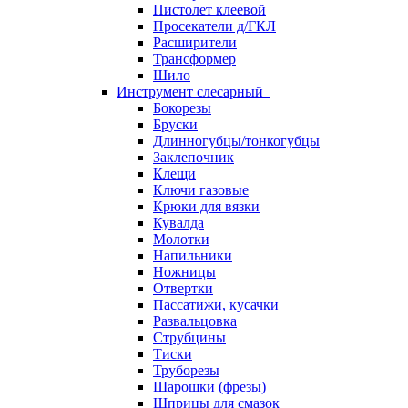
Пистолет клеевой
Просекатели д/ГКЛ
Расширители
Трансформер
Шило
Инструмент слесарный
Бокорезы
Бруски
Длинногубцы/тонкогубцы
Заклепочник
Клещи
Ключи газовые
Крюки для вязки
Кувалда
Молотки
Напильники
Ножницы
Отвертки
Пассатижи, кусачки
Развальцовка
Струбцины
Тиски
Труборезы
Шарошки (фрезы)
Шприцы для смазок