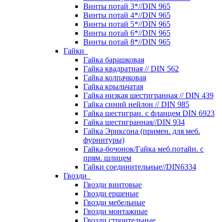
Винты потай 3*//DIN 965
Винты потай 4*//DIN 965
Винты потай 5*//DIN 965
Винты потай 6*//DIN 965
Винты потай 8*//DIN 965
Гайки
Гайка барашковая
Гайка квадратная // DIN 562
Гайка колпачковая
Гайка крыльчатая
Гайка низкая шестигранная // DIN 439
Гайка синий нейлон // DIN 985
Гайка шестигран. с фланцем DIN 6923
Гайка шестигранная//DIN 934
Гайка Эриксона (примен. для меб.
фурнитуры)
Гайка-бочонок/Гайка меб.потайн. с
прям. шлицем
Гайки соединительные//DIN6334
Гвозди
Гвозди винтовые
Гвозди ершеные
Гвозди мебельные
Гвозди монтажные
Гвозди строительные