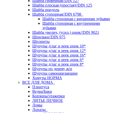
Шайба гроверная//DIN 127
Шайба плоская (простая)//DIN 125
Шайба рондоль
Шайба стопорная//DIN 6798
Шайба стопорная с внешними зубьями
Шайба стопорная с внутренними
зубьями
Шайба увелич, (усил.) цинк//DIN 9021
Шпильки//DIN 975
Шплинты
Шурупы д/лаг и реек цинк 10*
Шурупы д/лаг и реек цинк 12*
Шурупы д/лаг и реек цинк 16*
Шурупы д/лаг и реек цинк 6*
Шурупы д/лаг и реек цинк 8*
Шурупы по дереву ж/п
Шурупы самонарезающие
Хомуты НОРМА
ВСЕ ДЛЯ ДОМА
Плинтуса
Ведра/Баки
Корзины/этажерки
ЛИТЬЕ ПЕЧНОЕ
Ломы
Лопаты