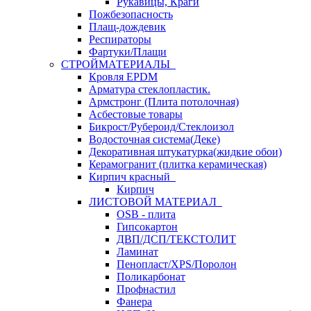
Рукавицы, Краги
Пожбезопасность
Плащ-дождевик
Респираторы
Фартуки/Плащи
СТРОЙМАТЕРИАЛЫ
Кровля ЕРDM
Арматура стеклопластик.
Армстронг (Плита потолочная)
Асбестовые товары
Бикрост/Рубероид/Стеклоизол
Водосточная система(Деке)
Декоративная штукатурка(жидкие обои)
Керамогранит (плитка керамическая)
Кирпич красный
Кирпич
ЛИСТОВОЙ МАТЕРИАЛ
OSB - плита
Гипсокартон
ДВП/ДСП/ТЕКСТОЛИТ
Ламинат
Пенопласт/XPS/Поролон
Поликарбонат
Профнастил
Фанера