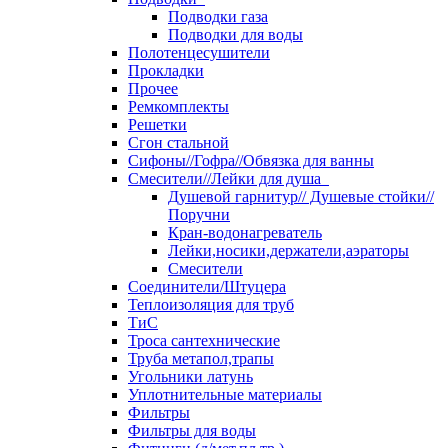
Подводки газа
Подводки для воды
Полотенцесушители
Прокладки
Прочее
Ремкомплекты
Решетки
Сгон стальной
Сифоны//Гофра//Обвязка для ванны
Смесители//Лейки для душа
Душевой гарнитур// Душевые стойки//
Поручни
Кран-водонагреватель
Лейки,носики,держатели,аэраторы
Смесители
Соединители/Штуцера
Теплоизоляция для труб
ТиС
Троса сантехнические
Труба метапол,трапы
Угольники латунь
Уплотнительные материалы
Фильтры
Фильтры для воды