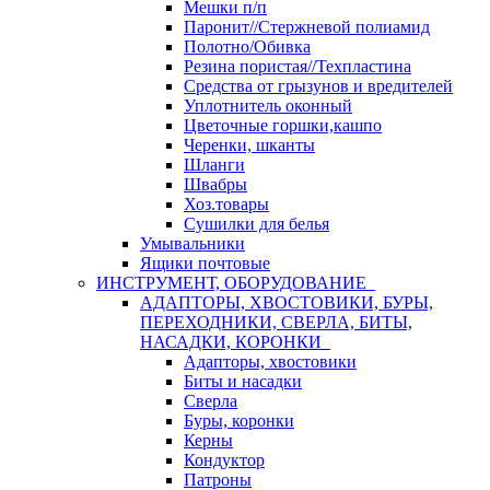
Мешки п/п
Паронит//Стержневой полиамид
Полотно/Обивка
Резина пористая//Техпластина
Средства от грызунов и вредителей
Уплотнитель оконный
Цветочные горшки,кашпо
Черенки, шканты
Шланги
Швабры
Хоз.товары
Сушилки для белья
Умывальники
Ящики почтовые
ИНСТРУМЕНТ, ОБОРУДОВАНИЕ
АДАПТОРЫ, ХВОСТОВИКИ, БУРЫ,
ПЕРЕХОДНИКИ, СВЕРЛА, БИТЫ,
НАСАДКИ, КОРОНКИ
Адапторы, хвостовики
Биты и насадки
Сверла
Буры, коронки
Керны
Кондуктор
Патроны