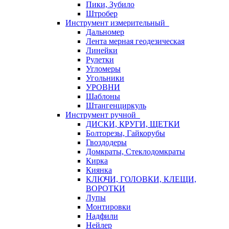
Пики, Зубило
Штробер
Инструмент измерительный
Дальномер
Лента мерная геодезическая
Линейки
Рулетки
Угломеры
Угольники
УРОВНИ
Шаблоны
Штангенциркуль
Инструмент ручной
ДИСКИ, КРУГИ, ЩЕТКИ
Болторезы, Гайкорубы
Гвоздодеры
Домкраты, Стеклодомкраты
Кирка
Киянка
КЛЮЧИ, ГОЛОВКИ, КЛЕЩИ,
ВОРОТКИ
Лупы
Монтировки
Надфили
Нейлер