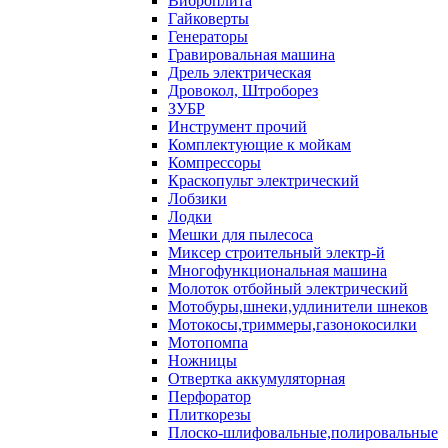
Виброплита
Гайковерты
Генераторы
Гравировальная машина
Дрель электрическая
Дровокол, Штроборез
ЗУБР
Инструмент прочий
Комплектующие к мойкам
Компрессоры
Краскопульт электрический
Лобзики
Лодки
Мешки для пылесоса
Миксер строительный электр-й
Многофункциональная машина
Молоток отбойный электрический
Мотобуры,шнеки,удлинители шнеков
Мотокосы,триммеры,газонокосилки
Мотопомпа
Ножницы
Отвертка аккумуляторная
Перфоратор
Плиткорезы
Плоско-шлифовальные,полировальные