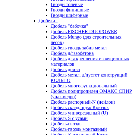
Гвозди толевые
Гвозди финишные
Гвозди шиферные
Дюбели
Дюбель "бабочка"
Дюбель FISCHER DUOPOWER
Дюбель Mungo (для строительных
лесов)
Дюбель гвоздь забив метал
Дюбель д/газобетона
Дюбель для крепления изоляционных
материалов
Дюбель дрива
Дюбель метал. д/пустот конструкций
КОЛЬЦО
Дюбель многофункциональный
Дюбель полипропилен ОМАКС СПИР
(упак.ведро)
Дюбель распорный-N (нейлон)
Дюбель склад.пруж Крючок
Дюбель универсальный (U)
Дюбель-S с усами
Дюбель-гвоздь
Дюбель-гвоздь монтажный
Дюбель-К распорный Ежик