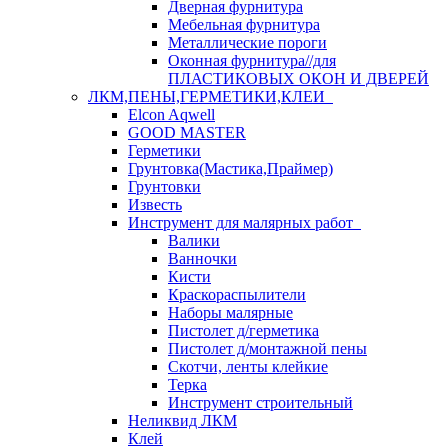
Дверная фурнитура
Мебельная фурнитура
Металлические пороги
Оконная фурнитура//для
ПЛАСТИКОВЫХ ОКОН И ДВЕРЕЙ
ЛКМ,ПЕНЫ,ГЕРМЕТИКИ,КЛЕИ
Elcon Aqwell
GOOD MASTER
Герметики
Грунтовка(Мастика,Праймер)
Грунтовки
Известь
Инструмент для малярных работ
Валики
Ванночки
Кисти
Краскораспылители
Наборы малярные
Пистолет д/герметика
Пистолет д/монтажной пены
Скотчи, ленты клейкие
Терка
Инструмент строительный
Неликвид ЛКМ
Клей