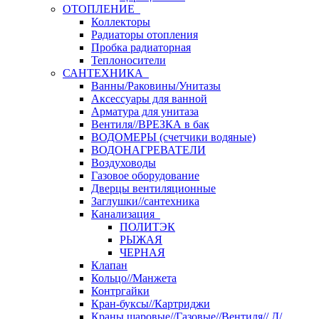
ОТОПЛЕНИЕ
Коллекторы
Радиаторы отопления
Пробка радиаторная
Теплоносители
САНТЕХНИКА
Ванны/Раковины/Унитазы
Аксессуары для ванной
Арматура для унитаза
Вентиля//ВРЕЗКА в бак
ВОДОМЕРЫ (счетчики водяные)
ВОДОНАГРЕВАТЕЛИ
Воздуховоды
Газовое оборудование
Дверцы вентиляционные
Заглушки//сантехника
Канализация
ПОЛИТЭК
РЫЖАЯ
ЧЕРНАЯ
Клапан
Кольцо//Манжета
Контргайки
Кран-буксы//Картриджи
Краны шаровые//Газовые//Вентиля// Д/