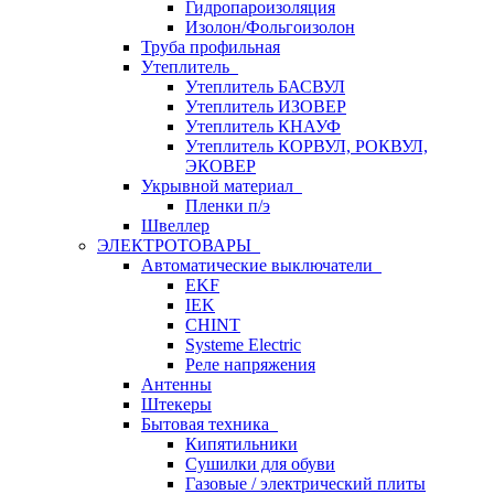
Гидропароизоляция
Изолон/Фольгоизолон
Труба профильная
Утеплитель
Утеплитель БАСВУЛ
Утеплитель ИЗОВЕР
Утеплитель КНАУФ
Утеплитель КОРВУЛ, РОКВУЛ,
ЭКОВЕР
Укрывной материал
Пленки п/э
Швеллер
ЭЛЕКТРОТОВАРЫ
Автоматические выключатели
EKF
IEK
CHINT
Systeme Electric
Реле напряжения
Антенны
Штекеры
Бытовая техника
Кипятильники
Сушилки для обуви
Газовые / электрический плиты