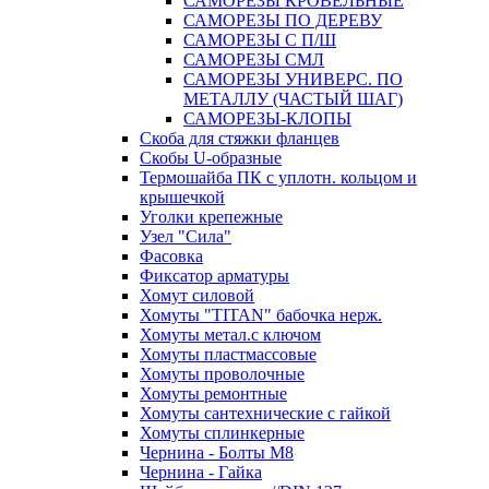
САМОРЕЗЫ КРОВЕЛЬНЫЕ
САМОРЕЗЫ ПО ДЕРЕВУ
САМОРЕЗЫ С П/Ш
САМОРЕЗЫ СМЛ
САМОРЕЗЫ УНИВЕРС. ПО
МЕТАЛЛУ (ЧАСТЫЙ ШАГ)
САМОРЕЗЫ-КЛОПЫ
Скоба для стяжки фланцев
Скобы U-образные
Термошайба ПК с уплотн. кольцом и
крышечкой
Уголки крепежные
Узел "Сила"
Фасовка
Фиксатор арматуры
Хомут силовой
Хомуты "TITAN" бабочка нерж.
Хомуты метал.с ключом
Хомуты пластмассовые
Хомуты проволочные
Хомуты ремонтные
Хомуты сантехнические с гайкой
Хомуты сплинкерные
Чернина - Болты М8
Чернина - Гайка