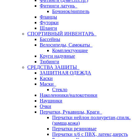
Фитинги (д/мет.пл.тр.)
Фитинги латунь
Бочонок/ниппель
Фланцы
Футорки
Шланги
СПОРТИВНЫЙ ИНВЕНТАРЬ
Бассейны
Велосипеды, Самокаты
Комплектующие
Круги надувные
Тюбинги
СРЕДСТВА ЗАЩИТЫ
ЗАЩИТНАЯ ОДЕЖДА
Каски
Маски
Стекло
Наколенники/налокотники
Наушники
Очки
Перчатки, Рукавицы, Краги
Перчатки нейлон полиуретан,спилк.
(замша,кожа)
Перчатки резиновые
Перчатки х/б с ПВХ, латекс,шерсть