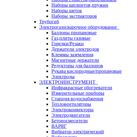
Наборы шплинтов,пружин
Наборы щеток
Наборы экстракторов
Трубогиб
Электрогазосварочное оборудование
Баллоны пропановые
Газ,плиты газовые
Горелки/Резаки
Держатели электродов
Клеммы заземления
Магнитные держатели
Редукторы для баллонов
Рукава кислородные/пропановые
Электроды
ЭЛЕКТРОИНСТРУМЕНТ
Инфракрасные обогреватели
Измерительные приборы
Станция водоснабжения
Тепловентиляторы
Электроконвекторы
Электродвигатели
Бетоносмесители
ВАРЯГ
Вибратор электрический