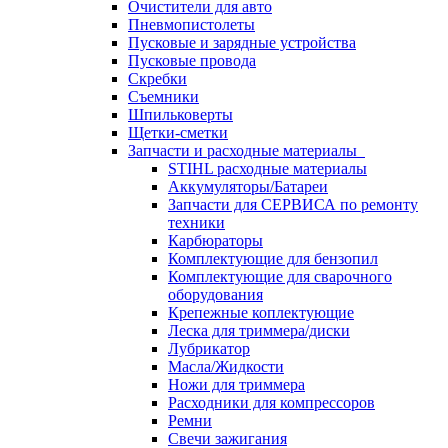
Очистители для авто
Пневмопистолеты
Пусковые и зарядные устройства
Пусковые провода
Скребки
Съемники
Шпильковерты
Щетки-сметки
Запчасти и расходные материалы
STIHL расходные материалы
Аккумуляторы/Батареи
Запчасти для СЕРВИСА по ремонту
техники
Карбюраторы
Комплектующие для бензопил
Комплектующие для сварочного
оборудования
Крепежные коплектующие
Леска для триммера/диски
Лубрикатор
Масла/Жидкости
Ножи для триммера
Расходники для компрессоров
Ремни
Свечи зажигания