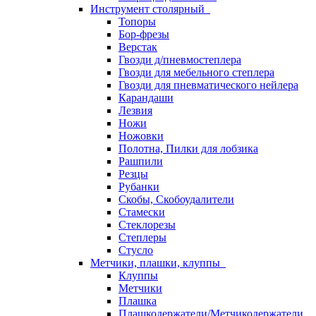
Инструмент столярный
Топоры
Бор-фрезы
Верстак
Гвозди д/пневмостеплера
Гвозди для мебельного степлера
Гвозди для пневматического нейлера
Карандаши
Лезвия
Ножи
Ножовки
Полотна, Пилки для лобзика
Рашпили
Резцы
Рубанки
Скобы, Скобоудалители
Стамески
Стеклорезы
Степлеры
Стусло
Метчики, плашки, клуппы
Клуппы
Метчики
Плашка
Плашкодержатели/Метчикодержатели