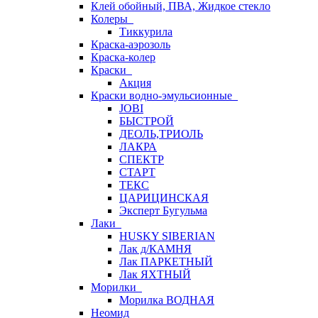
Клей обойный, ПВА, Жидкое стекло
Колеры
Тиккурила
Краска-аэрозоль
Краска-колер
Краски
Акция
Краски водно-эмульсионные
JOBI
БЫСТРОЙ
ДЕОЛЬ,ТРИОЛЬ
ЛАКРА
СПЕКТР
СТАРТ
ТЕКС
ЦАРИЦИНСКАЯ
Эксперт Бугульма
Лаки
HUSKY SIBERIAN
Лак д/КАМНЯ
Лак ПАРКЕТНЫЙ
Лак ЯХТНЫЙ
Морилки
Морилка ВОДНАЯ
Неомид