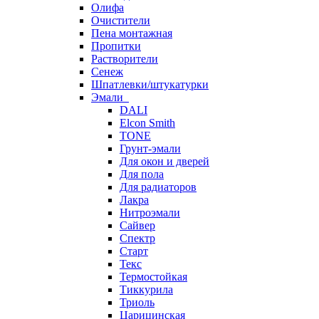
Олифа
Очистители
Пена монтажная
Пропитки
Растворители
Сенеж
Шпатлевки/штукатурки
Эмали
DALI
Elcon Smith
TONE
Грунт-эмали
Для окон и дверей
Для пола
Для радиаторов
Лакра
Нитроэмали
Сайвер
Спектр
Старт
Текс
Термостойкая
Тиккурила
Триоль
Царицинская