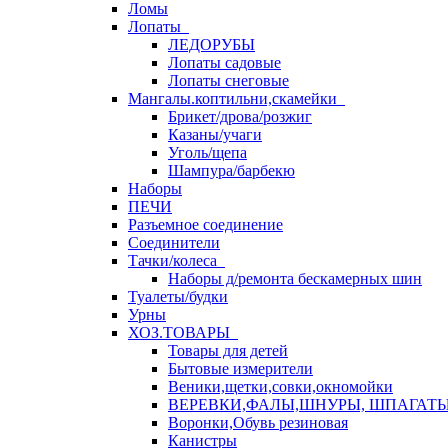
Ломы
Лопаты
ЛЕДОРУБЫ
Лопаты садовые
Лопаты снеговые
Мангалы.коптильни,скамейки
Брикет/дрова/розжиг
Казаны/учаги
Уголь/щепа
Шампура/барбекю
Наборы
ПЕЧИ
Разъемное соединение
Соединители
Тачки/колеса
Наборы д/ремонта бескамерных шин
Туалеты/будки
Урны
ХОЗ.ТОВАРЫ
Товары для детей
Бытовые измерители
Веники,щетки,совки,окномойки
ВЕРЕВКИ,ФАЛЫ,ШНУРЫ, ШПАГАТ
Воронки,Обувь резиновая
Канистры