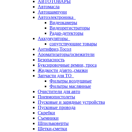
АВТОТОВАРЫ
Автомасла
Автошампуни
Автоэлектроника
Видеокамеры
Видеорегистраторы
Радар-детекторы
Аккумуляторы
сопутствующие товары
Антифриз,Тосол
Ароматизаторы/освежители
Безопасность
Буксировочные ремни, троса
Жидкости д/авто.,смазки
Запчасти для ТО
Фильтры воздушные
Фильтры маслянные
Очистители для авто
Пневмопистолеты
Пусковые и зарядные устройства
Пусковые провода
Скребки
Съемники
Шпильковерты
Щетки-сметки