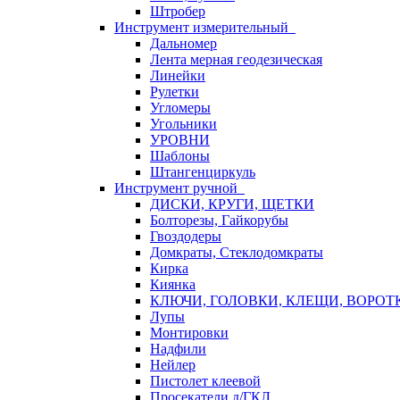
Штробер
Инструмент измерительный
Дальномер
Лента мерная геодезическая
Линейки
Рулетки
Угломеры
Угольники
УРОВНИ
Шаблоны
Штангенциркуль
Инструмент ручной
ДИСКИ, КРУГИ, ЩЕТКИ
Болторезы, Гайкорубы
Гвоздодеры
Домкраты, Стеклодомкраты
Кирка
Киянка
КЛЮЧИ, ГОЛОВКИ, КЛЕЩИ, ВОРОТ
Лупы
Монтировки
Надфили
Нейлер
Пистолет клеевой
Просекатели д/ГКЛ