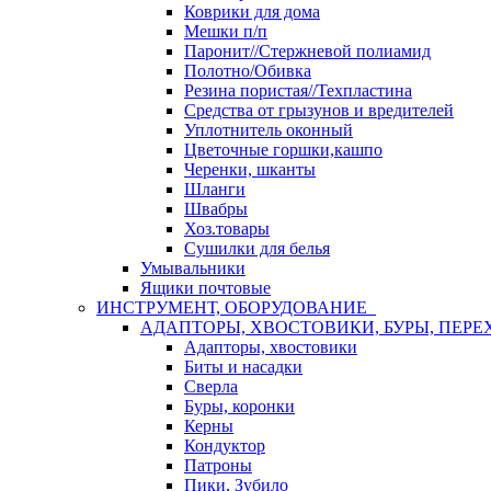
Коврики для дома
Мешки п/п
Паронит//Стержневой полиамид
Полотно/Обивка
Резина пористая//Техпластина
Средства от грызунов и вредителей
Уплотнитель оконный
Цветочные горшки,кашпо
Черенки, шканты
Шланги
Швабры
Хоз.товары
Сушилки для белья
Умывальники
Ящики почтовые
ИНСТРУМЕНТ, ОБОРУДОВАНИЕ
АДАПТОРЫ, ХВОСТОВИКИ, БУРЫ, ПЕРЕ
Адапторы, хвостовики
Биты и насадки
Сверла
Буры, коронки
Керны
Кондуктор
Патроны
Пики, Зубило