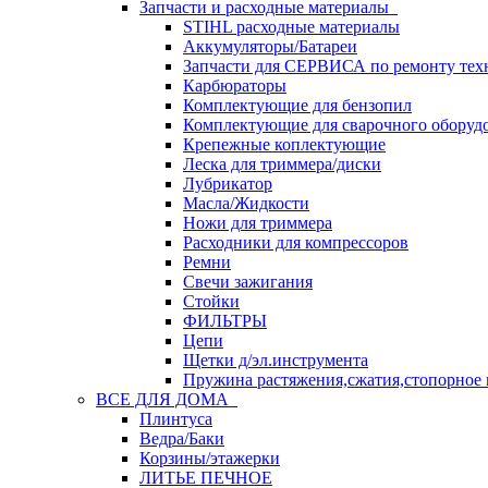
Запчасти и расходные материалы
STIHL расходные материалы
Аккумуляторы/Батареи
Запчасти для СЕРВИСА по ремонту тех
Карбюраторы
Комплектующие для бензопил
Комплектующие для сварочного оборуд
Крепежные коплектующие
Леска для триммера/диски
Лубрикатор
Масла/Жидкости
Ножи для триммера
Расходники для компрессоров
Ремни
Свечи зажигания
Стойки
ФИЛЬТРЫ
Цепи
Щетки д/эл.инструмента
Пружина растяжения,сжатия,стопорное 
ВСЕ ДЛЯ ДОМА
Плинтуса
Ведра/Баки
Корзины/этажерки
ЛИТЬЕ ПЕЧНОЕ