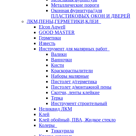
Металлические пороги
Оконная фурнитура//для
ПЛАСТИКОВЫХ ОКОН И ДВЕРЕЙ
ЛКМ,ПЕНЫ,ГЕРМЕТИКИ,КЛЕИ
Elcon Aqwell
GOOD MASTER
Герметики
Известь
Инструмент для малярных работ
Валики
Ванночки
Кисти
Краскораспылители
Наборы малярные
Пистолет д/герметика
Пистолет д/монтажной пены
Скотчи, ленты клейкие
Терка
Инструмент строительный
Неликвид ЛКМ
Клей
Клей обойный, ПВА, Жидкое стекло
Колеры
Тиккурила