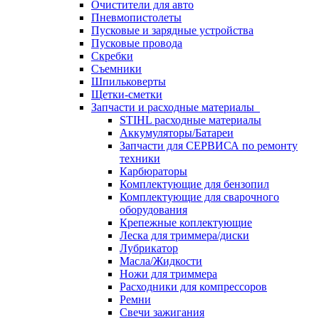
Очистители для авто
Пневмопистолеты
Пусковые и зарядные устройства
Пусковые провода
Скребки
Съемники
Шпильковерты
Щетки-сметки
Запчасти и расходные материалы
STIHL расходные материалы
Аккумуляторы/Батареи
Запчасти для СЕРВИСА по ремонту
техники
Карбюраторы
Комплектующие для бензопил
Комплектующие для сварочного
оборудования
Крепежные коплектующие
Леска для триммера/диски
Лубрикатор
Масла/Жидкости
Ножи для триммера
Расходники для компрессоров
Ремни
Свечи зажигания