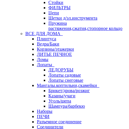
Стойки
ФИЛЬТРЫ
Цепи
Щетки д/эл.инструмента
Пружина
растяжения,сжатия,стопорное кольцо
ВСЕ ДЛЯ ДОМА
Плинтуса
Ведра/Баки
Корзины/этажерки
ЛИТЬЕ ПЕЧНОЕ
Ломы
Лопаты
ЛЕДОРУБЫ
Лопаты садовые
Лопаты снеговые
Мангалы.коптильни,скамейки
Брикет/дрова/розжиг
Казаны/учаги
Уголь/щепа
Шампура/барбекю
Наборы
ПЕЧИ
Разъемное соединение
Соединители