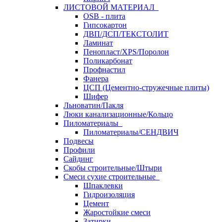
ЛИСТОВОЙ МАТЕРИАЛ
OSB - плита
Гипсокартон
ДВП/ДСП/ТЕКСТОЛИТ
Ламинат
Пенопласт/XPS/Поролон
Поликарбонат
Профнастил
Фанера
ЦСП (Цементно-стружечные плиты)
Шифер
Льноватин/Пакля
Люки канализационные/Кольцо
Пиломатериалы
Пиломатериалы/СЕНДВИЧ
Подвесы
Профили
Сайдинг
Скобы строительные/Штыри
Смеси сухие строительные
Шпаклевки
Гидроизоляция
Цемент
Жаростойкие смеси
Затирки