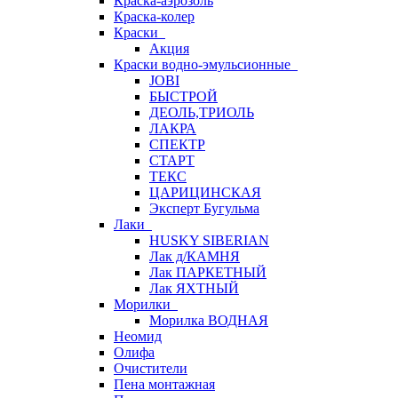
Краска-аэрозоль
Краска-колер
Краски
Акция
Краски водно-эмульсионные
JOBI
БЫСТРОЙ
ДЕОЛЬ,ТРИОЛЬ
ЛАКРА
СПЕКТР
СТАРТ
ТЕКС
ЦАРИЦИНСКАЯ
Эксперт Бугульма
Лаки
HUSKY SIBERIAN
Лак д/КАМНЯ
Лак ПАРКЕТНЫЙ
Лак ЯХТНЫЙ
Морилки
Морилка ВОДНАЯ
Неомид
Олифа
Очистители
Пена монтажная