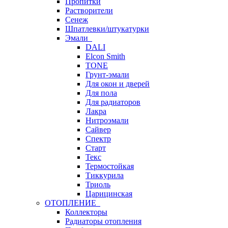
Пропитки
Растворители
Сенеж
Шпатлевки/штукатурки
Эмали
DALI
Elcon Smith
TONE
Грунт-эмали
Для окон и дверей
Для пола
Для радиаторов
Лакра
Нитроэмали
Сайвер
Спектр
Старт
Текс
Термостойкая
Тиккурила
Триоль
Царицинская
ОТОПЛЕНИЕ
Коллекторы
Радиаторы отопления