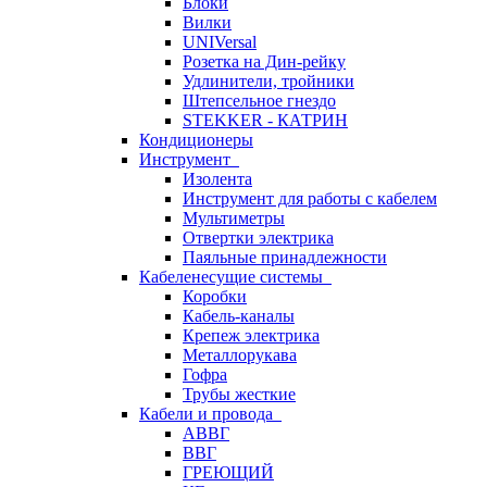
Блоки
Вилки
UNIVersal
Розетка на Дин-рейку
Удлинители, тройники
Штепсельное гнездо
STEKKER - КАТРИН
Кондиционеры
Инструмент
Изолента
Инструмент для работы с кабелем
Мультиметры
Отвертки электрика
Паяльные принадлежности
Кабеленесущие системы
Коробки
Кабель-каналы
Крепеж электрика
Металлорукава
Гофра
Трубы жесткие
Кабели и провода
АВВГ
ВВГ
ГРЕЮЩИЙ