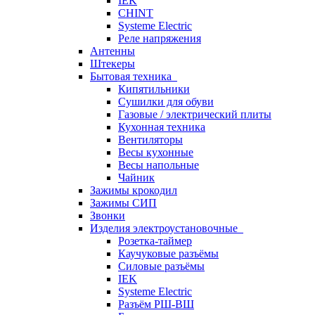
IEK
CHINT
Systeme Electric
Реле напряжения
Антенны
Штекеры
Бытовая техника
Кипятильники
Сушилки для обуви
Газовые / электрический плиты
Кухонная техника
Вентиляторы
Весы кухонные
Весы напольные
Чайник
Зажимы крокодил
Зажимы СИП
Звонки
Изделия электроустановочные
Розетка-таймер
Каучуковые разъёмы
Силовые разъёмы
IEK
Systeme Electric
Разъём РШ-ВШ