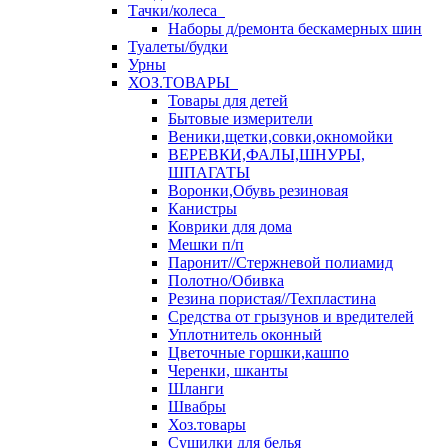
Тачки/колеса
Наборы д/ремонта бескамерных шин
Туалеты/будки
Урны
ХОЗ.ТОВАРЫ
Товары для детей
Бытовые измерители
Веники,щетки,совки,окномойки
ВЕРЕВКИ,ФАЛЫ,ШНУРЫ,
ШПАГАТЫ
Воронки,Обувь резиновая
Канистры
Коврики для дома
Мешки п/п
Паронит//Стержневой полиамид
Полотно/Обивка
Резина пористая//Техпластина
Средства от грызунов и вредителей
Уплотнитель оконный
Цветочные горшки,кашпо
Черенки, шканты
Шланги
Швабры
Хоз.товары
Сушилки для белья