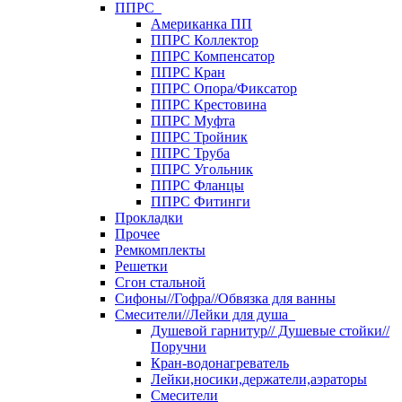
ППРС
Американка ПП
ППРС Коллектор
ППРС Компенсатор
ППРС Кран
ППРС Опора/Фиксатор
ППРС Крестовина
ППРС Муфта
ППРС Тройник
ППРС Труба
ППРС Угольник
ППРС Фланцы
ППРС Фитинги
Прокладки
Прочее
Ремкомплекты
Решетки
Сгон стальной
Сифоны//Гофра//Обвязка для ванны
Смесители//Лейки для душа
Душевой гарнитур// Душевые стойки//
Поручни
Кран-водонагреватель
Лейки,носики,держатели,аэраторы
Смесители