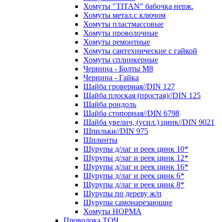
Хомуты "TITAN" бабочка нерж.
Хомуты метал.с ключом
Хомуты пластмассовые
Хомуты проволочные
Хомуты ремонтные
Хомуты сантехнические с гайкой
Хомуты сплинкерные
Чернина - Болты М8
Чернина - Гайка
Шайба гроверная//DIN 127
Шайба плоская (простая)//DIN 125
Шайба рондоль
Шайба стопорная//DIN 6798
Шайба увелич, (усил.) цинк//DIN 9021
Шпильки//DIN 975
Шплинты
Шурупы д/лаг и реек цинк 10*
Шурупы д/лаг и реек цинк 12*
Шурупы д/лаг и реек цинк 16*
Шурупы д/лаг и реек цинк 6*
Шурупы д/лаг и реек цинк 8*
Шурупы по дереву ж/п
Шурупы самонарезающие
Хомуты НОРМА
Проволока ТОЧ