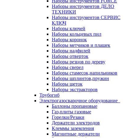
Наборы инструментов FORCE
Наборы инструментов ДЕЛО
ТЕХНИКИ
Наборы инструментов СЕРВИС
КЛЮЧ
Наборы ключей
Наборы кольцевых пил
Наборы коронок
Наборы метчиков и плашек
Наборы надфилей
Наборы отверток
Наборы резцов по дереву
Наборы сверел
Наборы стамесок,напильников
Наборы шплинтов,пружин
Наборы щеток
Наборы экстракторов
Трубогиб
Электрогазосварочное оборудование
Баллоны пропановые
Газ,плиты газовые
Горелки/Резаки
Держатели электродов
Клеммы заземления
Магнитные держатели