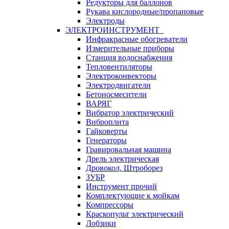
Редукторы для баллонов
Рукава кислородные/пропановые
Электроды
ЭЛЕКТРОИНСТРУМЕНТ
Инфракрасные обогреватели
Измерительные приборы
Станция водоснабжения
Тепловентиляторы
Электроконвекторы
Электродвигатели
Бетоносмесители
ВАРЯГ
Вибратор электрический
Виброплита
Гайковерты
Генераторы
Гравировальная машина
Дрель электрическая
Дровокол, Штроборез
ЗУБР
Инструмент прочий
Комплектующие к мойкам
Компрессоры
Краскопульт электрический
Лобзики