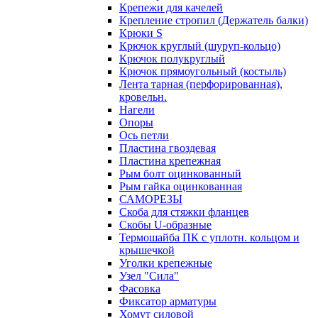
Крепежи для качелей
Крепление стропил (Держатель балки)
Крюки S
Крючок круглый (шуруп-кольцо)
Крючок полукруглый
Крючок прямоугольный (костыль)
Лента тарная (перфорированная),
кровельн.
Нагели
Опоры
Ось петли
Пластина гвоздевая
Пластина крепежная
Рым болт оцинкованный
Рым гайка оцинкованная
САМОРЕЗЫ
Скоба для стяжки фланцев
Скобы U-образные
Термошайба ПК с уплотн. кольцом и
крышечкой
Уголки крепежные
Узел "Сила"
Фасовка
Фиксатор арматуры
Хомут силовой