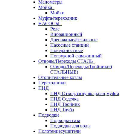
Манометры
Мойка
Мойки
Муфта/переходник
НАСОСЫ
Реле
Вибрационный
Дренажные/фекальные
Насосные станции
Поверхностные
Погружной скважинный
Отводы/Переходы СТАЛЬ
Отводы/Переходы/Тройники (
СТАЛЬНЫЕ)
Отопительные котлы
Переходники
ПНД
ПНД Отвод,заглушка,кран,муфта
ПНД Седелка
ПНД Тройник
ПНД Труба
Подводки
Подводки газа
Подводки для воды
Полотенцесушители