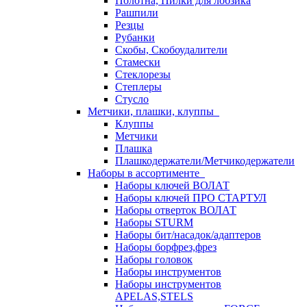
Полотна, Пилки для лобзика
Рашпили
Резцы
Рубанки
Скобы, Скобоудалители
Стамески
Стеклорезы
Степлеры
Стусло
Метчики, плашки, клуппы
Клуппы
Метчики
Плашка
Плашкодержатели/Метчикодержатели
Наборы в ассортименте
Наборы ключей ВОЛАТ
Наборы ключей ПРО СТАРТУЛ
Наборы отверток ВОЛАТ
Наборы STURM
Наборы бит/насадок/адаптеров
Наборы борфрез,фрез
Наборы головок
Наборы инструментов
Наборы инструментов
APELAS,STELS