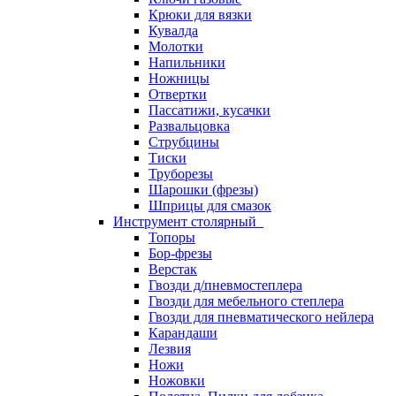
Крюки для вязки
Кувалда
Молотки
Напильники
Ножницы
Отвертки
Пассатижи, кусачки
Развальцовка
Струбцины
Тиски
Труборезы
Шарошки (фрезы)
Шприцы для смазок
Инструмент столярный
Топоры
Бор-фрезы
Верстак
Гвозди д/пневмостеплера
Гвозди для мебельного степлера
Гвозди для пневматического нейлера
Карандаши
Лезвия
Ножи
Ножовки