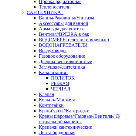
Пробка радиаторная
Теплоносители
САНТЕХНИКА
Ванны/Раковины/Унитазы
Аксессуары для ванной
Арматура для унитаза
Вентиля//ВРЕЗКА в бак
ВОДОМЕРЫ (счетчики водяные)
ВОДОНАГРЕВАТЕЛИ
Воздуховоды
Газовое оборудование
Дверцы вентиляционные
Заглушки//сантехника
Канализация
ПОЛИТЭК
РЫЖАЯ
ЧЕРНАЯ
Клапан
Кольцо//Манжета
Контргайки
Кран-буксы//Картриджи
Краны шаровые//Газовые//Вентиля// Д/
стиральной машины
Крепежи сантехнические
Лента бордюрная