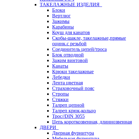
ТАКЕЛАЖНЫЕ ИЗДЕЛИЯ
Блоки
Вертлюг
Зажимы
Карабины
Коуш для канатов
Скобы-шакле, такелажные,прямые
оцинк.с резьбой
Соединитель цепей/троса
Блок отводной
Зажим винтовой
Канаты
Крюки такелажные
Лебедки
Лента цветная
Страховочный пояс
Стропы
Стяжки
Талреп цепной
Талреп крюк-кольцо
Трос//DIN 3055
Цепь короткозвенная, длиннозвенная
ДВЕРИ
Дверная фурнитура
Мебельная фурнитура