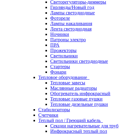
Светорегуляторы-диммеры
Гирлянды/Новый год
Лампы светодиодные
Фотореле
Лампы накаливания
Лента светодиодная
Ночники
Патроны электро
ПРА
Прожекторы
Светильники
Светильники светодиодные
Стартеры
Фонари
Тепловое оборудование
Тепловые завесы
Маслянные радиаторы
Обогреватель инфрокрасный
Тепловые газовые пушки
Тепловые дизельные пушки
Стабилизаторы
Счетчики
Теплый пол / Греющий кабель
Секции нагревательные для труб
Инфрокрасный теплый пол