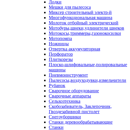
Лодки
Мешки для пылесоса
Миксер строительный электр-й
Многофункциональная машина
Молоток отбойный электрический
Мотобуры,шнеки,удлинители шнеков
Мотокосы,триммеры,газонокосилки
Мотопомпа
Ножницы
Отвертка аккумуляторная
Перфоратор
Плиткорезы
Плоско-шлифовальные,полировальные
машины
Пневмоинструмент
Пылесосы,воздуходувки,измельчители
Рубанок
Сварочное оборудование
Сварочные аппараты
Сельхозтехника
Скобозабиватель, Заклепочник,
Гвоздезабивной пистолет
Снегоуборщики
Станки деревообрабатывающие
Станки