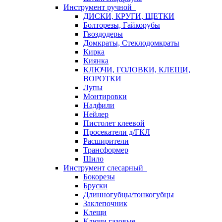
Инструмент ручной
ДИСКИ, КРУГИ, ЩЕТКИ
Болторезы, Гайкорубы
Гвоздодеры
Домкраты, Стеклодомкраты
Кирка
Киянка
КЛЮЧИ, ГОЛОВКИ, КЛЕЩИ,
ВОРОТКИ
Лупы
Монтировки
Надфили
Нейлер
Пистолет клеевой
Просекатели д/ГКЛ
Расширители
Трансформер
Шило
Инструмент слесарный
Бокорезы
Бруски
Длинногубцы/тонкогубцы
Заклепочник
Клещи
Ключи газовые