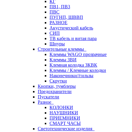
КГ
ПВ1, ПВ3
ПВС
ПУГНП, ШВВП
РАЗНОЕ
Акустический кабель
СИП
ТВ кабель и витая пара
Шнуры
Строительные клеммы
Клеммы WAGO прозрачные
Клеммы ЗВИ
Клемная колодка ЗКВК
Клеммы / Клемные колодки
Наконечники//гильзы
Скрутки
Кнопки, тумблеры
Предохранители
Пускатели
Разное
КОЛОНКИ
НАУШНИКИ
ПРИЕМНИКИ
СМАРТ ЧАСЫ
Светотехнические изделия