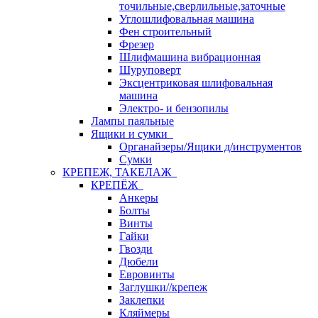
точильные,сверлильные,заточные
Углошлифовальная машина
Фен строительный
Фрезер
Шлифмашина вибрационная
Шуруповерт
Эксцентриковая шлифовальная
машина
Электро- и бензопилы
Лампы паяльные
Ящики и сумки
Органайзеры/Ящики д/инструментов
Сумки
КРЕПЕЖ, ТАКЕЛАЖ
КРЕПЁЖ
Анкеры
Болты
Винты
Гайки
Гвозди
Дюбели
Евровинты
Заглушки//крепеж
Заклепки
Кляймеры