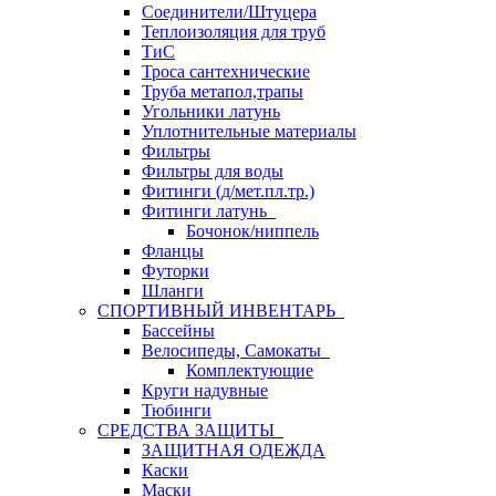
Соединители/Штуцера
Теплоизоляция для труб
ТиС
Троса сантехнические
Труба метапол,трапы
Угольники латунь
Уплотнительные материалы
Фильтры
Фильтры для воды
Фитинги (д/мет.пл.тр.)
Фитинги латунь
Бочонок/ниппель
Фланцы
Футорки
Шланги
СПОРТИВНЫЙ ИНВЕНТАРЬ
Бассейны
Велосипеды, Самокаты
Комплектующие
Круги надувные
Тюбинги
СРЕДСТВА ЗАЩИТЫ
ЗАЩИТНАЯ ОДЕЖДА
Каски
Маски