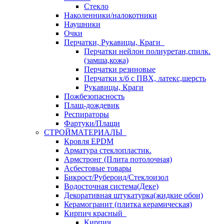
Стекло
Наколенники/налокотники
Наушники
Очки
Перчатки, Рукавицы, Краги
Перчатки нейлон полиуретан,спилк.
(замша,кожа)
Перчатки резиновые
Перчатки х/б с ПВХ, латекс,шерсть
Рукавицы, Краги
Пожбезопасность
Плащ-дождевик
Респираторы
Фартуки/Плащи
СТРОЙМАТЕРИАЛЫ
Кровля ЕРDM
Арматура стеклопластик.
Армстронг (Плита потолочная)
Асбестовые товары
Бикрост/Рубероид/Стеклоизол
Водосточная система(Деке)
Декоративная штукатурка(жидкие обои)
Керамогранит (плитка керамическая)
Кирпич красный
Кирпич