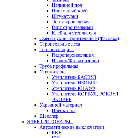
Наливной пол
Плиточный клей
Штукатурки
Лента кровельная
Гипс строительный
Клей для утеплителя
Смеси сухие строительные (Фасовка)
Строительные леса
Теплоизоляция
Гидропароизоляция
Изолон/Фольгоизолон
Труба профильная
Утеплитель
Утеплитель БАСВУЛ
Утеплитель ИЗОВЕР
Утеплитель КНАУФ
Утеплитель КОРВУЛ, РОКВУЛ,
ЭКОВЕР
Укрывной материал
Пленки п/э
Швеллер
ЭЛЕКТРОТОВАРЫ
Автоматические выключатели
EKF