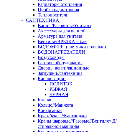
Радиаторы отопления
Пробка радиаторная
Теплоносители
САНТЕХНИКА
Ванны/Раковины/Унитазы
Аксессуары для ванной
Арматура для унитаза
Вентиля//ВРЕЗКА в бак
ВОДОМЕРЫ (счетчики водяные)
ВОДОНАГРЕВАТЕЛИ
Воздуховоды
Газовое оборудование
Дверцы вентиляционные
Заглушки//сантехника
Канализация
ПОЛИТЭК
РЫЖАЯ
ЧЕРНАЯ
Клапан
Кольцо//Манжета
Контргайки
Кран-буксы//Картриджи
Краны шаровые//Газовые//Вентиля// Д/
стиральной машины
Крепежи сантехнические