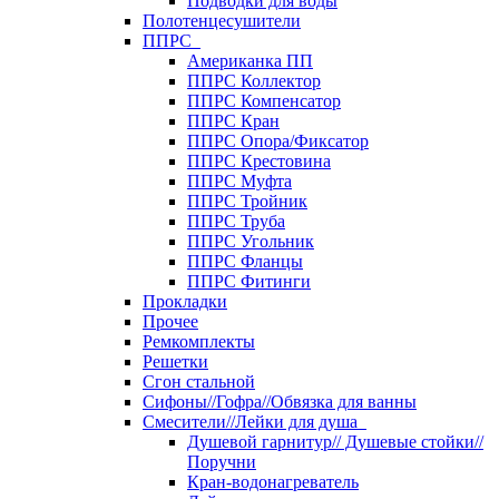
Подводки для воды
Полотенцесушители
ППРС
Американка ПП
ППРС Коллектор
ППРС Компенсатор
ППРС Кран
ППРС Опора/Фиксатор
ППРС Крестовина
ППРС Муфта
ППРС Тройник
ППРС Труба
ППРС Угольник
ППРС Фланцы
ППРС Фитинги
Прокладки
Прочее
Ремкомплекты
Решетки
Сгон стальной
Сифоны//Гофра//Обвязка для ванны
Смесители//Лейки для душа
Душевой гарнитур// Душевые стойки//
Поручни
Кран-водонагреватель