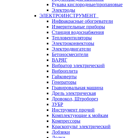
Рукава кислородные/пропановые
Электроды
ЭЛЕКТРОИНСТРУМЕНТ
Инфракрасные обогреватели
Измерительные приборы
Станция водоснабжения
Тепловентиляторы
Электроконвекторы
Электродвигатели
Бетоносмесители
ВАРЯГ
Вибратор электрический
Виброплита
Гайковерты
Генераторы
Гравировальная машина
Дрель электрическая
Дровокол, Штроборез
ЗУБР
Инструмент прочий
Комплектующие к мойкам
Компрессоры
Краскопульт электрический
Лобзики
Лодки