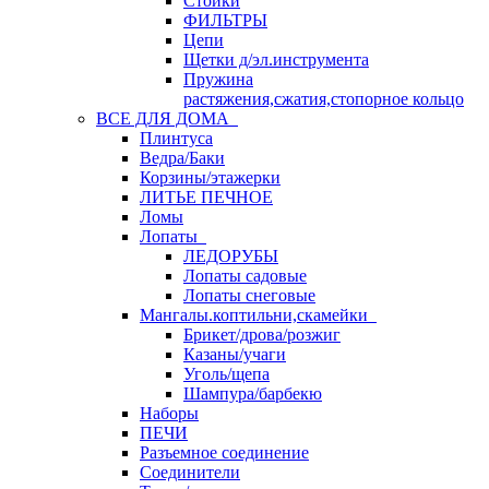
Стойки
ФИЛЬТРЫ
Цепи
Щетки д/эл.инструмента
Пружина
растяжения,сжатия,стопорное кольцо
ВСЕ ДЛЯ ДОМА
Плинтуса
Ведра/Баки
Корзины/этажерки
ЛИТЬЕ ПЕЧНОЕ
Ломы
Лопаты
ЛЕДОРУБЫ
Лопаты садовые
Лопаты снеговые
Мангалы.коптильни,скамейки
Брикет/дрова/розжиг
Казаны/учаги
Уголь/щепа
Шампура/барбекю
Наборы
ПЕЧИ
Разъемное соединение
Соединители