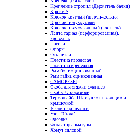
Крепежи для качелей
Крепление стропил (Держатель балки)
Крюки S
Крючок круглый (шуруп-кольцо)
Крючок полукруглый
Крючок прямоугольный (костыль)
Лента тарная (перфорированная),
кровельн.
Нагели
Опоры
Ось петли
Пластина гвоздевая
Пластина крепежная
Рым болт оцинкованный
Рым гайка оцинкованная
САМОРЕЗЫ
Скоба для стяжки фланцев
Скобы U-образные
Термошайба ПК с уплотн. кольцом и
крышечкой
Уголки крепежные
Узел "Сила"
Фасовка
Фиксатор арматуры
Хомут силовой