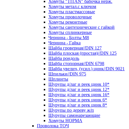
Хомуты "TITAN" бабочка нерж.
Хомуты метал.с ключом
Хомуты пластмассовые
Хомуты проволочные
Хомуты ремонтные
Хомуты сантехнические с гайкой
Хомуты сплинкерные
Чернина - Болты М8
Чернина - Гайка
Шайба гроверная//DIN 127
Шайба плоская (простая)//DIN 125
Шайба рондоль
Шайба стопорная//DIN 6798
Шайба увелич, (усил.) цинк//DIN 9021
Шпильки//DIN 975
Шплинты
Шурупы д/лаг и реек цинк 10*
Шурупы д/лаг и реек цинк 12*
Шурупы д/лаг и реек цинк 16*
Шурупы д/лаг и реек цинк 6*
Шурупы д/лаг и реек цинк 8*
Шурупы по дереву ж/п
Шурупы самонарезающие
Хомуты НОРМА
Проволока ТОЧ