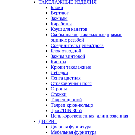
ТАКЕЛАЖНЫЕ ИЗДЕЛИЯ
Блоки
Вертлюг
Зажимы
Карабины
Коуш для канатов
Скобы-шакле, такелажные,прямые
оцинк.с резьбой
Соединитель цепей/троса
Блок отводной
Зажим винтовой
Канаты
Крюки такелажные
Лебедки
Лента цветная
Страховочный пояс
Стропы
Стяжки
Талреп цепной
Талреп крюк-кольцо
Трос//DIN 3055
Цепь короткозвенная, длиннозвенная
ДВЕРИ
Дверная фурнитура
Мебельная фурнитура