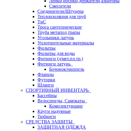
Лейки,носики,держатели,аэраторы
Смесители
Соединители/Штуцера
Теплоизоляция для труб
ТиС
Троса сантехнические
Труба метапол,трапы
Угольники латунь
Уплотнительные материалы
Фильтры
Фильтры для воды
Фитинги (д/мет.пл.тр.)
Фитинги латунь
Бочонок/ниппель
Фланцы
Футорки
Шланги
СПОРТИВНЫЙ ИНВЕНТАРЬ
Бассейны
Велосипеды, Самокаты
Комплектующие
Круги надувные
Тюбинги
СРЕДСТВА ЗАЩИТЫ
ЗАЩИТНАЯ ОДЕЖДА