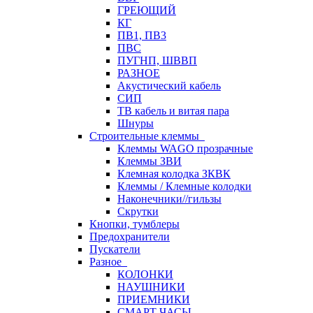
ГРЕЮЩИЙ
КГ
ПВ1, ПВ3
ПВС
ПУГНП, ШВВП
РАЗНОЕ
Акустический кабель
СИП
ТВ кабель и витая пара
Шнуры
Строительные клеммы
Клеммы WAGO прозрачные
Клеммы ЗВИ
Клемная колодка ЗКВК
Клеммы / Клемные колодки
Наконечники//гильзы
Скрутки
Кнопки, тумблеры
Предохранители
Пускатели
Разное
КОЛОНКИ
НАУШНИКИ
ПРИЕМНИКИ
СМАРТ ЧАСЫ