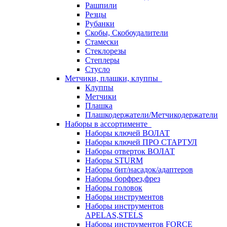
Рашпили
Резцы
Рубанки
Скобы, Скобоудалители
Стамески
Стеклорезы
Степлеры
Стусло
Метчики, плашки, клуппы
Клуппы
Метчики
Плашка
Плашкодержатели/Метчикодержатели
Наборы в ассортименте
Наборы ключей ВОЛАТ
Наборы ключей ПРО СТАРТУЛ
Наборы отверток ВОЛАТ
Наборы STURM
Наборы бит/насадок/адаптеров
Наборы борфрез,фрез
Наборы головок
Наборы инструментов
Наборы инструментов
APELAS,STELS
Наборы инструментов FORCE