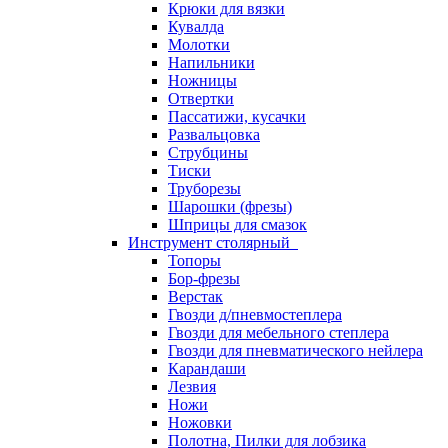
Крюки для вязки
Кувалда
Молотки
Напильники
Ножницы
Отвертки
Пассатижи, кусачки
Развальцовка
Струбцины
Тиски
Труборезы
Шарошки (фрезы)
Шприцы для смазок
Инструмент столярный
Топоры
Бор-фрезы
Верстак
Гвозди д/пневмостеплера
Гвозди для мебельного степлера
Гвозди для пневматического нейлера
Карандаши
Лезвия
Ножи
Ножовки
Полотна, Пилки для лобзика