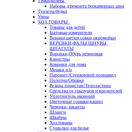
Тачки/колеса
Наборы д/ремонта бескамерных шин
Туалеты/будки
Урны
ХОЗ.ТОВАРЫ
Товары для детей
Бытовые измерители
Веники,щетки,совки,окномойки
ВЕРЕВКИ,ФАЛЫ,ШНУРЫ,
ШПАГАТЫ
Воронки,Обувь резиновая
Канистры
Коврики для дома
Мешки п/п
Паронит//Стержневой полиамид
Полотно/Обивка
Резина пористая//Техпластина
Средства от грызунов и вредителей
Уплотнитель оконный
Цветочные горшки,кашпо
Черенки, шканты
Шланги
Швабры
Хоз.товары
Сушилки для белья