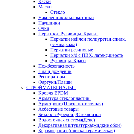
Каски
Маски
Стекло
Наколенники/налокотники
Наушники
Очки
Перчатки, Рукавицы, Краги
Перчатки нейлон полиуретан,спилк.
(замша,кожа)
Перчатки резиновые
Перчатки х/б с ПВХ, латекс,шерсть
Рукавицы, Краги
Пожбезопасность
Плащ-дождевик
Респираторы
Фартуки/Плащи
СТРОЙМАТЕРИАЛЫ
Кровля ЕРDM
Арматура стеклопластик.
Армстронг (Плита потолочная)
Асбестовые товары
Бикрост/Рубероид/Стеклоизол
Водосточная система(Деке)
Декоративная штукатурка(жидкие обои)
Керамогранит (плитка керамическая)