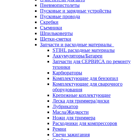
Пневмопистолеты
Пусковые и зарядные устройства
Пусковые провода
Скребки
Съемники
Шпильковерты
Щетки-сметки
Запчасти и расходные материалы
STIHL расходные материалы
Аккумуляторы/Батареи
Запчасти для СЕРВИСА по ремонту
техники
Карбюраторы
Комплектующие для бензопил
Комплектующие для сварочного
оборудования
Крепежные коплектующие
Леска для триммера/диски
Лубрикатор
Масла/Жидкости
Ножи для триммера
Расходники для компрессоров
Ремни
Свечи зажигания