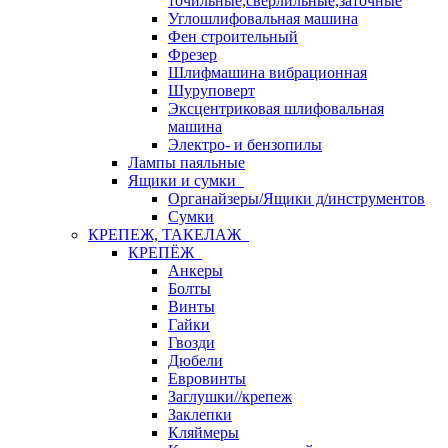
точильные,сверлильные,заточные
Углошлифовальная машина
Фен строительный
Фрезер
Шлифмашина вибрационная
Шуруповерт
Эксцентриковая шлифовальная
машина
Электро- и бензопилы
Лампы паяльные
Ящики и сумки
Органайзеры/Ящики д/инструментов
Сумки
КРЕПЕЖ, ТАКЕЛАЖ
КРЕПЁЖ
Анкеры
Болты
Винты
Гайки
Гвозди
Дюбели
Евровинты
Заглушки//крепеж
Заклепки
Кляймеры