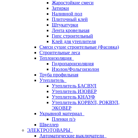
Жаростойкие смеси
Затирки
Наливной пол
Плиточный клей
Штукатурки
Лента кровельная
Гипс строительный
Клей для утеплителя
Смеси сухие строительные (Фасовка)
Строительные леса
Теплоизоляция
Гидропароизоляция
Изолон/Фольгоизолон
Труба профильная
Утеплитель
Утеплитель БАСВУЛ
Утеплитель ИЗОВЕР
Утеплитель КНАУФ
Утеплитель КОРВУЛ, РОКВУЛ,
ЭКОВЕР
Укрывной материал
Пленки п/э
Швеллер
ЭЛЕКТРОТОВАРЫ
Автоматические выключатели