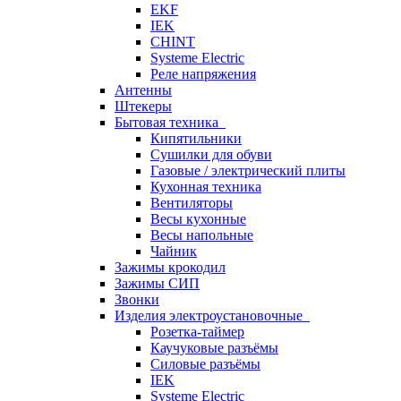
EKF
IEK
CHINT
Systeme Electric
Реле напряжения
Антенны
Штекеры
Бытовая техника
Кипятильники
Сушилки для обуви
Газовые / электрический плиты
Кухонная техника
Вентиляторы
Весы кухонные
Весы напольные
Чайник
Зажимы крокодил
Зажимы СИП
Звонки
Изделия электроустановочные
Розетка-таймер
Каучуковые разъёмы
Силовые разъёмы
IEK
Systeme Electric