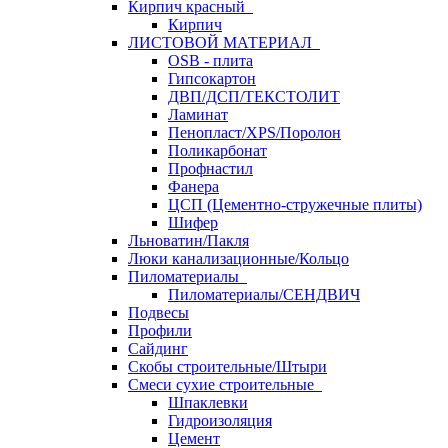
Кирпич красный
Кирпич
ЛИСТОВОЙ МАТЕРИАЛ
OSB - плита
Гипсокартон
ДВП/ДСП/ТЕКСТОЛИТ
Ламинат
Пенопласт/XPS/Поролон
Поликарбонат
Профнастил
Фанера
ЦСП (Цементно-стружечные плиты)
Шифер
Льноватин/Пакля
Люки канализационные/Кольцо
Пиломатериалы
Пиломатериалы/СЕНДВИЧ
Подвесы
Профили
Сайдинг
Скобы строительные/Штыри
Смеси сухие строительные
Шпаклевки
Гидроизоляция
Цемент