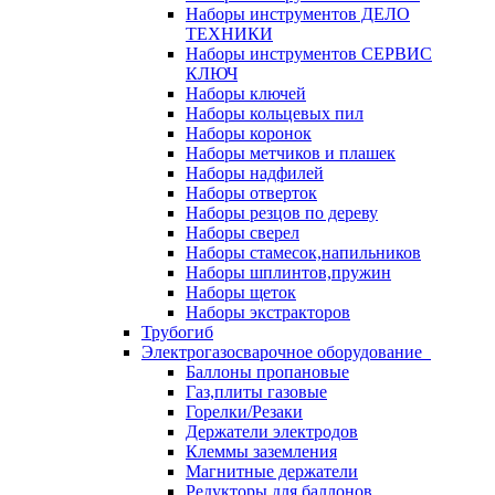
Наборы инструментов ДЕЛО
ТЕХНИКИ
Наборы инструментов СЕРВИС
КЛЮЧ
Наборы ключей
Наборы кольцевых пил
Наборы коронок
Наборы метчиков и плашек
Наборы надфилей
Наборы отверток
Наборы резцов по дереву
Наборы сверел
Наборы стамесок,напильников
Наборы шплинтов,пружин
Наборы щеток
Наборы экстракторов
Трубогиб
Электрогазосварочное оборудование
Баллоны пропановые
Газ,плиты газовые
Горелки/Резаки
Держатели электродов
Клеммы заземления
Магнитные держатели
Редукторы для баллонов