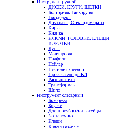
Инструмент ручной
ДИСКИ, КРУГИ, ЩЕТКИ
Болторезы, Гайкорубы
Гвоздодеры
Домкраты, Стеклодомкраты
Кирка
Киянка
КЛЮЧИ, ГОЛОВКИ, КЛЕЩИ,
ВОРОТКИ
Лупы
Монтировки
Надфили
Нейлер
Пистолет клеевой
Просекатели д/ГКЛ
Расширители
Трансформер
Шило
Инструмент слесарный
Бокорезы
Бруски
Длинногубцы/тонкогубцы
Заклепочник
Клещи
Ключи газовые