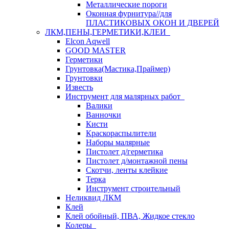
Металлические пороги
Оконная фурнитура//для
ПЛАСТИКОВЫХ ОКОН И ДВЕРЕЙ
ЛКМ,ПЕНЫ,ГЕРМЕТИКИ,КЛЕИ
Elcon Aqwell
GOOD MASTER
Герметики
Грунтовка(Мастика,Праймер)
Грунтовки
Известь
Инструмент для малярных работ
Валики
Ванночки
Кисти
Краскораспылители
Наборы малярные
Пистолет д/герметика
Пистолет д/монтажной пены
Скотчи, ленты клейкие
Терка
Инструмент строительный
Неликвид ЛКМ
Клей
Клей обойный, ПВА, Жидкое стекло
Колеры