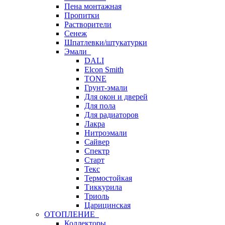
Пена монтажная
Пропитки
Растворители
Сенеж
Шпатлевки/штукатурки
Эмали
DALI
Elcon Smith
TONE
Грунт-эмали
Для окон и дверей
Для пола
Для радиаторов
Лакра
Нитроэмали
Сайвер
Спектр
Старт
Текс
Термостойкая
Тиккурила
Триоль
Царицинская
ОТОПЛЕНИЕ
Коллекторы