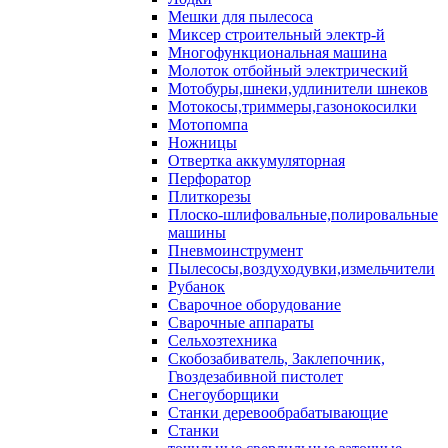
Мешки для пылесоса
Миксер строительный электр-й
Многофункциональная машина
Молоток отбойный электрический
Мотобуры,шнеки,удлинители шнеков
Мотокосы,триммеры,газонокосилки
Мотопомпа
Ножницы
Отвертка аккумуляторная
Перфоратор
Плиткорезы
Плоско-шлифовальные,полировальные
машины
Пневмоинструмент
Пылесосы,воздуходувки,измельчители
Рубанок
Сварочное оборудование
Сварочные аппараты
Сельхозтехника
Скобозабиватель, Заклепочник,
Гвоздезабивной пистолет
Снегоуборщики
Станки деревообрабатывающие
Станки