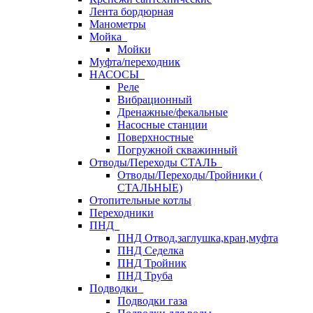
Лента бордюрная
Манометры
Мойка
Мойки
Муфта/переходник
НАСОСЫ
Реле
Вибрационный
Дренажные/фекальные
Насосные станции
Поверхностные
Погружной скважинный
Отводы/Переходы СТАЛЬ
Отводы/Переходы/Тройники (
СТАЛЬНЫЕ)
Отопительные котлы
Переходники
ПНД
ПНД Отвод,заглушка,кран,муфта
ПНД Седелка
ПНД Тройник
ПНД Труба
Подводки
Подводки газа