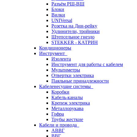
Разъём РШ-ВШ
Блоки
Вилки
UNIVersal
Розетка на Дин-рейку
Удлинители, тройники
Штепсельное гнездо
STEKKER - КАТРИН
Кондиционеры
Инструмент
Изолента
Инструмент для работы с кабелем
Мультиметры
Отвертки электрика
Паяльные принадлежности
Кабеленесущие системы
Коробки
Кабель-каналы
Крепеж электрика
Металлорукава
Гофра
Трубы жесткие
Кабели и провода
АВВГ
ВВГ