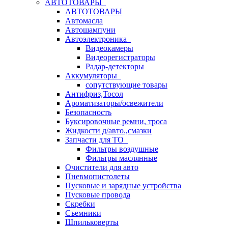
АВТОТОВАРЫ
АВТОТОВАРЫ
Автомасла
Автошампуни
Автоэлектроника
Видеокамеры
Видеорегистраторы
Радар-детекторы
Аккумуляторы
сопутствующие товары
Антифриз,Тосол
Ароматизаторы/освежители
Безопасность
Буксировочные ремни, троса
Жидкости д/авто.,смазки
Запчасти для ТО
Фильтры воздушные
Фильтры маслянные
Очистители для авто
Пневмопистолеты
Пусковые и зарядные устройства
Пусковые провода
Скребки
Съемники
Шпильковерты