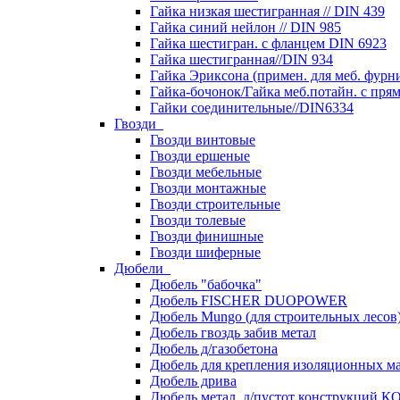
Гайка низкая шестигранная // DIN 439
Гайка синий нейлон // DIN 985
Гайка шестигран. с фланцем DIN 6923
Гайка шестигранная//DIN 934
Гайка Эриксона (примен. для меб. фурн
Гайка-бочонок/Гайка меб.потайн. с пря
Гайки соединительные//DIN6334
Гвозди
Гвозди винтовые
Гвозди ершеные
Гвозди мебельные
Гвозди монтажные
Гвозди строительные
Гвозди толевые
Гвозди финишные
Гвозди шиферные
Дюбели
Дюбель "бабочка"
Дюбель FISCHER DUOPOWER
Дюбель Mungo (для строительных лесов
Дюбель гвоздь забив метал
Дюбель д/газобетона
Дюбель для крепления изоляционных м
Дюбель дрива
Дюбель метал. д/пустот конструкций 