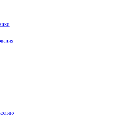
ники
ования
кольцо