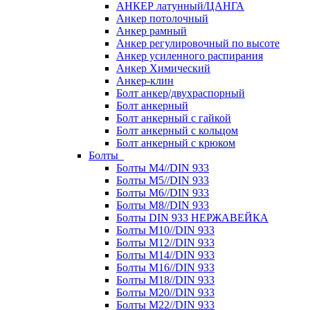
АНКЕР латунный/ЦАНГА
Анкер потолочный
Анкер рамный
Анкер регулировочный по высоте
Анкер усиленного распирания
Анкер Химический
Анкер-клин
Болт анкер/двухраспорный
Болт анкерный
Болт анкерный с гайкой
Болт анкерный с кольцом
Болт анкерный с крюком
Болты
Болты М4//DIN 933
Болты М5//DIN 933
Болты М6//DIN 933
Болты М8//DIN 933
Болты DIN 933 НЕРЖАВЕЙКА
Болты М10//DIN 933
Болты М12//DIN 933
Болты М14//DIN 933
Болты М16//DIN 933
Болты М18//DIN 933
Болты М20//DIN 933
Болты М22//DIN 933