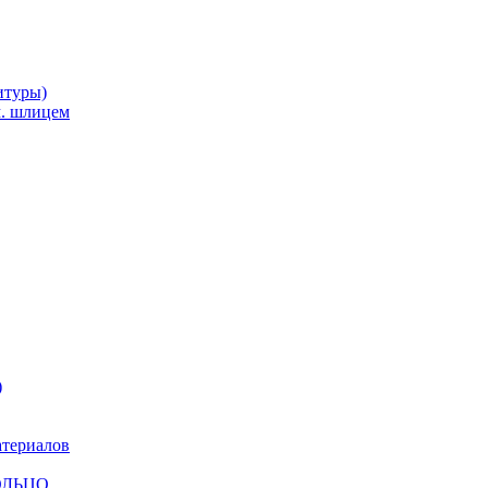
итуры)
м. шлицем
)
атериалов
КОЛЬЦО