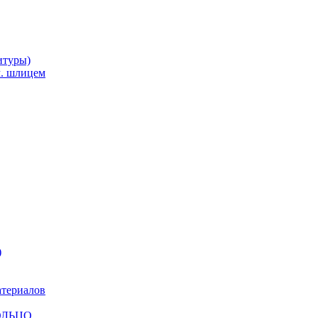
итуры)
м. шлицем
)
атериалов
КОЛЬЦО