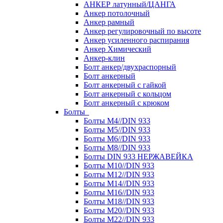
АНКЕР латунный/ЦАНГА
Анкер потолочный
Анкер рамный
Анкер регулировочный по высоте
Анкер усиленного распирания
Анкер Химический
Анкер-клин
Болт анкер/двухраспорный
Болт анкерный
Болт анкерный с гайкой
Болт анкерный с кольцом
Болт анкерный с крюком
Болты
Болты М4//DIN 933
Болты М5//DIN 933
Болты М6//DIN 933
Болты М8//DIN 933
Болты DIN 933 НЕРЖАВЕЙКА
Болты М10//DIN 933
Болты М12//DIN 933
Болты М14//DIN 933
Болты М16//DIN 933
Болты М18//DIN 933
Болты М20//DIN 933
Болты М22//DIN 933