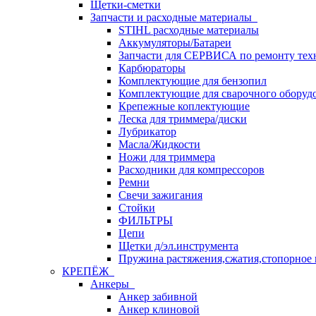
Щетки-сметки
Запчасти и расходные материалы
STIHL расходные материалы
Аккумуляторы/Батареи
Запчасти для СЕРВИСА по ремонту тех
Карбюраторы
Комплектующие для бензопил
Комплектующие для сварочного оборуд
Крепежные коплектующие
Леска для триммера/диски
Лубрикатор
Масла/Жидкости
Ножи для триммера
Расходники для компрессоров
Ремни
Свечи зажигания
Стойки
ФИЛЬТРЫ
Цепи
Щетки д/эл.инструмента
Пружина растяжения,сжатия,стопорное 
КРЕПЁЖ
Анкеры
Анкер забивной
Анкер клиновой