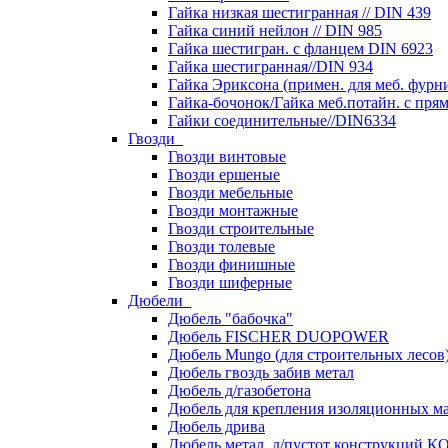
Гайка низкая шестигранная // DIN 439
Гайка синий нейлон // DIN 985
Гайка шестигран. с фланцем DIN 6923
Гайка шестигранная//DIN 934
Гайка Эриксона (примен. для меб. фурн
Гайка-бочонок/Гайка меб.потайн. с пря
Гайки соединительные//DIN6334
Гвозди
Гвозди винтовые
Гвозди ершеные
Гвозди мебельные
Гвозди монтажные
Гвозди строительные
Гвозди толевые
Гвозди финишные
Гвозди шиферные
Дюбели
Дюбель "бабочка"
Дюбель FISCHER DUOPOWER
Дюбель Mungo (для строительных лесов
Дюбель гвоздь забив метал
Дюбель д/газобетона
Дюбель для крепления изоляционных м
Дюбель дрива
Дюбель метал. д/пустот конструкций 