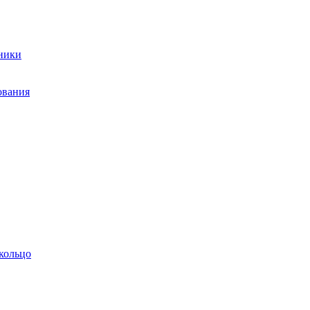
ники
ования
кольцо