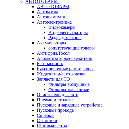
АВТОТОВАРЫ
АВТОТОВАРЫ
Автомасла
Автошампуни
Автоэлектроника
Видеокамеры
Видеорегистраторы
Радар-детекторы
Аккумуляторы
сопутствующие товары
Антифриз,Тосол
Ароматизаторы/освежители
Безопасность
Буксировочные ремни, троса
Жидкости д/авто.,смазки
Запчасти для ТО
Фильтры воздушные
Фильтры маслянные
Очистители для авто
Пневмопистолеты
Пусковые и зарядные устройства
Пусковые провода
Скребки
Съемники
Шпильковерты