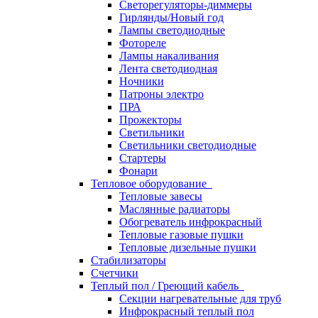
Светорегуляторы-диммеры
Гирлянды/Новый год
Лампы светодиодные
Фотореле
Лампы накаливания
Лента светодиодная
Ночники
Патроны электро
ПРА
Прожекторы
Светильники
Светильники светодиодные
Стартеры
Фонари
Тепловое оборудование
Тепловые завесы
Маслянные радиаторы
Обогреватель инфрокрасный
Тепловые газовые пушки
Тепловые дизельные пушки
Стабилизаторы
Счетчики
Теплый пол / Греющий кабель
Секции нагревательные для труб
Инфрокрасный теплый пол