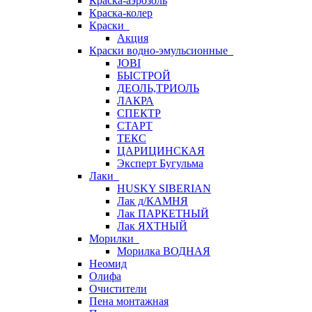
Краска-аэрозоль
Краска-колер
Краски
Акция
Краски водно-эмульсионные
JOBI
БЫСТРОЙ
ДЕОЛЬ,ТРИОЛЬ
ЛАКРА
СПЕКТР
СТАРТ
ТЕКС
ЦАРИЦИНСКАЯ
Эксперт Бугульма
Лаки
HUSKY SIBERIAN
Лак д/КАМНЯ
Лак ПАРКЕТНЫЙ
Лак ЯХТНЫЙ
Морилки
Морилка ВОДНАЯ
Неомид
Олифа
Очистители
Пена монтажная