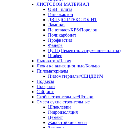
ЛИСТОВОЙ МАТЕРИАЛ
OSB - плита
Гипсокартон
ДВП/ДСП/ТЕКСТОЛИТ
Ламинат
Пенопласт/XPS/Поролон
Поликарбонат
Профнастил
Фанера
ЦСП (Цементно-стружечные плиты)
Шифер
Льноватин/Пакля
Люки канализационные/Кольцо
Пиломатериалы
Пиломатериалы/СЕНДВИЧ
Подвесы
Профили
Сайдинг
Скобы строительные/Штыри
Смеси сухие строительные
Шпаклевки
Гидроизоляция
Цемент
Жаростойкие смеси
Затирки