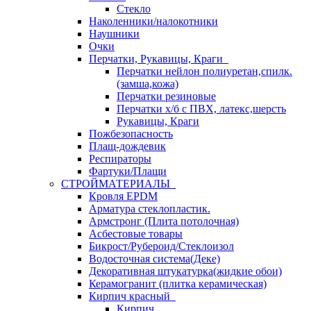
Стекло
Наколенники/налокотники
Наушники
Очки
Перчатки, Рукавицы, Краги
Перчатки нейлон полиуретан,спилк.
(замша,кожа)
Перчатки резиновые
Перчатки х/б с ПВХ, латекс,шерсть
Рукавицы, Краги
Пожбезопасность
Плащ-дождевик
Респираторы
Фартуки/Плащи
СТРОЙМАТЕРИАЛЫ
Кровля ЕРDM
Арматура стеклопластик.
Армстронг (Плита потолочная)
Асбестовые товары
Бикрост/Рубероид/Стеклоизол
Водосточная система(Деке)
Декоративная штукатурка(жидкие обои)
Керамогранит (плитка керамическая)
Кирпич красный
Кирпич