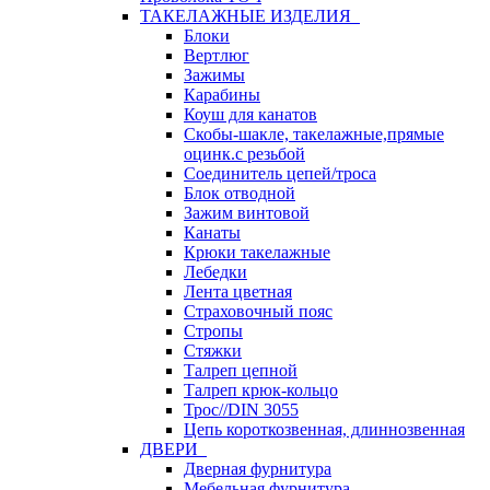
ТАКЕЛАЖНЫЕ ИЗДЕЛИЯ
Блоки
Вертлюг
Зажимы
Карабины
Коуш для канатов
Скобы-шакле, такелажные,прямые
оцинк.с резьбой
Соединитель цепей/троса
Блок отводной
Зажим винтовой
Канаты
Крюки такелажные
Лебедки
Лента цветная
Страховочный пояс
Стропы
Стяжки
Талреп цепной
Талреп крюк-кольцо
Трос//DIN 3055
Цепь короткозвенная, длиннозвенная
ДВЕРИ
Дверная фурнитура
Мебельная фурнитура