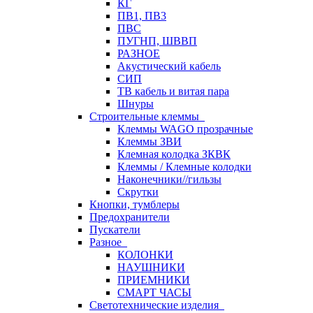
КГ
ПВ1, ПВ3
ПВС
ПУГНП, ШВВП
РАЗНОЕ
Акустический кабель
СИП
ТВ кабель и витая пара
Шнуры
Строительные клеммы
Клеммы WAGO прозрачные
Клеммы ЗВИ
Клемная колодка ЗКВК
Клеммы / Клемные колодки
Наконечники//гильзы
Скрутки
Кнопки, тумблеры
Предохранители
Пускатели
Разное
КОЛОНКИ
НАУШНИКИ
ПРИЕМНИКИ
СМАРТ ЧАСЫ
Светотехнические изделия