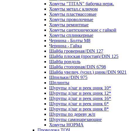
Хомуты "TITAN" бабочка нерж.
Хомуты метал.с ключом
Хомуты пластмассовые
Хомуты проволочные
Хомуты ремонтные
Хомуты сантехнические с гайкой
Хомуты сплинкерные
Чернина - Болты М8
Чернина - Гайка
Шайба гроверная//DIN 127
Шайба плоская (простая)//DIN 125
Шайба рондоль
Шайба стопорная//DIN 6798
Шайба увелич, (усил.) цинк//DIN 9021
Шпильки//DIN 975
Шплинты
Шурупы д/лаг и реек цинк 10*
Шурупы д/лаг и реек цинк 12*
Шурупы д/лаг и реек цинк 16*
Шурупы д/лаг и реек цинк 6*
Шурупы д/лаг и реек цинк 8*
Шурупы по дереву ж/п
Шурупы самонарезающие
Хомуты НОРМА
Проволока ТОЧ