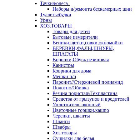
Тачки/колеса
Наборы д/ремонта бескамерных шин
Туалеты/будки
Урны
ХОЗ.ТОВАРЫ
Товары для детей
Бытовые измерители
Веники,щетки,совки,окномойки
ВЕРЕВКИ,ФАЛЫ,ШНУРЫ,
ШПАГАТЫ
Воронки,Обувь резиновая
Канистры
Коврики для дома
Мешки п/п
Паронит//Стержневой полиамид
Полотно/Обивка
Резина пористая//Техпластина
Средства от грызунов и вредителей
Уплотнитель оконный
Цветочные горшки,кашпо
Черенки, шканты
Шланги
Швабры
Хоз.товары
Сушилки для белья