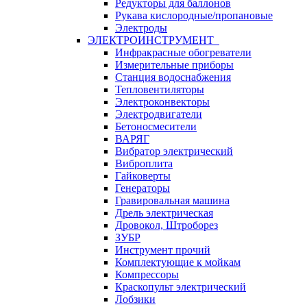
Редукторы для баллонов
Рукава кислородные/пропановые
Электроды
ЭЛЕКТРОИНСТРУМЕНТ
Инфракрасные обогреватели
Измерительные приборы
Станция водоснабжения
Тепловентиляторы
Электроконвекторы
Электродвигатели
Бетоносмесители
ВАРЯГ
Вибратор электрический
Виброплита
Гайковерты
Генераторы
Гравировальная машина
Дрель электрическая
Дровокол, Штроборез
ЗУБР
Инструмент прочий
Комплектующие к мойкам
Компрессоры
Краскопульт электрический
Лобзики