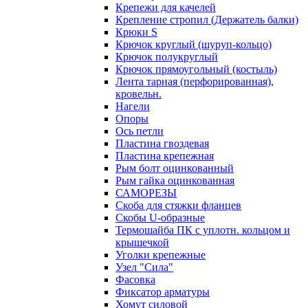
Крепежи для качелей
Крепление стропил (Держатель балки)
Крюки S
Крючок круглый (шуруп-кольцо)
Крючок полукруглый
Крючок прямоугольный (костыль)
Лента тарная (перфорированная),
кровельн.
Нагели
Опоры
Ось петли
Пластина гвоздевая
Пластина крепежная
Рым болт оцинкованный
Рым гайка оцинкованная
САМОРЕЗЫ
Скоба для стяжки фланцев
Скобы U-образные
Термошайба ПК с уплотн. кольцом и
крышечкой
Уголки крепежные
Узел "Сила"
Фасовка
Фиксатор арматуры
Хомут силовой