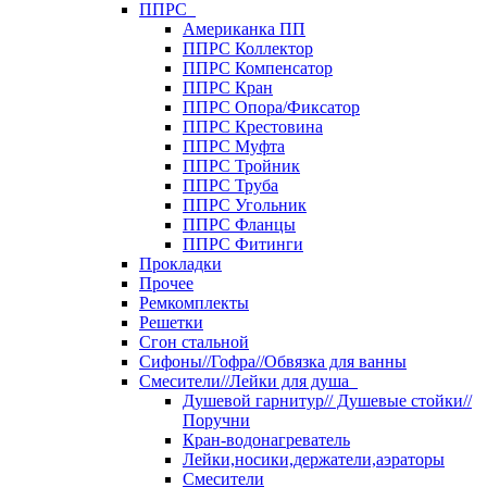
ППРС
Американка ПП
ППРС Коллектор
ППРС Компенсатор
ППРС Кран
ППРС Опора/Фиксатор
ППРС Крестовина
ППРС Муфта
ППРС Тройник
ППРС Труба
ППРС Угольник
ППРС Фланцы
ППРС Фитинги
Прокладки
Прочее
Ремкомплекты
Решетки
Сгон стальной
Сифоны//Гофра//Обвязка для ванны
Смесители//Лейки для душа
Душевой гарнитур// Душевые стойки//
Поручни
Кран-водонагреватель
Лейки,носики,держатели,аэраторы
Смесители