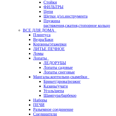
Стойки
ФИЛЬТРЫ
Цепи
Щетки д/эл.инструмента
Пружина
растяжения,сжатия,стопорное кольцо
ВСЕ ДЛЯ ДОМА
Плинтуса
Ведра/Баки
Корзины/этажерки
ЛИТЬЕ ПЕЧНОЕ
Ломы
Лопаты
ЛЕДОРУБЫ
Лопаты садовые
Лопаты снеговые
Мангалы.коптильни,скамейки
Брикет/дрова/розжиг
Казаны/учаги
Уголь/щепа
Шампура/барбекю
Наборы
ПЕЧИ
Разъемное соединение
Соединители