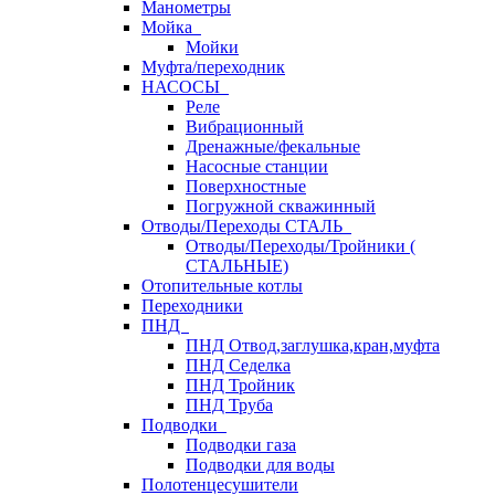
Манометры
Мойка
Мойки
Муфта/переходник
НАСОСЫ
Реле
Вибрационный
Дренажные/фекальные
Насосные станции
Поверхностные
Погружной скважинный
Отводы/Переходы СТАЛЬ
Отводы/Переходы/Тройники (
СТАЛЬНЫЕ)
Отопительные котлы
Переходники
ПНД
ПНД Отвод,заглушка,кран,муфта
ПНД Седелка
ПНД Тройник
ПНД Труба
Подводки
Подводки газа
Подводки для воды
Полотенцесушители