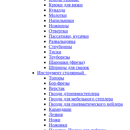
Крюки для вязки
Кувалда
Молотки
Напильники
Ножницы
Отвертки
Пассатижи, кусачки
Развальцовка
Струбцины
Тиски
Труборезы
Шарошки (фрезы)
Шприцы для смазок
Инструмент столярный
Топоры
Бор-фрезы
Верстак
Гвозди д/пневмостеплера
Гвозди для мебельного степлера
Гвозди для пневматического нейлера
Карандаши
Лезвия
Ножи
Ножовки