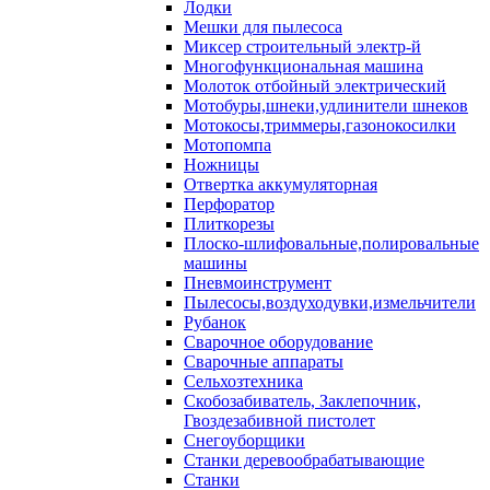
Лодки
Мешки для пылесоса
Миксер строительный электр-й
Многофункциональная машина
Молоток отбойный электрический
Мотобуры,шнеки,удлинители шнеков
Мотокосы,триммеры,газонокосилки
Мотопомпа
Ножницы
Отвертка аккумуляторная
Перфоратор
Плиткорезы
Плоско-шлифовальные,полировальные
машины
Пневмоинструмент
Пылесосы,воздуходувки,измельчители
Рубанок
Сварочное оборудование
Сварочные аппараты
Сельхозтехника
Скобозабиватель, Заклепочник,
Гвоздезабивной пистолет
Снегоуборщики
Станки деревообрабатывающие
Станки