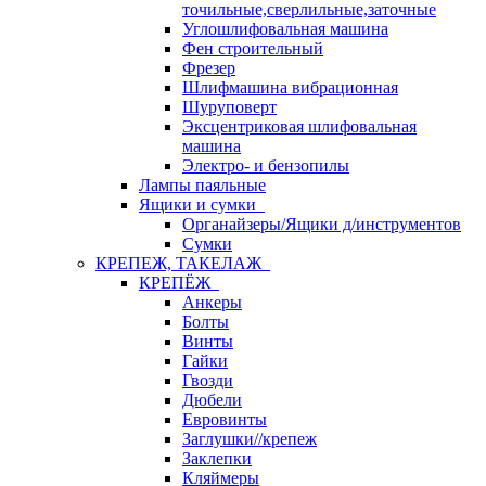
точильные,сверлильные,заточные
Углошлифовальная машина
Фен строительный
Фрезер
Шлифмашина вибрационная
Шуруповерт
Эксцентриковая шлифовальная
машина
Электро- и бензопилы
Лампы паяльные
Ящики и сумки
Органайзеры/Ящики д/инструментов
Сумки
КРЕПЕЖ, ТАКЕЛАЖ
КРЕПЁЖ
Анкеры
Болты
Винты
Гайки
Гвозди
Дюбели
Евровинты
Заглушки//крепеж
Заклепки
Кляймеры