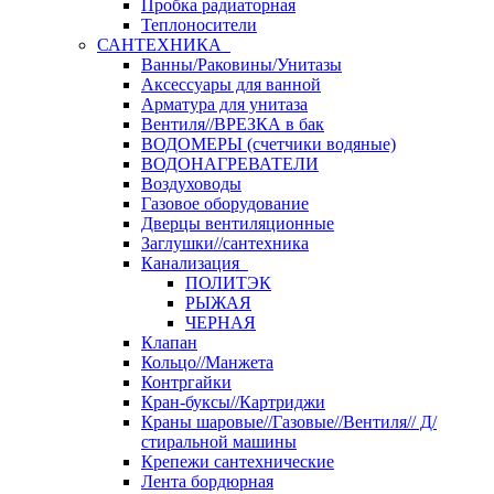
Пробка радиаторная
Теплоносители
САНТЕХНИКА
Ванны/Раковины/Унитазы
Аксессуары для ванной
Арматура для унитаза
Вентиля//ВРЕЗКА в бак
ВОДОМЕРЫ (счетчики водяные)
ВОДОНАГРЕВАТЕЛИ
Воздуховоды
Газовое оборудование
Дверцы вентиляционные
Заглушки//сантехника
Канализация
ПОЛИТЭК
РЫЖАЯ
ЧЕРНАЯ
Клапан
Кольцо//Манжета
Контргайки
Кран-буксы//Картриджи
Краны шаровые//Газовые//Вентиля// Д/
стиральной машины
Крепежи сантехнические
Лента бордюрная