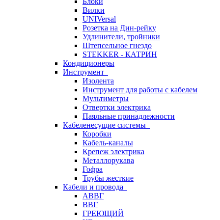
Блоки
Вилки
UNIVersal
Розетка на Дин-рейку
Удлинители, тройники
Штепсельное гнездо
STEKKER - КАТРИН
Кондиционеры
Инструмент
Изолента
Инструмент для работы с кабелем
Мультиметры
Отвертки электрика
Паяльные принадлежности
Кабеленесущие системы
Коробки
Кабель-каналы
Крепеж электрика
Металлорукава
Гофра
Трубы жесткие
Кабели и провода
АВВГ
ВВГ
ГРЕЮЩИЙ