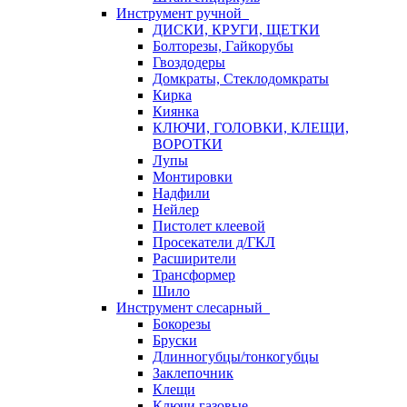
Инструмент ручной
ДИСКИ, КРУГИ, ЩЕТКИ
Болторезы, Гайкорубы
Гвоздодеры
Домкраты, Стеклодомкраты
Кирка
Киянка
КЛЮЧИ, ГОЛОВКИ, КЛЕЩИ,
ВОРОТКИ
Лупы
Монтировки
Надфили
Нейлер
Пистолет клеевой
Просекатели д/ГКЛ
Расширители
Трансформер
Шило
Инструмент слесарный
Бокорезы
Бруски
Длинногубцы/тонкогубцы
Заклепочник
Клещи
Ключи газовые