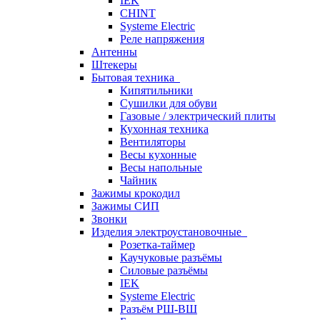
IEK
CHINT
Systeme Electric
Реле напряжения
Антенны
Штекеры
Бытовая техника
Кипятильники
Сушилки для обуви
Газовые / электрический плиты
Кухонная техника
Вентиляторы
Весы кухонные
Весы напольные
Чайник
Зажимы крокодил
Зажимы СИП
Звонки
Изделия электроустановочные
Розетка-таймер
Каучуковые разъёмы
Силовые разъёмы
IEK
Systeme Electric
Разъём РШ-ВШ