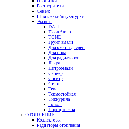
Пропитки
Растворители
Сенеж
Шпатлевки/штукатурки
Эмали
DALI
Elcon Smith
TONE
Грунт-эмали
Для окон и дверей
Для пола
Для радиаторов
Лакра
Нитроэмали
Сайвер
Спектр
Старт
Текс
Термостойкая
Тиккурила
Триоль
Царицинская
ОТОПЛЕНИЕ
Коллекторы
Радиаторы отопления