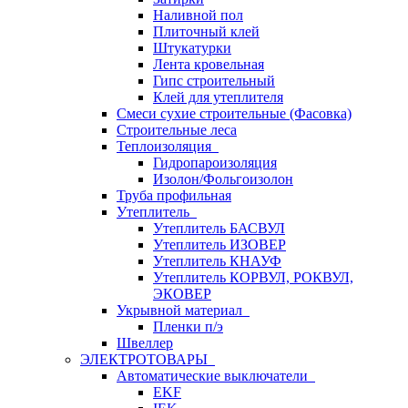
Наливной пол
Плиточный клей
Штукатурки
Лента кровельная
Гипс строительный
Клей для утеплителя
Смеси сухие строительные (Фасовка)
Строительные леса
Теплоизоляция
Гидропароизоляция
Изолон/Фольгоизолон
Труба профильная
Утеплитель
Утеплитель БАСВУЛ
Утеплитель ИЗОВЕР
Утеплитель КНАУФ
Утеплитель КОРВУЛ, РОКВУЛ,
ЭКОВЕР
Укрывной материал
Пленки п/э
Швеллер
ЭЛЕКТРОТОВАРЫ
Автоматические выключатели
EKF