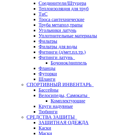
Соединители/Штуцера
Теплоизоляция для труб
ТиС
Троса сантехнические
Труба метапол,трапы
Угольники латунь
Уплотнительные материалы
Фильтры
Фильтры для воды
Фитинги (д/мет.пл.тр.)
Фитинги латунь
Бочонок/ниппель
Фланцы
Футорки
Шланги
СПОРТИВНЫЙ ИНВЕНТАРЬ
Бассейны
Велосипеды, Самокаты
Комплектующие
Круги надувные
Тюбинги
СРЕДСТВА ЗАЩИТЫ
ЗАЩИТНАЯ ОДЕЖДА
Каски
Маски