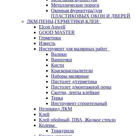
Металлические пороги
Оконная фурнитура//для
ПЛАСТИКОВЫХ ОКОН И ДВЕРЕЙ
ЛКМ,ПЕНЫ,ГЕРМЕТИКИ,КЛЕИ
Elcon Aqwell
GOOD MASTER
Герметики
Известь
Инструмент для малярных работ
Валики
Ванночки
Кисти
Краскораспылители
Наборы малярные
Пистолет д/герметика
Пистолет д/монтажной пены
Скотчи, ленты клейкие
Терка
Инструмент строительный
Неликвид ЛКМ
Клей
Клей обойный, ПВА, Жидкое стекло
Колеры
Тиккурила