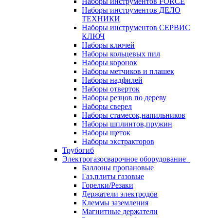
Наборы инструментов FORCE
Наборы инструментов ДЕЛО
ТЕХНИКИ
Наборы инструментов СЕРВИС
КЛЮЧ
Наборы ключей
Наборы кольцевых пил
Наборы коронок
Наборы метчиков и плашек
Наборы надфилей
Наборы отверток
Наборы резцов по дереву
Наборы сверел
Наборы стамесок,напильников
Наборы шплинтов,пружин
Наборы щеток
Наборы экстракторов
Трубогиб
Электрогазосварочное оборудование
Баллоны пропановые
Газ,плиты газовые
Горелки/Резаки
Держатели электродов
Клеммы заземления
Магнитные держатели