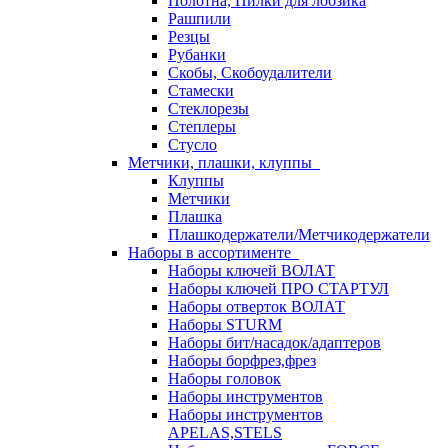
Полотна, Пилки для лобзика
Рашпили
Резцы
Рубанки
Скобы, Скобоудалители
Стамески
Стеклорезы
Степлеры
Стусло
Метчики, плашки, клуппы
Клуппы
Метчики
Плашка
Плашкодержатели/Метчикодержатели
Наборы в ассортименте
Наборы ключей ВОЛАТ
Наборы ключей ПРО СТАРТУЛ
Наборы отверток ВОЛАТ
Наборы STURM
Наборы бит/насадок/адаптеров
Наборы борфрез,фрез
Наборы головок
Наборы инструментов
Наборы инструментов
APELAS,STELS