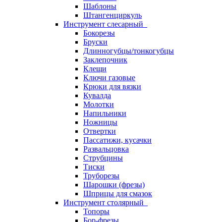
Шаблоны
Штангенциркуль
Инструмент слесарный
Бокорезы
Бруски
Длинногубцы/тонкогубцы
Заклепочник
Клещи
Ключи газовые
Крюки для вязки
Кувалда
Молотки
Напильники
Ножницы
Отвертки
Пассатижи, кусачки
Развальцовка
Струбцины
Тиски
Труборезы
Шарошки (фрезы)
Шприцы для смазок
Инструмент столярный
Топоры
Бор-фрезы