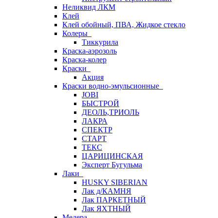
Неликвид ЛКМ
Клей
Клей обойный, ПВА, Жидкое стекло
Колеры
Тиккурила
Краска-аэрозоль
Краска-колер
Краски
Акция
Краски водно-эмульсионные
JOBI
БЫСТРОЙ
ДЕОЛЬ,ТРИОЛЬ
ЛАКРА
СПЕКТР
СТАРТ
ТЕКС
ЦАРИЦИНСКАЯ
Эксперт Бугульма
Лаки
HUSKY SIBERIAN
Лак д/КАМНЯ
Лак ПАРКЕТНЫЙ
Лак ЯХТНЫЙ
Медера