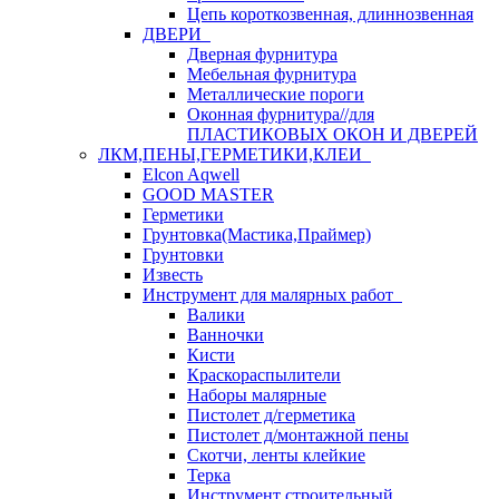
Цепь короткозвенная, длиннозвенная
ДВЕРИ
Дверная фурнитура
Мебельная фурнитура
Металлические пороги
Оконная фурнитура//для
ПЛАСТИКОВЫХ ОКОН И ДВЕРЕЙ
ЛКМ,ПЕНЫ,ГЕРМЕТИКИ,КЛЕИ
Elcon Aqwell
GOOD MASTER
Герметики
Грунтовка(Мастика,Праймер)
Грунтовки
Известь
Инструмент для малярных работ
Валики
Ванночки
Кисти
Краскораспылители
Наборы малярные
Пистолет д/герметика
Пистолет д/монтажной пены
Скотчи, ленты клейкие
Терка
Инструмент строительный