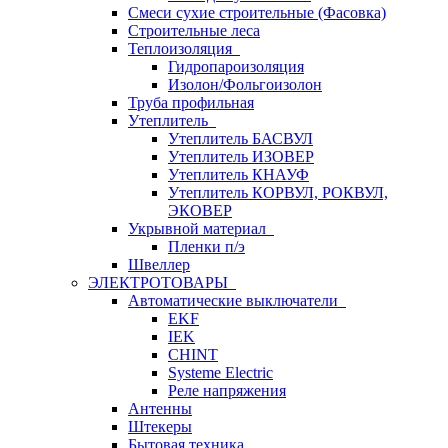
Смеси сухие строительные (Фасовка)
Строительные леса
Теплоизоляция
Гидропароизоляция
Изолон/Фольгоизолон
Труба профильная
Утеплитель
Утеплитель БАСВУЛ
Утеплитель ИЗОВЕР
Утеплитель КНАУФ
Утеплитель КОРВУЛ, РОКВУЛ,
ЭКОВЕР
Укрывной материал
Пленки п/э
Швеллер
ЭЛЕКТРОТОВАРЫ
Автоматические выключатели
EKF
IEK
CHINT
Systeme Electric
Реле напряжения
Антенны
Штекеры
Бытовая техника