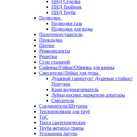
ПНД Седелка
ПНД Тройник
ПНД Труба
Подводки
Подводки газа
Подводки для воды
Полотенцесушители
Прокладки
Прочее
Ремкомплекты
Решетки
Сгон стальной
Сифоны//Гофра//Обвязка для ванны
Смесители//Лейки для душа
Душевой гарнитур// Душевые стойки//
Поручни
Кран-водонагреватель
Лейки,носики,держатели,аэраторы
Смесители
Соединители/Штуцера
Теплоизоляция для труб
ТиС
Троса сантехнические
Труба метапол,трапы
Угольники латунь