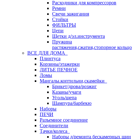
Расходники для компрессоров
Ремни
Свечи зажигания
Стойки
ФИЛЬТРЫ
Цепи
Щетки д/эл.инструмента
Пружина
растяжения,сжатия,стопорное кольцо
ВСЕ ДЛЯ ДОМА
Плинтуса
Корзины/этажерки
ЛИТЬЕ ПЕЧНОЕ
Ломы
Мангалы.коптильни,скамейки
Брикет/дрова/розжиг
Казаны/учаги
Уголь/щепа
Шампура/барбекю
Наборы
ПЕЧИ
Разъемное соединение
Соединители
Тачки/колеса
Наборы д/ремонта бескамерных шин