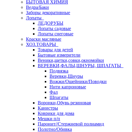
БЫТОВАЯ ХИМИЯ
Ведра/Баки
Заборы декоративные
Лопаты
ЛЕДОРУБЫ
Лопаты садовые
Лопаты снеговые
Краски масляные
ХОЗ.ТОВАРЫ
Товары для детей
Бытовые измерители
Веники,щетки,совки,окномойки
ВЕРЕВКИ,ФАЛЫ,ШНУРЫ, ШПАГАТЫ
Подвязка
Веревки,Шнуры
Вожжи/Ошейники/Поводки
Нити капроновые
Фал
Шпагаты
Воронки,Обувь резиновая
Канистры
Коврики для дома
Мешки п/п
Паронит//Стержневой полиамид
Полотно/Обивка