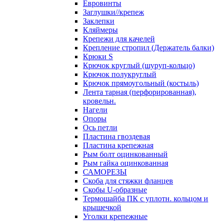
Евровинты
Заглушки//крепеж
Заклепки
Кляймеры
Крепежи для качелей
Крепление стропил (Держатель балки)
Крюки S
Крючок круглый (шуруп-кольцо)
Крючок полукруглый
Крючок прямоугольный (костыль)
Лента тарная (перфорированная),
кровельн.
Нагели
Опоры
Ось петли
Пластина гвоздевая
Пластина крепежная
Рым болт оцинкованный
Рым гайка оцинкованная
САМОРЕЗЫ
Скоба для стяжки фланцев
Скобы U-образные
Термошайба ПК с уплотн. кольцом и
крышечкой
Уголки крепежные