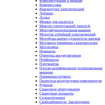
Комплектующие к мойкам
Компрессоры
Краскопульт электрический
Лобзики
Лодки
Мешки для пылесоса
Миксер строительный электр-й
Многофункциональная машина
Молоток отбойный электрический
Мотобуры,шнеки,удлинители шнеков
Мотокосы,триммеры,газонокосилки
Мотопомпа
Ножницы
Отвертка аккумуляторная
Перфоратор
Плиткорезы
Плоско-шлифовальные,полировальные
машины
Пневмоинструмент
Пылесосы,воздуходувки,измельчители
Рубанок
Сварочное оборудование
Сварочные аппараты
Сельхозтехника
Скобозабиватель, Заклепочник,