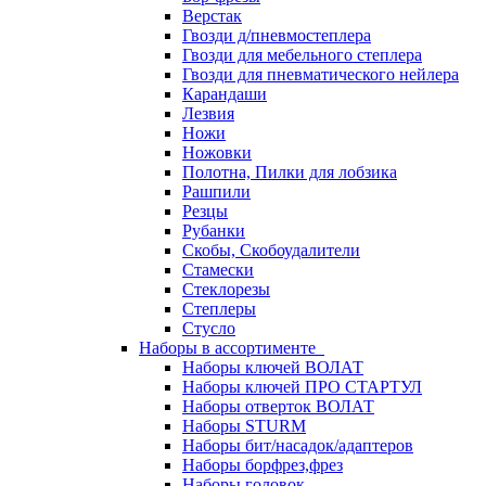
Верстак
Гвозди д/пневмостеплера
Гвозди для мебельного степлера
Гвозди для пневматического нейлера
Карандаши
Лезвия
Ножи
Ножовки
Полотна, Пилки для лобзика
Рашпили
Резцы
Рубанки
Скобы, Скобоудалители
Стамески
Стеклорезы
Степлеры
Стусло
Наборы в ассортименте
Наборы ключей ВОЛАТ
Наборы ключей ПРО СТАРТУЛ
Наборы отверток ВОЛАТ
Наборы STURM
Наборы бит/насадок/адаптеров
Наборы борфрез,фрез
Наборы головок