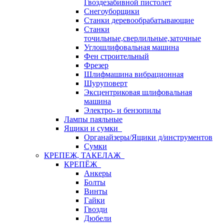
Гвоздезабивной пистолет
Снегоуборщики
Станки деревообрабатывающие
Станки
точильные,сверлильные,заточные
Углошлифовальная машина
Фен строительный
Фрезер
Шлифмашина вибрационная
Шуруповерт
Эксцентриковая шлифовальная
машина
Электро- и бензопилы
Лампы паяльные
Ящики и сумки
Органайзеры/Ящики д/инструментов
Сумки
КРЕПЕЖ, ТАКЕЛАЖ
КРЕПЁЖ
Анкеры
Болты
Винты
Гайки
Гвозди
Дюбели