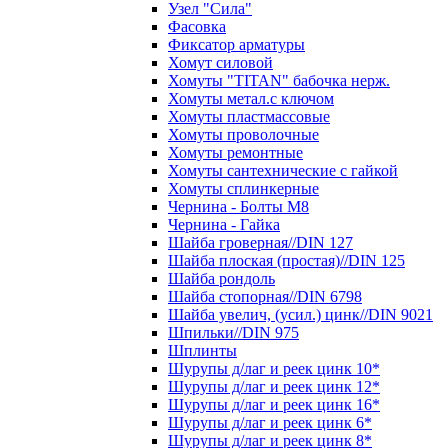
Узел "Сила"
Фасовка
Фиксатор арматуры
Хомут силовой
Хомуты "TITAN" бабочка нерж.
Хомуты метал.с ключом
Хомуты пластмассовые
Хомуты проволочные
Хомуты ремонтные
Хомуты сантехнические с гайкой
Хомуты сплинкерные
Чернина - Болты М8
Чернина - Гайка
Шайба гроверная//DIN 127
Шайба плоская (простая)//DIN 125
Шайба рондоль
Шайба стопорная//DIN 6798
Шайба увелич, (усил.) цинк//DIN 9021
Шпильки//DIN 975
Шплинты
Шурупы д/лаг и реек цинк 10*
Шурупы д/лаг и реек цинк 12*
Шурупы д/лаг и реек цинк 16*
Шурупы д/лаг и реек цинк 6*
Шурупы д/лаг и реек цинк 8*