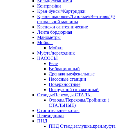
Кольцо//Манжета
Контргайки
Кран-буксы//Картриджи
Краны шаровые//Газовые//Вентиля// Д/
стиральной машины
Крепежи сантехнические
Лента бордюрная
Манометры
Мойка
Мойки
Муфта/переходник
НАСОСЫ
Реле
Вибрационный
Дренажные/фекальные
Насосные станции
Поверхностные
Погружной скважинный
Отводы/Переходы СТАЛЬ
Отводы/Переходы/Тройники (
СТАЛЬНЫЕ)
Отопительные котлы
Переходники
ПНД
ПНД Отвод,заглушка,кран,муфта