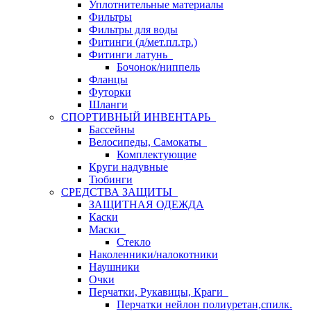
Уплотнительные материалы
Фильтры
Фильтры для воды
Фитинги (д/мет.пл.тр.)
Фитинги латунь
Бочонок/ниппель
Фланцы
Футорки
Шланги
СПОРТИВНЫЙ ИНВЕНТАРЬ
Бассейны
Велосипеды, Самокаты
Комплектующие
Круги надувные
Тюбинги
СРЕДСТВА ЗАЩИТЫ
ЗАЩИТНАЯ ОДЕЖДА
Каски
Маски
Стекло
Наколенники/налокотники
Наушники
Очки
Перчатки, Рукавицы, Краги
Перчатки нейлон полиуретан,спилк.