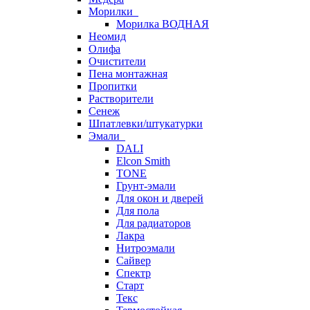
Морилки
Морилка ВОДНАЯ
Неомид
Олифа
Очистители
Пена монтажная
Пропитки
Растворители
Сенеж
Шпатлевки/штукатурки
Эмали
DALI
Elcon Smith
TONE
Грунт-эмали
Для окон и дверей
Для пола
Для радиаторов
Лакра
Нитроэмали
Сайвер
Спектр
Старт
Текс