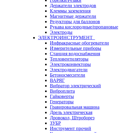
Горелки/Резаки
Держатели электродов
Клеммы заземления
Магнитные держатели
Редукторы для баллонов
Рукава кислородные/пропановые
Электроды
ЭЛЕКТРОИНСТРУМЕНТ
Инфракрасные обогреватели
Измерительные приборы
Станция водоснабжения
Тепловентиляторы
Электроконвекторы
Электродвигатели
Бетоносмесители
ВАРЯГ
Вибратор электрический
Виброплита
Гайковерты
Генераторы
Гравировальная машина
Дрель электрическая
Дровокол, Штроборез
ЗУБР
Инструмент прочий