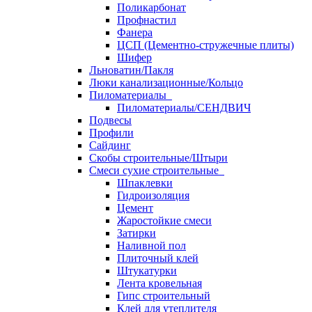
Поликарбонат
Профнастил
Фанера
ЦСП (Цементно-стружечные плиты)
Шифер
Льноватин/Пакля
Люки канализационные/Кольцо
Пиломатериалы
Пиломатериалы/СЕНДВИЧ
Подвесы
Профили
Сайдинг
Скобы строительные/Штыри
Смеси сухие строительные
Шпаклевки
Гидроизоляция
Цемент
Жаростойкие смеси
Затирки
Наливной пол
Плиточный клей
Штукатурки
Лента кровельная
Гипс строительный
Клей для утеплителя