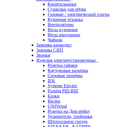
Кипятильники
Сушилки для обуви
Газовые / электрический плиты
Кухонная техника
Вентиляторы
Весы кухонные
Весы напольные
Чайник
Зажимы крокодил
Зажимы СИП
Звонки
Изделия электроустановочные
Розетка-таймер
Каучуковые разъёмы
Силовые разъёмы
IEK
Systeme Electric
Разъём РШ-ВШ
Блоки
Вилки
UNIVersal
Розетка на Дин-рейку
Удлинители, тройники
Штепсельное гнездо
STEKKER - КАТРИН