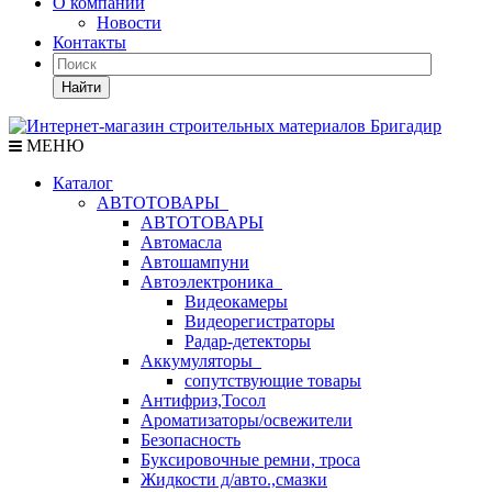
О компании
Новости
Контакты
Найти
МЕНЮ
Каталог
АВТОТОВАРЫ
АВТОТОВАРЫ
Автомасла
Автошампуни
Автоэлектроника
Видеокамеры
Видеорегистраторы
Радар-детекторы
Аккумуляторы
сопутствующие товары
Антифриз,Тосол
Ароматизаторы/освежители
Безопасность
Буксировочные ремни, троса
Жидкости д/авто.,смазки