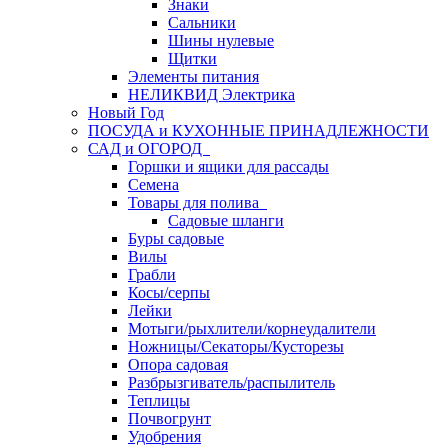
Знаки
Сальники
Шины нулевые
Щитки
Элементы питания
НЕЛИКВИД Электрика
Новый Год
ПОСУДА и КУХОННЫЕ ПРИНАДЛЕЖНОСТИ
САД и ОГОРОД
Горшки и ящики для рассады
Семена
Товары для полива
Садовые шланги
Буры садовые
Вилы
Грабли
Косы/серпы
Лейки
Мотыги/рыхлители/корнеудалители
Ножницы/Секаторы/Кусторезы
Опора садовая
Разбрызгиватель/распылитель
Теплицы
Почвогрунт
Удобрения