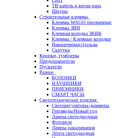
СИП
ТВ кабель и витая пара
Шнуры
Строительные клеммы
Клеммы WAGO прозрачные
Клеммы ЗВИ
Клемная колодка ЗКВК
Клеммы / Клемные колодки
Наконечники//гильзы
Скрутки
Кнопки, тумблеры
Предохранители
Пускатели
Разное
КОЛОНКИ
НАУШНИКИ
ПРИЕМНИКИ
СМАРТ ЧАСЫ
Светотехнические изделия
Светорегуляторы-диммеры
Гирлянды/Новый год
Лампы светодиодные
Фотореле
Лампы накаливания
Лента светодиодная