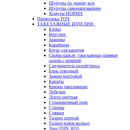
Шурупы по дереву ж/п
Шурупы самонарезающие
Хомуты НОРМА
Проволока ТОЧ
ТАКЕЛАЖНЫЕ ИЗДЕЛИЯ
Блоки
Вертлюг
Зажимы
Карабины
Коуш для канатов
Скобы-шакле, такелажные,прямые
оцинк.с резьбой
Соединитель цепей/троса
Блок отводной
Зажим винтовой
Канаты
Крюки такелажные
Лебедки
Лента цветная
Страховочный пояс
Стропы
Стяжки
Талреп цепной
Талреп крюк-кольцо
Трос//DIN 3055