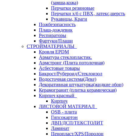
(замша,кожа)
Перчатки резиновые
Перчатки х/б с ПВХ, латекс,шерсть
Рукавицы, Краги
Пожбезопасность
Плащ-дождевик
Респираторы
Фартуки/Плащи
СТРОЙМАТЕРИАЛЫ
Кровля ЕРDM
Арматура стеклопластик.
Армстронг (Плита потолочная)
Асбестовые товары
Бикрост/Рубероид/Стеклоизол
Водосточная система(Деке)
Декоративная штукатурка(жидкие обои)
Керамогранит (плитка керамическая)
Кирпич красный
Кирпич
ЛИСТОВОЙ МАТЕРИАЛ
OSB - плита
Гипсокартон
ДВП/ДСП/ТЕКСТОЛИТ
Ламинат
Пенопласт/XPS/Поролон