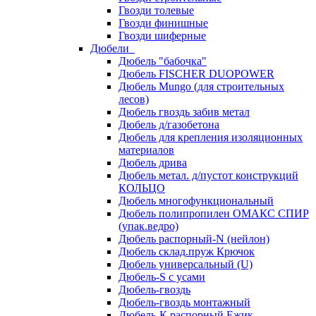
Гвозди толевые
Гвозди финишные
Гвозди шиферные
Дюбели
Дюбель "бабочка"
Дюбель FISCHER DUOPOWER
Дюбель Mungo (для строительных
лесов)
Дюбель гвоздь забив метал
Дюбель д/газобетона
Дюбель для крепления изоляционных
материалов
Дюбель дрива
Дюбель метал. д/пустот конструкций
КОЛЬЦО
Дюбель многофункциональный
Дюбель полипропилен ОМАКС СПИР
(упак.ведро)
Дюбель распорный-N (нейлон)
Дюбель склад.пруж Крючок
Дюбель универсальный (U)
Дюбель-S с усами
Дюбель-гвоздь
Дюбель-гвоздь монтажный
Дюбель-К распорный Ежик