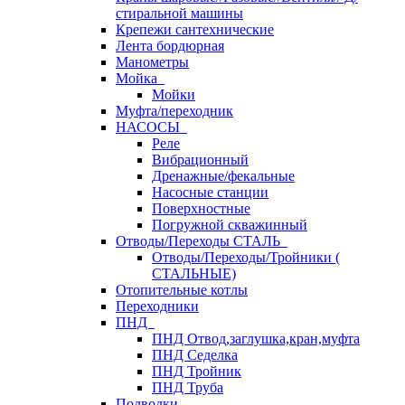
стиральной машины
Крепежи сантехнические
Лента бордюрная
Манометры
Мойка
Мойки
Муфта/переходник
НАСОСЫ
Реле
Вибрационный
Дренажные/фекальные
Насосные станции
Поверхностные
Погружной скважинный
Отводы/Переходы СТАЛЬ
Отводы/Переходы/Тройники (
СТАЛЬНЫЕ)
Отопительные котлы
Переходники
ПНД
ПНД Отвод,заглушка,кран,муфта
ПНД Седелка
ПНД Тройник
ПНД Труба
Подводки