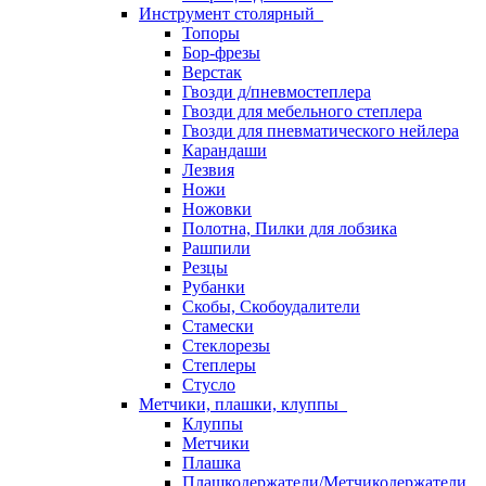
Инструмент столярный
Топоры
Бор-фрезы
Верстак
Гвозди д/пневмостеплера
Гвозди для мебельного степлера
Гвозди для пневматического нейлера
Карандаши
Лезвия
Ножи
Ножовки
Полотна, Пилки для лобзика
Рашпили
Резцы
Рубанки
Скобы, Скобоудалители
Стамески
Стеклорезы
Степлеры
Стусло
Метчики, плашки, клуппы
Клуппы
Метчики
Плашка
Плашкодержатели/Метчикодержатели