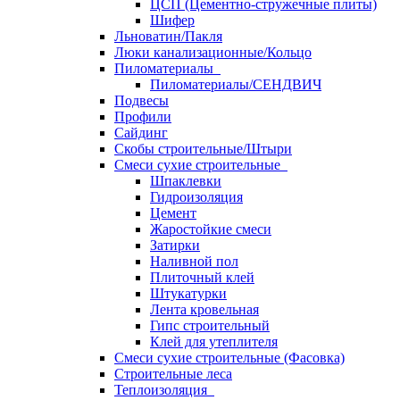
ЦСП (Цементно-стружечные плиты)
Шифер
Льноватин/Пакля
Люки канализационные/Кольцо
Пиломатериалы
Пиломатериалы/СЕНДВИЧ
Подвесы
Профили
Сайдинг
Скобы строительные/Штыри
Смеси сухие строительные
Шпаклевки
Гидроизоляция
Цемент
Жаростойкие смеси
Затирки
Наливной пол
Плиточный клей
Штукатурки
Лента кровельная
Гипс строительный
Клей для утеплителя
Смеси сухие строительные (Фасовка)
Строительные леса
Теплоизоляция