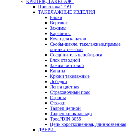
КРЕПЕЖ, ТАКЕЛАЖ
Проволока ТОЧ
ТАКЕЛАЖНЫЕ ИЗДЕЛИЯ
Блоки
Вертлюг
Зажимы
Карабины
Коуш для канатов
Скобы-шакле, такелажные,прямые
оцинк.с резьбой
Соединитель цепей/троса
Блок отводной
Зажим винтовой
Канаты
Крюки такелажные
Лебедки
Лента цветная
Страховочный пояс
Стропы
Стяжки
Талреп цепной
Талреп крюк-кольцо
Трос//DIN 3055
Цепь короткозвенная, длиннозвенная
ДВЕРИ