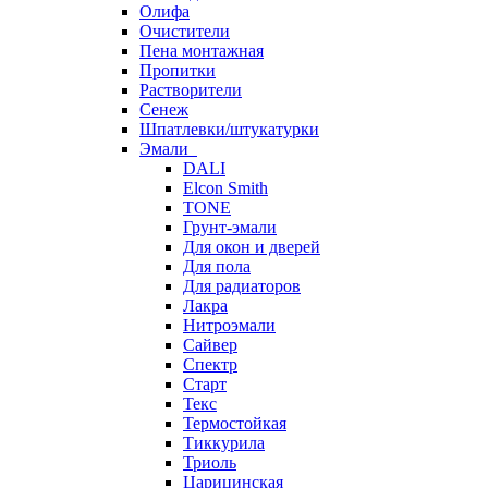
Олифа
Очистители
Пена монтажная
Пропитки
Растворители
Сенеж
Шпатлевки/штукатурки
Эмали
DALI
Elcon Smith
TONE
Грунт-эмали
Для окон и дверей
Для пола
Для радиаторов
Лакра
Нитроэмали
Сайвер
Спектр
Старт
Текс
Термостойкая
Тиккурила
Триоль
Царицинская