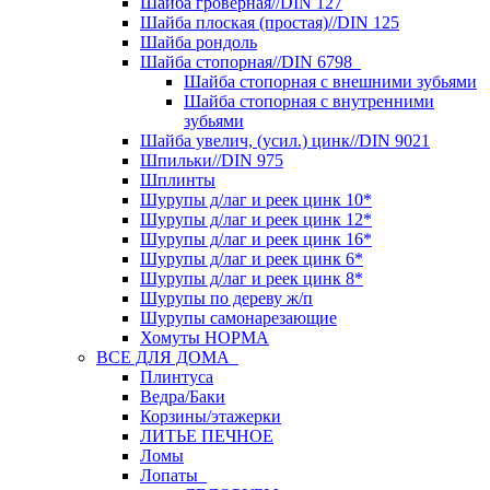
Шайба гроверная//DIN 127
Шайба плоская (простая)//DIN 125
Шайба рондоль
Шайба стопорная//DIN 6798
Шайба стопорная с внешними зубьями
Шайба стопорная с внутренними
зубьями
Шайба увелич, (усил.) цинк//DIN 9021
Шпильки//DIN 975
Шплинты
Шурупы д/лаг и реек цинк 10*
Шурупы д/лаг и реек цинк 12*
Шурупы д/лаг и реек цинк 16*
Шурупы д/лаг и реек цинк 6*
Шурупы д/лаг и реек цинк 8*
Шурупы по дереву ж/п
Шурупы самонарезающие
Хомуты НОРМА
ВСЕ ДЛЯ ДОМА
Плинтуса
Ведра/Баки
Корзины/этажерки
ЛИТЬЕ ПЕЧНОЕ
Ломы
Лопаты