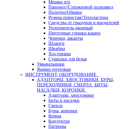
Мешки п/п
Паронит//Стержневой полиамид
Полотно/Обивка
Резина пористая//Техпластина
Средства от грызунов и вредителей
Уплотнитель оконный
Цветочные горшки,кашпо
Черенки, шканты
Шланги
Швабры
Хоз.товары
Сушилки для белья
Умывальники
Ящики почтовые
ИНСТРУМЕНТ, ОБОРУДОВАНИЕ
АДАПТОРЫ, ХВОСТОВИКИ, БУРЫ,
ПЕРЕХОДНИКИ, СВЕРЛА, БИТЫ,
НАСАДКИ, КОРОНКИ
Адапторы, хвостовики
Биты и насадки
Сверла
Буры, коронки
Керны
Кондуктор
Патроны