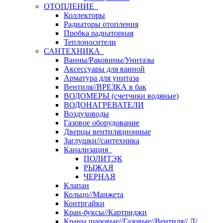
ОТОПЛЕНИЕ
Коллекторы
Радиаторы отопления
Пробка радиаторная
Теплоносители
САНТЕХНИКА
Ванны/Раковины/Унитазы
Аксессуары для ванной
Арматура для унитаза
Вентиля//ВРЕЗКА в бак
ВОДОМЕРЫ (счетчики водяные)
ВОДОНАГРЕВАТЕЛИ
Воздуховоды
Газовое оборудование
Дверцы вентиляционные
Заглушки//сантехника
Канализация
ПОЛИТЭК
РЫЖАЯ
ЧЕРНАЯ
Клапан
Кольцо//Манжета
Контргайки
Кран-буксы//Картриджи
Краны шаровые//Газовые//Вентиля// Д/