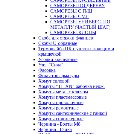
САМОРЕЗЫ КРОВЕЛЬНЫЕ
САМОРЕЗЫ ПО ДЕРЕВУ
САМОРЕЗЫ С П/Ш
САМОРЕЗЫ СМЛ
САМОРЕЗЫ УНИВЕРС. ПО
МЕТАЛЛУ (ЧАСТЫЙ ШАГ)
САМОРЕЗЫ-КЛОПЫ
Скоба для стяжки фланцев
Скобы U-образные
Термошайба ПК с уплотн. кольцом и
крышечкой
Уголки крепежные
Узел "Сила"
Фасовка
Фиксатор арматуры
Хомут силовой
Хомуты "TITAN" бабочка нерж.
Хомуты метал.с ключом
Хомуты пластмассовые
Хомуты проволочные
Хомуты ремонтные
Хомуты сантехнические с гайкой
Хомуты сплинкерные
Чернина - Болты М8
Чернина - Гайка