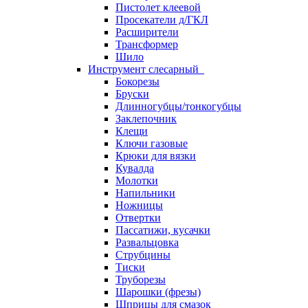
Пистолет клеевой
Просекатели д/ГКЛ
Расширители
Трансформер
Шило
Инструмент слесарный
Бокорезы
Бруски
Длинногубцы/тонкогубцы
Заклепочник
Клещи
Ключи газовые
Крюки для вязки
Кувалда
Молотки
Напильники
Ножницы
Отвертки
Пассатижи, кусачки
Развальцовка
Струбцины
Тиски
Труборезы
Шарошки (фрезы)
Шприцы для смазок