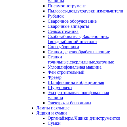
машины
Пневмоинструмент
Пылесосы,воздуходувки,измельчители
Рубанок
Сварочное оборудование
Сварочные аппараты
Сельхозтехника
Скобозабиватель, Заклепочник,
Гвоздезабивной пистолет
Снегоуборщики
Станки деревообрабатывающие
Станки
точильные,сверлильные,заточные
Углошлифовальная машина
Фен строительный
Фрезер
Шлифмашина вибрационная
Шуруповерт
Эксцентриковая шлифовальная
машина
Электро- и бензопилы
Лампы паяльные
Ящики и сумки
Органайзеры/Ящики д/инструментов
Сумки