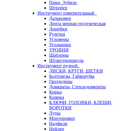
Пики, Зубило
Штробер
Инструмент измерительный
Дальномер
Лента мерная геодезическая
Линейки
Рулетки
Угломеры
Угольники
УРОВНИ
Шаблоны
Штангенциркуль
Инструмент ручной
ДИСКИ, КРУГИ, ЩЕТКИ
Болторезы, Гайкорубы
Гвоздодеры
Домкраты, Стеклодомкраты
Кирка
Киянка
КЛЮЧИ, ГОЛОВКИ, КЛЕЩИ,
ВОРОТКИ
Лупы
Монтировки
Надфили
Нейлер