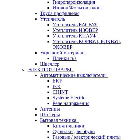
Гидропароизоляция
Изолон/Фольгоизолон
Труба профильная
Утеплитель
Утеплитель БАСВУЛ
Утеплитель ИЗОВЕР
Утеплитель КНАУФ
Утеплитель КОРВУЛ, РОКВУЛ,
ЭКОВЕР
Укрывной материал
Пленки п/э
Швеллер
ЭЛЕКТРОТОВАРЫ
Автоматические выключатели
EKF
IEK
CHINT
Systeme Electric
Реле напряжения
Антенны
Штекеры
Бытовая техника
Кипятильники
Сушилки для обуви
Газовые / электрический плиты