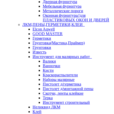
Дверная фурнитура
Мебельная фурнитура
Металлические пороги
Оконная фурнитура//для
ПЛАСТИКОВЫХ ОКОН И ДВЕРЕЙ
ЛКМ,ПЕНЫ,ГЕРМЕТИКИ,КЛЕИ
Elcon Aqwell
GOOD MASTER
Герметики
Грунтовка(Мастика,Праймер)
Грунтовки
Известь
Инструмент для малярных работ
Валики
Ванночки
Кисти
Краскораспылители
Наборы малярные
Пистолет д/герметика
Пистолет д/монтажной пены
Скотчи, ленты клейкие
Терка
Инструмент строительный
Неликвид ЛКМ
Клей