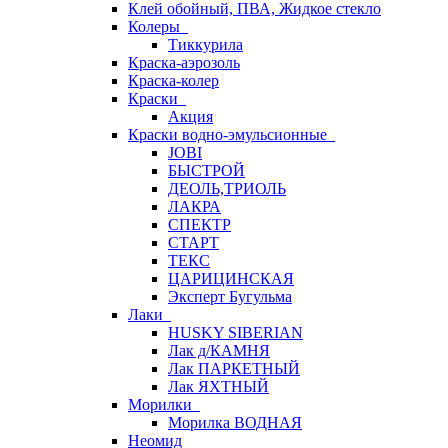
Клей обойный, ПВА, Жидкое стекло
Колеры
Тиккурила
Краска-аэрозоль
Краска-колер
Краски
Акция
Краски водно-эмульсионные
JOBI
БЫСТРОЙ
ДЕОЛЬ,ТРИОЛЬ
ЛАКРА
СПЕКТР
СТАРТ
ТЕКС
ЦАРИЦИНСКАЯ
Эксперт Бугульма
Лаки
HUSKY SIBERIAN
Лак д/КАМНЯ
Лак ПАРКЕТНЫЙ
Лак ЯХТНЫЙ
Морилки
Морилка ВОДНАЯ
Неомид