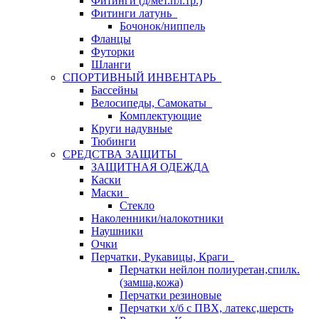
Фитинги (д/мет.пл.тр.)
Фитинги латунь
Бочонок/ниппель
Фланцы
Футорки
Шланги
СПОРТИВНЫЙ ИНВЕНТАРЬ
Бассейны
Велосипеды, Самокаты
Комплектующие
Круги надувные
Тюбинги
СРЕДСТВА ЗАЩИТЫ
ЗАЩИТНАЯ ОДЕЖДА
Каски
Маски
Стекло
Наколенники/налокотники
Наушники
Очки
Перчатки, Рукавицы, Краги
Перчатки нейлон полиуретан,спилк.
(замша,кожа)
Перчатки резиновые
Перчатки х/б с ПВХ, латекс,шерсть