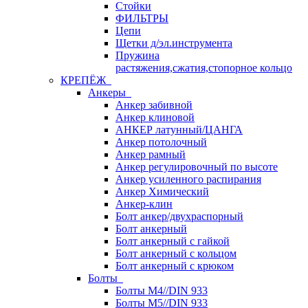
Стойки
ФИЛЬТРЫ
Цепи
Щетки д/эл.инструмента
Пружина
растяжения,сжатия,стопорное кольцо
КРЕПЁЖ
Анкеры
Анкер забивной
Анкер клиновой
АНКЕР латунный/ЦАНГА
Анкер потолочный
Анкер рамный
Анкер регулировочный по высоте
Анкер усиленного распирания
Анкер Химический
Анкер-клин
Болт анкер/двухраспорный
Болт анкерный
Болт анкерный с гайкой
Болт анкерный с кольцом
Болт анкерный с крюком
Болты
Болты М4//DIN 933
Болты М5//DIN 933