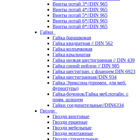
Винты потай 3*//DIN 965
Винты потай 4*//DIN 965
Винты потай 5*//DIN 965
Винты потай 6*//DIN 965
Винты потай 8*//DIN 965
Гайки
Гайка барашковая
Гайка квадратная // DIN 562
Гайка колпачковая
Гайка крыльчатая
Гайка низкая шестигранная // DIN 439
Гайка синий нейлон // DIN 985
Гайка шестигран. с фланцем DIN 6923
Гайка шестигранная//DIN 934
Гайка Эриксона (примен. для меб.
фурнитуры)
Гайка-бочонок/Гайка меб.потайн. с
прям. шлицем
Гайки соединительные//DIN6334
Гвозди
Гвозди винтовые
Гвозди ершеные
Гвозди мебельные
Гвозди монтажные
Гвозди строительные