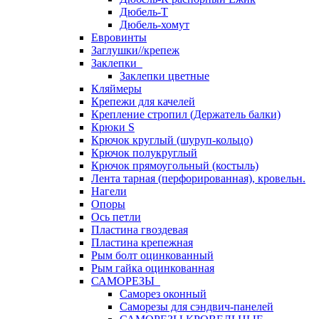
Дюбель-Т
Дюбель-хомут
Евровинты
Заглушки//крепеж
Заклепки
Заклепки цветные
Кляймеры
Крепежи для качелей
Крепление стропил (Держатель балки)
Крюки S
Крючок круглый (шуруп-кольцо)
Крючок полукруглый
Крючок прямоугольный (костыль)
Лента тарная (перфорированная), кровельн.
Нагели
Опоры
Ось петли
Пластина гвоздевая
Пластина крепежная
Рым болт оцинкованный
Рым гайка оцинкованная
САМОРЕЗЫ
Саморез оконный
Саморезы для сэндвич-панелей