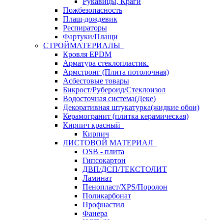
Рукавицы, Краги
Пожбезопасность
Плащ-дождевик
Респираторы
Фартуки/Плащи
СТРОЙМАТЕРИАЛЫ
Кровля ЕРDM
Арматура стеклопластик.
Армстронг (Плита потолочная)
Асбестовые товары
Бикрост/Рубероид/Стеклоизол
Водосточная система(Деке)
Декоративная штукатурка(жидкие обои)
Керамогранит (плитка керамическая)
Кирпич красный
Кирпич
ЛИСТОВОЙ МАТЕРИАЛ
OSB - плита
Гипсокартон
ДВП/ДСП/ТЕКСТОЛИТ
Ламинат
Пенопласт/XPS/Поролон
Поликарбонат
Профнастил
Фанера