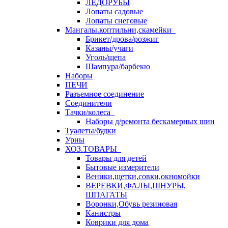
ЛЕДОРУБЫ
Лопаты садовые
Лопаты снеговые
Мангалы.коптильни,скамейки
Брикет/дрова/розжиг
Казаны/учаги
Уголь/щепа
Шампура/барбекю
Наборы
ПЕЧИ
Разъемное соединение
Соединители
Тачки/колеса
Наборы д/ремонта бескамерных шин
Туалеты/будки
Урны
ХОЗ.ТОВАРЫ
Товары для детей
Бытовые измерители
Веники,щетки,совки,окномойки
ВЕРЕВКИ,ФАЛЫ,ШНУРЫ,
ШПАГАТЫ
Воронки,Обувь резиновая
Канистры
Коврики для дома