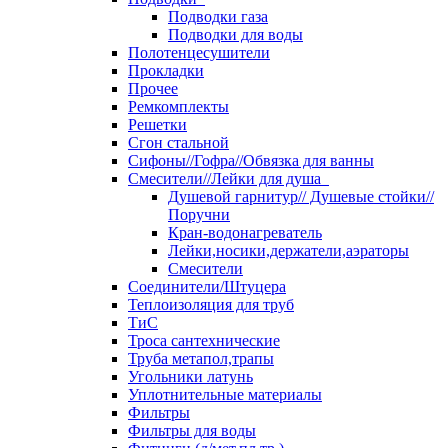
Подводки газа
Подводки для воды
Полотенцесушители
Прокладки
Прочее
Ремкомплекты
Решетки
Сгон стальной
Сифоны//Гофра//Обвязка для ванны
Смесители//Лейки для душа
Душевой гарнитур// Душевые стойки//
Поручни
Кран-водонагреватель
Лейки,носики,держатели,аэраторы
Смесители
Соединители/Штуцера
Теплоизоляция для труб
ТиС
Троса сантехнические
Труба метапол,трапы
Угольники латунь
Уплотнительные материалы
Фильтры
Фильтры для воды