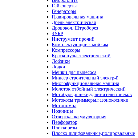
Виброплита
Гайковерты
Генераторы
Гравировальная машина
Дрель электрическая
Дровокол, Штроборез
ЗУБР
Инструмент прочий
Комплектующие к мойкам
Компрессоры
Краскопульт электрический
Лобзики
Лодки
Мешки для пылесоса
Миксер строительный электр-й
Многофункциональная машина
Молоток отбойный электрический
Мотобуры,шнеки,удлинители шнеков
Мотокосы,триммеры,газонокосилки
Мотопомпа
Ножницы
Отвертка аккумуляторная
Перфоратор
Плиткорезы
Плоско-шлифовальные,полировальные