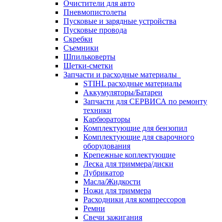
Очистители для авто
Пневмопистолеты
Пусковые и зарядные устройства
Пусковые провода
Скребки
Съемники
Шпильковерты
Щетки-сметки
Запчасти и расходные материалы
STIHL расходные материалы
Аккумуляторы/Батареи
Запчасти для СЕРВИСА по ремонту
техники
Карбюраторы
Комплектующие для бензопил
Комплектующие для сварочного
оборудования
Крепежные коплектующие
Леска для триммера/диски
Лубрикатор
Масла/Жидкости
Ножи для триммера
Расходники для компрессоров
Ремни
Свечи зажигания