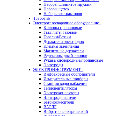
Наборы шплинтов,пружин
Наборы щеток
Наборы экстракторов
Трубогиб
Электрогазосварочное оборудование
Баллоны пропановые
Газ,плиты газовые
Горелки/Резаки
Держатели электродов
Клеммы заземления
Магнитные держатели
Редукторы для баллонов
Рукава кислородные/пропановые
Электроды
ЭЛЕКТРОИНСТРУМЕНТ
Инфракрасные обогреватели
Измерительные приборы
Станция водоснабжения
Тепловентиляторы
Электроконвекторы
Электродвигатели
Бетоносмесители
ВАРЯГ
Вибратор электрический